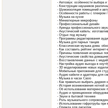
- Автозвук: особенности выбора и
- Конструкции наушников различн
- Шумоизоляция помещений и авт
- Особенности работы с плеером 
- Музыка на кухне
- Миниатюрные микрофоны
- Профессиональный дизайн
- Аренда профессионального звук
- Акустический кабель: изготавл
- Отдых под музыку
- Программы редактирования ауд
- Музыка для парных танцев
- Классическая музыка дома: обзо
- Как составить рейтинг интернет
- Причины появления искровых по
- Акустические свойства домашне
- Восстановление данных с меди
- Настройка аудио выхода в ноутбу
- 3D моделирование новых издели
- Мобильные приложения для студ
- Аудио кабели и адаптеры для с
- Музыка в часах Casio
- Как правильно выбрать диджея 
- История возникновения нотной з
- Об использовании материнских 
- Аудио и проекционное оборудов
- Звуки в бытовой технике
- Роль музыкального сопровожден
- Использовании гофротрубы при
- Одежда для дискотек