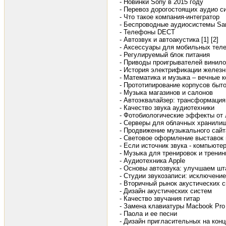
- Новинки Sony в 2015 году
- Перевоз дорогостоящих аудио с
- Что такое компания-интегратор
- Беспроводные аудиосистемы S
- Телефоны DECT
- Автозвук и автоакустика [1]
[2]
- Аксессуары для мобильных тел
- Регулируемый блок питания
- Приводы проигрывателей винил
- История электрификации железн
- Математика и музыка – вечные 
- Прототипирование корпусов быт
- Музыка магазинов и салонов
- Автоэквалайзер: трансформация
- Качество звука аудиотехники
- Фотобиологические эффекты от 
- Серверы для облачных хранил
- Продвижение музыкального сайт
- Световое оформление выставок 
- Если источник звука - компьюте
- Музыка для тренировок и тренин
- Аудиотехника Apple
- Основы автозвука: улучшаем шт
- Студии звукозаписи: исключение
- Вторичный рынок акустических 
- Дизайн акустических систем
- Качество звучания гитар
- Замена клавиатуры Macbook Pro
- Паола и ее песни
- Дизайн пригласительных на конц