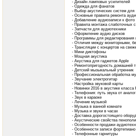
- Дизайн ламповых усилителей
- Одежда для фанатов
- Выбор акустических систем дл
- Основные правила ремонта ауди
- Добавление аудиозаписи к фото
- Правила монтажа слаботочных 
- Запчасти для аудиотехники
- Оформление аудио дисков
- Программы для редактирования
- Отличия между мониторными, б
- Трансляции с концертов на свеж
- Мини диктофоны
- Мощная акустика
- Акустика для гаджетов Apple
- Ремонтопригодность домашней т
- Детский мызыкальный утренник
- Профессиональная обработка м
- Звучание электрогитар
- Настройка звуковой карты
- Новинки 2016 в акустике класса 
- Телефония: путь звука от анало
- Звук в караоке
- Лечение музыкой
- Музыка в ванной комнате
- Музыка и звуки в часах
- Доставка дорогостоящего обору
- Акустические свойства пенопол
- Особенности продажи аудиотехн
- Особенности записи фортепиано
- Телефонные гарнитуры