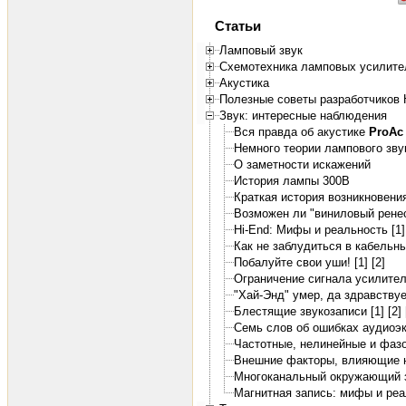
Статьи
Ламповый звук
Схемотехника ламповых усилите
Акустика
Полезные советы разработчиков 
Звук: интересные наблюдения
Вся правда об акустике
ProAc
Немного теории лампового зву
О заметности искажений
История лампы 300B
Краткая история возникновения
Возможен ли "виниловый ренес
Hi-End: Мифы и реальность [1]
Как не заблудиться в кабельн
Побалуйте свои уши! [1]
[2]
Ограничение сигнала усилител
"Хай-Энд" умер, да здравствует
Блестящие звукозаписи [1]
[2]
Семь слов об ошибках аудиоэ
Частотные, нелинейные и фаз
Внешние факторы, влияющие н
Многоканальный окружающий з
Магнитная запись: мифы и ре