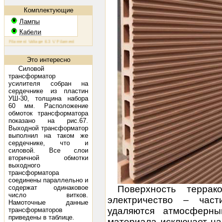
Комплектующие
Лампы
Кабели
ilament Voltage 6.3 V Filament Current 1.6 A Plate Voltage (max) 800 V Plate Current (max) 230 mA Plate 
Это интересно
Силовой
трансформатор
усилителя собран на
сердечнике из пластин
УШ-30, толщина набора
60 мм. Расположение
обмоток трансформатора
показано на рис.67.
Выходной трансформатор
выполнил на таком же
сердечнике, что и
силовой. Все слои
вторичной обмотки
выходного
трансформатора
соединены параллельно и
содержат одинаковое
Поверхность террак
число витков.
электричество – час
Намоточные данные
удаляются атмосферны
трансформаторов
приведены в таблице.
материала исключает на