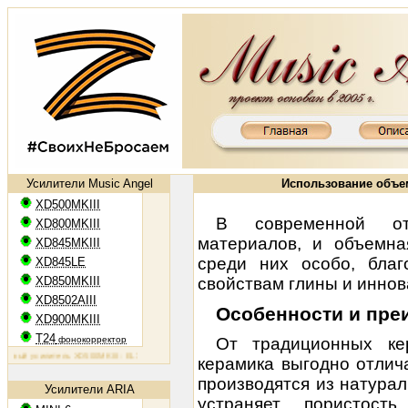
Усилители Music Angel
Использование объем
XD500MKIII
В современной отд
XD800MKIII
материалов, и объемна
XD845MKIII
среди них особо, бла
XD845LE
XD850MKIII
свойствам глины и иннов
XD8502AIII
Особенности и пре
XD900MKIII
T24
фонокорректор
От традиционных ке
й усилитель XD500MKIII: EL34, 2х50 Вт
Ламповый усилитель XD800MKIII: KT88, 2х65 Вт
Ламповый уси
керамика
выгодно отлича
производятся из натурал
Усилители ARIA
устраняет пористость