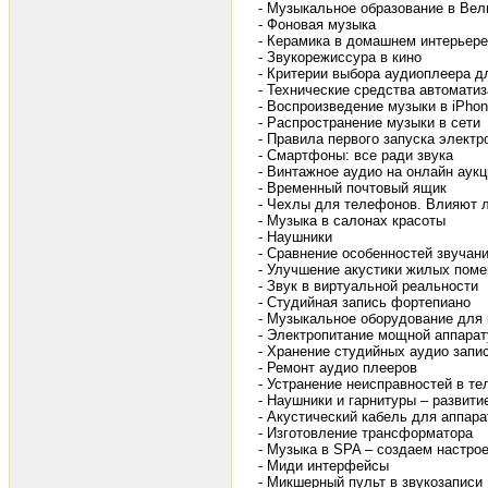
- Музыкальное образование в Вел
- Фоновая музыка
- Керамика в домашнем интерьере
- Звукорежиссура в кино
- Критерии выбора аудиоплеера д
- Технические средства автоматиз
- Воспроизведение музыки в iPhone
- Распространение музыки в сети
- Правила первого запуска электр
- Смартфоны: все ради звука
- Винтажное аудио на онлайн аук
- Временный почтовый ящик
- Чехлы для телефонов. Влияют л
- Музыка в салонах красоты
- Наушники
- Сравнение особенностей звучан
- Улучшение акустики жилых пом
- Звук в виртуальной реальности
- Студийная запись фортепиано
- Музыкальное оборудование для 
- Электропитание мощной аппара
- Хранение студийных аудио запи
- Ремонт аудио плееров
- Устранение неисправностей в те
- Наушники и гарнитуры – развити
- Акустический кабель для аппара
- Изготовление трансформатора
- Музыка в SPA – создаем настро
- Миди интерфейсы
- Микшерный пульт в звукозаписи