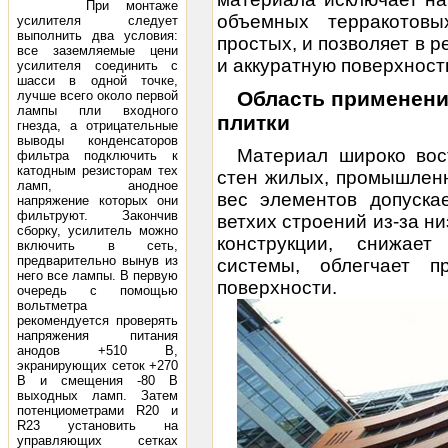
При монтаже
объемных терракотовы
усилителя следует
выполнить два условия:
простых, и позволяет в 
все заземляемые цени
и аккуратную поверхност
усилителя соединить с
шасси в одной точке,
Область применени
лучше всего около первой
лампы пли входного
плитки
гнезда, а отрицательные
выводы конденсаторов
Материал широко вос
фильтра подключить к
катодным резисторам тех
стен жилых, промышленн
ламп, анодное
вес элементов допуска
напряжение которых они
фильтруют. Закончив
ветхих строений из-за н
сборку, усилитель можно
конструкции, снижает
включить в сеть,
предварительно вынув из
системы, облегчает п
него все лампы. В первую
поверхности.
очередь с помощью
вольтметра
рекомендуется проверять
напряжения питания
анодов +510 В,
экранирующих сеток +270
В и смещения -80 В
выходных ламп. Затем
потенциометрами R20 и
R23 установить на
управляющих сетках