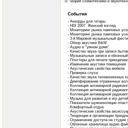
Теория схемотехники и звукотехн
События
- Аккорды для гитары
- HDI 2007. Женский взгляд.
- Мониторинг рынка ламповых уси
- Мониторинг рынка ламповых усил
- 3-й Мировой музыкальный фести
- Обзор акустики B&W.
- Аудио в "умном доме".
- Качество звука при записи быт
- Музыкальные записи и облачный
- Плоттеры для печати принципиа
- Изменение акустики помещения
- Акустические свойства мебели
- Проверка слуха
- Качество звука телевизионных к
- Демпфирование отраженных вол
- Коллекция антикварной радиоап
- Коллекция антикварной радиоапп
- Коллекция антикварной радиоап
- Музыка для развития и игр дете
- Показатели шумоизоляции пласт
- Комфортный отдых
- Акустические свойства аксессу
- Тенденции в организации праздн
- Ограничение доступа на студии 
- Облачные хранилища аудио файл