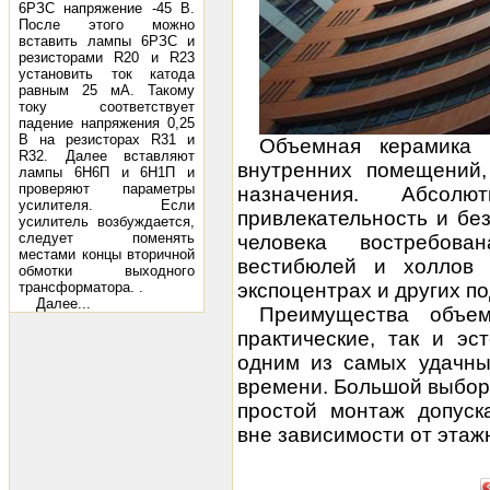
6РЗС напряжение -45 В.
После этого можно
вставить лампы 6РЗС и
резисторами R20 и R23
установить ток катода
равным 25 мА. Такому
току соответствует
падение напряжения 0,25
В на резисторах R31 и
Объемная керамика и
R32. Далее вставляют
внутренних помещений,
лампы 6Н6П и 6Н1П и
проверяют параметры
назначения. Абсолю
усилителя. Если
привлекательность и бе
усилитель возбуждается,
следует поменять
человека востребова
местами концы вторичной
вестибюлей и холлов в
обмотки выходного
трансформатора. .
экспоцентрах и других п
Далее...
Преимущества объем
практические, так и эс
одним из самых удачны
времени. Большой выбор 
простой монтаж допуск
вне зависимости от этаж