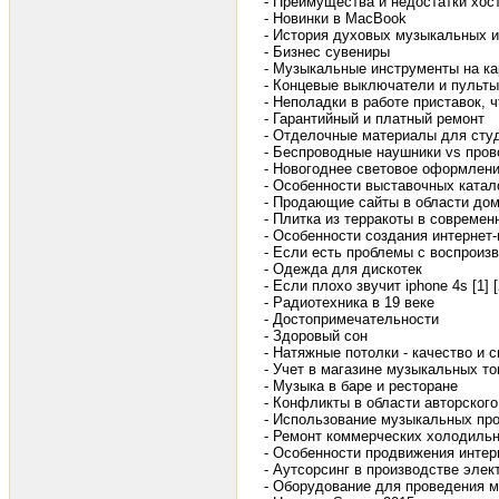
- Преимущества и недостатки хост
- Новинки в MacBook
- История духовых музыкальных 
- Бизнес сувениры
- Музыкальные инструменты на ка
- Концевые выключатели и пульт
- Неполадки в работе приставок, ч
- Гарантийный и платный ремонт
- Отделочные материалы для студи
- Беспроводные наушники vs про
- Новогоднее световое оформлен
- Особенности выставочных катал
- Продающие сайты в области до
- Плитка из терракоты в современ
- Особенности создания интернет
- Если есть проблемы с воспроизв
- Одежда для дискотек
- Если плохо звучит iphone 4s [1]
[
- Радиотехника в 19 веке
- Достопримечательности
- Здоровый сон
- Натяжные потолки - качество и 
- Учет в магазине музыкальных т
- Музыка в баре и ресторане
- Конфликты в области авторског
- Использование музыкальных про
- Ремонт коммерческих холодиль
- Особенности продвижения интер
- Аутсорсинг в производстве элек
- Оборудование для проведения 