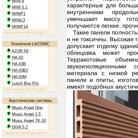
MINI 6
характерные для больши
MINI 5.1
внутренними продоль
MINIP1
уменьшает массу гот
MINIL3
получаются легкие, проч
MINIP14
Такие панели полност
й усилитель MINI 6: KT88, 2х60 Вт
Ламповый усилитель MINIP1: 6AQ5, 2х10 Вт
Ламповый усилитель M
и не токсичны. Высокая 
Усилители LACONIC
допускает отделку здани
AZUR H2
облицовка может про
HA-02
Терракотовые объем
HA-03B
звукоизоляционными 
HA-03B2
материала с низкой ре
HA-03M
панели и плиты, изгото
Lunch Box Pro
имеют подобных акустиче
е усилители LACONIC HA-02,03B/B2/M: 6N6P, 2х1,2 Вт на 300 Ом
Акустические системы
Music Angel One
Music Angel 2.5
Music Angel TK-10
DIVA 5.2
ская система Music Angel One: 20 - 100 Вт, 38 Гц - 30 кГц, 86 Дб/Вт/м
Акустическая система Music Angel 