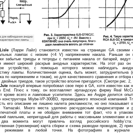
800 V Plate Current (max) 230 mA Plate Dissipation (max) 40 W
845: D.C. Plate Voltage 1250 D.C. Grid Volta
Lisle
(Ларри Лайл) становится известен на страницах GA своими 
альных лампах с низким (<4 V) напряжением накала. Раньше он 
ски забытые триоды и тетроды с питанием накала от батарей, ведут 
и имеют широкий раскрыв анодных характеристик. На этот раз он 
ькое устройство, с помощью которого можно наблюдать анодно
истику лампы. Количественная оценка, быть может, затруднительна (
ка по напряжениям и токам), но для качественного сравнения и отбора
 двойных триодов, такое устройство вполне пригодится. (Смотри рис. 2, 3
Jute
пожалуй впервые попробовал свое перо в GA, хотя известен как 
h End. Плюс к тому, он возглавляет ирландскую фирму Real McCo
ит кроме всего и
ламповые усилители
. Здесь же Андре делится опыт
 конструктора Miybe-VP-300BD, производимого японской компанией Tr
сть его описание не лишено налета рекламности, но оно показывает 
а Yamazaki. Много места уделено расчудесным конденсаторам и р
 печатной платы и не обойден вниманием тот факт, что в упаков
кий паяльник, непригодный для работы с массивными элементами и к
и два момента могут привлечь взгляд российского hobby’ста
твенная (трехмерная) карта сборки и схема разводки проводов, 2)
прин
режимами в любой точке. На фотографиях в журнале п