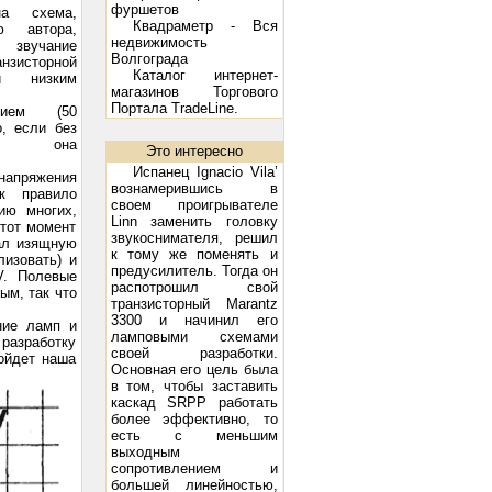
фуршетов
на схема,
Квадраметр - Вся
ю автора,
недвижимость
 звучание
Волгограда
нзисторной
Каталог интернет-
 низким
магазинов
Торгового
Портала TradeLine.
ением (50
 Вт
, если без
и, она
Это интересно
Испанец Ignacio Vila’
 напряжения
вознамерившись в
к правило
своем проигрывателе
ию многих,
Linn заменить головку
этот момент
звукоснимателя, решил
тал изящную
к тому же поменять и
изовать) и
предусилитель. Тогда он
V. Полевые
распотрошил свой
ым, так что
транзисторный Marantz
3300 и начинил его
ние ламп и
ламповыми схемами
разработку
своей разработки.
ойдет наша
Основная его цель была
в том, чтобы заставить
каскад SRPP работать
более эффективно, то
есть с меньшим
выходным
сопротивлением и
большей линейностью,
 Music Angel TK-10: 10 - 250 Вт, 45 Гц - 22 кГц, 8 Ом, 97 дБ/Вт/м
Акустическая система DIVA 5.2: 10 - 