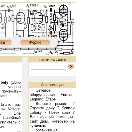
Найти на сайте
bely
(Эрно
Информация
) упорно
Сетевое
поженить»
оборудование Eurolan,
одники с
Legrand, Efapel
Делаете ремонт ?
На этот раз
Строите дачу ? Купили
ow Voltage
собаку ? Потек кран ?
FET Line
II: 300B, 2х9 Вт
Ламповый усилитель XD8502AIII: 300B, 2х9 Вт
Предварительный ламповый усилител
Ваш лучший помощник
Линейный
сайт
Дом, интерьер на
силитель с
куличках
ным
организация
ием —