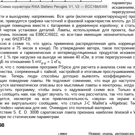
параме
искажениям,
перегрузочн
сти и выходному напряжению. Все цепи (включая корректирующую) про
е, приводятся графики частотной и фазовой характеристик вплоть до 10
рукция помещена вместе с батареями в деревянную коробочку; в стат
й чертеж установки деталей. Лампы, используемые для проекта, бы
 очень похожие на Е88СС/6922, но все-таки имеющие незначительные 
 у нас 6Н23П-ЕВ.
сно в схеме то, что здесь применена распределенная цепь коррекци
ачале и 75 мксек в конце). По утверждению автора, такое построени
 снижения и гармонических и интермодуляционных продуктов искажен
 1 % при нагрузке на выходе не менее 40 кОм, в этом перегрузочная 
дБ по отношению 5 mV
= 1 кГц.
p-p
я, что с появлением программ PSpice для расчета и анализа схем на 
чества, сопряженный с пайкой, настройкой и итоговым прослушиванием
план. Теперь люди способны дотошно выявлять коэффициенты п
щих поведение лампы. Не подлежит сомнению, что еще до наступле
жутся математически описаны все мыслимые лампы и кенотроны, когда
пустить программу, чтобы знать о задуманной схеме все. Только 
 сообщить нам, как будет звучать то, что она рассчитала, так что паять
дется, несмотря на всю привлекательность «звука» на экране к
 же виртуального сообщаем, что статья J-C Maillet’a «Algebraic Te
Triodes» написана для них. Очевидно это полезный материал.
тствие S. E. D. 300В саратовская лампа признана наиболее близкой к
ере по статическим параметрам.
98
Номер очень интересен,