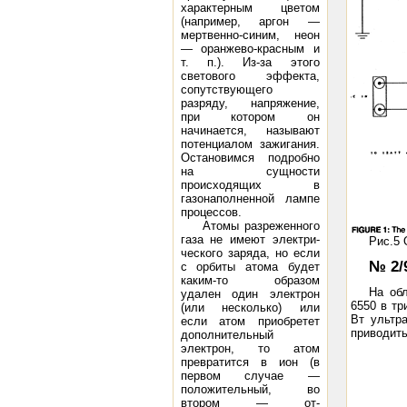
характерным цветом
(например, аргон —
мертвенно-синим, неон
— оранжево-красным и
т. п.). Из-за этого
светового эффекта,
сопутствующего
разряду, напряжение,
при котором он
начинается, называют
потенциалом зажигания.
Остановимся подробно
на сущ­ности
происходящих в
газонаполненной лампе
процессов.
Атомы разреженного
газа не имеют электри­
Рис.5 
ческого заряда, но если
№ 2/
с орбиты атома будет
каким-то образом
На об
удален один электрон
6550 в тр
(или несколько) или
Вт ультр
если атом приобретет
приводить
дополнитель­ный
электрон, то атом
превратится в ион (в
пер­вом случае —
положительный, во
втором — от­