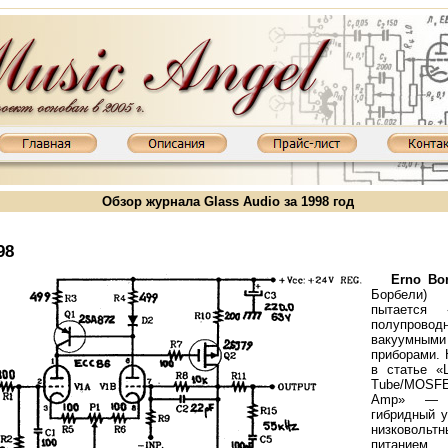
Обзор журнала Glass Audio за 1998 год
98
Erno Bor
Борбели
пытается «
полупров
вакуумными
приборами. 
в статье «L
Tube/MOS
800MKIII: KT88, 2х65 Вт
Ламповый усилитель XD845MKIII: 845, 2х20 Вт
Ламповый усилитель XD850MKI
Amp» — 
гибридный у
низковольт
питан