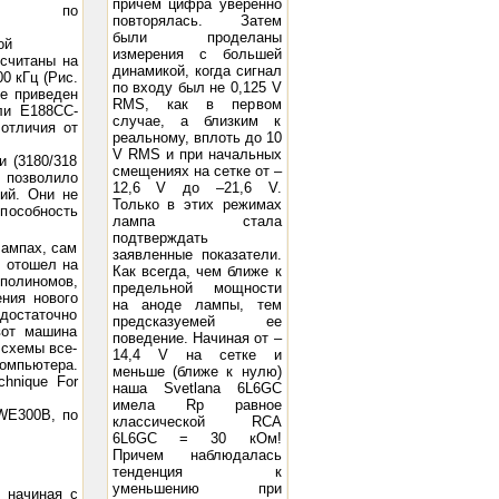
причем цифра уверенно
тры по
повторялась. Затем
были проделаны
ой
измерения с большей
считаны на
динамикой, когда сигнал
0 кГц (Рис.
по входу был не 0,125 V
ье приведен
RMS, как в первом
ли E188CC-
случае, а близким к
отличия от
реальному, вплоть до 10
V RMS и при начальных
и (3180/318
смещениях на сетке от –
е позволило
12,6 V до –21,6 V.
ий. Они не
Только в этих режимах
способность
лампа стала
подтверждать
лампах, сам
заявленные показатели.
, отошел на
Как всегда, чем ближе к
олиномов,
предельной мощности
ния нового
на аноде лампы, тем
 достаточно
предсказуемей ее
вот машина
поведение. Начиная от –
 схемы все-
14,4 V на сетке и
омпьютера.
меньше (ближе к нулю)
chnique For
наша Svetlana 6L6GC
имела Rp равное
 WE300B, по
классической RCA
6L6GC = 30 кОм!
Причем наблюдалась
тенденция к
уменьшению при
 начиная с