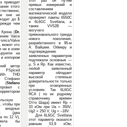
этот раз он путем
ns приводит
прямых измерений и
ании этого
составлением
стественно,
математической модели
ки они не
проверяет лампы 6550С
оходит до $
и 6L6GC Svetlana, а
прежде чем
также VV52B —
могучего
 Крона (
Dr.
прямонакального триода
енем Vaice
нового поколения,
onics/Valve
разработанного в 95-м
в, может это
А. Вайшем. Обмеру и
и ни в коем
подтверждению
ируете на
заявленных параметров
 в котором
подлежали основные —
μ, S и Rp. Как известно,
ский автор
любой заявленный
A PSpiced
параметр обладает
With THD
высокой степенью
n» Стефано
доверительности только
и (
Stefano
при оговоренных
провел с
условиях. Так 6L6GC
ректором
RCA ( по их родному
справочнику времен
ельскую
Отто Шада) имеет Rp =
, чтобы при
33 кОм при Ua = 350V,
анодных
Ug2 = 250 V, Ug = –18V.
иях (два
Для 6L6GC Svetlana
а по 12 V),
этот параметр оказался
мела бы
равным 53,9 кОм,
е