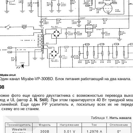
Один канал Miyabe-VP-300BD.
Блок питания
работающий на два канала.
98
ложке фото еще одного двухтактника с возможностью перевода вых
иод и UL (автор
J. N. Still
). При этом гарантируется 40 Вт триодной мо
алинейной. Еще один PP усилитель и, поскольку всех их не переде
 схему его не станем.