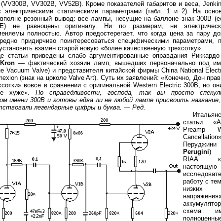
e (VV300B, VV302B, VV52B). Кроме показателей габаритов и веса, Jenki
с электрическими статическими параметрами (табл. 1 и 2). На основ
вполне резонный вывод: все лампы, несущие на баллоне знак 300В (е
E) не равноцены оригиналу. Ни по размерам, ни электричес
еняемы полностью. Автор предостерегает, что когда цена за пару д
вредно придирчиво поинтересоваться специфическими параметрами, 
установить взамен старой новую «более качественную трехсотку».
це статьи приведены слабо аргументированные оправдания Риккардо
 Kron
— фактический хозяин ламп, вышедших первоначально под им
не Vacuum Valve) и представителя китайской фирмы China National Elеctr
nexion (знак на цоколе Valve Art). Суть их заявлений: «Конечно, Дон пра
хсотки» вовсе в сравнении с оригинальной Western Electric 300B, но он
не хуже».
По справедливости, господа, так вы просто спекул
ом имени 300В и готовы едва ли не любой лампе присвоить название,
тствовали легендарные цифры и буква. — Ред.
Итальян
статьи «
Preamp 
Cancellatio
Перуджин
Perugini
) 
RIAA кор
настоящую
исследоват
работу с тем
низких 
напряжен
аккумулятор
схема и
полноценны