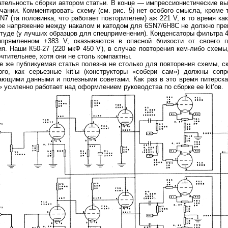
тельность сборки автором статьи. В конце — импрессионистические в
учании. Комментировать схему (см. рис. 5) нет особого смысла, кроме т
N7 (та половинка, что работает повторителем) аж 221 V, в то время ка
ое напряжение
между накалом и катодом для 6SN7/6Н8С не должно пре
туде (у лучших образцов для спецприменения). Конденсаторы фильтра 
прямленном +383 V, оказываются в опасной близости от своего п
я. Наши К50-27 (220 мкФ 450 V), в случае повторения кем-либо схемы
чтительнее, хотя они не столь компактны.
 же публикуемая статья полезна не столько для повторения схемы, с
ого, как серьезные kit’ы (конструкторы «собери сам») должны сопр
ающими данными и полезными советами. Как раз в это время питерска
 усиленно работает над оформлением руководства по сборке ее kit’ов.