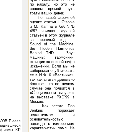
по накалу, но это не
совсем прямой путь
траты ваших денег.
По нашей скромной
оценке статья L.Olson’a
и M. Kamna в GA N№
4/97 явилась лучшей
статьей в этом журнале
за прошлый год —
Sound of the Machine:
the Hidden Harmonics
Behind THD — Звук
машины: гармоники,
стоящие за спиной цифр
искажений. Если мы не
соберемся опубликовать
ее в N№ 6 «Вестника»,
так как статья довольно
большая, то во всяком
случае она появится в
«Специальном выпуске»
на выставке РХЭ’99 в
Москве.
Как всегда, Don
Jenkins поражает
педантизмом и
основательностью
 300B Please
подхода к измерениям
плодившиеся
характеристик ламп. На
V фирмы KR