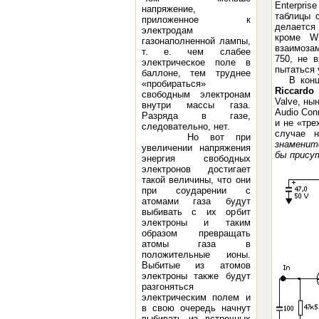
Enterpris
напряжение,
таблицы 
приложенное к
делается 
электродам
кроме W
газонаполненной лампы,
взаимозам
т. е. чем слабее
750, не 
электрическое поле в
пытаться 
баллоне, тем труд­нее
В кон
«пробираться»
Riccardo
свободным электронам
Valve, ны
внутри массы газа.
Audio Con
Разряда в газе,
и не «тре
следовательно, нет.
случае 
Но вот при
знаменит
увеличении напряжения
бы прису
энергия свободных
электронов достигает
такой вели­чины, что они
при соударении с
атомами газа будут
выбивать с их орбит
электроны и таким
образом превращать
атомы газа в
положитель­ные ионы.
Выбитые из атомов
электроны также будут
разгоняться
электрическим полем и
в свою очередь начнут
выбивать из встречных