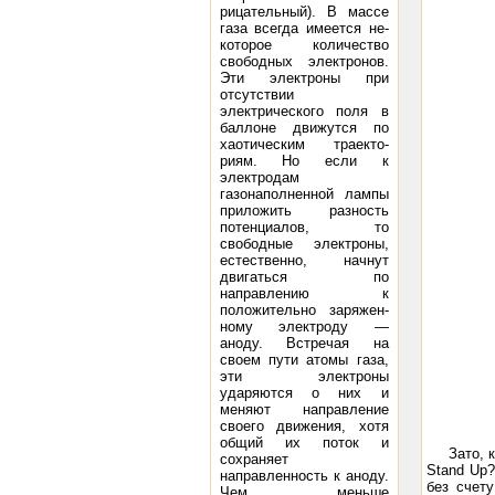
рицательный). В массе
газа всегда имеется не­
которое количество
свободных электронов.
Эти электроны при
отсутствии
электрического поля в
баллоне движутся по
хаотическим траекто­
риям. Но если к
электродам
газонаполненной лампы
приложить разность
потенциалов, то
свободные электроны,
естественно, начнут
дви­гаться по
направлению к
положительно заряжен­
ному электроду —
аноду. Встречая на
своем пути атомы газа,
эти электроны
ударяются о них и
меняют направление
своего движения, хотя
общий их поток и
Зато, 
сохраняет
Stand Up?
направленность к аноду.
без счет
Чем меньше