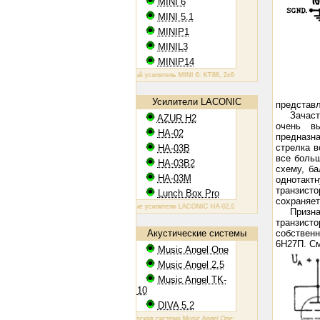
MINI 6
MINI 5.1
MINIP1
MINIL3
MINIP14
Ламповый усилитель MINI 6: KT88, 2х60 Вт
Ламповый усилитель MINIP1
Усилители LACONIC
представл
Зачаст
AZUR H2
очень в
HA-02
предназн
стрелка в
HA-03B
все больш
HA-03B2
схему, б
HA-03M
однотакт
транзисто
Lunch Box Pro
сохраняет
Ламповые усилители LACONIC HA-02,03B/B2/M: 6N6P, 2х1,2 Вт на 300 
Призн
транзист
Акустические системы
собствен
6Н27П. См
Music Angel One
Music Angel 2.5
Music Angel TK-
10
DIVA 5.2
Акустическая система Music Angel One: 20 - 100 Вт, 38 Гц - 30 кГц, 86 Дб