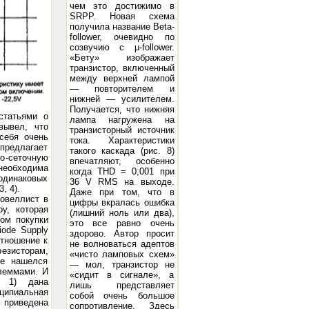
чем это достижимо в
SRPP. Новая схема
получила название Beta-
follower, очевидно по
созвучию с μ-follower.
«Бету» изображает
транзистор, включенный
ge -98 Peak A.F. Grid Voltage 93 D.C. Plate Current (ma.) 95 Power Output (watts) 15 21
300B: Filament Vo
между верхней лампой
— повторителем и
нижней — усилителем.
Получается, что нижняя
статьями о
лампа нагружена на
вывел, что
транзисторный источник
себя очень
тока. Характеристики
предлагает
такого каскада (рис. 8)
-сеточную
впечатляют, особенно
необходима
когда THD = 0,001 при
 одинаковых
36 V RMS на выходе.
, 4).
Даже при том, что в
новеллист в
цифры вкралась ошибка
y, которая
(лишний ноль или два),
ом покупки
это все равно очень
iode Supply
здорово. Автор просит
отношение к
не волноваться адептов
езисторам,
«чисто ламповых схем»
ке нашелся
— мол, транзистор не
леммами. И
«сидит в сигнале», а
: 1) дана
лишь представляет
ципиальная
собой очень большое
риведена
сопротивление. Здесь