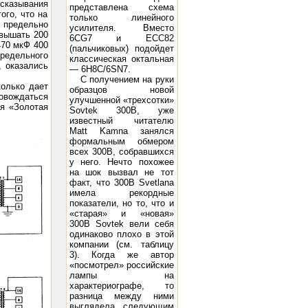
ысказывания
представлена схема
ого, что на
только линейного
к предельно
усилителя. Вместо
вышать 200
6CG7 и ЕСС82
470 мкФ 400
(пальчиковых) подойдет
редельного
классическая октальная
, оказались
— 6H8C/6SN7.
С получением на руки
колько дает
образцов новой
овождаться
улучшенной «трехсотки»
я «Золотая
Sovtek 300B, уже
известный читателю
Matt Kamna занялся
формальным обмером
всех 300В, собравшихся
у него. Нечто похожее
на шок вызвал не тот
факт, что 300В Svetlana
имела рекордные
показатели, но то, что и
«старая» и «новая»
300В Sovtek вели себя
одинаково плохо в этой
компании (см. таблицу
3). Когда же автор
«посмотрел» российские
лампы на
характериографе, то
разница между ними
выглядела следующим