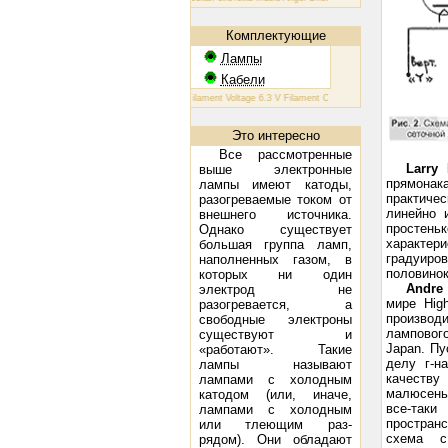
Комплектующие
Лампы
Кабели
КТ 88: Filament Voltage 6.3 V Filament Current 1.6 A Plate Voltage (max) 
Это интересно
Все рассмотренные
Larry 
выше электронные
прямонак
лампы имеют катоды,
практиче
разогреваемые током от
линейно 
внешнего источника.
простен
Однако существует
характер
большая группа ламп,
градуиров
наполненных газом, в
половинок
которых ни один
Andre 
электрод не
мире Hig
разогревается, а
производ
свободные элек­троны
лампового
существуют и
Japan. Пу
«работают». Такие
делу г-н
лампы называют
качеству
лампами с холодным
малюсень
катодом (или, иначе,
все-так
лампами с холодным
пространс
или тлеющим раз­
схема
с 
рядом). Они обладают