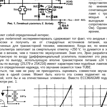
представле
по мнени
сочетающая
ламп с тра
мощью и
выходным
сопротивл
: 6AQ5, 2х10 Вт
Ламповый усилитель MINIL3: EL34, 2х35 Вт
Ламповый усилитель MINIP14: 6P14, 2х10
Ом). Однако
ирони
яет собой определенный интерес.
ую любителей экспериментировать сдерживает тот факт, что анодные
ысоки и получить их от стандартных источников питания, ка
аченных для транзисторной техники, невозможно. Когда же, по мнен
ольтметра заползает за смертельную отметку +250 V, то думается в 
е о вечном, чем о тонкостях звукоусиления. Зная это, Эрно разрабо
алансную по входу (дифференциальный усилитель позволяет это реал
ную по выходу, использующую вполне транзисторное питание ±24 
ры по выходу (2SJ79 и 2SK216) имеют характеристики подобные лампов
ся определенная надежда, что звучание окажется тоже TUBE.
Ом
аться, так нам ни разу не приходилось оценивать совместное звуча
оров в одной схеме. Может быть кого-то эта схема подвигнет на 
ной, хотя бы и на отечественных элементах. Вместо ЕСС86/6GM8 под
отри рис. 1.
/Вт/м
Акустическая система Music Angel 2.5: 20 - 200 Вт, 20 Гц - 30 кГц, 86 Дб/Вт/м
Акустическая система