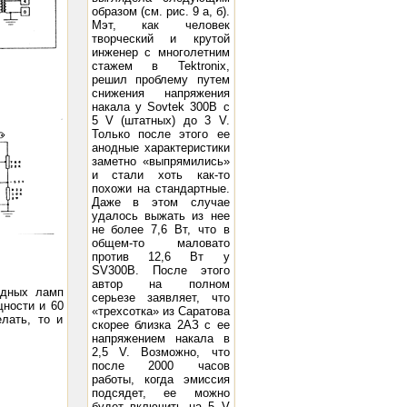
образом (см. рис. 9 а, б).
Мэт, как человек
творческий и крутой
инженер с многолетним
стажем в Tektronix,
решил проблему путем
снижения напряжения
накала у Sovtek 300B с
5 V (штатных) до 3 V.
Только после этого ее
анодные характеристики
заметно «выпрямились»
и стали хоть как-то
похожи на стандартные.
Даже в этом случае
удалось выжать из нее
не более 7,6 Вт, что в
общем-то маловато
против 12,6 Вт у
SV300B. После этого
автор на полном
одных ламп
серьезе заявляет, что
щности и 60
«трехсотка» из Саратова
лать, то и
скорее близка 2АЗ с ее
напряжением накала в
2,5 V. Возможно, что
после 2000 часов
работы, когда эмиссия
подсядет, ее можно
будет включить на 5 V