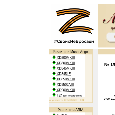
Усилители Music Angel
XD500MKIII
XD800MKIII
№ 1/
XD845MKIII
XD845LE
XD850MKIII
XD8502AIII
XD900MKIII
T24
фонокорректор
Ламповый усилитель XD500MKIII: EL34, 2х50 Вт
Ламповый усилитель XD
Усилители ARIA