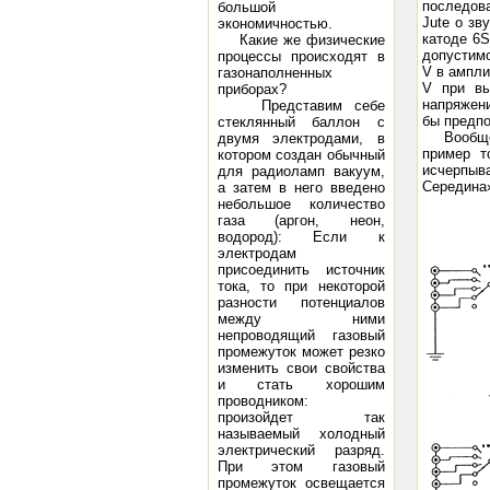
последова
большой
Jute о зв
экономичностью.
катоде 6S
Какие же физические
допустим
процессы происходят в
V в ампли
газонаполненных
V при вы
приборах?
напряжени
Представим себе
бы предпо
стеклянный баллон с
Вообще
двумя электродами, в
пример т
котором создан обычный
исчерпыв
для ра­диоламп вакуум,
Середина»
а затем в него введено
неболь­шое количество
газа (аргон, неон,
водород): Если к
электродам
присоединить источник
тока, то при некоторой
разности потенциалов
между ними
непроводящий газовый
промежуток может резко
изменить свои свойства
и стать хорошим
проводником:
произойдет так
называемый холод­ный
электрический разряд.
При этом газовый
промежуток освещается