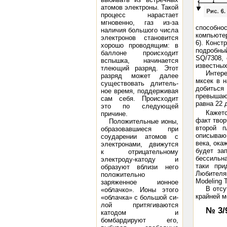
атомов электроны. Такой
процесс нарастает
мгновенно, газ из-за
способно
наличия большого числа
компьютер
электронов становится
6). Конст
хорошо проводящим: в
подробны
баллоне проис­ходит
SQ/7308,
вспышка, начинается
известных
тлеющий разряд. Этот
Интере
разряд может далее
мксек в н
существовать длитель­
добиться
ное время, поддерживая
превышают
сам себя. Происходит
равна 22 
это по следующей
Кажетс
причине.
факт твор
Положительные ионы,
второй 
образовавшиеся при
описываю
соударении атомов с
века, ока
электронами, движутся
будет за
к отрицательному
бессильна
электроду-катоду и
таки при
образуют вблизи него
Любителям
положительно
Modeling 
заряженное ионное
В отсу
«облачко». Ионы этого
крайней м
«облачка» с большой си­
лой притягиваются
№ 3/
катодом и
бомбардируют его,