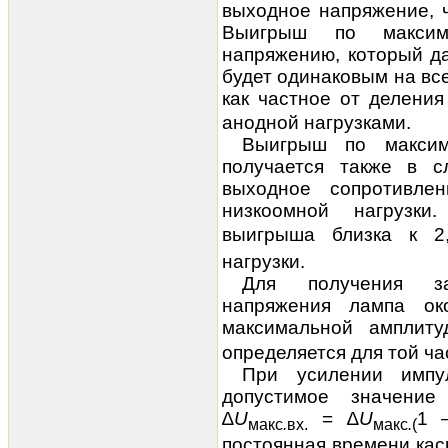
выходное напряжение
,
Выигрыш по максим
напряжению, который да
будет одинаковым на вс
как частное от делени
анодной нагрузками.
Выигрыш по максим
получается также в с
выходное
сопротивле
низкоомной нагрузки
выигрыша близка к 
нагрузки.
Для получения за
напряжения лампа ок
максимальной амплит
определяется для той ча
При усилении импу
допустимое значение
∆
U
= ∆
U
1
—
макс
.
вх
.
макс
.
(
постоянная времени кас