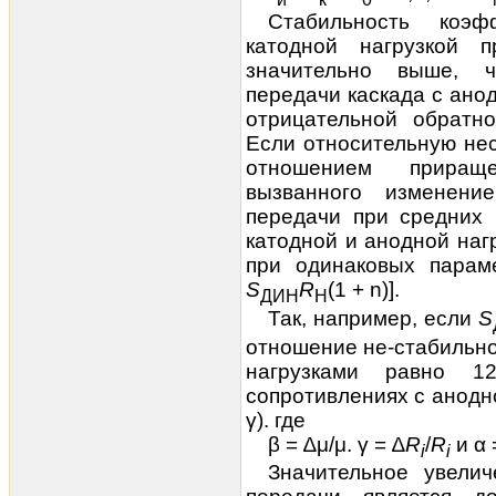
Стабильность коэ
катодной нагрузкой 
значительно выше, ч
передачи каскада с анод
отрицательной обратно
Если относительную нес
отношением приращ
вызванного изменени
передачи при средних 
катодной и анодной нагр
при одинаковых парам
S
R
(1 + n)].
ДИН
Н
Так, например, если
S
отношение не-стабильно
нагрузками равно 1
сопротивлениях с анодн
γ). где
β = ∆μ/μ. γ = ∆
R
/
R
и α
i
i
Значительное увели