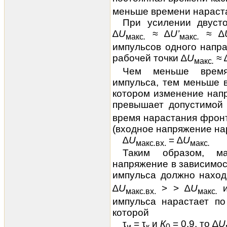
меньше времени нараст
При усилении двуст
∆
U
≈
∆
U’
≈
∆
макс
.
макс
.
импульсов одного напр
рабочей точки ∆
U
≈
макс
.
Чем меньше время
импульса, тем меньше 
котором
изменение нап
превышает допустимой
время нарастания фрон
(входное напряжение на
∆
U
= ∆
U
макс
.
вх
.
макс
.
Таким образом, ма
напряжение в зависимос
импульса должно наход
∆
U
> > ∆
U
и
макс
.
вх
.
макс
.
импульса нарастает по
которой
τ
= τ
и
К
= 0,9, то ∆
U
и
к
0