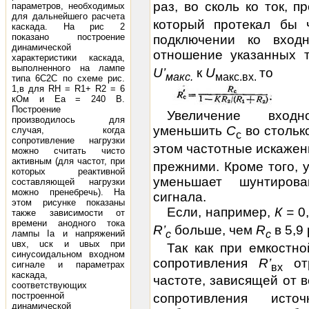
раз, во сколь ко ток, 
параметров, необходимых
для дальнейшего расчета
который протекал бы 
каскада. На рис 2
показано построение
подключении ко вход
динамической
отношение указанных 
характеристики каскада,
выполненного на лампе
U’
к
U
то
макс.
макс.вх
.
типа 6С2С по схеме рис.
1,в для RH = R1+ R2 = 6
кОм и Eа = 240 В.
Построение
Увеличение входн
производилось для
уменьшить
С
во столько
случая, когда
с
сопротивление нагрузки
этом
частотные искажен
можно считать чисто
активным (для частот, при
прежними. Кроме того, 
которых реактивной
уменьшает шунтиров
составляющей нагрузки
можно пренебречь). На
сигнала.
этом рисунке показаны
Если, например,
К =
0
также зависимости от
времени анодного тока
R’
больше, чем
R
в 5,9
c
c
лампы Iа и напряжений
uвх, uск и uвых при
Так как при емкостн
синусоидальном входном
сопротивления
R’
отр
сигнале и параметрах
вх
каскада,
частоте, зависящей от
соответствующих
построенной
сопротивления исто
динамической