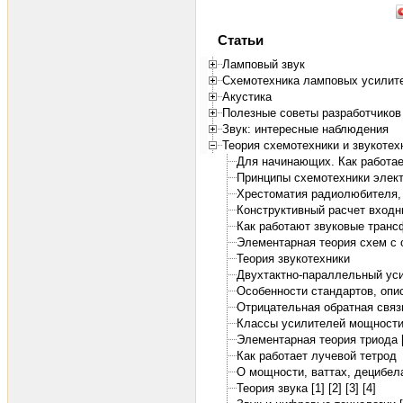
Статьи
Ламповый звук
Схемотехника ламповых усилит
Акустика
Полезные советы разработчиков
Звук: интересные наблюдения
Теория схемотехники и звукотех
Для начинающих. Как работае
Принципы схемотехники элект
Хрестоматия радиолюбителя, 1
Конструктивный расчет входн
Как работают звуковые тран
Элементарная теория схем с 
Теория звукотехники
Двухтактно-параллельный ус
Особенности стандартов, оп
Отрицательная обратная связ
Классы усилителей мощност
Элементарная теория триода [
Как работает лучевой тетрод
О мощности, ваттах, децибелах
Теория звука [1]
[2]
[3]
[4]