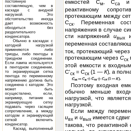
емкостей С
, С
постоянную
м
са
составляющую, чем в
реактивному сопроти
каскаде с анодной
нагрузкой. Это
протекающим между сет
обстоятельство иногда
С
. Переменная сос
дает возможность
ск
обходиться без
напряжения в случае си
разделительного
сти напряжений
u
конденсатора.
вых
Обычно в каскадах с
переменная составляю
катодной нагрузкой
применяются либо
ток, протекающий через 
триоды, либо пентоды в
протекающим через
С
триодном соединении.
ск
Если лампа используется
этой емкости к входны
в пентодном соединении,
С'
= С
(1 —
К
)
,
а полн
то экранирующая сетка
ск
ск
пентода по переменному
напряжению должна быть
Поэтому входная емк
соединена с катодом. Это
может быть
обычно меньше входн
осуществлено, если,
нагрузкой, что являетс
например, питание на
экранирующую сетку
нагрузкой.
подавать через гасящее
Если между перемен
сопротивление, а между
катодом и экранирующей
u
и
u
имеется сдвиг
вх
вых
сеткой включить
такова, что реактивной
конденсатор.
Каскад, выполненный