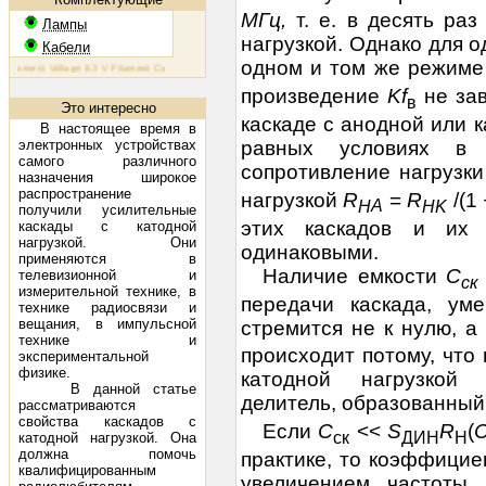
МГц,
т. е. в десять ра
Лампы
нагрузкой. Однако для 
Кабели
одном и том же режиме
ment Voltage 6.3 V Filament Current 1.6 A Plate Voltage (max) 800 V Plate Current (max) 230 mA Plate Dis
произведение
Kf
не зав
в
Это интересно
каскаде с анодной или к
В настоящее время в
электронных устройствах
равных условиях в 
самого различного
сопротивление нагрузки
назначения широкое
распространение
нагрузкой
R
=
R
/(1
А
H
HK
получили усилительные
этих каскадов и их 
каскады с катодной
нагрузкой. Они
одинаковыми.
применяются в
Наличие емкости
С
телевизионной и
ск
измерительной технике, в
передачи каскада, ум
технике радиосвязи и
вещания, в импульсной
стремится не к нулю, а
технике и
происходит потому, что 
экспериментальной
физике.
катодной нагрузкой 
В данной статье
делитель, образованны
рассматриваются
свойства каскадов с
Если
С
<<
S
R
(
ск
ДИН
Н
катодной нагрузкой. Она
должна помочь
практике, то коэффицие
квалифицированным
увеличением частоты