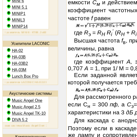
MINI 6
емкости
С
и действие
м
MINI 5.1
коэффициент частотных
MINIP1
частоте
f
равен
MINIL3
MINIP14
’
где
R
=
R
R
(
R
+
R
силитель MINI 6: KT88, 2х60 Вт
Ламповый усилитель MINIP1: 6AQ5, 2х10 Вт
Ламповый усилитель MINI
э
H
i
H
i
Высшая частота
f
, п
в
Усилители LACONIC
величины, равна
HA-02
HA-03B
где коэффициент
А
,
HA-03B2
0,707
А =
1, при 1/ М = 0
HA-03M
Если заданной являе
Lunch Box Pro
которой получается тре
усилители LACONIC HA-02,03B/B2/M: 6N6P, 2х1,2 Вт на 300 Ом
Акустические системы
Для рассмотренного 
Music Angel One
если C
= 300
пф
,
а
С
н
э
Music Angel 2.5
характеристики на 3
дБ
д
Music Angel TK-10
Для каскада с анодн
DIVA 5.2
ая система Music Angel One: 20 - 100 Вт, 38 Гц - 30 кГц, 86 Дб/Вт/м
Акустическая система Music Angel 2.5
Поэтому если в каскаде
же лампу и сопротивле
Комплектующие