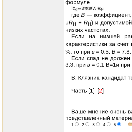
формуле
где
В
— коэффициент,
μ
R
+
R
) и допустимо
Н
Н
низких частотах.
Если на низшей ра
характеристики за счет
%, то при
в
= 0,5,
В =
7,8
Если спад не должен
3,3, при
в
= 0,1 В=1и при
В. Клязник, кандидат 
Часть [
1
] [
2
]
Ваше мнение очень в
представленный матери
1
2
3
4
5