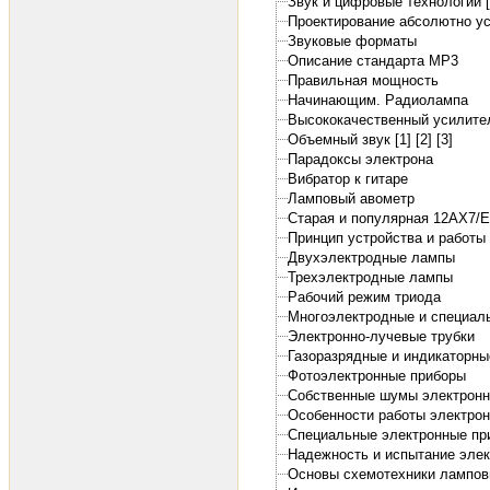
Звук и цифровые технологии [
Проектирование абсолютно ус
Звуковые форматы
Описание стандарта MP3
Правильная мощность
Начинающим. Радиолампа
Высококачественный усилител
Объемный звук [1]
[2]
[3]
Парадоксы электрона
Вибратор к гитаре
Ламповый авометр
Старая и популярная 12АХ7/
Принцип устройства и работы
Двухэлектродные лампы
Трехэлектродные лампы
Рабочий режим триода
Многоэлектродные и специал
Электронно-лучевые трубки
Газоразрядные и индикаторны
Фотоэлектронные приборы
Собственные шумы электрон
Особенности работы электро
Специальные электронные пр
Надежность и испытание эле
Основы схемотехники лампов