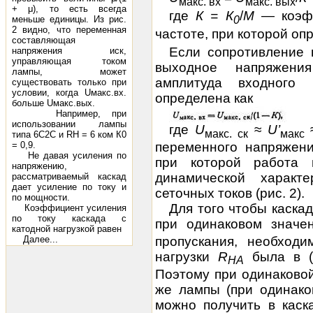
макс.
вх
макс. вых
+ μ), то есть всегда
где
К
= К
/
M
— коэф
0
меньше единицы. Из рис.
2 видно, что переменная
частоте, при которой оп
составляющая
Если сопротивление 
напряжения иск,
управляющая током
выходное напряжени
лампы, может
амплитуда входного
существовать только при
условии, когда Uмакс.вх.
определена как
больше Uмакс.вых.
Например, при
использовании лампы
где
U
≈
U’
макс. ск
макс
типа 6С2С и RH = 6 ком К0
= 0,9.
переменного напряжен
Не давая усиления по
при которой работа 
напряжению,
динамической характ
рассматриваемый каскад
дает усиление по току и
сеточных токов (рис. 2).
по мощности.
Для того чтобы каска
Коэффициент усиления
по току каскада с
при одинаковом знач
катодной нагрузкой равен
Далее...
пропускания, необходи
нагрузки
R
была в 
НА
Поэтому при одинаковой
же лампы (при одинако
можно получить в каск