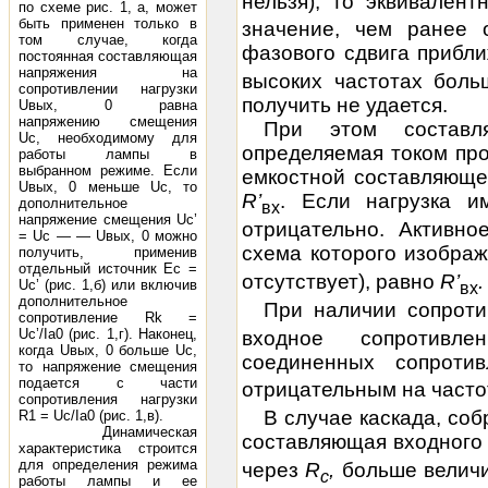
нельзя), то эквивален
по схеме рис. 1, а, может
быть применен только в
значение, чем ранее 
том случае, когда
фазового сдвига прибл
постоянная составляющая
напряжения на
высоких частотах боль
сопротивлении нагрузки
получить не удается.
Uвых, 0 равна
напряжению смещения
При этом составля
Uc, необходимому для
определяемая током про
работы лампы в
выбранном режиме. Если
емкостной составляюще
Uвых, 0 меньше Uc, то
R’
. Если нагрузка и
дополнительное
вх
напряжение смещения Uc’
отрицательно. Активн
= Uc — — Uвых, 0 можно
схема которого изображ
получить, применив
отдельный источник Ес =
отсутствует), равно
R’
.
Uc’ (рис. 1,б) или включив
вх
дополнительное
При наличии сопрот
сопротивление Rk =
Uc’/Ia0 (рис. 1,г). Наконец,
входное сопротивл
когда Uвых, 0 больше Uc,
соединенных сопрот
то напряжение смещения
подается с части
отрицательным на частот
сопротивления нагрузки
В случае каскада, соб
R1 = Uc/Ia0 (рис. 1,в).
Динамическая
составляющая входного
характеристика строится
для определения режима
через
R
,
больше величи
c
работы лампы и ее