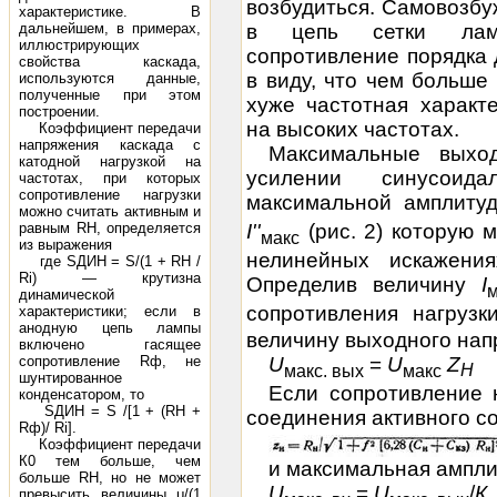
возбудиться. Самовозбу
характеристике. В
дальнейшем, в примерах,
в цепь сетки ламп
иллюстрирующих
сопротивление порядка
свойства каскада,
в виду, что чем больше
используются данные,
полученные при этом
хуже частотная характ
построении.
на высоких частотах.
Коэффициент передачи
напряжения каскада с
Максимальные выхо
катодной нагрузкой на
усилении синусоида
частотах, при которых
сопротивление нагрузки
максимальной амплиту
можно считать активным и
равным RH, определяется
I
''
(рис. 2) которую 
макс
из выражения
нелинейных искажения
где SДИН = S/(1 + RH /
Ri) — крутизна
Определив величину
I
динамической
сопротивления нагруз
характеристики; если в
анодную цепь лампы
величину выходного нап
включено гасящее
сопротивление Rф, не
U
=
U
Z
Н
макс.
вых
макс
шунтированное
Если сопротивление 
конденсатором, то
SДИН = S /[1 + (RH +
соединения активного с
Rф)/ Ri].
Коэффициент передачи
К0 тем больше, чем
и максимальная ампли
больше RH, но не может
U
=
U
/
К
превысить величины μ/(1