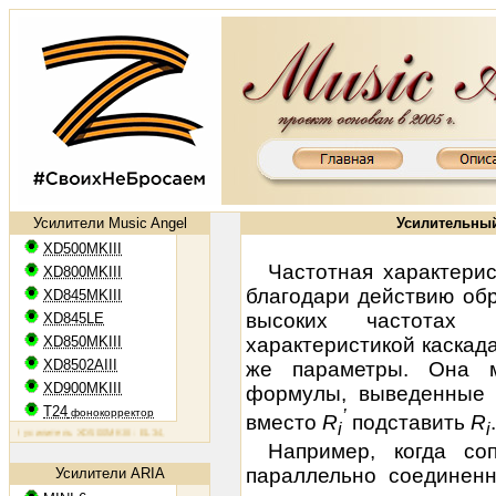
Усилители Music Angel
Усилительный
XD500MKIII
Частотная характерис
XD800MKIII
благодари действию об
XD845MKIII
высоких частотах
XD845LE
XD850MKIII
характеристикой каскад
XD8502AIII
же параметры. Она м
XD900MKIII
формулы, выведенные д
T24
фонокорректор
’
вместо
R
подставить
R
.
i
i
силитель XD500MKIII: EL34, 2х50 Вт
Ламповый усилитель XD800MKIII: KT88, 2х65 Вт
Ламповый усили
Например, когда
со
параллельно соединен
Усилители ARIA