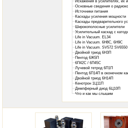
Искажения в усилителях, их 
Основные сведения о радиок
Источники питания
Каскады усиления мощности
Каскады предварительного у
Широкополосные усилители
Усилительный каскад с катодн
Life in Vacuum. EL34
Life in Vacuum. 6H8C, 6H9C
Life in Vacuum. SV572 SV655
Двойной триод 6Н3П
Пентод 6Ж5П
6П42С / 6П45С
Лучевой тетрод 6П1П
Пентод 6П14П в оконечном ка
Двойной триод 6Н14П
Кенотрон 1Ц11П
Демпферный диод 6Ц10П
Что и как мы слышим