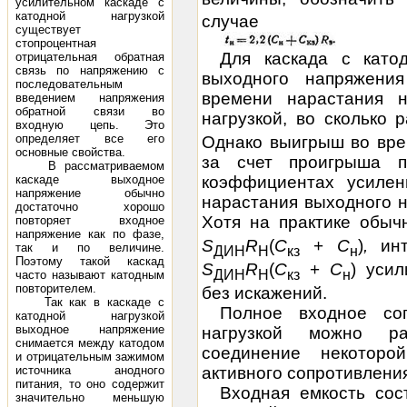
усилительном каскаде с
катодной нагрузкой
случае
существует
стопроцентная
Для каскада с като
отрицательная обратная
связь по напряжению с
выходного напряжени
последовательным
времени нарастания 
введением напряжения
обратной связи во
нагрузкой, во сколько 
входную цепь. Это
определяет все его
Однако выигрыш во вре
основные свойства.
за счет проигрыша п
В рассматриваемом
каскаде выходное
коэффициентах усилен
напряжение обычно
нарастания выходного 
достаточно хорошо
Хотя на практике обыч
повторяет входное
напряжение как по фазе,
S
R
(
С
+
С
)
,
ин
так и по величине.
ДИН
Н
кз
н
Поэтому такой каскад
S
R
(
С
+
С
) уси
ДИН
Н
кз
н
часто называют катодным
повторителем.
без искажений.
Так как в каскаде с
Полное
входное со
катодной нагрузкой
выходное напряжение
нагрузкой можно ра
снимается между катодом
соединение некоторо
и отрицательным зажимом
активного сопротивлени
источника анодного
питания, то оно содержит
Входная емкость сос
значительно меньшую