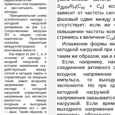
радиолюбителям
правильно конструировать
S
R
(
С
+
С
) ко
ДИН
Н
кз
н
и рассчитывать такие
каскады.
зависит от частоты си
Принципиальная схема
фазовый сдвиг между 
усилительного каскада с
катодной нагрузкой
отсутствует; если же
изображена на рис 1,а.
повышении частоты коэ
Сопротивление нагрузки
ZH в общем случае
стремясь к величине
C
ск
комплексно. Пунктиром
показаны паразитные
Искажение формы им
междуэлектродные и
катодной нагрузкой при
монтажные емкости.
Как видно из рис 1, а, в
таким же образом, как и 
отличие от каскада с
Если, например, на
анодной нагрузкой, в
котором напряжение uск,
соединения активного
действующее между
входное напряжение
сеткой и катодом лампы и
управляющее ее анодным
импульса, то
выход
током, равно входному
экспоненте. Но при 
напряжению ивх, в
каскаде с катодной
катодной нагрузкой
нагрузкой управляющее
напряжение uск является
напряжения оказывается
разностью между
нагрузкой. Если вре
входным и выходным
напряжениями uск = uвх
выходного напряжения
— uвых. Таким образом, в
величины, обозначить