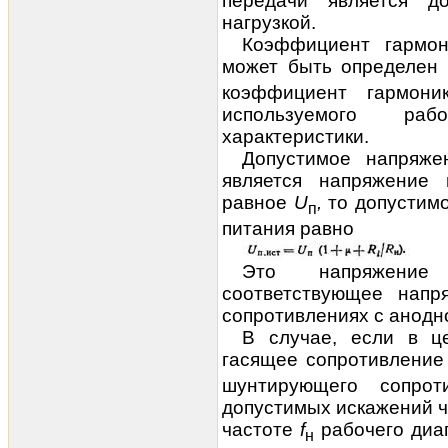
передачи является д
нагрузкой.
Коэффициент гармон
может быть определен
коэффициент гармони
используемого раб
характеристики.
Допустимое напряже
является напряжение 
равное
U
,
то допустим
п
питания равно
Это напряжение
соответствующее напр
сопротивлениях с анодно
В случае, если в ц
гасящее сопротивление
шунтирующего сопрот
допустимых искажений ч
частоте
f
рабочего диап
н