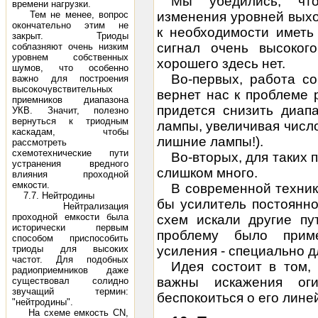
Мы убедились, чт
времени нагрузки.
Тем не менее, вопрос
изменения уровней вых
окончательно этим не
к необходимости иметь
закрыт. Триоды
сигнал очень высокого
соблазняют очень низким
уровнем собственных
хорошего здесь нет.
шумов, что особенно
Во-первых, работа с
важно для построения
высокочувствительных
вернет нас к проблеме 
приемников диапазона
придется снизить диап
УКВ. Значит, полезно
вернуться к триодным
лампы, увеличивая число
каскадам, чтобы
лишние лампы!).
рассмотреть
схемотехнические пути
Во-вторых, для таких 
устранения вредного
слишком много.
влияния проходной
емкости.
В современной техник
7.7. Нейтродины
бы усилитель постоянно
Нейтрализация
проходной емкости была
схем искали другие п
исторически первым
проблему было приме
способом приспособить
триоды для высоких
усиления - специально д
частот. Для подобных
Идея состоит в том,
радиоприемников даже
важны искажения ог
существовал солидно
звучащий термин:
беспокоиться о его лине
"нейтродины".
На схеме емкость СN,