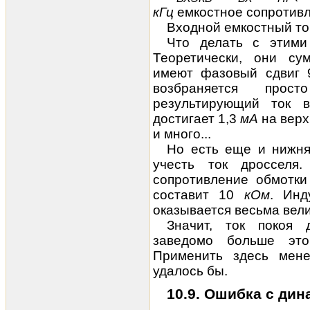
кГц
емкостное сопротив
Входной емкостный ток
Что делать с этими
Теоретически, они сум
имеют фазовый сдвиг 9
возбраняется прос
результирующий ток в
достигает 1,3
мА
на верх
и много...
Но есть еще и нижняя
учесть ток дроссел
сопротивление обмотки
составит 10
кОм
. Инд
оказывается весьма вели
Значит, ток покоя
заведомо больше эт
Применить здесь мен
удалось бы.
10.9. Ошибка с ди