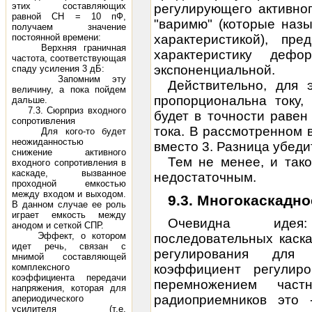
этих составляющих
регулирующего активно
равной СН = 10 пФ,
"варимю" (которые наз
получаем значение
постоянной времени:
характеристикой), пре
Верхняя граничная
характеристику деф
частота, соответствующая
экспоненциальной.
спаду усиления 3 дБ:
Запомним эту
Действительно, для э
величину, а пока пойдем
пропорциональна току,
дальше.
7.3. Сюрприз входного
будет в точности раве
сопротивления
тока. В рассмотренном 
Для кого-то будет
неожиданностью
вместо 3. Разница убеди
снижение активного
Тем не менее, и тако
входного сопротивления в
каскаде, вызванное
недостаточным.
проходной емкостью
между входом и выходом.
9.3. Многокаскадн
В данном случае ее роль
играет емкость между
Очевидна идея:
анодом и сеткой СПР.
Эффект, о котором
последовательных каск
идет речь, связан с
регулирования для
мнимой составляющей
комплексного
коэффициент регулиро
коэффициента передачи
перемножением част
напряжения, которая для
радиоприемников это 
апериодического
усилителя (т.е.