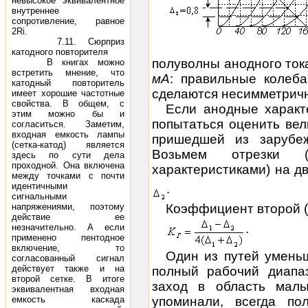
невысокое эквивалентное
внутреннее
сопротивление, равное
2Ri.
7.11. Сюрприз
катодного повторителя
полуволны анодного ток
В книгах можно
встретить мнение, что
мА
: правильные колеба
катодный повторитель
сделаются несимметрич
имеет хорошие частотные
свойства. В общем, с
Если анодные характ
этим можно бы и
попытаться оценить вел
согласиться. Заметим,
входная емкость лампы
пришедшей из зарубеж
(сетка-катод) является
Возьмем отрезки (
здесь по сути дела
проходной. Она включена
характеристиками) на д
между точками с почти
идентичными
.
сигнальными
Коэффициент второй (
напряжениями, поэтому
действие ее
.
незначительно. А если
применено пентодное
включение, то
Один из путей уменьш
согласованный сигнал
действует также и на
полный рабочий диапаз
второй сетке. В итоге
заход в область малы
эквивалентная входная
упоминали, всегда по
емкость каскада