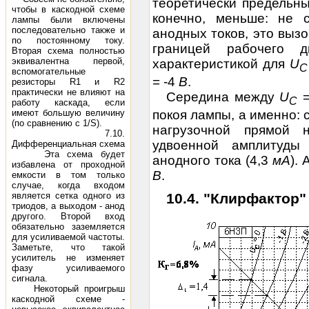
теоретически предельн
чтобы в каскодной схеме
конечно, меньше: не 
лампы были включены
последовательно также и
анодных токов, это вызо
по постоянному току.
границей рабочего д
Вторая схема полностью
эквивалентна первой,
характеристикой для
U
C
вспомогательные
= -4
В
.
резисторы R1 и R2
практически не влияют на
Середина между
U
=
C
работу каскада, если
покоя лампы, а именно:
имеют большую величину
(по сравнению с 1/S).
нагрузочной прямой 
7.10.
удвоенной амплитуды
Дифференциальная схема
Эта схема будет
анодного тока (4,3
мА
).
избавлена от проходной
В
.
емкости в том только
случае, когда входом
10.4. "Клирфактор"
является сетка одного из
триодов, а выходом - анод
другого. Второй вход
обязательно заземляется
для усиливаемой частоты.
Заметьте, что такой
усилитель не изменяет
фазу усиливаемого
сигнала.
Некоторый проигрыш
каскодной схеме -