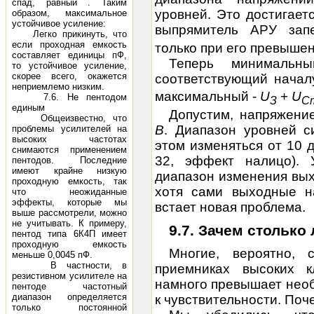
спад, равный . Таким
уровней. Это достигает
образом, максимальное
устойчивое усиление:
выпрямитель АРУ за
Легко прикинуть, что
если проходная емкость
только при его превышен
составляет единицы пФ,
Теперь минимальны
то устойчивое усиление,
скорее всего, окажется
соответствующий начал
неприемлемо низким.
максимальный -
U
+
U
7.6. Не пентодом
З
C
единым
Допустим, напряжени
Общеизвестно, что
В
. Диапазон уровней с
проблемы усилителей на
высоких частотах
этом изменяться от 10 
снимаются применением
32, эффект налицо). 
пентодов. Последние
имеют крайне низкую
диапазон изменения вы
проходную емкость, так
хотя сами выходные н
что неожиданные
эффекты, которые мы
встает новая проблема.
выше рассмотрели, можно
не учитывать. К примеру,
9.7. Зачем столько
пентод типа 6К4П имеет
проходную емкость
Многие, вероятно, 
меньше 0,0045 пФ.
В частности, в
приемниках высоких к
резистивном усилителе на
намного превышает необ
пентоде частотный
диапазон определяется
к чувствительности. Поч
только постоянной