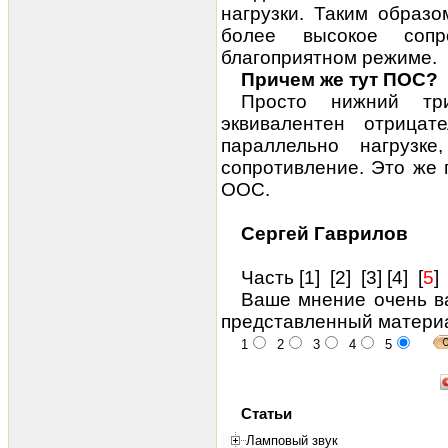
нагрузки. Таким образо
более
высокое сопр
благоприятном режиме.
Причем же тут ПОС?
Просто нижний тр
эквивалентен отрицат
параллельно нагрузк
сопротивление. Это же
ООС.
Сергей Гаврилов
Часть [
1
] [
2
] [
3
] [
4
] [
5
] 
Ваше мнение очень ва
представленный матери
1
2
3
4
5
Статьи
Ламповый звук