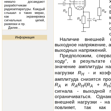
немало досаждают
разработчикам
радиоаппаратуры. Каждый
слышал о таких мерах,
как экранировка
сигнальных цепей,
развязки и пр.
Далее...
Информация
Наличие внешней на
выходное напряжение
, 
выходных напряжений.
Предположим, сперв
ходу", в результате
значение
амплитуды н
нагрузки
R
- и коэфф
H
амплитуда снизятся пр
R
и
R
R
/(
R
+
R
A
A
H
A
H
сигнала - выходной 
ограничиваться. Одн
внешней нагрузки - на
повлияет, так как