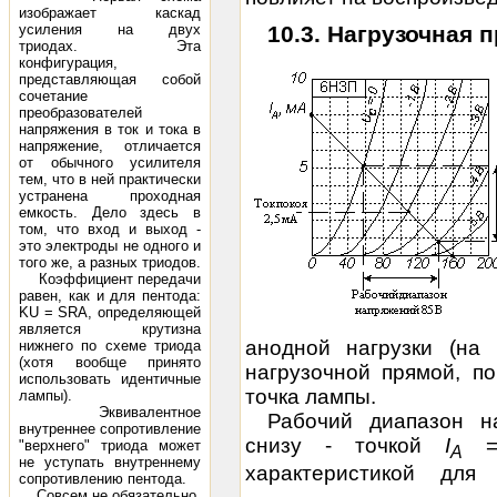
изображает каскад
10.3. Нагрузочная 
усиления на двух
триодах. Эта
конфигурация,
представляющая собой
сочетание
преобразователей
напряжения в ток и тока в
напряжение, отличается
от обычного усилителя
тем, что в ней практически
устранена проходная
емкость. Дело здесь в
том, что вход и выход -
это электроды не одного и
того же, а разных триодов.
Коэффициент передачи
равен, как и для пентода:
KU = SRA, определяющей
является крутизна
анодной нагрузки (на
нижнего по схеме триода
(хотя вообще принято
нагрузочной прямой, п
использовать идентичные
точка лампы.
лампы).
Эквивалентное
Рабочий диапазон н
внутреннее сопротивление
снизу - точкой
I
= 
"верхнего" триода может
A
не уступать внутреннему
характеристикой дл
сопротивлению пентода.
Совсем не обязательно,