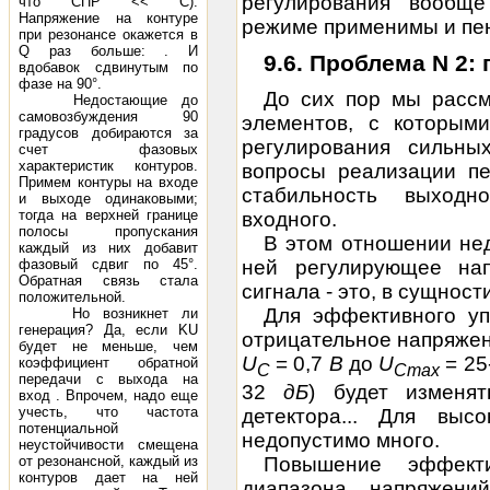
регулирования вообщ
что СПР << С).
Напряжение на контуре
режиме применимы и пе
при резонансе окажется в
Q раз больше: . И
9.6. Проблема N 2:
вдобавок сдвинутым по
фазе на 90°.
До сих пор мы расс
Недостающие до
самовозбуждения 90
элементов, с которым
градусов добираются за
регулирования сильн
счет фазовых
характеристик контуров.
вопросы реализации пе
Примем контуры на входе
стабильность выходн
и выходе одинаковыми;
тогда на верхней границе
входного.
полосы пропускания
В этом отношении нед
каждый из них добавит
фазовый сдвиг по 45°.
ней регулирующее на
Обратная связь стала
сигнала - это, в сущности
положительной.
Для эффективного уп
Но возникнет ли
генерация? Да, если KU
отрицательное напряже
будет не меньше, чем
U
= 0,7
В
до
U
= 25
коэффициент обратной
C
Cmax
передачи с выхода на
32
дБ
) будет изменя
вход . Впрочем, надо еще
учесть, что частота
детектора... Для выс
потенциальной
недопустимо много.
неустойчивости смещена
Повышение эффекти
от резонансной, каждый из
контуров дает на ней
диапазона напряжен