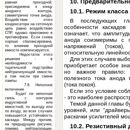
10. Предварительн
равная проходной,
присоединена к концу
10.1. Режим класса
анодного контура,
симметрично точке анода.
Воздействие этого
В последующих гл
конденсатора на сеточную
особенности каскадов
цепь равно воздействию
СПР, однако приложено в
означает, что амплиту
противофазе. Если схема
анода соизмеримы с 
хорошо сбалансирована,
напряжений (токов),
то влияние проходной
емкости компенсируется.
относительную линейнос
Недостаток этого
Для этих случаев выб
решения - в
необходимости
приобретает особое зна
тщательной подстройки
но важное правило: 
нейтрализующей емкости,
в том числе при смене
полезного тока анода
лампы.
(тока покоя).
7.8. Неполное
включение
Если это условие собл
Будет ли неполная
- это наиболее распрос
связь с контуром
индуктивной или
Темой данной главы б
емкостной, по выходу или
уровней, или "драйвер
по входу, во всех случаях
повышается устойчивость
раскачки усилителей мо
каскада. Между прочим,
на предыдущем рисунке,
10.2. Резистивный
помимо нейтрализации,