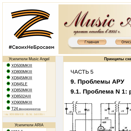
Усилители Music Angel
Принципы схе
XD500MKIII
ЧАСТЬ 5
XD800MKIII
XD845MKIII
9. Проблемы АРУ
XD845LE
XD850MKIII
9.1. Проблема N 1
XD8502AIII
XD900MKIII
T24
фонокорректор
 XD500MKIII: EL34, 2х50 Вт
Ламповый усилитель XD800MKIII: KT88, 2х65 Вт
Ламповый усилитель XD84
Усилители ARIA