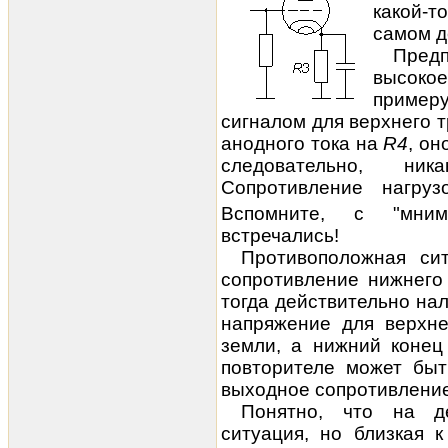
какой-т
самом д
Пред
высоко
пример
сигналом для верхнего 
анодного тока на
R4
, он
следовательно, ни
Сопротивление нагру
Вспомните, с "мни
встречались!
Противоположная сит
сопротивление нижнего
тогда действительно на
напряжение
для верхне
земли, а нижний конец
повторителе может быт
выходное сопротивлени
Понятно, что на д
ситуация, но близкая 