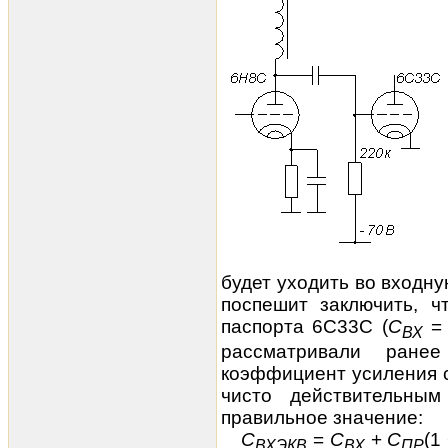
будет уходить во входну
поспешит заключить, ч
паспорта 6С33С (
С
=
ВХ
рассматривали ране
коэффициент усиления с 
чисто действительным
правильное значение:
С
=
С
+
С
(1
ВХЭКВ
ВХ
ПР