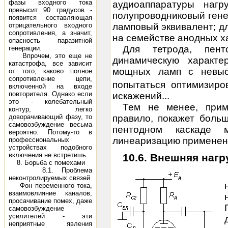
фазы входного тока
аудиоаппаратуры наг
превысит 90 градусов -
полупроводниковый гене
появится составляющая
ламповый эквивалент; дл
отрицательного входного
сопротивления, а значит,
на семействе анодных х
опасность паразитной
Для тетрода, пен
генерации.
Впрочем, это еще не
динамическую характе
катастрофа, все зависит
мощных ламп с невы
от того, каково полное
сопротивление цепи,
попытаться оптимизиро
включенной на входе
повторителя. Однако если
искажений...
это - колебательный
Тем не менее, прим
контур, легко
правило, покажет боль
доворачивающий фазу, то
самовозбуждение весьма
пентодном каскаде 
вероятно. Потому-то в
линеаризацию применени
профессиональных
устройствах подобного
включения не встретишь.
10.6. Внешняя нагр
8. Борьба с помехами
8.1. Проблема
неконтролируемых связей
Фон переменного тока,
взаимовлияние каналов,
просачивание помех, даже
самовозбуждение
усилителей - эти
неприятные явления