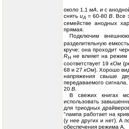
около 1,1
мА
, и с анодн
снять
u
= 60-80
В
. Все
А
семействе анодных хар
прямая.
Подключим внешню
разделительную емкость
круче: она проходит чер
R
не влияет на режим п
Н
соответствует 19
кОм
(р
68 и 27
кОм
). Хорошо ви
напряжения свыше дв
передаваемого сигнала, 
20
В
.
В свежих книгах мо
использовать завышенн
для триодных драйверов
"лампа работает на кри
(у нее других и нет). А 
обеспечения режима А.