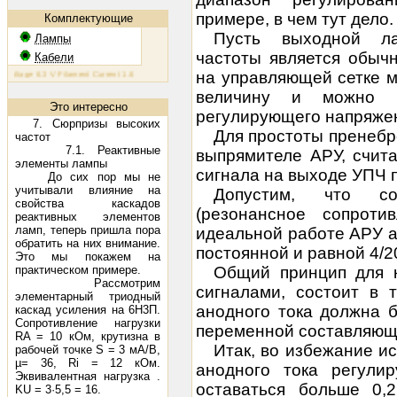
примере, в чем тут дело.
Комплектующие
Пусть выходной ла
Лампы
частоты является обыч
Кабели
на управляющей сетке 
age 6.3 V Filament Current 1.6 A Plate Voltage (max) 800 V Plate Current (max) 230 mA Plate Dissipation 
величину и можно с
Это интересно
регулирующего напряже
7. Сюрпризы высоких
Для простоты пренебр
частот
7.1. Реактивные
выпрямителе АРУ, счит
элементы лампы
сигнала
на выходе УПЧ 
До сих пор мы не
учитывали влияние на
Допустим, что
с
свойства каскадов
(резонансное сопрот
реактивных элементов
ламп, теперь пришла пора
идеальной работе АРУ
а
обратить на них внимание.
постоянной и равной 4/2
Это мы покажем на
практическом примере.
Общий принцип для 
Рассмотрим
сигналами, состоит в 
элементарный триодный
анодного тока должна 
каскад усиления на 6Н3П.
Сопротивление нагрузки
переменной составляющ
RA = 10 кОм, крутизна в
Итак, во избежание и
рабочей точке S = 3 мА/В,
µ= 36, Ri = 12 кОм.
анодного тока регул
Эквивалентная нагрузка .
оставаться больше 0
KU = 3·5,5 = 16.