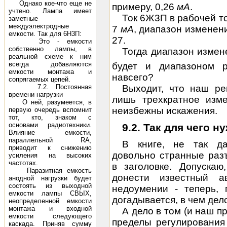
Однако кое-что еще не
примеру, 0,26
мА
.
учтено. Лампа имеет
Ток 6Ж3П в рабочей т
заметные
междуэлектродные
7
мА
, диапазон изменени
емкости. Так для 6Н3П:
27.
Это - емкости
собственно лампы, в
Тогда диапазон измен
реальной схеме к ним
всегда добавляются
будет и диапазоном ре
емкости монтажа и
навсего?
сопрягаемых цепей.
7.2. Постоянная
Выходит, что наш ре
времени нагрузки
лишь трехкратное изме
О ней, разумеется, в
неизбежны искажения.
первую очередь вспомнит
тот, кто, знаком с
основами радиотехники.
9.2. Так для чего 
Влияние емкости,
параллельной RA,
В книге, не так д
приводит к снижению
довольно странные раз
усиления на высоких
частотах.
в заголовке. Допускаю
Паразитная емкость
донести известный а
анодной нагрузки будет
состоять из выходной
недоумении - теперь, 
емкости лампы СВЫХ,
догадывается, в чем дел
неопределенной емкости
монтажа и входной
А дело в том (и наш п
емкости следующего
пределы регулирования
каскада. Приняв сумму