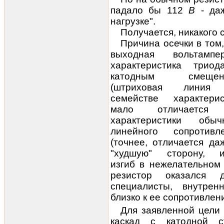
падало бы 112
В
- даж
нагрузке".
Получается, никакого
Причина осечки в том,
выходная вольтампе
характеристика трио
катодным смещен
(штриховая линия
семействе характерис
мало отличается
характеристики обыч
линейного сопротивл
(точнее, отличается да
"худшую" сторону, 
изгиб в нежелательном
резистор оказался 
специалисты,
внутрен
близко к ее сопротивлен
Для заявленной цели 
каскад с катодной с