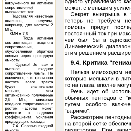
одного управляемого ка
нагруженного на активное
может, с меньшим усилен
сопротивление)
выражается так:
Секрет выигрыша в 
Подставляя известные
теперь не требуем не
величины, получим,
например, для частоты 2
помощь придут после
МГц:
постоянный ток
при макс
КМН = 7,6.
Тогда активная
чем был бы в однокаск
составляющая входного
Динамический диапазон
сопротивления,
обусловленная обратной
этим решением расшире
связью через проходную
емкость:
9.4. Критика "гени
Однако! Вот вам и
высокое входное
Нельзя мимоходом не
сопротивление лампы. Не
исключено, что граничная
которые мелькали в лит
частота всего тракта
то на глаза, вполне мог
будет значительно
Речь идет об исполь
меньше, чем
оптимистично полученные
обычных пентодов с "к
2,9 МГц: снижение
путем особого включ
входного сопротивления с
ростом частоты может
"варимю".
привести к падению
Рассмотрим пентодный
коэффициента усиления
предыдущего каскада.
на второй сетке обеспе
7.4. Сюрприз входной
резистором. При зап
емкости