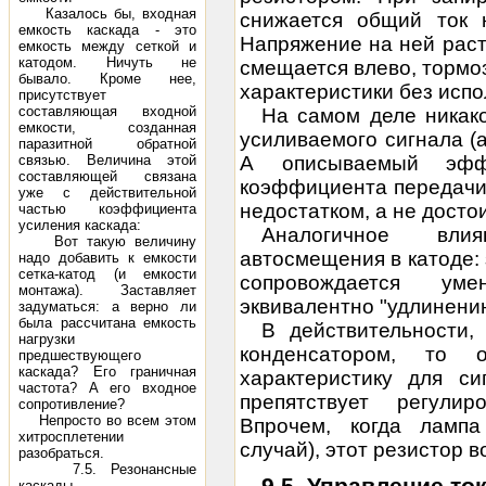
Казалось бы, входная
снижается
общий ток
к
емкость каскада - это
Напряжение на ней раст
емкость между сеткой и
катодом. Ничуть не
смещается влево, тормоз
бывало. Кроме нее,
характеристики без испо
присутствует
составляющая входной
На самом деле никак
емкости, созданная
усиливаемого сигнала (а
паразитной обратной
связью. Величина этой
А описываемый эфф
составляющей связана
коэффициента передачи 
уже с действительной
недостатком, а не досто
частью коэффициента
усиления каскада:
Аналогичное вли
Вот такую величину
автосмещения в катоде
надо добавить к емкости
сетка-катод (и емкости
сопровождается ум
монтажа). Заставляет
эквивалентно "удлинению
задуматься: а верно ли
была рассчитана емкость
В действительности,
нагрузки
конденсатором, то
предшествующего
каскада? Его граничная
характеристику для си
частота? А его входное
препятствует регулир
сопротивление?
Непросто во всем этом
Впрочем, когда ламп
хитросплетении
случай), этот резистор в
разобраться.
7.5. Резонансные
9.5. Управление т
каскады