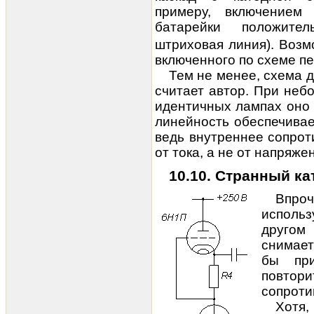
примеру, включением
батарейки положит
штриховая линия). Возм
включенного по схеме пе
Тем не менее, схема д
считает автор. При неб
идентичных лампах оно 
линейность обеспечивае
ведь
внутреннее сопрот
от тока, а не от напряже
10.10. Странный к
Впро
использ
друго
снимает
бы при
повтори
сопроти
Хотя,