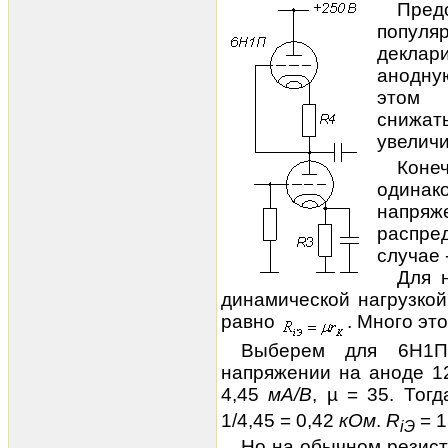
Пре
популя
деклар
анодную
этом 
сниж
увелич
Кон
одина
напр
распре
случае 
Для 
динамической нагрузкой
равно
. Много эт
Выберем для 6Н1П
напряжении на аноде 
4,45
мА/В
, µ = 35. Тог
1/4,45 = 0,42
кОм
.
R
= 
iЭ
Но на обычном резист