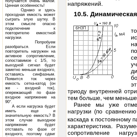
получается очень малой.
напряжений.
Ценная особенность!
Однако и здесь
10.5. Динамическая
проходная емкость может
сыграть злую шутку. В
этом смысле опасно
подключение к
т
повторителю емкостной
и
нагрузки.
Попробуем
на
разобраться. Если
п
повторитель нагружен на
активное сопротивление,
с
сопоставимое с 1/S, то
у
выходной сигнал будет
заметно меньше входного,
д
оставаясь синфазным.
б
Появится ток через
емкость сетка-катод (он
э
же - входной ток),
триоду внутренней отри
опережающий по фазе
тем больше, чем меньше 
входное напряжение на
90°.
Ранее мы уже отме
А если нагрузка будет
нагрузки (по сравнени
иметь еще и
значительную емкость? В
каскада к постоянному п
этом случае выходное
напряжение будет
характеристика. Разум
отставать по фазе от
сопротивление нагруз
входного, поэтому сдвиг