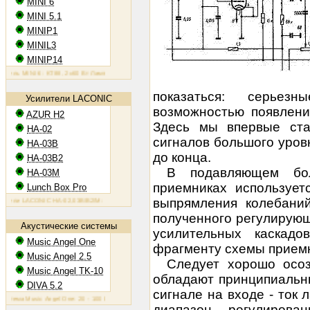
MINI 6
MINI 5.1
MINIP1
MINIL3
MINIP14
 MINI 6: KT88, 2х60 Вт
Ламповый усилитель MINIP1: 6AQ5, 2х10 Вт
Ламповый усилитель MINIL3: EL34
показаться: серьезн
Усилители LACONIC
возможностью появлени
AZUR H2
Здесь мы впервые ста
HA-02
сигналов большого уров
HA-03B
до конца.
HA-03B2
В подавляющем бо
HA-03M
приемниках использует
Lunch Box Pro
выпрямления колебани
и LACONIC HA-02,03B/B2/M: 6N6P, 2х1,2 Вт на 300 Ом
полученного регулирую
Акустические системы
усилительных каскадо
Music Angel One
фрагменту схемы приемн
Music Angel 2.5
Следует хорошо осо
Music Angel TK-10
обладают принципиальн
DIVA 5.2
сигнале на входе - ток
а Music Angel One: 20 - 100 Вт, 38 Гц - 30 кГц, 86 Дб/Вт/м
Акустическая система Music Angel 2.5: 20 - 20
диапазон регулирова