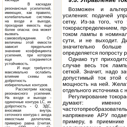
В каскадах
резонансных усилителей,
Возможен и альтер
имеющих, как правило,
усиления: подачей уп
колебательные системы
сетку. Из-за того, чт
на входе и выходе,
проходная емкость еще
токораспределением, п
более опасна: она может
током лампы в номинал
вызвать
самовозбуждение. От
сути, и не выходит. Д
величины этой емкости
значительно больше
зависит предельное
значение коэффициента
определяется попросту 
усиления, при котором
Однако тут приходитс
еще сохраняется
устойчивость.
случае весь ток ламп
И еще: требуется
сеткой. Значит, надо 
максимально ослабить
влияние схемы на
допустимый ток этой 
добротность
мощность
на ней. Желат
избирательных контуров.
Рассмотрим каскад
отдельного источника с
резонансного усиления.
Регулирование токора
На входе и выходе -
одиночные контура LC, их
думают: именн
добротность - Q. ЭДС,
частотопреобразовател
вносимая внутрь
напряжение АРУ подает
сеточного контура с анода
емкостным делителем,
примеру, в приемнике 
примерно равна (считая,