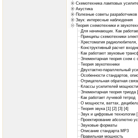
Схемотехника ламповых усилит
Акустика
Полезные советы разработчиков 
Звук: интересные наблюдения
Теория схемотехники и звукотех
Для начинающих. Как работает
Принципы схемотехники элект
Хрестоматия радиолюбителя, 1
Конструктивный расчет входн
Как работают звуковые тран
Элементарная теория схем с о
Теория звукотехники
Двухтактно-параллельный ус
Особенности стандартов, опи
Отрицательная обратная связ
Классы усилителей мощности
Элементарная теория триода [
Как работает лучевой тетрод
О мощности, ваттах, децибелах
Теория звука [1]
[2]
[3]
[4]
Звук и цифровые технологии [
Проектирование абсолютно ус
Звуковые форматы
Описание стандарта MP3
Правильная мощность