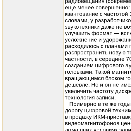
радиовещания (соврем
еще менее совершенно:
квантование с частотой 
словами, у разработчик
звукотехники даже не в
улучшить формат — всяк
усложнение и удорожани
расходилось с планами 
распространить новую те
частности, в середине 7
созданием цифрового а
головками. Такой магнит
вращающимся блоком гол
дешевле. Но и он не име
увеличить частоту диск
технология записи.
Примерно в те же годы 
дорогу цифровой техник
в продажу ИКМ-приставк
видеомагнитофонов цено
домашних условиях запи