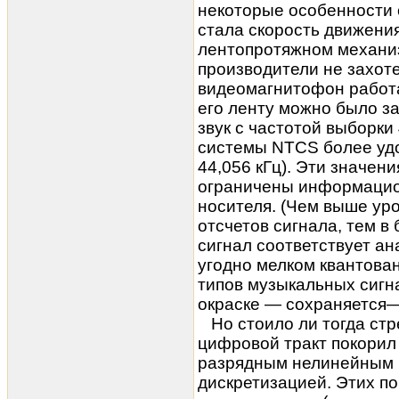
некоторые особенности 
стала скорость движения
лентопротяжном механи
производители не захоте
видеомагнитофон работа
его ленту можно было з
звук с частотой выборки
системы NTCS более удо
44,056 кГц). Эти значен
ограничены информацио
носителя. (Чем выше уро
отсчетов сигнала, тем 
сигнал соответствует ан
угодно мелком квантова
типов музыкальных сигн
окраске — сохраняется—
Но стоило ли тогда стр
цифровой тракт покорил
разрядным нелинейным 
дискретизацией. Этих по