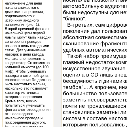
напряжение для цепи
автомобильную аудиоте
накала снимается с
были недоступны для не
делителя напряжения,
подключаемого к
"блинов".
источнику анодного
В-третьих, сам цифрово
напряжения (рис. 1).
Второй причиной фона от
поколения дал пользова
накальной цепи первой
абсолютная совместимос
лампы могут быть наводки
со стороны проводов
сканирование фрагменто
накала в цепь катода или
удобных автоматических
сетки. Для уменьшения
наводок в цепи катода
Такой набор преимущес
желательно применять
главный недостаток комп
конденсатор Ск возможно
большей емкости (до 100
искусственное звучание
мкф). Чтобы уменьшить
оценила в CD лишь внеш
наводки в сеточной цепи,
сопротивление Ro должно
бесшумность и динамика"
быть настолько малым,
тембра"... А впрочем, ин
насколько это позволяет
характер источника
большинство пользовате
входного напряжения.
заметить несовершенств
Кроме того, нужно
почти не проявлявшиеся
попытаться уменьшить
фон за счет отсоединения
становились заметны ли
от шасси одного
систем в составе настоя
накального провода и
присоединения другого.
которыми пользовались 
Если все эти меры не