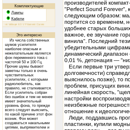
производителей компакт
Комплектующие
"Perfect Sound Forever"
Лампы
следующим образом: мал
Кабели
портится со временем, 
t Voltage 6.3 V Filament Current 1.6 A Plate Voltage (max) 800 V Plate Current (max) 230 mA Plate Dissipa
удобнее старых больших
важное, ее звучание го
Это интересно
Из числа собственных
винила". Последний тез
шумов усилителя
убедительными цифрами 
наиболее опасным и
динамический диапазон 
нежелательным является
фон переменного тока с
0,01 %, детонация — "н
частотой 50 и 100 Гц.
Если первые три утверж
Прочие шумы бывают
заметны только в очень
долговечности) справедл
чувствительных
выяснилось позже), то п
усилителях, с которыми
радиолюбитель, как
проблем, присущих вин
правило, не сталкивается.
линейная скорость, "щел
Если усилитель собран
без ошибок и тем не менее
настройки воспроизводя
имеет значительный
неизбежные погрешности
уровень фона, то прежде
всего следует выяснить,
отношение к идеологичес
по какой причине этот фон
Люди, поддавшись проп
возник. Фон может
создаваться накальными
пластинки, купили модн
цепями, выпрямителем и