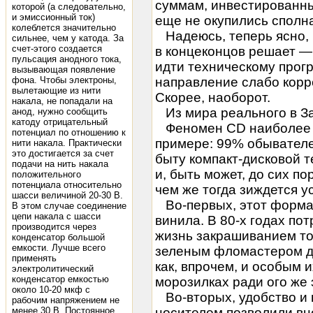
суммам, инвестированны
которой (а следовательно,
и эмиссионный ток)
еще не окупились сполн
колеблется значительно
Надеюсь, теперь ясно, ч
сильнее, чем у катода. За
счет-этого создается
в концеконцов решает —
пульсация анодного тока,
идти техническому прогр
вызывающая появление
фона. Чтобы электроны,
направление слабо корре
вылетающие из нити
Скорее, наоборот.
накала, не попадали на
Из мира реального в З
анод, нужно сообщить
катоду отрицательный
Феномен CD наиболее я
потенциал по отношению к
примере: 99% обывателе
нити накала. Практически
это достигается за счет
быту компакт-дисковой 
подачи на нить накала
и, быть может, до сих п
положительного
потенциала относительно
чем же тогда зиждется ус
шасси величиной 20-30 В.
Во-первых, этот формат
В этом случае соединение
цепи накала с шасси
винила. В 80-х годах по
производится через
жизнь закрашиванием то
конденсатор большой
емкости. Лучше всего
зеленым фломастером дл
применять
как, впрочем, и особым 
электролитический
конденсатор емкостью
морозилках ради ого же
около 10-20 мкф с
Во-вторых, удобство и 
рабочим напряжением не
менее 30 В. Постоянное
носителем позволили вн