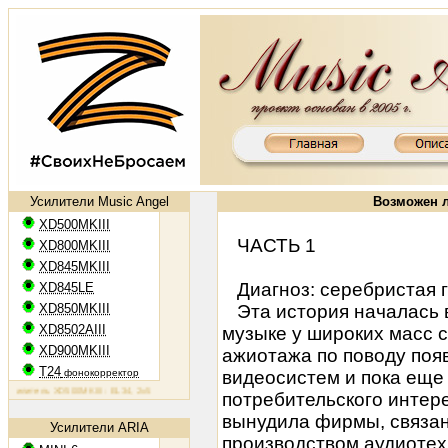
Усилители Music Angel
Возможен л
XD500MKIII
ЧАСТЬ 1
XD800MKIII
XD845MKIII
Диагноз: серебристая г
XD845LE
XD850MKIII
Эта история началась в 
XD8502AIII
музыке у широких масс 
XD900MKIII
ажиотажа по поводу поя
T24
фонокорректор
видеосистем и пока еще
итель XD500MKIII: EL34, 2х50 Вт
Ламповый усилитель XD800MKIII: KT88, 2х65 Вт
Ламповый усилитель
потребительского интер
вынудила фирмы, связан
Усилители ARIA
производством аудиотехн