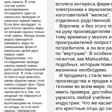
цепь накала. В этом
всплеск интереса фирм-
случае нужно
электроники к звукозапи
кратковременно
отсоединить один из
изготовителей "железа",
накальных проводов от
отдаленно родственной.
панельки первой лампы.
Если фон пропадает, то
Впрочем, и без этого п
достаточно принять меры
на руку производителям 
по питанию накала только
этой лампы. Иногда (очень
тому времени у многих 
редко) приходится
проигрывателей попрост
принимать меры по
уменьшению фона от
потребителя, а он все р
накальных цепей двух
по "вертушке". В особен
первых ламп.
Предположим, что
гигантов, как Matsushita,
отсоединение провода
подобных, которым помн
накала первой лампы
жизненно необходимо.
дало удовлетворительный
результат. В этом случае
И продавать стали мно
остается еще выяснить,
производства и продаж 
каким образом накал этой
лампы создает фон. Одна
техники во всем мире, п
из возможных причин
иметь примера, достойн
заключается в том, что
анодный ток образуется
украсить любой учебник
электронами,
индустрии. Что же касае
вылетающими не только
из катода, но и из нити
его крестные отцы до с
накала, температуру