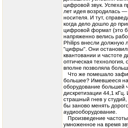
цифровой звук. Успеха п
лет идея возродилась — 
носителя. И тут, справед
когда дело дошло до при
цифровой формат (это б
напряженно велись работ
Philips внесли должную 
"цифры". Они остановил
квантовании и частоте д
оптическая технология, 
вполне позволяла больше
Что же помешало зафик
большее? Имевшееся на 
оборудование большей ч
дискретизации 44,1 кГц.
страшный гнев у студий,
бы заново менять дорог
аудиооборудование.
Произведение частоты 
умноженное на время з