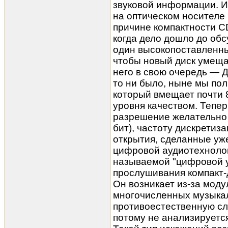
звуковой информации. И
на оптическом носителе
причине компактности CD
когда дело дошло до об
один высокопоставленны
чтобы новый диск умеща
него в свою очередь — 
то ни было, ныне мы по
который вмещает почти 
уровня качеством. Теперь
разрешение желательно 
бит), частоту дискретиз
открытия, сделанные уж
цифровой аудиотехнолог
называемой "цифровой у
прослушивания компакт-
Он возникает из-за мод
многочисленных музыкал
противоестественную сл
потому не анализируетс