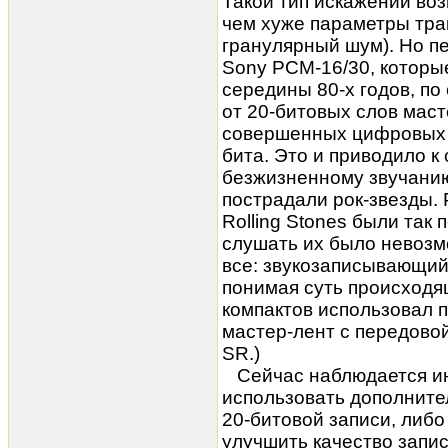
Такой тип искажений во
чем хуже параметры тра
гранулярный шум). Но п
Sony РСМ-16/30, которы
середины 80-х годов, по
от 20-битовых слов маст
совершенных цифровых 
бита. Это и приводило к
безжизненному звучанию
пострадали рок-звезды. Pi
Rolling Stones были так 
слушать их было невозмо
все: звукозаписывающи
понимая суть происходящ
компактов использовал 
мастер-лент с передово
SR.)
Сейчас наблюдается ин
использовать дополните
20-битовой записи, либ
улучшить качество записи