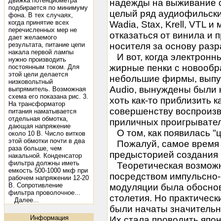
движка потенциометра
надежды на выживание 
подбирается по минимуму
целый ряд аудиофильских
фона. В тех случаях,
когда принятие всех
Wadia, Stax, Krell, VTL и
перечисленных мер не
отказаться от винила и 
дает желаемого
результата, питание цепи
носителя за основу разр
накала первой лампы
И вот, когда электронн
нужно производить
жирные пенки с новообр
постоянным током. Для
этой цели делается
небольшие фирмы, выпу
низковольтный
Audio, вынуждены были 
выпрямитель. Возможная
схема его показана рис. 3.
хоть как-то приблизить к
На трансформатор
совершенству воспроизв
питания наматывается
отдельная обмотка,
приличных проигрывателя
дающая напряжение
О том, как появилась "
около 10 В. Число витков
этой обмотки почти в два
Пожалуй, самое время о
раза больше, чем
предысторией создания 
накальной. Конденсатор
фильтра должны иметь
Теоретическая возможн
емкость 500-1000 мкф при
посредством импульсно-
рабочем напряжении 12-20
В. Сопротивление
модуляции была обосно
фильтра проволочное...
столетия. Но практическ
Далее...
были начаты значительн
Информация
Их стала проводить япо