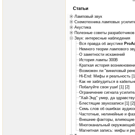
Статьи
Ламповый звук
Схемотехника ламповых усилит
Акустика
Полезные советы разработчиков
Звук: интересные наблюдения
Вся правда об акустике
ProA
Немного теории лампового зв
О заметности искажений
История лампы 300B
Краткая история возникновени
Возможен ли "виниловый рене
Hi-End: Мифы и реальность [1
Как не заблудиться в кабель
Побалуйте свои уши! [1]
[2]
Ограничение сигнала усилите
"Хай-Энд" умер, да здравствуе
Блестящие звукозаписи [1]
[2]
Семь слов об ошибках аудио
Частотные, нелинейные и фа
Внешние факторы, влияющие 
Многоканальный окружающий 
Магнитная запись: мифы и ре