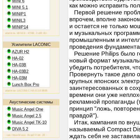
MINI 6
как можно исправить по
MINI 5.1
Первой решение проблем
MINIP1
впрочем, вполне законо
MINIL3
и остается не только м
MINIP14
и музыкальных программ
итель MINI 6: KT88, 2х60 Вт
Ламповый усилитель MINIP1: 6AQ5, 2х10 Вт
Ламповый усилитель MINIL3:
промышленным и интелл
Усилители LACONIC
проведения фундаментал
AZUR H2
Решение Philips было г
HA-02
новый формат музыкальн
HA-03B
убедить потребителя, чт
HA-03B2
Провернуть такое дело 
HA-03M
крупных японских элект
Lunch Box Pro
заинтересованных в сох
ители LACONIC HA-02,03B/B2/M: 6N6P, 2х1,2 Вт на 300 Ом
времени они уже неплох
рекламной пропаганды (
Акустические системы
принцип "ложь, повторен
Music Angel One
правдой").
Music Angel 2.5
Итак, кампания по внуш
Music Angel TK-10
называемый Compact Disc
DIVA 5.2
ждать себя не заставил
истема Music Angel One: 20 - 100 Вт, 38 Гц - 30 кГц, 86 Дб/Вт/м
Акустическая система Music Angel 2.5: 2