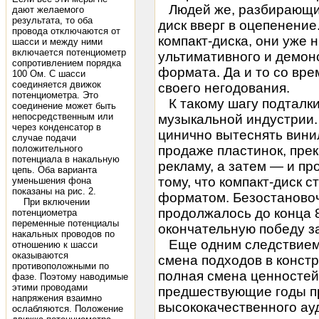
Людей же, разбирающихся
дают желаемого
результата, то оба
диск вверг в оцепенени
провода отключаются от
компакт-диска, они уже 
шасси и между ними
включается потенциометр
ультимативного и демон
сопротивлением порядка
формата. Да и то со вр
100 Ом. С шасси
соединяется движок
своего негодования.
потенциометра. Это
К такому шагу подталки
соединение может быть
непосредственным или
музыкальной индустрии.
через конденсатор в
цинично вытеснять винил
случае подачи
положительного
продаже пластинок, пре
потенциала в накальную
рекламу, а затем — и пр
цепь. Оба варианта
тому, что компакт-диск
уменьшения фона
показаны на рис. 2.
форматом. Безостаново
При включении
продолжалось до конца 8
потенциометра
переменные потенциалы
окончательную победу з
накальных проводов по
Еще одним следствием 
отношению к шасси
оказываются
смена подходов в конст
противоположными по
полная смена ценностей
фазе. Поэтому наводимые
этими проводами
предшествующие годы п
напряжения взаимно
высококачественного ау
ослабляются. Положение