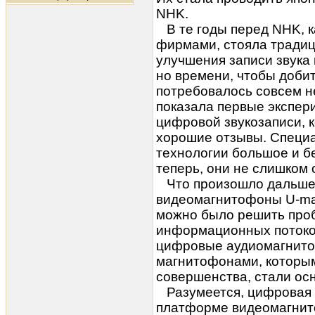
NHK.
В те годы перед NHK, к
фирмами, стояла традиц
улучшения записи звука 
но времени, чтобы доби
потребовалось совсем н
показала первые экспер
цифровой звукозаписи, 
хорошие отзывы. Специа
технологии большое и бе
теперь, они не слишком 
Что произошло дальше?
видеомагнитофоны U-ma
можно было решить про
информационных потоков
цифровые аудиомагнито
магнитофонами, которы
совершенства, стали ос
Разумеется, цифровая а
платформе видеомагнито