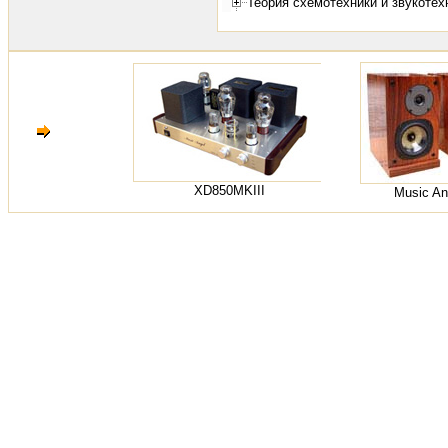
Теория схемотехники и звукотех
XD850MKIII
Music An