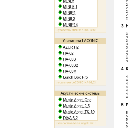
MINI 6
2
2
MINI 5.1
2
2
MINIP1
2
MINIL3
2
MINIP14
3. 
Ламповый усилитель MINI 6: KT88, 2х60 Вт
Ламповый усилитель MINIP1
3
3
Усилители LACONIC
3
3
AZUR H2
3
3
HA-02
3
3
HA-03B
3
HA-03B2
4. 
HA-03M
4
Lunch Box Pro
4
Ламповые усилители LACONIC HA-02,03B/B2/M: 6N6P, 2х1,2 Вт на 300
4
4
4
Акустические системы
4
4
Music Angel One
5.
Music Angel 2.5
Music Angel TK-10
5
5
DIVA 5.2
5
5
Акустическая система Music Angel One: 20 - 100 Вт, 38 Гц - 30 кГц, 86 Д
5