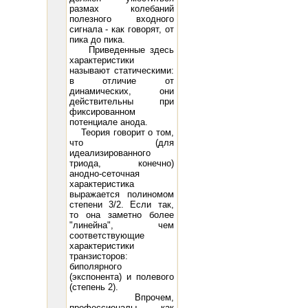
размах колебаний
полезного входного
сигнала - как говорят, от
пика до пика.
Приведенные здесь
характеристики
называют статическими:
в отличие от
динамических, они
действительны при
фиксированном
потенциале анода.
Теория говорит о том,
что (для
идеализированного
триода, конечно)
анодно-сеточная
характеристика
выражается полиномом
степени 3/2. Если так,
то она заметно более
"линейна", чем
соответствующие
характеристики
транзисторов:
биполярного
(экспонента) и полевого
(степень 2).
Впрочем,
профессионалы, как