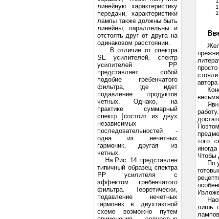
1
линейную характеристику
1
передачи, характеристики
1
лампы также должны быть
линейны, параллельны и
Вв
отстоять друг от друга на
одинаковом расстоянии.
Жел
В отличие от спектра
прежни
SE усилителей, спектр
литера
усилителей РР
просто
представляет собой
стояли
подобие гребенчатого
автора 
фильтра, где идет
Кон
подавление продуктов
весьма
четных. Однако, на
Явн
практике суммарный
работу
спектр ]состоит из двух
достат
независимых
Поэтом
последовательностей -
предме
одна из нечетных
того: 
гармоник, другая из
иногда
четных.
Чтобы 
На Рис. 14 представлен
По 
типичный образец спектра
готовы
РР усилителя с
рецепт
эффектом гребенчатого
особен
фильтра. Теоретически,
Изложе
подавление нечетных
Нао
гармоник в двухтактной
лишь с
схеме возможно путем
лампов
применения полностью