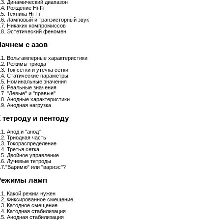
.3. Динамический диапазон
.4. Рождение Hi-Fi
.5. Техника Hi-Fi
.6. Ламповый и транзисторный звук
.7. Никаких компромиссов
.8. Эстетический феномен
Начнем с азов
: 6AQ5, 2х10 Вт
Ламповый усилитель MINIL3: EL34, 2х35 Вт
Ламповый усилитель MINIP14: 6P14, 2х10
.1. Вольтамперные характеристики
.2. Режимы триода
.3. Ток сетки и утечка сетки
.4. Статические параметры
.5. Номинальные значения
.6. Реальные значения
.7. "Левые" и "правые"
.8. Анодные характеристики
.9. Анодная нагрузка
К тетроду и пентоду
.1. Анод и "анод"
.2. Триодная часть
 Ом
.3. Токораспределение
.4. Третья сетка
.5. Двойное управление
.6. Лучевые тетроды
.7."Варимю" или "вариэс"?
 Режимы ламп
.1. Какой режим нужен
.2. Фиксированное смещение
.3. Катодное смещение
.4. Катодная стабилизация
б/Вт/м
Акустическая система Music Angel 2.5: 20 - 200 Вт, 20 Гц - 30 кГц, 86 Дб/Вт/м
Акустическая систем
.5. Анодная стабилизация