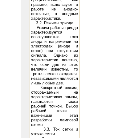
правило, используют в
работе не анодно-
сеточные, а анодные
характеристики.
3.2. Режимы триода
Режим работы триода
характеризуется
совокупностью тока
анода и напряжений на
электродах (аноде и
сетке) при отсутствии
сигнала. Однако из
характеристик понятно,
что если две из этих
величин известны, то
третья легко находится:
независимыми являются
лишь любые две.
Конкретный режим,
отображаемый на
характеристиках лампы,
называется также
рабочей точкой. Выбор
рабочей точки -
важнейший этап
разработки ламповой
схемы.
3.3. Ток сетки и
утечка сетки