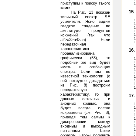
1
приступим к поиску такого
1
камня.
15
На Рис. 13 показан
типичный спектр SE
1
усилителя. Ясно видим
1
гладкое спадение по
1
амплитуде продуктов
1
искжений (так что
1
1
а2>а3>а4>аn). Если
1
передаточная
характеристика
16
проанализирована
графически (53), то
1
подобный же вид будет
1
1
иметь и огибающая
1
спектра. Если мы по
1
известной технологии (о
1
ней нетрудно догадаться
1
1
из Рис. 8) построим
1
передаточную
характеристику, то при
17.
данных сеточных и
анодных кривых, она
1
будет всегда слегка
1
1
искривлена (см. Рис. 8),
1
приводя тем самым к
1
диспропорции между
1
входным и выходным
1
1
сигналами. Таким
1
образом, чтобы получить