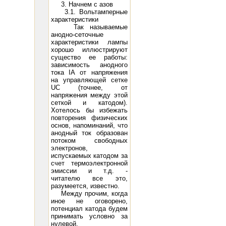
3. Начнем с азов
3.1. Вольтамперные
характеристики
Так называемые
анодно-сеточные
характеристики лампы
age -98 Peak A.F. Grid Voltage 93 D.C. Plate Current (ma.) 95 Power Output (watts) 15 21
300B: Filament V
хорошо иллюстрируют
существо ее работы:
зависимость анодного
тока IА от напряжения
на управляющей сетке
UC (точнее, от
напряжения между этой
сеткой и катодом).
Хотелось бы избежать
повторения физических
основ, напоминаний, что
анодный ток образован
потоком свободных
электронов,
испускаемых катодом за
счет термоэлектронной
эмиссии и т.д. -
читателю все это,
разумеется, известно.
Между прочим, когда
иное не оговорено,
потенциал катода будем
принимать условно за
нулевой.