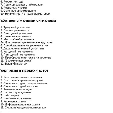
.6. Режим пентода
.7. Принудительная стабилизация
.8. Резисторы утечки
.9. Сеточное автосмещение
.10. Неприятности с трансформатором
 Работаем с малыми сигналами
800 V Plate Current (max) 230 mA Plate Dissipation (max) 40 W
845: D.C. Plate Voltage 1250 D.C. Grid Volt
.1. Триодный усилитель
.2. Ближе к реальности
.3. Пентодный усилитель
.4. Немного арифметики
.5. Масштабный усилитель
.5а. Дополнение: динамическая крутизна
.6. Преобразование напряжения в ток
.7. Дифференциальный усилитель
.8. Катодный повторитель
.9. Пентодный повторитель
.10. Преобразование тока в напряжение
.11. "Заземленная сетка"
.12. Высший пилотаж
 Сюрпризы высоких частот
.1. Реактивные элементы лампы
.2. Постоянная времени нагрузки
.3. Сюрприз входного сопротивления
.4. Сюрприз входной емкости
.5. Резонансные каскады
.6. Не пентодом единым
.7. Нейтродины
.8. Неполное включение
.9. Каскодная схема
.10. Дифференциальная схема
.11. Сюрприз катодного повторителя