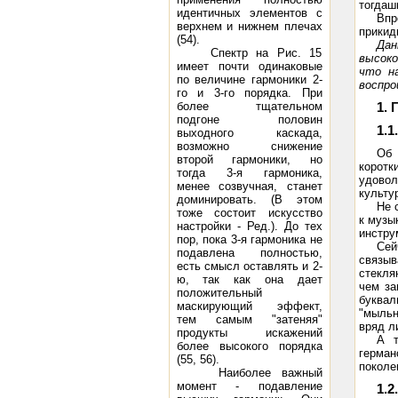
тогдаш
идентичных элементов с
Впр
верхнем и нижнем плечах
прикид
(54).
Дан
Спектр на Рис. 15
высоко
имеет почти одинаковые
что н
по величине гармоники 2-
воспро
го и 3-го порядка. При
более тщательном
1.
подгоне половин
1.1
выходного каскада,
возможно снижение
Об 
второй гармоники, но
коротк
тогда 3-я гармоника,
удово
менее созвучная, станет
культу
доминировать. (В этом
Не 
тоже состоит искусство
к музы
настройки - Ред.). До тех
инстру
пор, пока 3-я гармоника не
Сей
подавлена полностью,
связыв
есть смысл оставлять и 2-
стекля
ю, так как она дает
чем за
положительный
буквал
маскирующий эффект,
"мыльн
тем самым "затеняя"
вряд л
продукты искажений
А т
более высокого порядка
герма
(55, 56).
поколе
Наиболее важный
момент - подавление
1.2