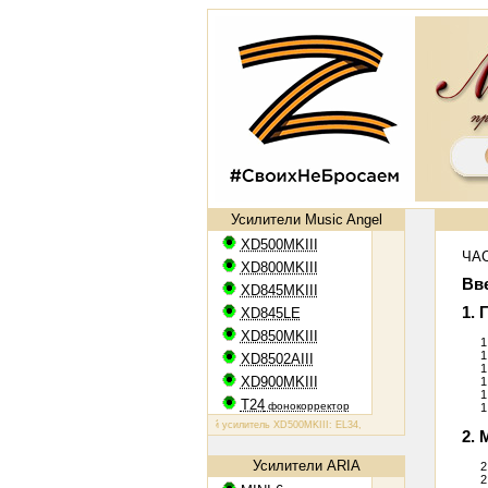
Усилители Music Angel
XD500MKIII
ЧАС
XD800MKIII
Вв
XD845MKIII
1.
XD845LE
XD850MKIII
1
1
XD8502AIII
1
XD900MKIII
1
1
T24
фонокорректор
1
Ламповый усилитель XD500MKIII: EL34, 2х50 Вт
Ламповый усилитель XD
2. 
Усилители ARIA
2
2