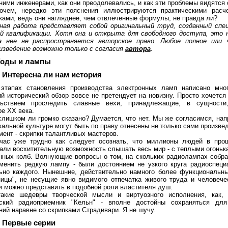
ними инженерами, как они преодолевались, и как эти проблемы видятся 
очем, нередко эти пояснения иллюстрируются практическими расч
ками, ведь они нагляднее, чем отвлеченные формулы, не правда ли?
ная работа представляет собой оригинальный труд, созданный спе
й квалификации. Хотя она и открыта для свободного доступа, это 
а нее не распространяется авторское право. Любое полное или 
изведение возможно только с согласия
автора
.
 Годы и лампы
. Интересна ли нам история
этапах становления производства электронных ламп написано мног
ий исторический обзор вовсе не претендует на новизну. Просто хочется
льствием проследить славные вехи, принадлежащие, в сущности
ре ХХ века.
слишком ли громко сказано? Думается, что нет. Мы же согласимся, нап
кальной культуре могут быть по праву отнесены не только сами произвед
мент - скрипки талантливых мастеров.
час уже трудно как следует осознать, что миллионы людей в про
али восхитительную возможность слышать весь мир - с теплыми огоньк
нных колб. Волнующие вопросы о том, на скольких радиолампах собра
менить редкую лампу - были достоянием не узкого круга радиоспеци
ьно каждого. Нынешние, действительно намного более функциональн
ицы", не несущие явно видимого отпечатка живого труда и человече
и можно представить в подобной роли властителя душ.
акие шедевры творческой мысли и виртуозного исполнения, как, 
нский радиоприемник "Кельн" - вполне достойны сохраняться дл
ний наравне со скрипками Страдивари. Я не шучу.
. Первые серии