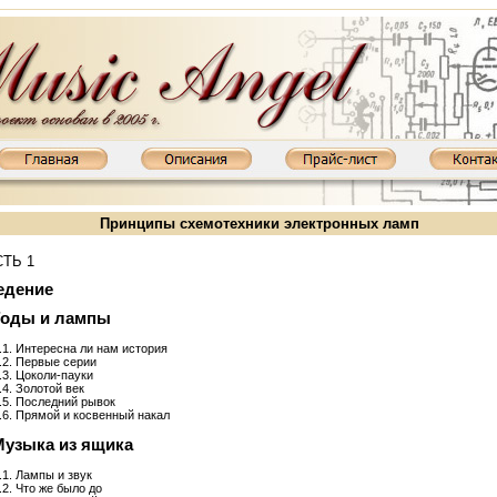
Принципы схемотехники электронных ламп
ТЬ 1
едение
 Годы и лампы
.1. Интересна ли нам история
.2. Первые серии
.3. Цоколи-пауки
.4. Золотой век
.5. Последний рывок
.6. Прямой и косвенный накал
800MKIII: KT88, 2х65 Вт
Ламповый усилитель XD845MKIII: 845, 2х20 Вт
Ламповый усилитель XD850MKI
Музыка из ящика
.1. Лампы и звук
.2. Что же было до