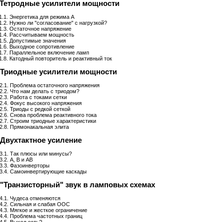
. Тетродные усилители мощности
1.1. Энергетика для режима А
1.2. Нужно ли "согласование" с нагрузкой?
1.3. Остаточное напряжение
1.4. Рассчитываем мощность
1.5. Допустимые значения
1.6. Выходное сопротивление
1.7. Параллельное включение ламп
1.8. Катодный повторитель и реактивный ток
. Триодные усилители мощности
2.1. Проблема остаточного напряжения
2.2. Что нам делать с триодом?
2.3. Работа с токами сетки
2.4. Фокус высокого напряжения
2.5. Триоды с редкой сеткой
2.6. Снова проблема реактивного тока
2.7. Строим триодные характеристики
2.8. Прямонакальная элита
 Двухтактное усиление
3.1. Так плюсы или минусы?
3.2. А, В и АВ
3.3. Фазоинверторы
3.4. Самоинвертирующие каскады
 "Транзисторный" звук в ламповых схемах
4.1. Чудеса отменяются
4.2. Сильная и слабая ООС
4.3. Мягкое и жесткое ограничение
4.4. Проблема частотных границ