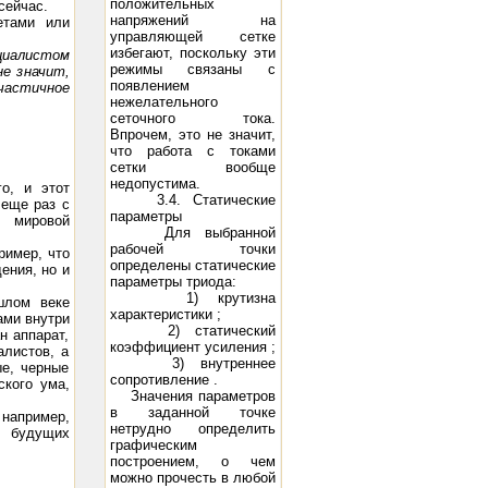
положительных
сейчас.
напряжений на
етами или
управляющей сетке
избегают, поскольку эти
циалистом
режимы связаны с
не значит,
появлением
частичное
нежелательного
сеточного тока.
Впрочем, это не значит,
что работа с токами
сетки вообще
недопустима.
о, и этот
3.4. Статические
 еще раз с
параметры
, мировой
Для выбранной
рабочей точки
ример, что
определены статические
ения, но и
параметры триода:
1) крутизна
шлом веке
характеристики ;
ами внутри
2) статический
н аппарат,
коэффициент усиления ;
алистов, а
3) внутреннее
ые, черные
сопротивление .
ского ума,
Значения параметров
в заданной точке
например,
нетрудно определить
я будущих
графическим
построением, о чем
можно прочесть в любой