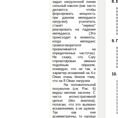
8. 
задал нагрузочной линии
сильный наклон (как часто
8
делается, чтобы
8
форсировать мощность
8
при данном импедансе
8
нагрузки), усилитель
8
8
станет "нервно"
8
реагировать на падения
8
импеданса. (Это
8
происходит в моменты,
9.
когда импеданс
громкоговорителя
9
проваливается на
9
определенных частотах).
9
Не скажу, что Саrу
9
спроектирован именно
9
9
подобным образом,
9
очевидно, что не так, и
характер искажений на 4-х
10
Омах очень близок тому,
что на 8 Омах нагрузки.
1
На положительной
1
1
полуволне (см. Рис. 6)
1
видны мелкие засечки. С
1
чисто иллюстративной
1
целью (без анализа),
1
1
полагаю, что это вызвано
1
искажениями, а не шумом.
1
Так как они
1
асимметричны, то налицо