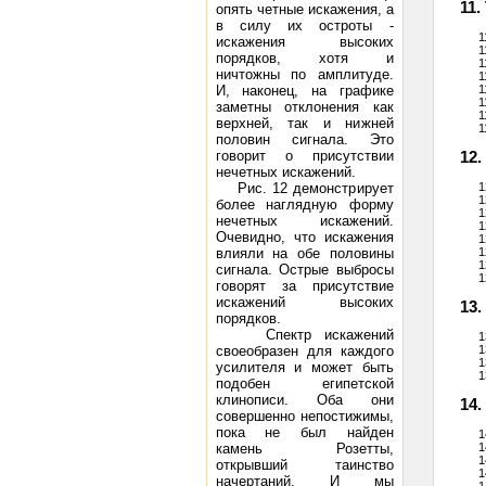
11
опять четные искажения, а
в силу их остроты -
1
искажения высоких
1
порядков, хотя и
1
ничтожны по амплитуде.
1
И, наконец, на графике
1
1
заметны отклонения как
1
верхней, так и нижней
1
половин сигнала. Это
говорит о присутствии
12
нечетных искажений.
Рис. 12 демонстрирует
1
1
более наглядную форму
1
нечетных искажений.
1
Очевидно, что искажения
1
влияли на обе половины
1
1
сигнала. Острые выбросы
1
говорят за присутствие
искажений высоких
13.
порядков.
Спектр искажений
1
своеобразен для каждого
1
1
усилителя и может быть
1
подобен египетской
клинописи. Оба они
14.
совершенно непостижимы,
пока не был найден
1
камень Розетты,
1
1
открывший таинство
1
начертаний. И мы