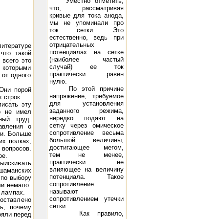
Уместно отметить,
что, рассматривая
кривые для тока анода,
мы не упоминали про
ток сетки. Это
естественно, ведь при
отрицательных
литературе
потенциалах на сетке
что такой
(наиболее частый
 всего это
случай) ее ток
 которыми
практически равен
 от одного
нулю.
По этой причине
 Они порой
напряжение, требуемое
 строк.
для установления
писать эту
заданного режима,
р не имел
нередко подают на
ный труд.
сетку через омическое
авления о
сопротивление весьма
ки. Больше
большой величины,
их полках,
достигающее мегом,
 вопросов.
тем не менее,
ое.
практически не
выискивать
влияющее на величину
шаманских
потенциала. Такое
 по выбору
сопротивление
ли немало.
называют
 лампах.
сопротивлением утечки
 оставлено
сетки.
ь, почему
Как правило,
ояли перед