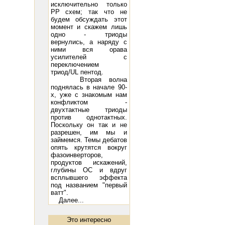
исключительно только
РР схем; так что не
будем обсуждать этот
момент и скажем лишь
одно - триоды
вернулись, а наряду с
ними вся орава
 Вт
усилителей с
переключением
триод/UL пентод.
Вторая волна
поднялась в начале 90-
х, уже с знакомым нам
конфликтом -
двухтактные триоды
против однотактных.
Поскольку он так и не
разрешен, им мы и
займемся. Темы дебатов
опять крутятся вокруг
фазоинверторов,
продуктов искажений,
глубины ОС и вдруг
всплывшего эффекта
под названием "первый
ватт".
Далее...
а Music Angel TK-10: 10 - 250 Вт, 45 Гц - 22 кГц, 8 Ом, 97 дБ/Вт/м
Акустическая система DIVA 5.2: 10 - 
Это интересно