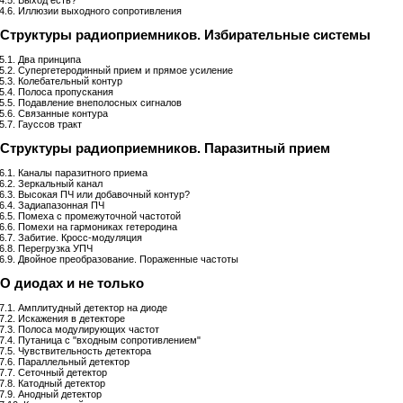
4.5. Выход есть?
4.6. Иллюзии выходного сопротивления
. Структуры радиоприемников. Избирательные системы
5.1. Два принципа
5.2. Супергетеродинный прием и прямое усиление
5.3. Колебательный контур
5.4. Полоса пропускания
5.5. Подавление внеполосных сигналов
5.6. Связанные контура
5.7. Гауссов тракт
. Структуры радиоприемников. Паразитный прием
6.1. Каналы паразитного приема
6.2. Зеркальный канал
6.3. Высокая ПЧ или добавочный контур?
6.4. Задиапазонная ПЧ
6.5. Помеха с промежуточной частотой
6.6. Помехи на гармониках гетеродина
6.7. Забитие. Кросс-модуляция
6.8. Перегрузка УПЧ
6.9. Двойное преобразование. Пораженные частоты
 О диодах и не только
7.1. Амплитудный детектор на диоде
7.2. Искажения в детекторе
7.3. Полоса модулирующих частот
7.4. Путаница с "входным сопротивлением"
7.5. Чувствительность детектора
7.6. Параллельный детектор
7.7. Сеточный детектор
7.8. Катодный детектор
7.9. Анодный детектор