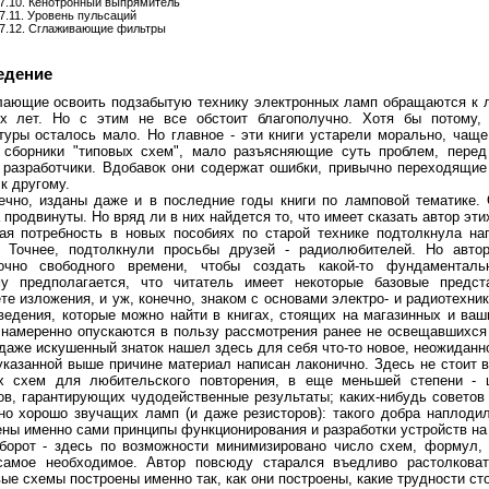
7.10. Кенотронный выпрямитель
7.11. Уровень пульсаций
7.12. Сглаживающие фильтры
едение
ающие освоить подзабытую технику электронных ламп обращаются к 
х лет. Но с этим не все обстоит благополучно. Хотя бы потому, 
туры осталось мало. Но главное - эти книги устарели морально, чаще
 сборники "типовых схем", мало разъясняющие суть проблем, перед
 разработчики. Вдобавок они содержат ошибки, привычно переходящие
к другому.
ечно, изданы даже и в последние годы книги по ламповой тематике.
 продвинуты. Но вряд ли в них найдется то, что имеет сказать автор этих
ая потребность в новых пособиях по старой технике подтолкнула на
. Точнее, подтолкнули просьбы друзей - радиолюбителей. Но авто
очно свободного времени, чтобы создать какой-то фундаменталь
у предполагается, что читатель имеет некоторые базовые предст
те изложения, и уж, конечно, знаком с основами электро- и радиотехни
сведения, которые можно найти в книгах, стоящих на магазинных и ваш
 намеренно опускаются в пользу рассмотрения ранее не освещавшихся
даже искушенный знаток нашел здесь для себя что-то новое, неожиданн
указанной выше причине материал написан лаконично. Здесь не стоит 
х схем для любительского повторения, в еще меньшей степени - 
ов, гарантирующих чудодейственные результаты; каких-нибудь советов
но хорошо звучащих ламп (и даже резисторов): такого добра наплоди
ны именно сами принципы функционирования и разработки устройств на
борот - здесь по возможности минимизировано число схем, формул,
амое необходимое. Автор повсюду старался въедливо растолковат
ые схемы построены именно так, как они построены, какие трудности ст