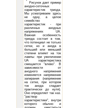
Рисунок дает пример
анодно-сеточных
характеристик триода.
Мы усматриваем здесь
не одну, а целое
семейство
характеристик - при
различных анодных
напряжениях UA.
Важная особенность
триода состоит в том,
что потенциал не только
сетки, но и анода в
большей или меньшей
степени влияет на ток
лампы: при увеличении
UA характеристика
смещается "влево". В
зависимости от
анодного напряжения
изменяется напряжение
запирания (напряжение
на сетке, при котором
ток анода спадает
практически до нуля).
Оно определяет так наз.
"раствор
характеристики", внутри
которого обычно и
должен уместиться