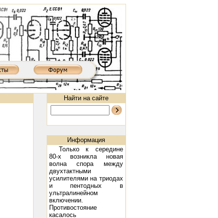
Найти на сайте
Информация
Только к середине
80-х возникла новая
волна спора между
двухтактными
усилителями на триодах
и пентодных в
II: 300B, 2х9 Вт
Ламповый усилитель XD8502AIII: 300B, 2х9 Вт
Предварительный ламповый усилител
ультралинейном
включении.
Противостояние
касалось