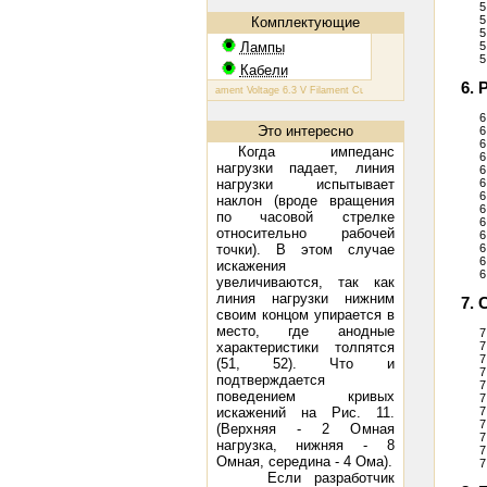
5
5
Комплектующие
5
Лампы
5
5
Кабели
6.
КТ 88: Filament Voltage 6.3 V Filament Current 1.6 A Plate Voltage (max) 
6
Это интересно
6
6
Когда импеданс
6
нагрузки падает, линия
6
нагрузки испытывает
6
6
наклон (вроде вращения
6
по часовой стрелке
6
относительно рабочей
6
точки). В этом случае
6
6
искажения
6
увеличиваются, так как
линия нагрузки нижним
7.
своим концом упирается в
место, где анодные
7
характеристики толпятся
7
7
(51, 52). Что и
7
подтверждается
7
поведением кривых
7
искажений на Рис. 11.
7
7
(Верхняя - 2 Омная
7
нагрузка, нижняя - 8
7
Омная, середина - 4 Ома).
7
Если разработчик