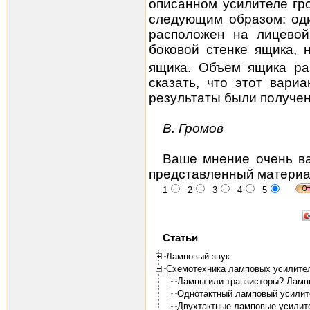
описанном усилителе гр
следующим образом: оди
расположен на лицевой
боковой стенке ящика, 
ящика. Объем ящика ра
сказать, что этот вари
результаты были получе
В. Громов
Ваше мнение очень ва
представленный материа
1
2
3
4
5
Статьи
Ламповый звук
Схемотехника ламповых усилите
Лампы или транзисторы? Ламп
Однотактный ламповый усили
Двухтактные ламповые усилит