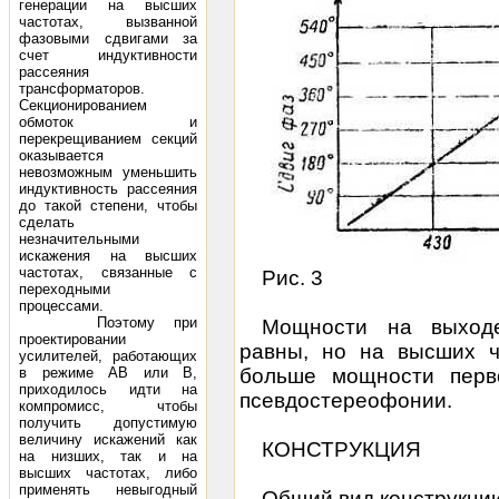
генерации на высших
частотах, вызванной
фазовыми сдвигами за
счет индуктивности
рассеяния
трансформаторов.
Секционированием
обмоток и
перекрещиванием секций
оказывается
невозможным уменьшить
индуктивность рассеяния
до такой степени, чтобы
сделать
незначительными
искажения на высших
частотах, связанные с
Рис. 3
переходными
процессами.
Поэтому при
Мощности на выходе
проектировании
равны, но на высших ч
усилителей, работающих
в режиме АВ или В,
больше мощности перво
приходилось идти на
псевдостереофонии.
компромисс, чтобы
получить допустимую
величину искажений как
КОНСТРУКЦИЯ
на низших, так и на
высших частотах, либо
применять невыгодный
Общий вид конструкции