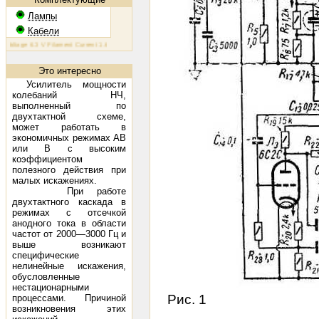
Лампы
Кабели
tage 6.3 V Filament Current 1.6 A Plate Voltage (max) 800 V Plate Current (max) 230 mA Plate Dissipation 
Это интересно
Усилитель мощности
колебаний НЧ,
выполненный по
двухтактной схеме,
может работать в
экономичных режимах АВ
или В с высоким
коэффициентом
полезного действия при
малых искажениях.
При работе
двухтактного каскада в
режимах с отсечкой
анодного тока в области
частот от 2000—3000 Гц и
выше возникают
специфические
нелинейные искажения,
обусловленные
нестационарными
Рис. 1
процессами. Причиной
возникновения этих