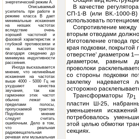
энергетический режим А.
В качестве регулятор
Описываемый
усилитель при работе в
СП-1-В (или ВК.-1000-В
режиме класса В дает
использовать потенциоме
минимальные искажения
на низших частотах
Сопротивление между 
вследствие очень
вторым отводами должно
хорошей частотной и
фазовой характеристик и
Изготовление отвода пр
глубокой противосвязи и
края подковки, покрытой
на высших частотах
благодаря сведению до
отверстие' диаметром 1
минимума индуктивности
диаметром, равным д
рассеяния.
Иногда высказывается
проволоки расклепываетс
мнение, что нелинейные
со стороны подковки по
искажения на частотах
заклепку надевается 
выше 4000 - 5000 Гц не
ухудшают качества
осторожно расклепывает
звучания, так как
Трансформаторы
Тр
гармоники этих частот
1
обычно лежат за
пластин Ш-25, набран
пределами полосы,
пропускаемой трактом.
уменьшения искажени
Подобное мнение
потребовалось уменьши
следует считать
этой целью обмотки тра
ошибочным. Дело в том,
что реальная
секциях.
радиовещательная
речевая или музыкальная