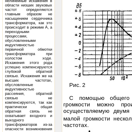
нелинейные искажения в
области низших звуковых
частот определяются
главным образом не
насыщением сердечника
трансформатора, как это
происходит в режиме А, а
переходными
процессами,
обусловленными
индуктивностью
первичной обмотки
трансформатора при
холостом ходе.
Искажения этого рода
успешно компенсируются
глубокой обратной
связью. Искажения же на
высших частотах,
Рис. 2
обусловленные
индуктивностью
рассеяния, обратной
С помощью общего 
связью не
компенсируются, так как
громкости можно прои
практически общая
осуществляемую двумя
обратная связь не
охватывает входного и
малой громкости неско
выходного
частотах.
трансформаторов из-за
опасности возникновения