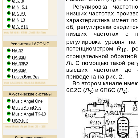
1
MINI 6
Регулировка частот
MINI 5.1
низших частотах произво
MINIP1
характеристика имеет по
MINIL3
дБ,
регулировка сводитс
MINIP14
низших частотах с 
 MINI 6: KT88, 2х60 Вт
Ламповый усилитель MINIP1: 6AQ5, 2х10 Вт
Ламповый усилитель MINIL3: EL3
регулировка уровня на
Усилители LACONIC
потенциометром
R
,
р
18
HA-02
отрицательной обратной 
HA-03B
Л\.
С помощью такой рег
HA-03B2
высших частотах д
HA-03M
приведена на рис. 2.
Lunch Box Pro
Во втором канале имею
и LACONIC HA-02,03B/B2/M: 6N6P, 2х1,2 Вт на 300 Ом
6С2С (
Л
)
и 6П6С (
Л
)
.
3
4
Акустические системы
Music Angel One
Music Angel 2.5
Music Angel TK-10
DIVA 5.2
а Music Angel One: 20 - 100 Вт, 38 Гц - 30 кГц, 86 Дб/Вт/м
Акустическая система Music Angel 2.5: 20 - 2
Комплектующие