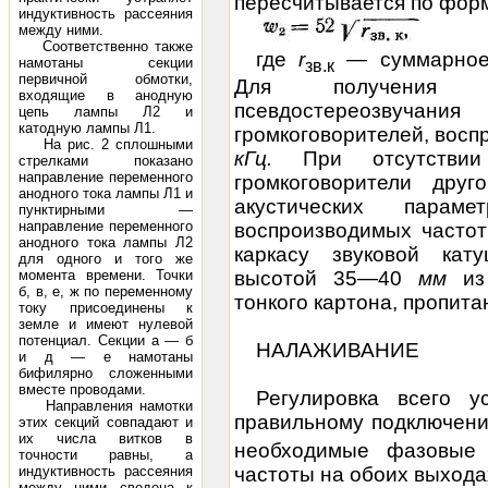
пересчитывается по фор
индуктивность рассеяния
между ними.
Соответственно также
где
r
— суммарное 
намотаны секции
зв.к
первичной обмотки,
Для получения 
входящие в анодную
псевдостереозвуча
цепь лампы Л2 и
катодную лампы Л1.
громкоговорителей, восп
На рис. 2 сплошными
кГц.
При отсутстви
стрелками показано
направление переменного
громкоговорители дру
анодного тока лампы Л1 и
акустических пара
пунктирными —
направление переменного
воспроизводимых частот
анодного тока лампы Л2
каркасу звуковой кат
для одного и того же
момента времени. Точки
высотой 35—40
мм
из
б, в, е, ж по переменному
тонкого картона, пропита
току присоединены к
земле и имеют нулевой
потенциал. Секции a — б
НАЛАЖИВАНИЕ
и д — е намотаны
бифилярно сложенными
вместе проводами.
Регулировка всего у
Направления намотки
правильному подключен
этих секций совпадают и
их числа витков в
необходимые фазовые
точности равны, а
индуктивность рассеяния
частоты на обоих выхода
между ними сведена к