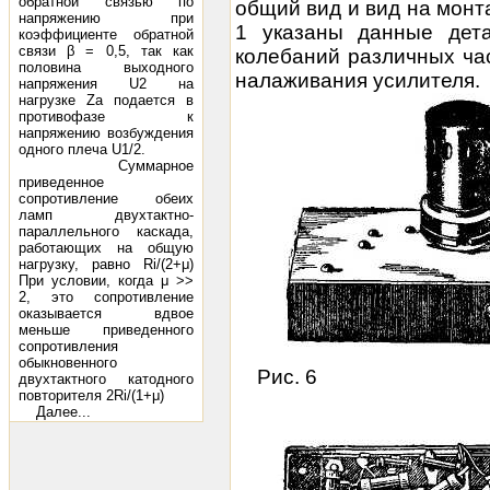
обратной связью по
общий вид и вид на монта
напряжению при
1 указаны данные дета
коэффициенте обратной
связи β = 0,5, так как
колебаний различных ча
половина выходного
налаживания усилителя.
напряжения U2 на
нагрузке Zа подается в
противофазе к
напряжению возбуждения
одного плеча U1/2.
Суммарное
приведенное
сопротивление обеих
ламп двухтактно-
параллельного каскада,
работающих на общую
нагрузку, равно Ri/(2+μ)
При условии, когда μ >>
2, это сопротивление
оказывается вдвое
меньше приведенного
сопротивления
обыкновенного
Рис. 6
двухтактного катодного
повторителя 2Ri/(1+μ)
Далее...