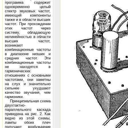
программа содержит
одновременно целый
спектр звуковых частот,
имеющий компоненты
также и в области высших
частот. При прохождении
этих частот через
систему, обладающую
нелинейностью в области
высших частот,
возникают
комбинационные частоты
в диапазоне низших и
средних частот. Эти
комбинационные частоты
не находятся в
гармонических
отношениях с основными
частотами, они заметны
на слух и значительно
сильнее ухудшают
качество звучания, чем
гармоники.
Принципиальная схема
двухтактно-
параллельного каскада
приведена на рис. 2. Как
видно из этой схемы,
лампы обоих плеч
получают возбуждение