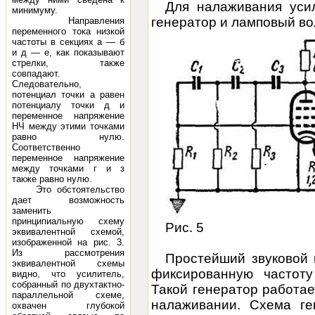
Для налаживания уси
минимуму.
генератор и ламповый во
Направления
переменного тока низкой
частоты в секциях a — б
и д — е, как показывают
стрелки, также
совпадают.
Следовательно,
потенциал точки а равен
потенциалу точки д и
переменное напряжение
НЧ между этими точками
равно нулю.
Соответственно
переменное напряжение
между точками г и з
также равно нулю.
Это обстоятельство
дает возможность
заменить
принципиальную схему
Рис. 5
эквивалентной схемой,
изображенной на рис. 3.
Из рассмотрения
Простейший звуковой 
эквивалентной схемы
фиксированную частоту
видно, что усилитель,
собранный по двухтактно-
Такой генератор работае
параллельной схеме,
налаживании. Схема ге
охвачен глубокой