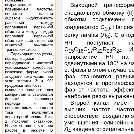
искажений,
Выходной трансфор
возрастающих с
повышением частоты,
специальную обмотку (II
является главным
образом индуктивность
обмотки подключены 
рассеяния между
конденсатор
С
.
Напряж
половинами первичной
10
обмотки и между каждой
сетку лампы (
Л
). С ано
половиной первичной
3
обмотки и всей вторичной
НЧ поступает на
обмоткой выходного
C
C
C
R
R
R
. И
трансформатора.
15
16
17
22
23
24
Переходные процессы,
напряжение НЧ на в
повторяющиеся
сдвинутыми на 180° на ч
периодически с частотой
усиливаемых колебаний,
е. фазы в этом случае с
искажают форму кривой
фаз становится равны
анодного тока ламп: при
угле отсечки Θ = 90°
находятся в противофаз
продолжительность
фаз от частоты эффект
импульса анодного тока
каждой лампы становится
наиболее резко выражен
больше половины
Второй канал имеет 
периода и на
осциллограмме анодного
высших частот частот
тока появляется
способствует созданию 
характерный провал. Рис.
1 поясняет сказанное.
уменьшения нелинейных
Известно также, что при
Л
введена отрицательна
работе в режиме В
4