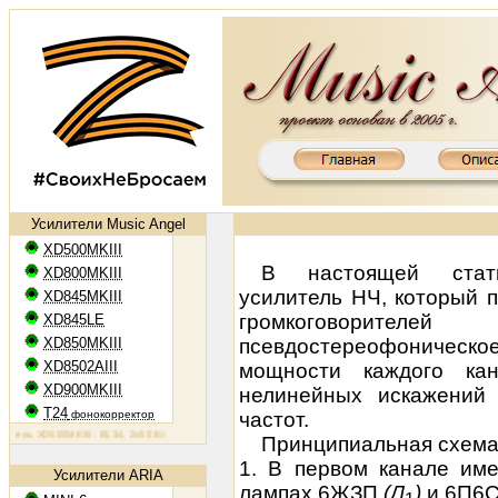
Усилители Music Angel
XD500MKIII
В настоящей стать
XD800MKIII
усилитель НЧ, который 
XD845MKIII
громкоговорите
XD845LE
XD850MKIII
псевдостереофоническо
XD8502AIII
мощности каждого к
XD900MKIII
нелинейных искажений
T24
фонокорректор
частот.
ь XD500MKIII: EL34, 2х50 Вт
Ламповый усилитель XD800MKIII: KT88, 2х65 Вт
Ламповый усилитель XD8
Принципиальная схема 
1. В первом канале им
Усилители ARIA
лампах 6ЖЗП
(Л
)
и 6П6С