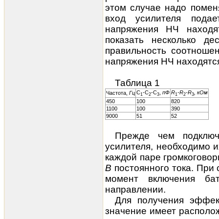
этом случае надо поме
вход усилителя пода
напряжения НЧ находя
показать несколько де
правильность соотноше
напряжения НЧ находятся
Таблица 1
С
-С
-С
,
пФ
R
-
R
-R
,
кОм
Частота,
Гц
1
2
3
1
2
3
450
100
820
1100
100
390
9000
51
52
Прежде чем подключ
усилителя, необходимо и
каждой паре громкоговор
В
постоянного тока. Пр
момент включения ба
направлении.
Для получения эффек
значение имеет располож