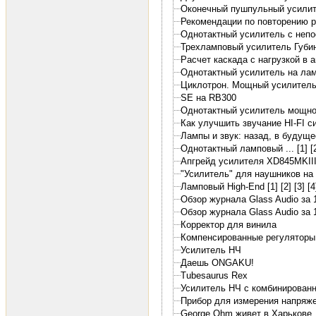
Оконечный пушпульный усилит
Рекомендации по повторению 
Однотактный усилитель с непос
Трехламповый усилитель Губи
Расчет каскада с нагрузкой в 
Однотактный усилитель на лам
Циклотрон. Мощный усилитель
SE на RB300
Однотактный усилитель мощнос
Как улучшить звучание HI-FI с
Лампы и звук: назад, в будущее
Однотактный ламповый ... [1]
[
Апгрейд усилителя XD845MKIII
"Усилитель" для наушников на
Ламповый High-End [1]
[2]
[3]
[4
Обзор журнала Glass Audio за 1
Обзор журнала Glass Audio за 
Корректор для винила
Компенсированные регуляторы
Усилитель НЧ
Даешь ONGAKU!
Tubesaurus Rex
Усилитель НЧ с комбинированн
Прибор для измерения напряже
George Ohm живет в Харькове