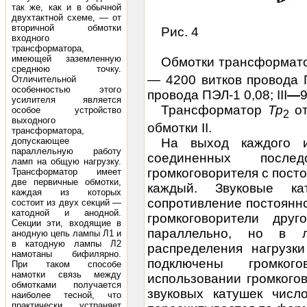
так же, как и в обычной
двухтактной схеме, — от
вторичной обмотки
Рис. 4
входного
трансформатора,
имеющей заземленную
Обмотки трансформа
среднюю точку.
— 4200 витков провода П
Отличительной
особенностью этого
провода ПЭЛ-1 0,08; III
—
9
усилителя является
Трансформатор
Тр
о
особое устройство
2
выходного
обмотки II.
трансформатора,
На выход каждого 
допускающее
параллельную работу
соединенных последо
ламп на общую нагрузку.
громкоговорителя с пос
Трансформатор имеет
две первичные обмотки,
каждый. Звуковые ка
каждая из которых
сопротивление постоянно
состоит из двух секций —
катодной и анодной.
громкоговорители дру
Секции эти, входящие в
параллельно, но в 
анодную цепь лампы Л1 и
в катодную лампы Л2
распределения нагрузк
намотаны бифилярно.
подключены громког
При таком способе
намотки связь между
использовании громкого
обмотками получается
звуковых катушек числ
наиболее тесной, что
практически устраняет