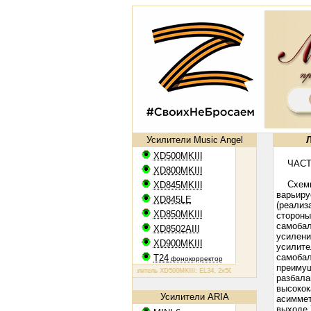
Усилители Music Angel
Л
XD500MKIII
ЧАСТ
XD800MKIII
Схемные
XD845MKIII
варьиру
XD845LE
(реализ
XD850MKIII
стороны
самобал
XD8502AIII
усилени
XD900MKIII
усилите
самобал
T24
фонокорректор
преимущ
Ламповый усилитель XD500MKIII: EL34, 2х50 Вт
Ламповый усилитель XD800
разбала
высокок
Усилители ARIA
асиммет
выходе 