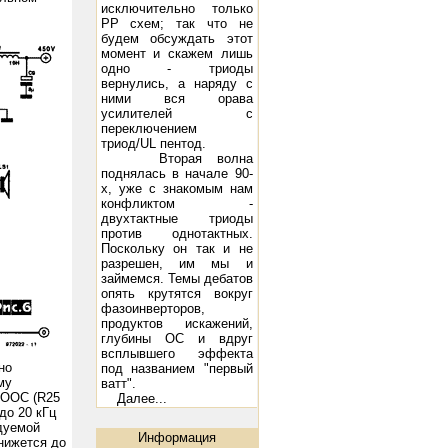
исключительно только
РР схем; так что не
будем обсуждать этот
момент и скажем лишь
одно - триоды
вернулись, а наряду с
ними вся орава
усилителей с
переключением
триод/UL пентод.
Вторая волна
поднялась в начале 90-
х, уже с знакомым нам
конфликтом -
двухтактные триоды
против однотактных.
Поскольку он так и не
разрешен, им мы и
займемся. Темы дебатов
опять крутятся вокруг
фазоинверторов,
продуктов искажений,
глубины ОС и вдруг
всплывшего эффекта
но
под названием "первый
му
ватт".
 ООС (R25
Далее...
до 20 кГц
дуемой
sic Angel TK-10: 10 - 250 Вт, 45 Гц - 22 кГц, 8 Ом, 97 дБ/Вт/м
Акустическая система DIVA 5.2: 10 - 150
Информация
нижется до