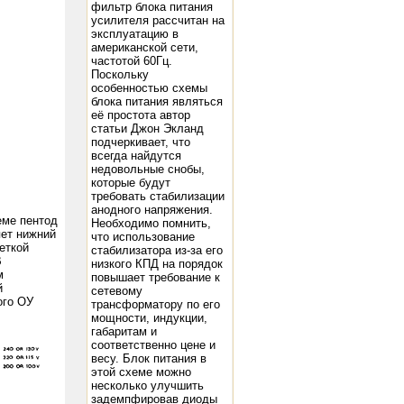
фильтр блока питания
усилителя рассчитан на
эксплуатацию в
американской сети,
частотой 60Гц.
Поскольку
особенностью схемы
блока питания являться
её простота автор
статьи Джон Экланд
подчеркивает, что
всегда найдутся
недовольные снобы,
которые будут
требовать стабилизации
анодного напряжения.
еме пентод
Необходимо помнить,
яет нижний
что использование
еткой
стабилизатора из-за его
В
низкого КПД на порядок
м
повышает требование к
й
сетевому
ого ОУ
трансформатору по его
мощности, индукции,
габаритам и
соответственно цене и
весу. Блок питания в
этой схеме можно
несколько улучшить
задемпфировав диоды