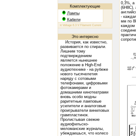
0,3%, а
Комплектующие
(6Н8С),
английс
Лампы
- кажда
Кабели
мм по 8
каждом 
КТ 88: Filament Voltage 6.3 V Filament Current 1.6 A Plate Voltage (max) 800
соедине
практич
Это интересно
сопроти
История, как известно,
развивается по спирали.
Лишним тому
подтверждением
является нынешнее
положение в High-End
аудиотехнике - на рубеже
нового тысячелетия
наряду с сотовыми
телефонами, цифровыми
фотокамерами и
домашними кинотеатрами
вновь особо модны
раритетные ламповые
усилители и аналоговые
проигрыватели виниловых
грампластинок.
Пролистывая свежие
аудиофильско-
меломанские журналы,
убеждаешься, что колесо