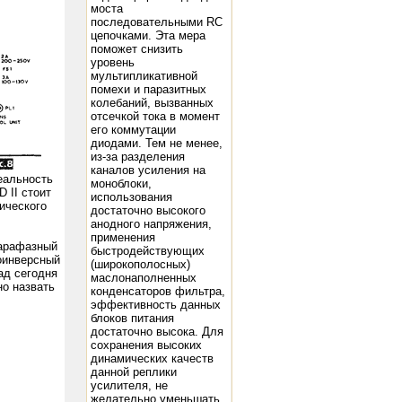
моста
последовательными RC
цепочками. Эта мера
поможет снизить
уровень
мультипликативной
помехи и паразитных
колебаний, вызванных
отсечкой тока в момент
его коммутации
диодами. Тем не менее,
из-за разделения
каналов усиления на
еальность
моноблоки,
 II стоит
использования
ического
достаточно высокого
анодного напряжения,
применения
афазный
быстродействующих
оинверсный
(широкополосных)
ад сегодня
маслонаполненных
о назвать
конденсаторов фильтра,
эффективность данных
блоков питания
достаточно высока. Для
сохранения высоких
динамических качеств
данной реплики
усилителя, не
желательно уменьшать