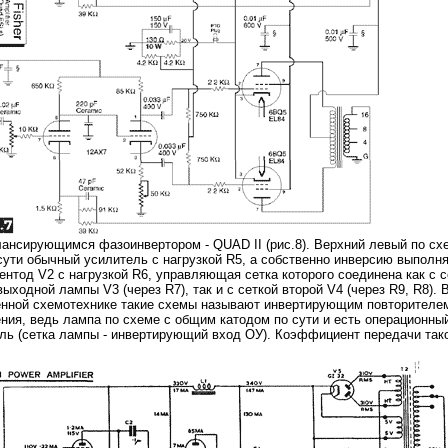
ансирующимся фазоинвертором - QUAD II (рис.8). Верхний левый по сх
 сути обычный усилитель с нагрузкой R5, а собственно инверсию выполн
ентод V2 с нагрузкой R6, управляющая сетка которого соединена как с с
выходной лампы V3 (через R7), так и с сеткой второй V4 (через R9, R8). 
нной схемотехнике такие схемы называют инвертирующим повторителе
ния, ведь лампа по схеме с общим катодом по сути и есть операционны
ль (сетка лампы - инвертирующий вход ОУ). Коэффициент передачи так