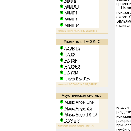
MINI 6
времени
MINI 5.1
На ри
показан
MINIP1
схема 
MINIL3
Вильямс
MINIP14
ставша
Ламповый усилитель MINI 6: KT88, 2х60 Вт
Ламповый усилитель MINIP1: 6
Усилители LACONIC
AZUR H2
HA-02
HA-03B
HA-03B2
HA-03M
Lunch Box Pro
Ламповые усилители LACONIC HA-02,03B/B2/M: 6N6P, 2х1,2 Вт на 300 Ом
Акустические системы
Music Angel One
классич
Music Angel 2.5
разделе
Music Angel TK-10
искажен
DIVA 5.2
разорва
при коэ
Акустическая система Music Angel One: 20 - 100 Вт, 38 Гц - 30 кГц, 86 Дб/Вт
глубине