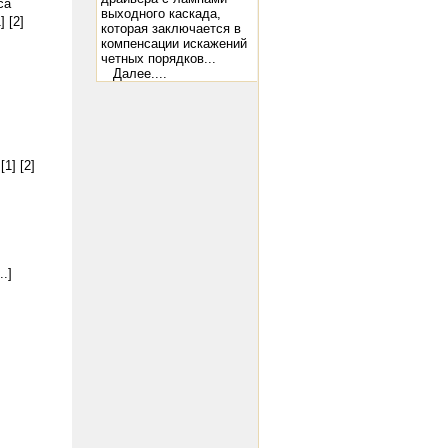
са
выходного каскада,
]
[2]
которая заключается в
компенсации искажений
четных порядков...
Далее....
[1]
[2]
.
.
]