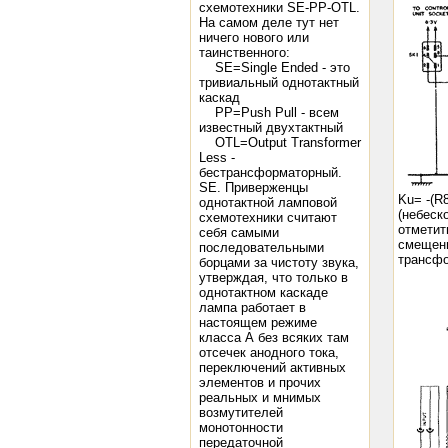
схемотехники SE-РР-OTL.
На самом деле тут нет
ничего нового или
таинственного:
SE=Single Ended - это
тривиальный однотактный
каскад
PP=Push Pull - всем
известный двухтактный
OTL=Output Transformer
Less -
бестрансформаторный.
SE. Приверженцы
Ku= -(R
однотактной ламповой
(небеск
схемотехники считают
отметит
себя самыми
смещени
последовательными
трансфо
борцами за чистоту звука,
утверждая, что только в
однотактном каскаде
лампа работает в
настоящем режиме
класса А без всяких там
отсечек анодного тока,
переключений активных
элементов и прочих
реальных и мнимых
возмутителей
монотонности
передаточной