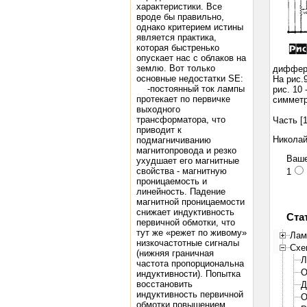
характеристики. Все
вроде бы правильно,
однако критерием истины
является практика,
которая быстренько
опускает нас с облаков на
землю. Вот только
диффере
основные недостатки SE:
На рис.
-постоянный ток лампы
рис. 10
протекает по первичке
симметр
выходного
трансформатора, что
Часть [
приводит к
Николай
подмагничиванию
магнитопровода и резко
Ваше
ухудшает его магнитные
свойства - магнитную
1
проницаемость и
линейность. Падение
магнитной проницаемости
снижает индуктивность
Ста
первичной обмотки, что
тут же «режет по живому»
Лам
низкочастотные сигналы
Схе
(нижняя граничная
Л
частота пропорциональна
О
индуктивности). Попытка
восстановить
Д
индуктивность первичной
О
обмотки повышением