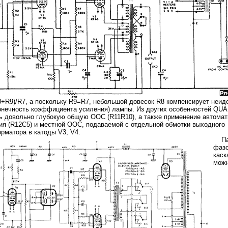
8+R9)/R7, а поскольку R9=R7, небольшой довесок R8 компенсирует неид
онечность коэффициента усиления) лампы. Из других особенностей QUAD
ь довольно глубокую общую ООС (R11R10), а также применение автомат
я (R12C5) и местной ООС, подаваемой с отдельной обмотки выходного
рматора в катоды V3, V4.
Пар
фаз
каск
можн