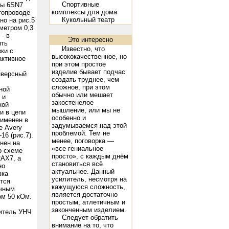
Спортивные
ны 6SN7
комплексы для дома
топроводе
Кукольный театр
но на рис.5
метром 0,3
- в
Это интересно
ыть
-98 Peak A.F. Grid Voltage 93 D.C. Plate Current (ma.) 95 Power Output (watts) 15 21
300B: Filament Volta
Известно, что
ки с
высококачественное, но
активное
при этом простое
изделие бывает подчас
версный
создать труднее, чем
сложное, при этом
ной
обычно или мешает
 и
закостенелое
кой
мышление, или мы не
и в цепи
особенно и
рименен в
задумываемся над этой
е Avery
проблемой. Тем не
16 (рис.7).
менее, поговорка —
нен на
«все гениальное
о схеме
просто», с каждым днём
2АХ7, а
становиться всё
но
актуальнее. Данный
вка
усилитель, несмотря на
тся
кажущуюся сложность,
чным
является достаточно
ом 50 кОм.
простым, атлетичным и
законченным изделием.
итель УНЧ
Следует обратить
внимание на то, что