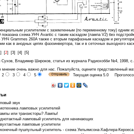
нциальным усилителем с заземленным (по переменному току) одним из
9 показана схема УНЧ Avantic с таким каскадом (лампа V2) без подстройк
 - УНЧ Grammes 260A также с вторым парафазным каскадом и регулятор
ии как в анодных цепях фазоинвертора, так и в сеточных выходного кас
1
] [
2
] [
3
] [
4
] [
5
]
 Сухов, Владимир Широков, статья из журнала Радиохобби №4, 1998, с.
 мнение очень важно для нас. Пожалуйста, оцените представленный ма
2
3
4
5
Текущая оценка 5.0 Проголосо
тьи
повый звук
мотехника ламповых усилителей
ампы или транзисторы? Лампы!
днотактный ламповый усилитель для начинающих
вухтактные ламповые усилители
конечный пушпульный усилитель - схема Уильямсона-Хафлера-Кероеса