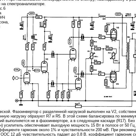
 на спектроанализаторе.
с.6
а
УНЧ
она,
я
AQ5, 2х10 Вт
Ламповый усилитель MINIL3: EL34, 2х35 Вт
Ламповый усилитель MINIP14: 6P14, 2х10 Вт
еской. Фазоинвертор с разделенной нагрузкой выполнен на V2, собствен
нную нагрузку образуют R7 и R5. В этой схеме балансировка по миниму
ий выполняется не в фазоинверторе, а в следующем каскаде (R17). Без
н) усилитель обеспечивает выходную мощность 15 Вт в полосе от 50 Гц 
ффициенте гармоник около 1% и чувствительности 200 мВ. При рекомен
/м
Акустическая система Music Angel 2.5: 20 - 200 Вт, 20 Гц - 30 кГц, 86 Дб/Вт/м
Акустическая система Mu
 ООС 12 дБ чувствительность падает до 0,8 В, коэффициент гармоник с