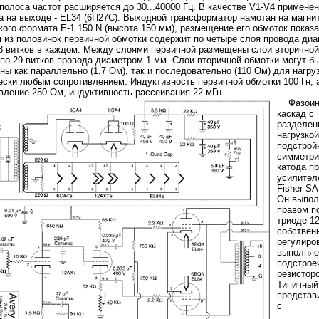
 полоса частот расширяется до 30...40000 Гц. В качестве V1-V4 примене
 а на выходе - EL34 (6П27С). Выходной трансформатор намотан на магни
кого формата Е-1 150 N (высота 150 мм), размещение его обмоток показа
я из половинок первичной обмотки содержит по четыре слоя провода диа
8 витков в каждом. Между слоями первичной размещены слои вторичной 
по 29 витков провода диаметром 1 мм. Слои вторичной обмотки могут б
 V Plate Current (max) 230 mA Plate Dissipation (max) 40 W
845: D.C. Plate Voltage 1250 D.C. Grid Voltage 
ны как параллельно (1,7 Ом), так и последовательно (110 Ом) для нагруз
ески любым сопротивлением. Индуктивность первичной обмотки 100 Гн,
вление
250 Ом, индуктивность рассеивания 22 мГн.
Фазоин
каскад с
разделен
нагрузкой
подстрой
симметри
катода п
усилител
Fisher SA-
Он выпол
правом п
триоде 1
собствен
регулиро
выполняе
подстрое
резистор
Типичный
представ
с