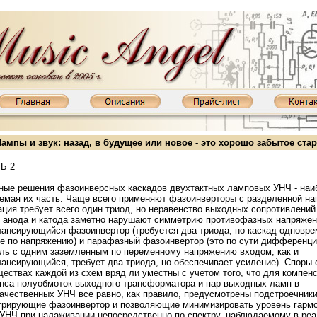
ампы и звук: назад, в будущее или новое - это хорошо забытое ста
Ь 2
 решения фазоинверсных каскадов двухтактных ламповых УНЧ - наи
емая их часть. Чаще всего применяют фазоинверторы с разделенной на
ация требует всего один триод, но неравенство выходных сопротивлений
 анода и катода заметно нарушают симметрию противофазных напряжен
ансирующийся фазоинвертор (требуется два триода, но каскад одновре
е по напряжению) и парафазный фазоинвертор (это по сути
дифференци
ль
с одним заземленным по переменному напряжению входом; как и
ансирующийся, требует два триода, но обеспечивает усиление). Споры 
ествах каждой из схем вряд ли уместны с учетом того, что для компен
MKIII: KT88, 2х65 Вт
Ламповый усилитель XD845MKIII: 845, 2х20 Вт
Ламповый усилитель XD850MKIII:
нса полуобмоток выходного трансформатора и пар выходных ламп в
ачественных УНЧ все равно, как правило, предусмотрены подстроечники
рирующие фазоинвертор и позволяющие минимизировать уровень гармо
УНЧ при налаживании непосредственно по спектру, наблюдаемому в ре