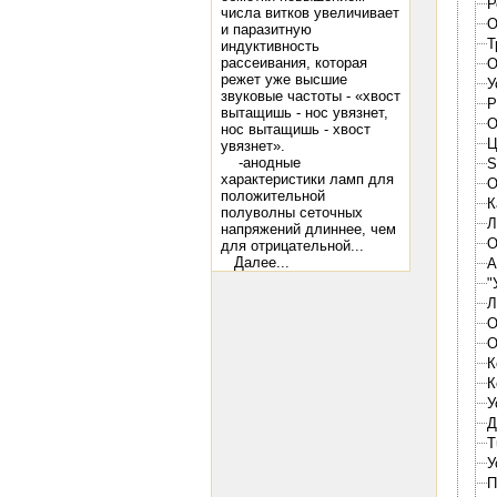
Р
числа витков увеличивает
О
и паразитную
Т
индуктивность
рассеивания, которая
О
режет уже высшие
У
звуковые частоты - «хвост
Р
вытащишь - нос увязнет,
О
нос вытащишь - хвост
Ц
увязнет».
-анодные
S
характеристики ламп для
О
положительной
К
полуволны сеточных
Л
напряжений длиннее, чем
О
для отрицательной...
Далее...
А
"
Л
О
О
К
К
У
Д
T
У
П