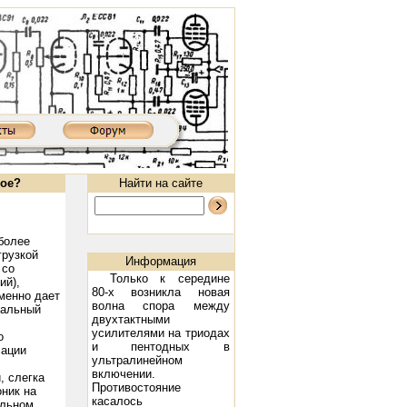
рое?
Найти на сайте
более
грузкой
Информация
 со
Только к середине
ий),
80-х возникла новая
менно дает
волна спора между
альный
двухтактными
усилителями на триодах
о
и пентодных в
сации
 300B, 2х9 Вт
Ламповый усилитель XD8502AIII: 300B, 2х9 Вт
Предварительный ламповый усилитель X
ультралинейном
включении.
, слегка
Противостояние
ник на
касалось
альном