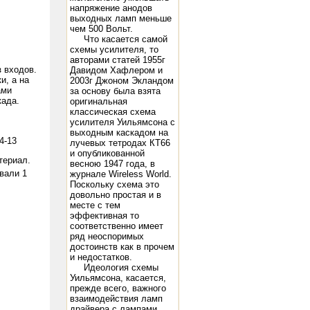
напряжение анодов
выходных ламп меньше
чем 500 Вольт.
Что касается самой
схемы усилителя, то
авторами статей 1955г
 входов.
Давидом Хафлером и
и, а на
2003г Джоном Экландом
ами
за основу была взята
када.
оригинальная
классическая схема
усилителя Уильямсона с
выходным каскадом на
4-13
лучевых тетродах КТ66
и опубликованной
териал.
весною 1947 года, в
вали 1
журнале Wireless World.
Поскольку схема это
довольно простая и в
месте с тем
эффективная то
соответственно имеет
ряд неоспоримых
достоинств как в прочем
и недостатков.
Идеология схемы
Уильямсона, касается,
прежде всего, важного
взаимодействия ламп
драйвера с лампами