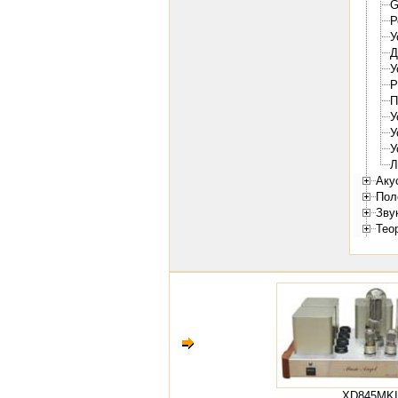
G
Р
У
Д
У
Р
П
У
У
У
Л
Аку
Пол
Зву
Тео
XD845MKI