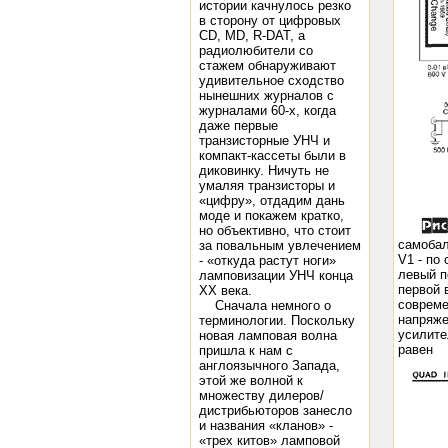
истории качнулось резко
в сторону от цифровых
CD, MD, R-DAT, а
радиолюбители со
стажем обнаруживают
удивительное сходство
нынешних журналов с
журналами 60-х, когда
даже первые
транзисторные УНЧ и
компакт-кассеты были в
диковинку. Ничуть не
умаляя транзисторы и
«цифру», отдадим дань
моде и покажем кратко,
но объективно, что стоит
самобал
за повальным увлечением
V1 - по
- «откуда растут ноги»
левый п
ламповизации УНЧ конца
первой 
XX века.
совреме
Сначала немного о
напряже
терминологии. Поскольку
усилите
новая ламповая волна
равен
пришла к нам с
англоязычного Запада,
этой же волной к
множеству дилеров/
дистрибьюторов занесло
и названия «кланов» -
«трех китов» ламповой