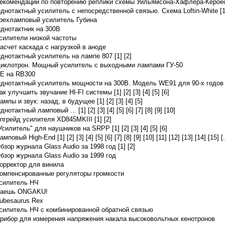
екомендации по повторению реплики схемы Уильямсона-Хафлера-Керое
днотактный усилитель с непосредственной связью. Схема Loftin-White [1
рехламповый усилитель Губина
днотактник на 300В
силители низкой частоты
асчет каскада с нагрузкой в аноде
днотактный усилитель на лампе 807 [1]
[2]
иклотрон. Мощный усилитель с выходными лампами ГУ-50
E на RB300
днотактный усилитель мощности на 300В. Модель WE91 для 90-х годов 
ак улучшить звучание HI-FI системы [1]
[2]
[3]
[4]
[5]
[6]
ампы и звук: назад, в будущее [1]
[2]
[3]
[4]
[5]
днотактный ламповый ... [1]
[2]
[3]
[4]
[5]
[6]
[7]
[8]
[9]
[10]
пгрейд усилителя XD845MKIII [1]
[2]
Усилитель" для наушников на SRPP [1]
[2]
[3]
[4]
[5]
[6]
амповый High-End [1]
[2]
[3]
[4]
[5]
[6]
[7]
[8]
[9]
[10]
[11]
[12]
[13]
[14]
[15]
[
.
бзор журнала Glass Audio за 1998 год [1]
[2]
бзор журнала Glass Audio за 1999 год
орректор для винила
омпенсированные регуляторы громкости
силитель НЧ
аешь ONGAKU!
ubesaurus Rex
силитель НЧ с комбинированной обратной связью
рибор для измерения напряжения накала высоковольтных кенотронов