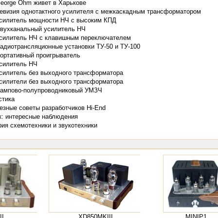
eorge Ohm живет в Харькове
евизия однотактного усилителя с межкаскадным трансформатором
силитель мощности НЧ с высоким КПД
вухканальный усилитель НЧ
силитель НЧ с клавишным переключателем
адиотрансляционные установки ТУ-50 и ТУ-100
ортативный проигрыватель
силитель НЧ
силитель без выходного трансформатора
силители без выходного трансформатора
ампово-полупроводниковый УМЗЧ
стика
езные советы разработчиков Hi-End
к: интересные наблюдения
рия схемотехники и звукотехники
II
XD850MKIII
MINIP1