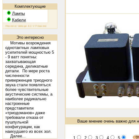
Комплектующие
Лампы
Кабели
8: Filament Voltage 6.3 V Filament Current 1.6 A Plate Voltage (max) 800 V Plate Current (max) 230 mA Pla
Это интересно
Мотивы возрождения
однотактных ламповых
усилителей мощностью 5
- 9 ватт понятны:
захватывающая
середина, деликатные
детали
.
По мере роста
численности
приверженцев триодного
звука стали появляться
более чувствительные
акустические системы, а
наиболее радикально
настроенные
представители
«триодоманов» даже
требовали отказа от
Ваше мнение очень важно для н
пушпульной
конфигурации, как
наихудшего из всех зол.
Далее...
1
2
3
4
5