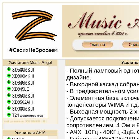
Усилители Music Angel
Усилите
XD500MKIII
- Полный ламповый однот
XD800MKIII
дизайне.
XD845MKIII
- Выходной каскад собран
XD845LE
- В предварительном усил
XD850MKIII
- Элементная база включ
XD8502AIII
конденсаторы WIMA и т.д.
XD900MKIII
- Выходная мощность 2 х 
T24
фонокорректор
- Допускается подключени
овый усилитель XD500MKIII: EL34, 2х50 Вт
Ламповый усилитель XD800MKIII: KT88, 2х65 Вт
Ламповый 
сопротивлением 4 Ом и 
- АЧХ 10Гц - 40КГц -3дБ.
Усилители ARIA
- Габариты 465х175х280 м