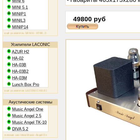
MINI 6
MINI 5.1
MINIP1
49800 руб
MINIL3
MINIP14
овый усилитель MINI 6: KT88, 2х60 Вт
Ламповый усилитель MINIP1: 6AQ5, 2х10 Вт
Ламповый усилител
Усилители LACONIC
AZUR H2
HA-02
HA-03B
HA-03B2
HA-03M
Lunch Box Pro
овые усилители LACONIC HA-02,03B/B2/M: 6N6P, 2х1,2 Вт на 300 Ом
Акустические системы
Music Angel One
Music Angel 2.5
Music Angel TK-10
DIVA 5.2
тическая система Music Angel One: 20 - 100 Вт, 38 Гц - 30 кГц, 86 Дб/Вт/м
Акустическая система Music An