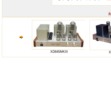
XD845MKIII
X