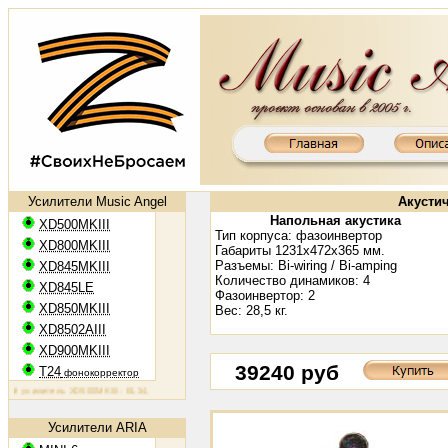
Усилители Music Angel
Акустич
Напольная акустика
XD500MKIII
Тип корпуса:
фазоинвертор
XD800MKIII
Габариты 1231х472х365 мм.
Разъемы:
Bi-wiring / Bi-amping
XD845MKIII
Количество динамиков: 4
XD845LE
Фазоинвертор: 2
XD850MKIII
Вес: 28,5 кг.
XD8502AIII
XD900MKIII
39240 руб
T24
фонокорректор
ый усилитель XD500MKIII: EL34, 2х50 Вт
Ламповый усилитель XD800MKIII: KT88, 2х65 Вт
Ламповый ус
Усилители ARIA