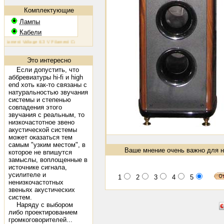
Комплектующие
Лампы
Кабели
Filament Voltage 6.3 V Filament Current 1.6 A Plate Voltage (max) 800 V Plate Current (max) 230 mA Plate
Это интересно
Если допустить, что
аббревиатуры hi-fi и high
end хоть как-то связаны с
натуральностью звучания
системы и степенью
совпадения этого
звучания с реальным, то
низкочастотное звено
акустической системы
может оказаться тем
самым "узким местом", в
Ваше мнение очень важно для н
которое не впишутся
замыслы, воплощенные в
источнике сигнала,
усилителе и
1
2
3
4
5
ненизкочастотных
звеньях акустических
систем.
Наряду с выбором
либо проектированием
громкоговорителей...