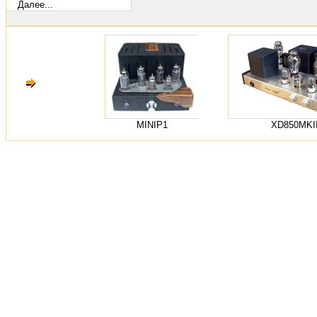
Далее...
MINIP1
XD850MKII