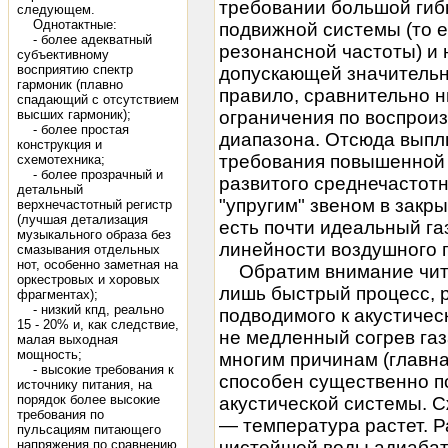
требовании большой гиб
следующем.
Однотактные:
подвижной системы (то ес
- более адекватный
резонансной частоты) и 
субъективному
восприятию спектр
допускающей значительны
гармоник (плавно
правило, сравнительно н
спадающий с отсутствием
высших гармоник);
ограничения по воспроиз
- более простая
диапазона. Отсюда выпл
конструкция и
требования повышенной
схемотехника;
- более прозрачный и
развитого среднечастотн
детальный
"упругим" звеном в закр
верхнечастотный регистр
(лучшая детализация
есть почти идеальный га
музыкального образа без
линейности воздушного 
смазывания отдельных
нот, особенно заметная на
Обратим внимание читат
оркестровых и хоровых
лишь быстрый процесс, 
фрагментах);
- низкий кпд, реально
подводимого к акустичес
15 - 20% и, как следствие,
не медленный согрев газ
малая выходная
мощность;
многим причинам (главна
- высокие требования к
способен существенно п
источнику питания, на
порядок более высокие
акустической системы. 
требования по
— температура растет. Р
пульсациям питающего
напряжения по сравнению
чистейшей воды адиабат