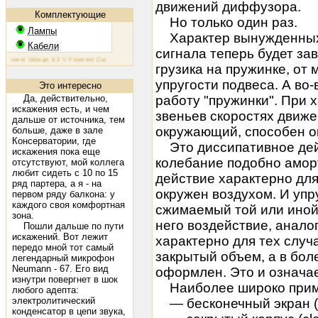
движений диффузора.
Комплектующие
Но только один раз.
Лампы
Характер вынужденных 
Кабели
сигнала теперь будет зав
ment Voltage 6.3 V Filament Current 1.6 A Plate Voltage (max) 800 V Plate Current (max) 230 mA Plate Diss
грузика на пружинке, от
упругости подвеса. А во-
Это интересно
Да, действительно,
работу "пружинки". При 
искажения есть, и чем
звеньев скоростях движе
дальше от источника, тем
окружающий, способен ок
больше, даже в зале
Консерватории, где
Это диссипативное дей
искажения пока еще
колебание подобно амор
отсутствуют, мой коллега
любит сидеть с 10 по 15
действие характерно дл
ряд партера, а я - на
окружен воздухом. И упру
первом ряду балкона: у
каждого своя комфортная
сжимаемый той или иной
зона.
него воздействие, анало
Пошли дальше по пути
искажений. Вот лежит
характерно для тех случа
передо мной тот самый
закрытый объем, а в бол
легендарный микрофон
Neumann - 67. Его вид
оформлен. Это и означа
изнутри повергнет в шок
Наиболее широко прим
любого адепта:
электролитический
— бесконечный экран (inf
конденсатор в цепи звука,