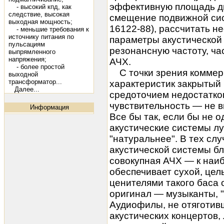
эффективную площадь д
- высокий кпд, как
следствие, высокая
смещение подвижной сис
выходная мощность;
16122-88), рассчитать н
- меньшие требования к
источнику питания по
параметры акустической
пульсациям
резонансную частоту, час
выпрямленного
напряжения;
АЧХ.
- более простой
С точки зрения коммер
выходной
трансформатор...
характеристик закрытый 
Далее...
средоточием недостатков
чувствительность — не 
Информация
Все бы так, если бы не о
акустические системы
лу
"натуральнее". В тех слу
акустической системы бли
совокупная АЧХ — к наиб
обеспечивает сухой, цел
ценителями такого баса 
оригинал — музыканты, "
Аудиофилы, не отяготив
акустических концертов