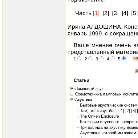
Часть [
1
] [
2
] [
3
] [
4
] [
5
Ирина АЛДОШИНА, Конст
январь 1999, с сокраще
Ваше мнение очень ва
представленный матери
1
2
3
4
5
Статьи
Ламповый звук
Схемотехника ламповых усилит
Акустика
Бытовые акустические системы
Там, где живут басы [1]
[2]
[3]
The Onken Enclosure
Категории слухового восприяти
Три взгляда на акустику поме
Акустика в которой мы живем 