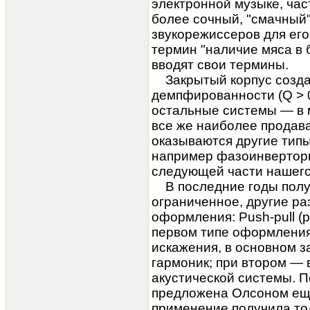
электронной музыке, час
более сочный, "смачный",
звукорежиссеров для его
термин "наличие мяса в
вводят свои термины.
Закрытый корпус создае
демпфированности (Q > 0,
остальные системы — в 
все же наиболее продав
оказываются другие тип
например фазоинверторы
следующей части нашего
В последние годы получ
ограниченное, другие ра
оформления: Push-pull (рис
первом типе оформления
искажения
, в основном з
гармоник; при втором — 
акустической системы. 
предложена Олсоном еще
применение получила тол