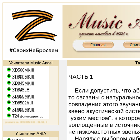
Усилители Music Angel
Та
XD500MKIII
ЧАСТЬ 1
XD800MKIII
XD845MKIII
Если допустить, что аббр
XD845LE
XD850MKIII
то связаны с натурально
XD8502AIII
совпадения этого звучан
XD900MKIII
звено акустической сис
T24
фонокорректор
"узким местом", в котор
силитель XD500MKIII: EL34, 2х50 Вт
Ламповый усилитель XD800MKIII: KT88, 2х65 Вт
Ламповый усилит
воплощенные в источнике
ненизкочастотных звенья
Усилители ARIA
Наряду с выбором либо