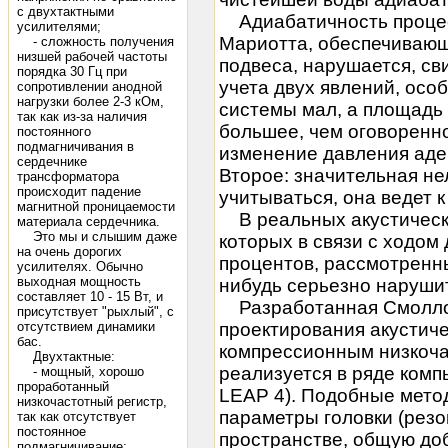
с двухтактными
Адиабатичность процесс
усилителями;
Мариотта, обеспечивающ
- сложность получения
низшей рабочей частоты
подвеса, нарушается, св
порядка 30 Гц при
учета двух явлений, осо
сопротивлении анодной
нагрузки более 2-3 кОм,
системы мал, а площадь
так как из-за наличия
большее, чем оговоренн
постоянного
подмагничивания в
изменение давления аде
сердечнике
Второе: значительная н
трансформатора
происходит падение
учитываться, она ведет 
магнитной проницаемости
В реальных акустическ
материала сердечника.
Это мы и слышим даже
которых в связи с ходо
на очень дорогих
процентов, рассмотренны
усилителях. Обычно
выходная мощность
нибудь серьезно наруши
составляет 10 - 15 Вт, и
Разработанная Смоллом 
присутствует "рыхлый", с
отсутствием динамики
проектирования акустиче
бас.
компрессионным низкоч
Двухтактные:
реализуется в ряде ком
- мощный, хорошо
проработанный
LEAP 4). Подобные метод
низкочастотный регистр,
параметры головки (резо
так как отсутствует
постоянное
пространстве, общую до
подмагничивание;