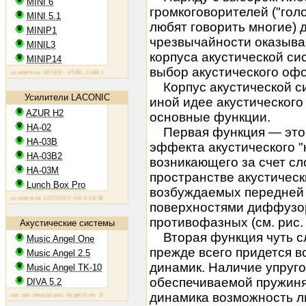
MINI 6
громкоговорителей ("гол
MINI 5.1
любят говорить многие) 
MINIP1
чрезвычайности оказыва
MINIL3
корпуса акустической си
MINIP14
выбор акустического оф
силитель MINI 6: KT88, 2х60 Вт
Ламповый усилитель MINIP1: 6AQ5, 2х10 Вт
Ламповый усилитель MINI
Корпус акустической си
Усилители LACONIC
иной идее акустическог
AZUR H2
основные функции.
HA-02
Первая функция — это
HA-03B
эффекта акустического "
HA-03B2
возникающего за счет сл
HA-03M
пространстве акустическ
Lunch Box Pro
возбуждаемых передней 
силители LACONIC HA-02,03B/B2/M: 6N6P, 2х1,2 Вт на 300 Ом
поверхностями диффузор
противофазных (см. рис. 
Акустические системы
Вторая функция чуть сл
Music Angel One
прежде всего придется в
Music Angel 2.5
динамик. Наличие упруг
Music Angel TK-10
обеспечиваемой пружиня
DIVA 5.2
динамика возможность л
я система Music Angel One: 20 - 100 Вт, 38 Гц - 30 кГц, 86 Дб/Вт/м
Акустическая система Music Angel 2.5