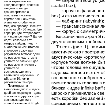
— закрытый корпус (clos
море керамических
конденсаторов, простые
sealed box);
медные провода,
— корпус с фазоинвертор
трансформатор с
box) и его многочисленн
толстыми листами
пермаллоя и обмоткой
— лабиринт (labyrinth);
опять же из обычного
— трансмиссионная линия
медного провода. Все это
выпуска 50 - 60 годов. Где
— корпус с симметрично
серебро, где фторопласт
Бесконечный экран Это 
или полипропилен? Далее
идет несколько сот
двум основным требован
метров кабеля, пульт и
То есть (рис. 1), помим
аналоговый магнитофон,
в котором сразу три
акустического пространс
регулятора тембра: один
акустическому короткому
по высоким частотам в
усилителе записи и два
корпусе тоже должен быт
по высоким и низким в
чтобы головка не ощущал
усилителе
воспроизведения с
содержащегося в этом о
величиной коррекции +20
воспаленное воображени
дБ, а не 10, как в
регуляторах тембра.
вмонтировать головку в 
Посмотрим на
близки к идее infinite baf
виниловый диск: и здесь
широко применялись све
двойная коррекция - одна
при записи, другая - при
есть коробки без задней 
воспроизведении с
соизмеримы с четвертьв
полной величиной 40 дБ.