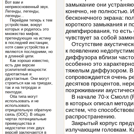
Вот вам и
замыкание они устраняют
неприкосновенный звук.
конечно, не полностью. 
Легенды, легенды,
легенды...
бесконечного экрана: по
Перейдем теперь к тем
короткого замыкания и п
устройствам, вокруг
которых и родилось это
демпфирования, то есть 
множество мифов,
чувствует за собой замк
претендующих на истину
в последней инстанции,
Отсутствие акустическ
хотя сами устройства и
к появлению недопустим
являются последними, но
в длинной цепи.
диффузора вблизи часто
Как хорошо известно,
особенно это характерн
есть две версии
усилителей мощности:
тяжелым диффузором. В 
однотактные и
сопровождается очень р
двухтактные. Они могут
десятков процентов, не
строиться как на триодах,
так и на тетродах и
похрюкивании акустичес
пентодах.
В начале 70-х Смолл (R 
Оба типа могут
использовать и не
в которых описал методи
использовать
систем, что способство
отрицательную обратную
связь (ООС). В общих
распространению.
чертах потенциальные
Закрытый корпус предъя
преимущества и
недостатки этих двух
излучающим головкам. Ка
версий заключаются в