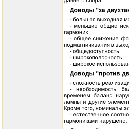
давнего спора.
Доводы "за двухта
- большая
выходная м
- меньшие общие иск
гармоник
- общее снижение фо
подмагничивания в вых
- общедоступность
- широкополосность
- широкое использова
Доводы "против дв
- сложность реализац
- необходимость ба
временем баланс нару
лампы и другие элемен
Кроме того, номиналы э
- естественное соот
гармониками нарушено. 