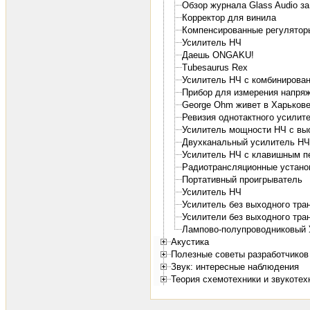
Обзор журнала Glass Audio за
Корректор для винила
Компенсированные регулятор
Усилитель НЧ
Даешь ONGAKU!
Tubesaurus Rex
Усилитель НЧ с комбинирован
Прибор для измерения напряж
George Ohm живет в Харьков
Ревизия однотактного усили
Усилитель мощности НЧ с вы
Двухканальный усилитель НЧ
Усилитель НЧ с клавишным 
Радиотрансляционные установ
Портативный проигрыватель
Усилитель НЧ
Усилитель без выходного тр
Усилители без выходного тр
Лампово-полупроводниковый
Акустика
Полезные советы разработчиков
Звук: интересные наблюдения
Теория схемотехники и звукотех