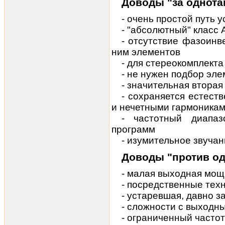
Доводы "за однота
- очень простой путь 
- "абсолютный" класс 
- отсутствие фазоинв
ним элементов
- для стереокомплекта
- не нужен подбор эл
- значительная вторая
- сохраняется естес
и нечетными гармоника
- частотный диапаз
программ
- изумительное звучан
Доводы "против од
- малая
выходная мощ
- посредственные тех
- устаревшая, давно з
- сложности с выход
- ограниченный часто