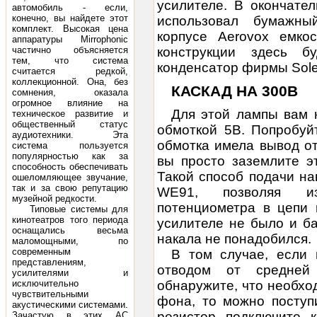
усилителе. В окончате
автомобиль - если,
конечно, вы найдете этот
использовал бумажны
комплект. Высокая цена
корпусе Aerovox емк
аппаратуры Mirrophonic
частично объясняется
конструкции здесь б
тем, что система
конденсатор фирмы Sole
считается редкой,
коллекционной. Она, без
КАСКАД НА 300В
сомнения, оказала
огромное влияние на
Для этой лампы вам 
техническое развитие и
общественный статус
обмоткой 5В. Попробуй
аудиотехники. Эта
обмотка имела вывод от
система пользуется
популярностью как за
вы просто заземлите э
способность обеспечивать
Такой способ подачи н
ошеломляющее звучание,
так и за свою репутацию
WE91, позволяя из
музейной редкости.
потенциометра в цепи
Типовые системы для
кинотеатров того периода
усилителе не было и б
оснащались весьма
накала не понадобился.
маломощными, по
современным
В том случае, если
представлениям,
отводом от средней
усилителями и
исключительно
обнаружите, что необх
чувствительными
фона, то можно поступ
акустическими системами.
резистор подключите 
Зачастую в этих АС