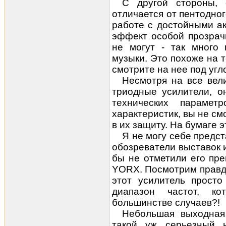
С другой стороны,
отличается от пентодног
работе с достойными а
эффект особой прозрач
не могут - так много 
музыки. Это похоже на т
смотрите на нее под угл
Несмотря на все вел
триодные усилители, о
технических парамет
характеристик, вы не см
в их защиту. На бумаге э
Я не могу себе предст
обозреватели выставок 
бы не отметили его пр
YORX. Посмотрим правде 
этот усилитель просто
диапазон частот, ко
большинстве случаев?!
Небольшая
выходная
такой уж серьезный н