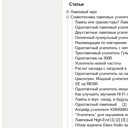
Статьи
Ламповый звук
Схемотехника ламповых усилит
Лампы или транзисторы? Лам
Однотактный ламповый усил
Двухтактные ламповые усили
Оконечный пушпульный усили
Рекомендации по повторению
Однотактный усилитель с непо
Трехламповый усилитель Губ
Однотактник на 300В
Усилители низкой частоты
Расчет каскада с нагрузкой в
Однотактный усилитель на ла
Циклотрон. Мощный усилител
SE на RB300
Однотактный усилитель мощно
Как улучшить звучание HI-FI 
Лампы и звук: назад, в будущ
Однотактный ламповый ... [1]
Апгрейд усилителя XD845MKII
"Усилитель" для наушников н
Ламповый High-End [1]
[2]
[3]
[
Обзор журнала Glass Audio за 