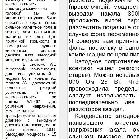
использовались
(проволочный, мощност
электродинамические
выводам накала 300
головки*, так как
магнитная катушка была
проложить витой пар
способна создать более
разместить подальше о
сильное магнитное поле в
зазоре, чем постоянные
случае фона переменно
магниты тех лет. Для
Я советую вам принят
приличной громкости в
помещении крупного
фона, поскольку в одн
кинотеатра хватало
компенсации по цепи пит
десятка ватт выходной
мощности усилителя.
Катодное сопротивле
В системе WE
все-таки нашел резист
Mirrophonic применялись
два типа усилителей :
старье). Можно использ
модель 86 и модель 91.
870 Ом 25 Вт. Ч
Модель 86 - двухтактный
полностью триодный
превосходила предел
усилитель; в нем
следует использовать
использовались три
последовательно две
лампы WE262 для
усиления напряжения.
резисторов каждая.
Межкаскадный
Конденсатор катодно
трансформатор связывал
драйвер с выходным
наивысшего качеств
двухтактным каскадом на
напряжения накала но
паре триодов 300В.
Выходная мощность - 15
слишком высокое, пос
Вт.