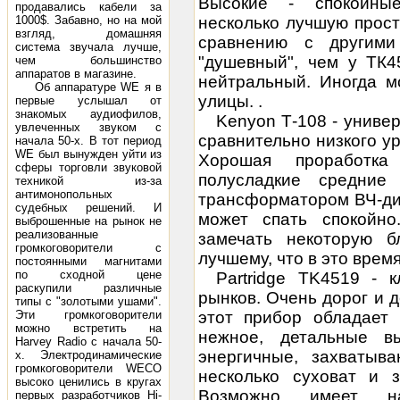
Высокие - спокойные
продавались кабели за
1000$. Забавно, но на мой
несколько лучшую прос
взгляд, домашняя
сравнению с другими
система звучала лучше,
"душевный", чем у ТК4
чем большинство
аппаратов в магазине.
нейтральный. Иногда м
Об аппаратуре WE я в
улицы. .
первые услышал от
знакомых аудиофилов,
Kenyon Т-108 - униве
увлеченных звуком с
сравнительно низкого ур
начала 50-х. В тот период
WE был вынужден уйти из
Хорошая проработка
сферы торговли звуковой
полусладкие средние
техникой из-за
антимонопольных
трансформатором ВЧ-ди
судебных решений. И
может спать спокойн
выброшенные на рынок не
реализованные
замечать некоторую б
громкоговорители с
лучшему, что в это время 
постоянными магнитами
по сходной цене
Partridge TK4519 - 
раскупили различные
рынков. Очень дорог и 
типы с "золотыми ушами".
Эти громкоговорители
этот прибор обладает 
можно встретить на
нежное, детальные вы
Harvey Radio с начала 50-
энергичные, захватыв
х. Электродинамические
громкоговорители WECO
несколько суховат и 
высоко ценились в кругах
Возможно имеет н
первых разработчиков Hi-