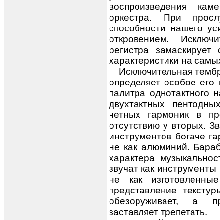
воспроизведения ка
оркестра. При просл
способности нашего ус
откровением. Исключ
регистра замаскирует
характеристики на самы
Исключительная тембр
определяет особое его 
палитра однотактного 
двухтактных пентодны
четных гармоник в пр
отсутствию у вторых. З
инструментов богаче га
не как алюминий. Бара
характера музыкальнос
звучат как инструменты 
не как изготовленны
представление текстур
обезоруживает, а п
заставляет трепетать.