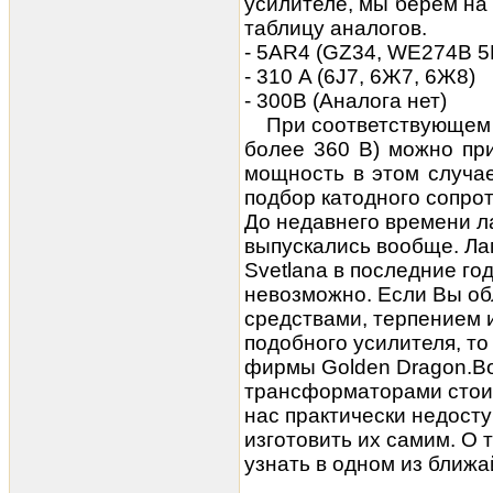
усилителе, мы берем на
таблицу аналогов.
- 5AR4 (GZ34, WE274B 5
- 310 A (6J7, 6Ж7, 6Ж8)
- 300В (Аналога нет)
При соответствующем
более 360 В) можно пр
мощность в этом случае
подбор катодного сопро
До недавнего времени л
выпускались вообще. Ла
Svetlana в последние го
невозможно. Если Вы о
средствами, терпением 
подобного усилителя, то
фирмы Golden Dragon.В
трансформаторами стои
нас практически недосту
изготовить их самим. О 
узнать в одном из ближа