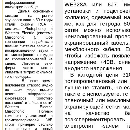
информационной
WE328A или 6J7. им
индустрии вообще.
установки и подключе
Двумя основными
силами на рынке
колпачок, одеваемый на
звукового кино в 30-е годы
же, как для тетрода 8
стали фирмы RCA (
система Photophone) и
сетки можно использ
Western Electric (система
неизолированный прово
Mirrophonic ). Обе
корпорации разработали
экранированный кабель,
полные системы записи и
межблочного кабеля. Е
воспроизведения звука -
от микрофонов в студии
Чтобы избежать появле
до громкоговорителей на
напряжение +40В, сни
сцене. Логотипы этих
анодного напряжения.
фирм часто можно
увидеть в титрах фильмов
В катодной цепи 31
того периода...
полипропиленовый или 
В наше время
поклонники старого аудио
лучше не ставить, но е
во всем мире высоко
таки его используете, т
ценят оборудование
кинотеатров "золотого
пленочный или масляны
века кино" и в "частности"
экранирующей сетки мо
Western Electric
Mirrophonic. Полный
на качество бас
комплект усилителей и
поэкспериментирова
громкоговорителей WE
стоит примерно столько
электролит -зачем т
же, сколько и новый