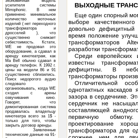
экономичная модель
ВЫХОДНЫЕ ТРАН
усилителя системы
Mirrophonic. В нем
применено минимальное
Еще один спорный мом
количество моточных
выборе качественного
изделий ( нет переходного
довольно дефицитный 
трансформатора и
дросселей ), что
время положение улучш
существенно снижает
трансформаторов Al
себестоимость. Кстати,
WE не продовал это
разработки трансформат
оборудование, а сдавал в
Среди европейских 
аренду кинотеатрам, как
Ma Bell обычно сдавал в
известны трансформа
аренду телефон. К 1992 г.
дефицитны. В небо
цены на модели 86 и 91
существенно сблизились.
трансформаторы произв
Поиск недорогого аудио
Отличительной осо
следовало
организовывать, когда WE
однотактных каскадов 
сходил с арены
зазора в сердечнике. Эт
озвучивания кино.
Говорят, что
сердечник не насыщал
демонтированная система
составляющей анодного
продавалась владельцу
кинотеатра всего за 1$ -
первичную обмотку
только для того, чтобы
проектирование хоро
закрыть договор аренды.
трансформатора для од
Заявленные
технические данные на 91-
сложнее, чем для дву