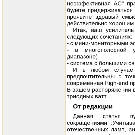
неэффективная АС" пра
будете придерживаться 
проявите здравый смыс
действительно хорошим 
Итак, ваш усилител
следующих сочетаниях:
- с мини-мониторными 
- в многополосной у
диапазоне)
- система с большими 
И в любом случае 
предпочтительны с точ
современная High-end п
В вашем распоряжении вс
триодных ватт...
От редакции
Данная статья пу
сокращениями .Учитыв
отечественных ламп, а