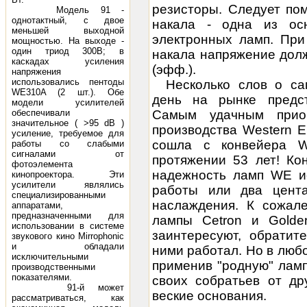
резисторы. Следует по
Модель 91 -
однотактный, с двое
накала
- одна из осн
меньшей выходной
электронных ламп. При
мощностью. На выходе -
один триод 300В; в
накала напряжение долж
каскадах усиления
(эфф.).
напряжения
использовались пентоды
Несколько слов о с
WE310A (2 шт.). Обе
день на рынке предст
модели усилителей
обеспечивали
Самым удачным прио
значительное ( >95 dB )
производства Western El
усиление, требуемое для
сошла с конвейера W
работы со слабыми
сигналами от
протяжении 53 лет! Кон
фотоэлемента
надежность ламп WE ис
кинопроектора. Эти
усилители являлись
работы или два цент
специализированными
наслаждения. К сожал
аппаратами,
предназначенными для
лампы Cetron и Golde
использовании в системе
заинтересуют, обратит
звукового кино Mirrophonic
и обладали
ними работал. Но в любо
исключительными
применив "родную" лам
производственными
показателями.
своих собратьев от др
91-й может
веские основания.
рассматриваться, как