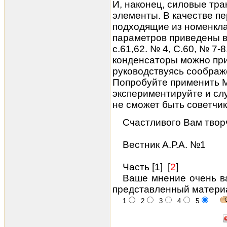
И, наконец,
силовые тр
элементы. В качестве п
подходящие из номенкла
параметров приведены в 
с.61,62. № 4, С.60, № 7-8
конденсаторы можно пр
руководствуясь соображ
Попробуйте применить М
экспериментируйте и слу
не сможет быть советчик
Счастливого Вам твор
Вестник А.Р.А. №1
Часть [
1
] [
2
]
Ваше мнение очень в
представленный матери
1
2
3
4
5