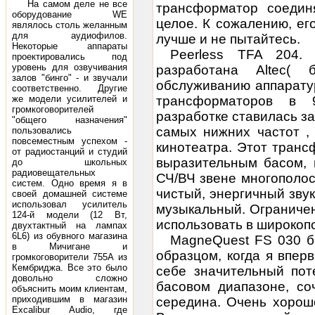
На самом деле не все
трансформатор соедин
оборудование WE
целое. К сожалению, ег
являлось столь желанным
для аудиофилов.
лучше и не пытайтесь.
Некоторые аппараты
Peerless TFA 204.
проектировались под
уровень для озвучивания
разработана Altec(
залов "бинго" - и звучали
обслуживанию аппарату
соответственно. Другие
же модели усилителей и
трансформаторов в 
громкоговорителей
разработке ставилась з
"общего назначения"
самых нижних частот ,
пользовались
повсеместным успехом -
кинотеатра. Этот транс
от радиостанций и студий
выразительным басом, 
до школьных
радиовещательных
СЧ/ВЧ звене многополо
систем. Одно время я в
чистый, энергичный зву
своей домашней системе
использовал усилитель
музыкальный. Ограниче
124-й модели (12 Вт,
использовать в широкоп
двухтактный на лампах
6L6) из обувного магазина
MagneQuest FS 030 б
в Мичигане и
образцом, когда я впер
громкоговорители 755А из
Кембриджа. Все это было
себе значительный пот
довольно сложно
басовом диапазоне, со
объяснить моим клиентам,
приходившим в магазин
середина. Очень хорош
Excalibur Audio, где