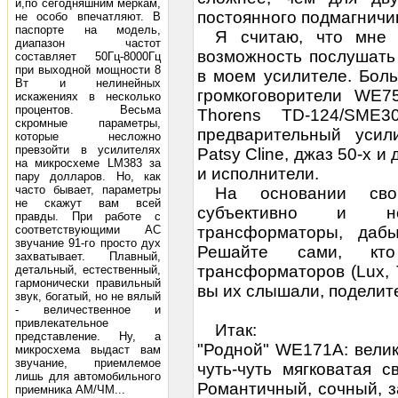
й,по сегодняшним меркам,
постоянного подмагничи
не особо впечатляют. В
паспорте на модель,
Я считаю, что мне 
диапазон частот
возможность послушать
составляет 50Гц-8000Гц
при выходной мощности 8
в моем усилителе. Бол
Вт и нелинейных
громкоговорители WE7
искажениях в несколько
процентов. Весьма
Thorens TD-124/SME
скромные параметры,
предварительный усил
которые несложно
превзойти в усилителях
Patsy Cline, джаз 50-х 
на микросхеме LM383 за
и исполнители.
пару долларов. Но, как
часто бывает, параметры
На основании сво
не скажут вам всей
субъективно и не
правды. При работе с
соответствующими АС
трансформаторы, даб
звучание 91-го просто дух
Решайте сами, кт
захватывает. Плавный,
трансформаторов (Lux, 
детальный, естественный,
гармонически правильный
вы их слышали, поделит
звук, богатый, но не вялый
- величественное и
привлекательное
Итак:
представление. Ну, а
"Родной" WE171A: велик
микросхема выдаст вам
звучание, приемлемое
чуть-чуть мягковатая 
лишь для автомобильного
Романтичный, сочный, з
приемника АМ/ЧМ...