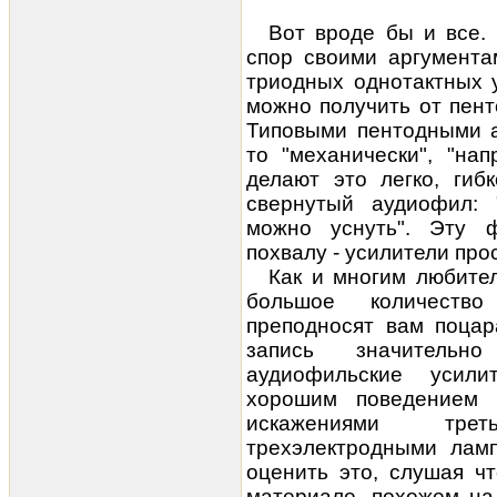
Вот вроде бы и все.
спор своими аргумента
триодных однотактных у
можно получить от пент
Типовыми пентодными а
то "механически", "на
делают это легко, гиб
свернутый аудиофил: 
можно уснуть". Эту ф
похвалу - усилители про
Как и многим любите
большое количеств
преподносят вам поцар
запись значительн
аудиофильские усили
хорошим поведением 
искажениями тре
трехэлектродными лам
оценить это, слушая ч
материале, похожем на