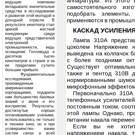
аппаратуры. Из этого
ведущие компании
самостоятельного из
вкладывали значительные
средства в исследование
подобрать элементы,
и развитие этой молодой и
применяются в промышл
доходной отрасли. В
результате кинотеатр стал
ареной жесткой
КАСКАД УСИЛЕНИЯ
конкуренции среди
ведущих представителей
Лампа 310А предста
электронной
цоколем
Напряжение н
промышленности, ведь
оснащение Голливуда и
выведена на колпачок б
десятков тысяч
с более поздними ок
кинотеатров в стране и за
ее приделами сулило
Существует оптималь
большие прибыли.
также и пентод 310В д
Фундаментальные
исследования,
нормированными шумо
произведенные
микрофонным эффектом
американскими
корпорациями, подарили
Первоначально 310А
нам большинство базовых
телефонных усилителей.
знаний о звуке и его
постоянным током, соот
восприятии. Результаты,
достигнутые хорошо
этой лампы Однако, пр
оплачиваемыми учеными,
питании накала перемен
использовались не только
в технике кино, но и при
Если вы не хотит
усовершенство- вании
напряжением накала, 
систем связи и всей