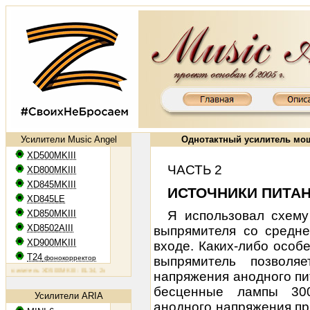
Усилители Music Angel
Однотактный
усилитель мо
XD500MKIII
ЧАСТЬ 2
XD800MKIII
XD845MKIII
ИСТОЧНИКИ ПИТА
XD845LE
XD850MKIII
Я использовал схему
XD8502AIII
выпрямителя со средне
XD900MKIII
входе. Каких-либо особ
T24
фонокорректор
выпрямитель позволя
литель XD500MKIII: EL34, 2х50 Вт
Ламповый усилитель XD800MKIII: KT88, 2х65 Вт
Ламповый усилител
напряжения анодного пи
бесценные лампы 300
Усилители ARIA
анодного напряжения пр