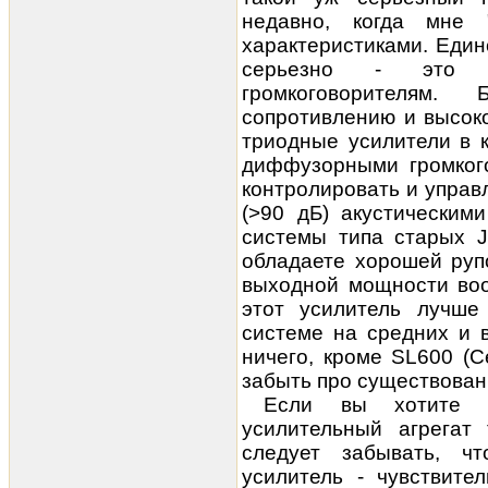
недавно, когда мне 
характеристиками. Един
серьезно - это о
громкоговорителям.
сопротивлению и высок
триодные усилители в 
диффузорными громкого
контролировать и управ
(>90 дБ) акустическим
системы типа старых J
обладаете хорошей руп
выходной мощности воо
этот усилитель лучше
системе на средних и 
ничего, кроме SL600 (C
забыть про существован
Если вы хотите до
усилительный агрегат 
следует забывать, ч
усилитель - чувствите