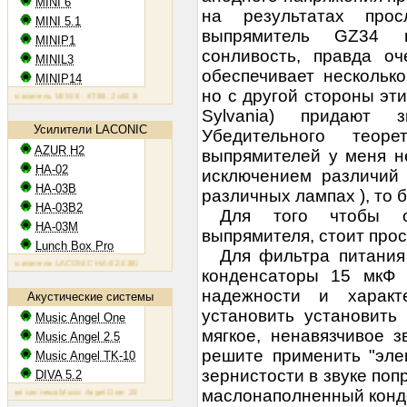
MINI 6
на результатах прос
MINI 5.1
выпрямитель GZ34 
MINIP1
сонливость, правда о
MINIL3
обеспечивает нескольк
MINIP14
но с другой стороны эти
литель MINI 6: KT88, 2х60 Вт
Ламповый усилитель MINIP1: 6AQ5, 2х10 Вт
Ламповый усилитель MINIL3
Sylvania) придают з
Усилители LACONIC
Убедительного теоре
AZUR H2
выпрямителей у меня не
HA-02
исключением различий
HA-03B
различных лампах ), то 
HA-03B2
Для того чтобы о
HA-03M
выпрямителя, стоит прос
Lunch Box Pro
Для фильтра питания
лители LACONIC HA-02,03B/B2/M: 6N6P, 2х1,2 Вт на 300 Ом
конденсаторы 15 мкФ 
надежности и харак
Акустические системы
установить установить
Music Angel One
мягкое, ненавязчивое з
Music Angel 2.5
решите применить "эле
Music Angel TK-10
зернистости в звуке по
DIVA 5.2
маслонаполненный конде
система Music Angel One: 20 - 100 Вт, 38 Гц - 30 кГц, 86 Дб/Вт/м
Акустическая система Music Angel 2.5: 