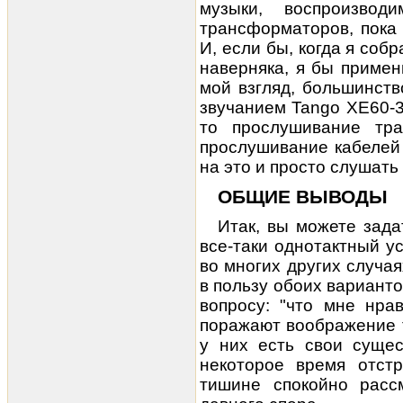
музыки, воспроизво
трансформаторов, пока 
И, если бы, когда я соб
наверняка, я бы примен
мой взгляд, большинст
звучанием Tango XE60-3
то прослушивание тр
прослушивание кабелей 
на это и просто слушать
ОБЩИЕ ВЫВОДЫ
Итак, вы можете зад
все-таки
однотактный у
во многих других случа
в пользу обоих варианто
вопросу: "что мне нра
поражают воображение 
у них есть свои сущес
некоторое время отст
тишине спокойно расс