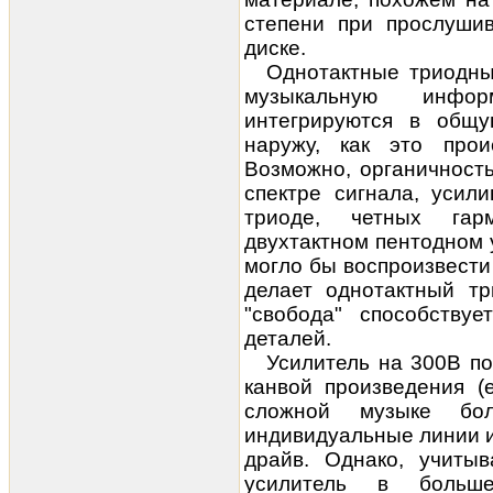
степени при прослуши
диске.
Однотактные триодны
музыкальную инфор
интегрируются в общу
наружу, как это прои
Возможно, органичност
спектре сигнала, усил
триоде, четных гар
двухтактном пентодном 
могло бы воспроизвести 
делает однотактный тр
"свобода" способству
деталей.
Усилитель на 300В п
канвой произведения (е
сложной музыке бол
индивидуальные линии и
драйв. Однако, учиты
усилитель в больш