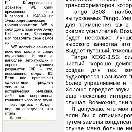
Fi. Компрессионные
трансформаторов, котор
драйверы WE были
Tango U808 - наибо
применены в первых
Klipshhorn в 1948/49 г.г.
выпускаемых Tango. Ун
Электродинамические
для применения как в 
громкоговорители WE у
себя дома применял Avery
схемах усилителей. Воз
Fisher, а он, бесспорно,
будет несколько луч
мог позволить себе самое
лучшее...
высокого качества это
WE достойно занимает
Выдает путаный, тяжелы
почетное место в среде
аудиофилов. И одна из
Tango XE60-3,5S: с
наиболее интригующих и
чистый "хорошо демпф
хорошо звучащих
разработок WE - это,
создан для тех, ком
несомненно, модель 91.
аудиопресса называет "
Если вас привлекают
более управляемые и т
однотактные триодные
усилители - как
Хорошо передает звуки 
историческая реликвия,
еще несколько интерес
либо как современная
концепция хорошего звука,
слушал. Возможно, они 
- приглядитесь к 91-му -
Я допускаю, что мои
ведь он определяет этот
стиль.
если бы я оптимизиро
Далее.....
путем замены конденсато
случае меня больше ин