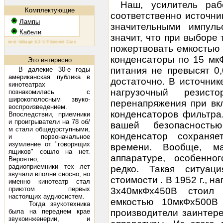
Наш, усилитель раб
Комплектующие
соответственно источни
Лампы
значительными импуль
Кабели
значит, что при выборе
nt Voltage 6.3 V Filament Current 1.6 A Plate Voltage (max) 800 V Plate Current (max) 230 mA Plate Dissip
пожертвовать емкостью 
конденсаторы по 15 мкФ
Это интересно
питания не превысят 0
В далекие 30-е годы
американская публика в
достаточно. В источник
кинотеатрах
нагрузочный резист
познакомилась с
широкополосным звуко-
перенапряжения при вк
воспроизведением.
конденсаторов фильтра
Впоследствии, приемники
и проигрыватели на 78 об/
вашей безопасност
м стали общедоступными,
конденсатор сохраня
и первоначальное
изумление от "говорящих
времени. Вообще, м
ящиков" сошло на нет.
аппаратуре, особенно
Вероятно,
радиоприемники тех лет
редко. Такая ситуац
звучали вполне сносно, но
стоимости . В 1952 г., 
именно кинотеатр стал
приютом первых
3х40мкФх450В стоил 
настоящих аудиосистем.
емкостью 10мкФх500В
Тогда звукотехника
была на переднем крае
производители заинтер
звукоинженерии, и