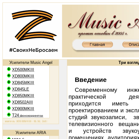
Усилители Music Angel
Три взгля
XD500MKIII
XD800MKIII
Введение
XD845MKIII
Современному ин
XD845LE
XD850MKIII
практической деят
XD8502AIII
приходится иметь
XD900MKIII
проектированием и эксп
T24
фонокорректор
студий звукозаписи, зв
итель XD500MKIII: EL34, 2х50 Вт
Ламповый усилитель XD800MKIII: KT88, 2х65 Вт
Ламповый усилитель
телевизионного вещани
и устройств звуко
Усилители ARIA
помещениях, аудиториях