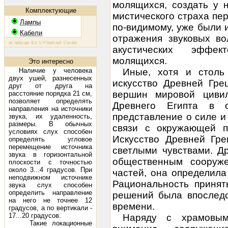
молящихся, создать у 
Комплектующие
мистического страха пе
Лампы
по-видимому, уже были 
Кабели
отражения звуковых во
 Voltage 6.3 V Filament Current 1.6 A Plate Voltage (max) 800 V Plate Current (max) 230 mA Plate Dissipa
акустических эффек
молящихся.
Это интересно
Наличие у человека
Иные, хотя и столь
двух ушей, разнесенных
искусство Древней Греци
друг от друга на
вершин мировой цивил
расстояние порядка 21 см,
позволяет определять
Древнего Египта в о
направления на источники
представление о силе и
звука, их удаленность,
размеры. В обычных
связи с окружающей п
условиях слух способен
Искусство Древней Гре
определять угловое
перемещение источника
светлыми чувствами. Д
звука в горизонтальной
общественным сооруже
плоскости с точностью
около 3...4 градусов. При
частей, она определила
неподвижном источнике
Рациональность принят
звука слух способен
определить направление
решений была впоследс
на него не точнее 12
времени.
градусов, а по вертикали -
17...20 градусов.
Наряду с храмовым
Такие локационные