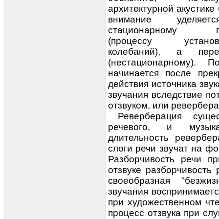
архитектурной акустике
внимание уделяе
стационарному пр
(процессу установ
колебаний), а пере
(нестационарному). П
начинается после пре
действия источника звук
звучания вследствие по
отзвуком, или ревербера
Реверберация суще
речевого, и музыка
длительность ревербер
слоги речи звучат на ф
Разборчивость речи пр
отзвуке разборчивость 
своеобразная "безжизн
звучания воспринимается
при художественном чт
процесс отзвука при сл