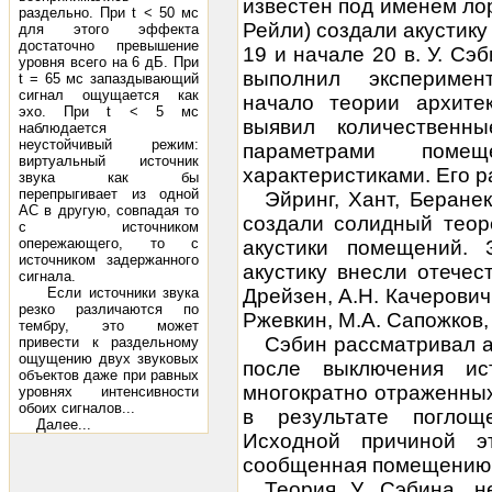
известен под именем ло
раздельно. При t < 50 мс
Рейли) создали акустику 
для этого эффекта
достаточно превышение
19 и начале 20 в. У. Сэб
уровня всего на 6 дБ. При
выполнил эксперимен
t = 65 мс запаздывающий
сигнал ощущается как
начало теории архитек
эхо. При t < 5 мс
выявил количественн
наблюдается
неустойчивый режим:
параметрами поме
виртуальный источник
характеристиками. Его 
звука как бы
перепрыгивает из одной
Эйринг, Хант, Беране
АС в другую, совпадая то
создали солидный теор
с источником
опережающего, то с
акустики помещений. 
источником задержанного
акустику внесли отечес
сигнала.
Если источники звука
Дрейзен, А.Н. Качерович
резко различаются по
Ржевкин, М.А. Сапожков, 
тембру, это может
Сэбин рассматривал а
привести к раздельному
ощущению двух звуковых
после выключения ис
объектов даже при равных
многократно отраженных
уровнях интенсивности
обоих сигналов...
в результате поглощ
Далее...
Исходной причиной эт
сообщенная помещению 
Теория У. Сэбина, н