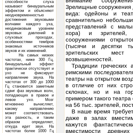
внимание сооружени
способности слуха
называют бинауральным
Зрелищные сооружения 
эффектом и объясняют
вида: одейоны и теа
неодновременностью
сравнительно небольши
достижения звуковыми
волнами каждого уха,
представлений с малы
неодинаковым уровнем
хора) и зрителей,
звуковых давлений в
слуховых проходах,
сооружениями открыт
особенностями тембров
(тысячи и десятки т
знакомых источников
звуков и их изменений.
зрительских мест
На самых низких
возвышенностей.
частотах, ниже 300 Гц,
бинауральный эффект
Традиции греческих 
практически отсутствует и
римскими последователя
ухо не фиксирует
направление звука. На
театры на открытом возд
частотах от 300 до 1000
в отличие от них стро
Гц становится заметным
сдвиг фаз звуковых волн,
склонах, но и на гор
попадающих в правое и
примером такого театра
левое ухо. Мозг
мгновенно вычисляет,
на 56 тыс. зрителей, пост
какому направлению
В наше время требует
может соответствовать
даже в залах вместим
эта разность, и таким
образом определяет,
кажутся фантастичес
откуда идет звук. На
вместимости древних
частотах более 1000 Гц