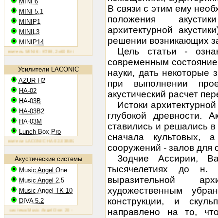
MINI 6
В связи с этим ему нео
MINI 5.1
положения акустик
MINIP1
архитектурной акустик
MINIL3
решении возникающих з
MINIP14
Цель статьи - озна
итель MINI 6: KT88, 2х60 Вт
Ламповый усилитель MINIP1: 6AQ5, 2х10 Вт
Ламповый усилитель MINIL3:
современным состоянием
Усилители LACONIC
науки, дать некоторые 
AZUR H2
при выполнении прое
HA-02
акустический расчет пер
HA-03B
Истоки архитектурной 
HA-03B2
глубокой древности. А
HA-03M
ставились и решались в 
Lunch Box Pro
сначала культовых, 
ители LACONIC HA-02,03B/B2/M: 6N6P, 2х1,2 Вт на 300 Ом
сооружений - залов для 
Зодчие Ассирии, Ва
Акустические системы
тысячелетиях до н. 
Music Angel One
выразительной ар
Music Angel 2.5
художественным убра
Music Angel TK-10
конструкции, и скул
DIVA 5.2
направлено на то, чт
истема Music Angel One: 20 - 100 Вт, 38 Гц - 30 кГц, 86 Дб/Вт/м
Акустическая система Music Angel 2.5: 20