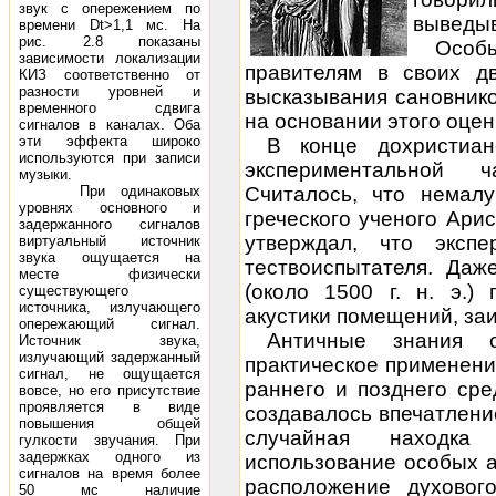
звук с опережением по
выведыв
времени Dt>1,1 мс. На
рис. 2.8 показаны
Особ
зависимости локализации
правителям в своих д
КИЗ соответственно от
разности уровней и
высказывания сановнико
временного сдвига
на основании этого оцен
сигналов в каналах. Оба
эти эффекта широко
В конце дохристиан
используются при записи
экспериментальной ч
музыки.
При одинаковых
Считалось, что немал
уровнях основного и
греческого ученого Арист
задержанного сигналов
утверждал, что эксп
виртуальный источник
звука ощущается на
тествоиспытателя. Да
месте физически
(около 1500 г. н. э.)
существующего
источника, излучающего
акустики помещений, за
опережающий сигнал.
Античные знания 
Источник звука,
излучающий задержанный
практическое применени
сигнал, не ощущается
раннего и позднего сре
вовсе, но его присутствие
проявляется в виде
создавалось впечатлени
повышения общей
случайная находка
гулкости звучания. При
задержках одного из
использование особых 
сигналов на время более
расположение духовог
50 мс наличие