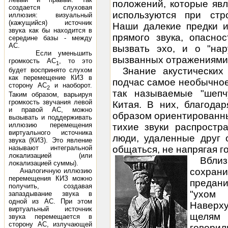
положений, которые яв
создается слуховая
используются при стр
иллюзия: визуальный
(кажущийся) источник
Наши далекие предки и
звука как бы находится в
прямого звука, опасно
середине базы - между
АС.
вызвать эхо, и о "нар
Если уменьшить
вызванных отражениями 
громкость АС
, то это
1
Знание акустически
будет воспринято слухом
как перемещение КИЗ в
подчас самое необычно
сторону АС
и наоборот.
2
так называемые "шеп
Таким образом, варьируя
громкость звучания левой
Китая. В них, благода
и правой АС, можно
образом ориентированн
вызывать и поддерживать
иллюзию перемещения
тихие звуки распростр
виртуального источника
люди, удаленные друг 
звука (КИЗ). Это явление
называют интегральной
общаться, не напрягая г
локализацией (или
Вблиз
локализацией суммы).
сохран
Аналогичную иллюзию
перемещения КИЗ можно
предани
получить, создавая
"ухом 
запаздывание звука в
одной из АС. При этом
Наверху
виртуальный источник
щелям 
звука перемещается в
сторону АС, излучающей
говори