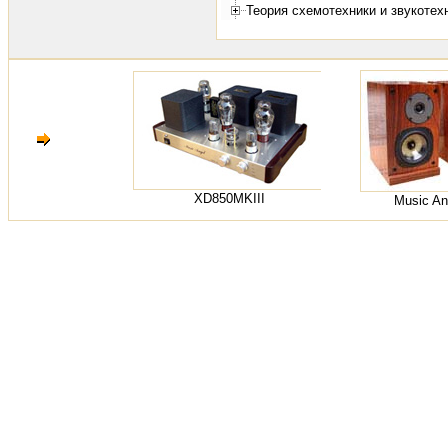
Теория схемотехники и звукотех
XD850MKIII
Music An