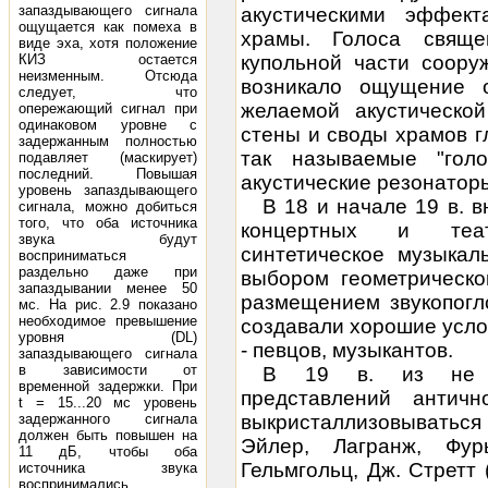
запаздывающего сигнала
акустическими эффек
ощущается как помеха в
храмы. Голоса свяще
виде эха, хотя положение
КИЗ остается
купольной части соору
неизменным. Отсюда
возникало ощущение 
следует, что
желаемой акустическо
опережающий сигнал при
одинаковом уровне с
стены и своды храмов 
задержанным полностью
так называемые "гол
подавляет (маскирует)
последний. Повышая
акустические резонатор
уровень запаздывающего
В 18 и начале 19 в. 
сигнала, можно добиться
того, что оба источника
концертных и теат
звука будут
синтетическое музыкал
восприниматься
раздельно даже при
выбором геометрическ
запаздывании менее 50
размещением звукопогл
мс. На рис. 2.9 показано
необходимое превышение
создавали хорошие усло
уровня (DL)
- певцов, музыкантов.
запаздывающего сигнала
в зависимости от
В 19 в. из не в
временной задержки. При
представлений антич
t = 15...20 мс уровень
задержанного сигнала
выкристаллизовываться
должен быть повышен на
Эйлер, Лагранж, Фур
11 дБ, чтобы оба
Гельмгольц, Дж. Стретт
источника звука
воспринимались