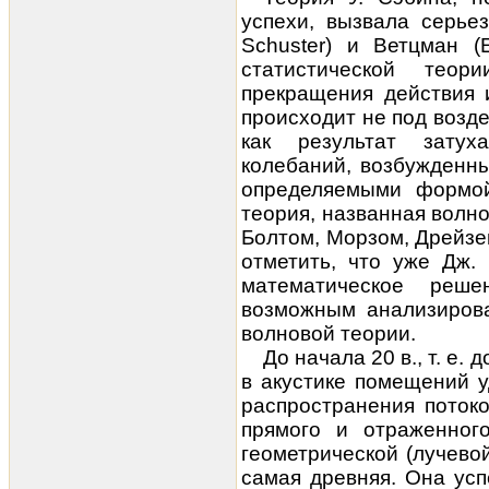
успехи, вызвала серьез
Schuster) и Ветцман (
статистической теор
прекращения действия 
происходит не под возд
как результат затух
колебаний, возбужденны
определяемыми формо
теория, названная волн
Болтом, Морзом, Дрейзе
отметить, что уже Дж.
математическое реше
возможным анализирова
волновой теории.
До начала 20 в., т. е.
в акустике помещений 
распространения поток
прямого и отраженного
геометрической (лучевой
самая древняя. Она ус