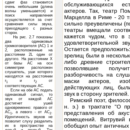
сдвиг фаз становится
обслуживающихся ест
очень небольшим (длина
актеров. Так, театр П
волны уменьшается) и
поиск направления
Марцелла в Риме - 20 т
осуществляется за счет
сильно преувеличены (
сравнения силы звука,
приходящего с разных
театры вмещали соотве
сторон.
кажется чудом, что в 
На рис. 2.7 показаны
два одинаковых
удовлетворительной зв
громкоговорителя (АС) 1 и
Остается предположить
2, расположенные на
расстоянии 2L один от
зрелищ были в нескольк
другого. На расстоянии Х
либо древние строите
от базы АС на оси
симметрии расположен
позволявшие получ
слушатель, уши которого
разборчивость на слуш
находятся на расстоянии
маски актеров, из
r
и r
от
1
2
соответствующих АС.
действующих лиц, был
Если на обе АС подать
звук в сторону зрителей.
одинаковый сигнал, то
звук от каждой АС
Римский поэт, философ
достигнет ушей
н. э.) в трактате "О 
одновременно: правого от
АС
, а левого - от АС
.
представления об акус
1
2
Идентичность звуков не
помещений. Витрувий в
позволит слуху разделить
обобщил опыт античных
их в пространстве на
левый и правый. Так