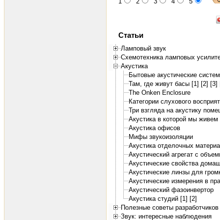
1
2
3
4
5
Статьи
Ламповый звук
Схемотехника ламповых усилит
Акустика
Бытовые акустические систем
Там, где живут басы [1]
[2]
[3]
The Onken Enclosure
Категории слухового восприят
Три взгляда на акустику поме
Акустика в которой мы живем 
Акустика офисов
Мифы звукоизоляции
Акустика отделочных матери
Акустический агрегат с объе
Акустические свойства дома
Акустические линзы для гром
Акустические измерения в пр
Акустический фазоинвертор
Акустика студий [1]
[2]
Полезные советы разработчиков 
Звук: интересные наблюдения