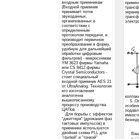
входным приемникам
примен
(Входной приемник
трансф
принимает поток
экрани
звукоданных,
трансф
организованных в
электр
соответствии с
определенным
протоколом передачи, и
производит первичное
преобразование в форму,
удобную для дальнейшей
обработки цифровым
фильтром) - микросхемам
YM 3623 фирмы Yamaha
или CS 8412 фирмы
Crystal Semiconductors -
стоит специальный
входной приемник AES 21
от UltraAnalog. Технология
его изготовления
аналогична
колпак
вышеописанному
5. Обр
процессу производства
особен
ЦАПов.
подавл
Для борьбы с эффектом
емкост
"джиттера" (дрожания фаз
безннд
тактовых импульсов) в
приемнике используется
двойная схема PLL для
Ваш
"грубой" и "тонкой"