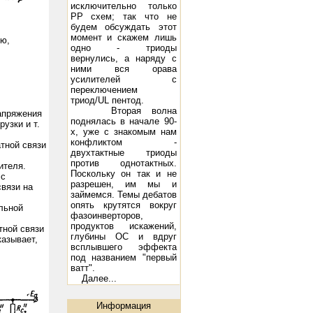
исключительно только
РР схем; так что не
будем обсуждать этот
момент и скажем лишь
ию,
одно - триоды
вернулись, а наряду с
ними вся орава
 2х10 Вт
усилителей с
переключением
триод/UL пентод.
Вторая волна
апряжения
поднялась в начале 90-
узки и т.
х, уже с знакомым нам
конфликтом -
тной связи
двухтактные триоды
против однотактных.
ителя.
Поскольку он так и не
 с
разрешен, им мы и
вязи на
займемся. Темы дебатов
опять крутятся вокруг
льной
фазоинверторов,
продуктов искажений,
ной связи
глубины ОС и вдруг
азывает,
всплывшего эффекта
под названием "первый
ватт".
Далее...
истема Music Angel TK-10: 10 - 250 Вт, 45 Гц - 22 кГц, 8 Ом, 97 дБ/Вт/м
Акустическая система DIVA 5.2:
Информация