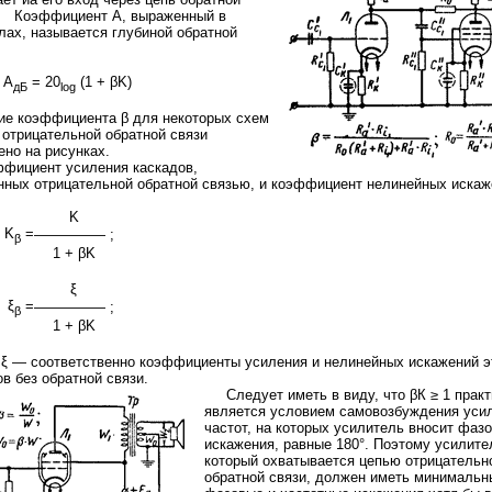
 Коэффициент А, выраженный в
лах, называется глубиной обратной
A
= 20
(1 + βK)
дБ
log
(max) 800 V Plate Current (max) 230 mA Plate Dissipation (max) 40 W
845: D.C. Plate Voltage 1250 D.C. Grid
ие коэффициента β для некоторых схем
 отрицательной обратной связи
ено на рисунках.
циент усиления каскадов,
нных отрицательной обратной связью, и
коэффициент нелинейных искаж
K
K
=
————— ;
β
1 + βK
ξ
ξ
=
————— ;
β
1 + βK
и ξ — соответственно коэффициенты усиления и нелинейных искажений э
в без обратной связи.
Следует иметь в виду, что βК ≥ 1 практ
является условием самовозбуждения уси
частот, на которых усилитель вносит
фазо
искажения
, равные 180°. Поэтому усилите
который охватывается цепью отрицательн
обратной связи, должен иметь минимальн