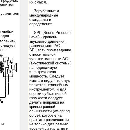
 пределах
их смысл.
силитель
Зарубежные и
 усилителя
международные
стандарты и
определения.
и любых
SPL (Sound Pressure
кадов
Level) - уровень
еспечить
звукового давления,
 следует
развиваемого АС.
ов.
SPL есть произведение
относительной
чувствительности АС
(акустической системы)
на подводимую
электрическую
мощность. Следует
иметь в виду, что слух
является нелинейным
инструментом, и для
оценки субъективной
громкости следует
делать поправки на
кривые равной
слышимости (weighting
curve), которые на
практике различаются
ля.
не только для разных
уровней сигнала, но и