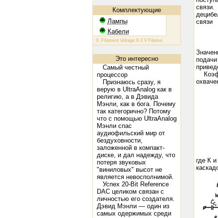
связи.
Комплектующие
децибе
Лампы
связи
Кабели
КТ 88: Filament Voltage 6.3 V Filament Current 1.6 A Plate Voltage 
Значен
Это интересно
подачи
привед
Самый честный
Коэффи
процессор
охваче
Признаюсь сразу, я
верую в UltraAnalog как в
религию, а в Дэвида
Мэнли, как в бога. Почему
так категорично? Потому
что с помощью UltraAnalog
Мэнли спас
аудиофильский мир от
бездуховности,
заложенной в компакт-
диске, и дал надежду, что
где К 
потеря звуковых
каскадо
"виниловых" высот не
является невосполнимой.
Успех 20-Bit Reference
DAC целиком связан с
личностью его создателя.
Дэвид Мэнли — один из
самых одержимых среди