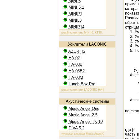
MINI 6
примен
MINI 5.1
котора
показа
MINIP1
Различ
MINIL3
обратн
MINIP14
отрица
1. Ум
Ламповый усилитель MINI 6: KT88, 2х60 Вт
Ламповый усилитель M
2. Уме
3. Уме
Усилители LACONIC
4. Ум
5. Пов
AZUR H2
HA-02
HA-03B
HA-03B2
HA-03M
Lunch Box Pro
Ламповые усилители LACONIC HA-02,03B/B2/M: 6N6P, 2х1,2 Вт н
Акустические системы
Music Angel One
во ско
Music Angel 2.5
A = 
Music Angel TK-10
DIVA 5.2
где β 
часть 
Акустическая система Music Angel One: 20 - 100 Вт, 38 Гц - 30 кГц,
поступа