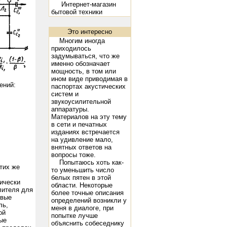
Интернет-магазин
бытовой техники
Это интересно
Многим иногда
 Voltage -98 Peak A.F. Grid Voltage 93 D.C. Plate Current (ma.) 95 Power Output (watts) 15 21
300B: Filam
приходилось
задумываться, что же
именно обозначает
мощность, в том или
ином виде приводимая в
ений
:
паспортах акустических
систем и
звукоусилительной
аппаратуры.
Материалов на эту тему
в сети и печатных
изданиях встречается
на удивление мало,
внятных ответов на
вопросы тоже.
Попытаюсь хоть как-
тих же
то уменьшить число
белых пятен в этой
ически
области. Некоторые
лителя для
более точные описания
вые
определений возникли у
ль,
меня в диалоге, при
ой
попытке лучше
ые
объяснить собеседнику