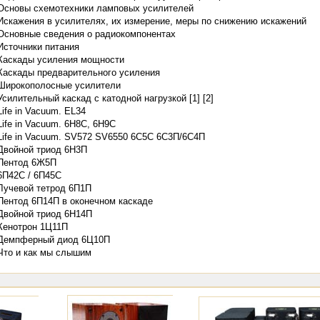
Основы схемотехники ламповых усилителей
Искажения в усилителях, их измерение, меры по снижению искажений
Основные сведения о радиокомпонентах
Источники питания
Каскады усиления мощности
Каскады предварительного усиления
Широкополосные усилители
Усилительный каскад с катодной нагрузкой [1]
[2]
Life in Vacuum. EL34
Life in Vacuum. 6H8C, 6H9C
Life in Vacuum. SV572 SV6550 6C5C 6C3П/6C4П
Двойной триод 6Н3П
Пентод 6Ж5П
6П42С / 6П45С
Лучевой тетрод 6П1П
Пентод 6П14П в оконечном каскаде
Двойной триод 6Н14П
Кенотрон 1Ц11П
Демпферный диод 6Ц10П
Что и как мы слышим