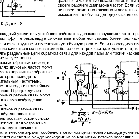
фазовые и
частотные искажения
хотя бы в
своего рабочего диапазона частот. Если у
не вносит заметных фазовых и частотных
искажений, то обычно для двухкаскадного
K
β
= 5 - 8.
0
0
скадный усилитель устойчиво работает в диапазоне звуковых частот пр
иях K
β
Не рекомендуется охватывать обратной связью более трех кас
0
0.
еля из-за трудности обеспечить устойчивую работу. Если необходимо об
ние качественных показателей более чем в трех каскадах усилителя, то
ять раздельные цепи обратной связи для каждой пары или тройки каскад
 искусственно
яемых обратных связей, в
елях звуковых частот могут
место паразитные обратные
которые приводят к
ительным частотным,
м, а иногда и нелинейным
ниям. В ряде случаев
тные обратные связи могут
ти к самовозбуждению
еля.
тное обратные связи
 обусловливаются:
ктростатической связью
цепями, для устранения
й следует применять
остатические экраны, особенно в сеточной цепи первого каскада усилите
нитной связью между каскадами из-за магнитных потоков рассеяния,