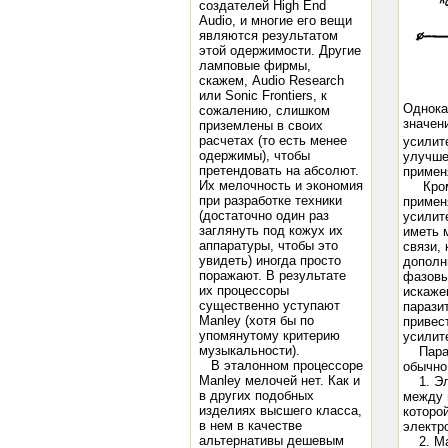
создателей High End
Audio, и многие его вещи
являются результатом
этой одержимости. Другие
ламповые фирмы,
скажем, Audio Research
или Sonic Frontiers, к
Однока
сожалению, слишком
значен
приземлены в своих
расчетах (то есть менее
усилит
одержимы), чтобы
улучше
претендовать на абсолют.
примен
Их мелочность и экономия
Кроме
при разработке техники
примен
(достаточно один раз
усилит
заглянуть под кожух их
иметь 
аппаратуры, чтобы это
связи, 
увидеть) иногда просто
дополн
поражают. В результате
фазовы
их процессоры
искаже
существенно уступают
парази
Manley (хотя бы по
привес
упомянутому критерию
усилит
музыкальности).
Парази
В эталонном процессоре
обычно
Manley мелочей нет. Как и
1. Эле
в других подобных
между 
изделиях высшего класса,
которо
в нем в качестве
электр
альтернативы дешевым
2. Маг