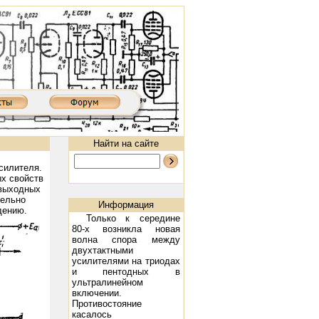
Найти на сайте
силителя.
х свойств
 выходных
тельно
Информация
дению.
Только к середине
80-х возникла новая
волна спора между
двухтактными
усилителями на триодах
и пентодных в
50MKIII: 300B, 2х9 Вт
Ламповый усилитель XD8502AIII: 300B, 2х9 Вт
Предварительный ламповый уси
ультралинейном
включении.
Противостояние
касалось