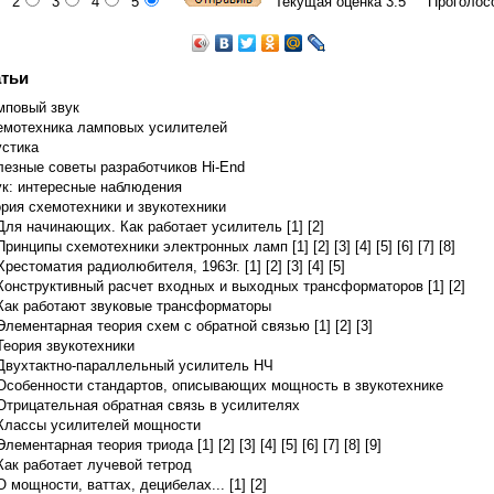
2
3
4
5
Текущая оценка 3.5 Проголосо
тьи
мповый звук
емотехника ламповых усилителей
устика
езные советы разработчиков Hi-End
ук: интересные наблюдения
рия схемотехники и звукотехники
Для начинающих. Как работает усилитель [1]
[2]
Принципы схемотехники электронных ламп [1]
[2]
[3]
[4]
[5]
[6]
[7]
[8]
Хрестоматия радиолюбителя, 1963г. [1]
[2]
[3]
[4]
[5]
Конструктивный расчет входных и выходных трансформаторов [1]
[2]
Как работают звуковые трансформаторы
Элементарная теория схем с обратной связью [1]
[2]
[3]
Теория звукотехники
Двухтактно-параллельный усилитель НЧ
Особенности стандартов, описывающих мощность в звукотехнике
Отрицательная обратная связь в усилителях
Классы усилителей мощности
Элементарная теория триода [1]
[2]
[3]
[4]
[5]
[6]
[7]
[8]
[9]
Как работает лучевой тетрод
О мощности, ваттах, децибелах... [1]
[2]