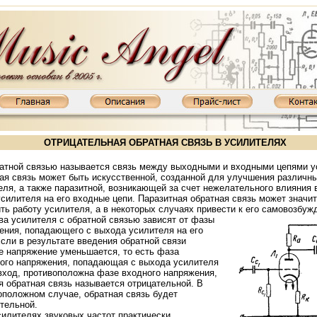
ОТРИЦАТЕЛЬНАЯ ОБРАТНАЯ СВЯЗЬ В УСИЛИТЕЛЯХ
ой связью называется связь между выходными и входными цепями у
ая связь может быть искусственной, созданной для улучшения различны
еля, а также паразитной, возникающей за счет нежелательного влияния
усилителя на его входные цепи. Паразитная обратная связь может значи
ть работу усилителя, а в некоторых случаях привести к его самовозбуж
ва усилителя с обратной связью зависят от фазы
ения, попадающего с выхода усилителя на его
Если в результате введения обратной связи
е напряжение
уменьшается, то есть фаза
ого напряжения, попадающая с выхода усилителя
 вход, противоположна фазе входного напряжения,
ль XD800MKIII: KT88, 2х65 Вт
Ламповый усилитель XD845MKIII: 845, 2х20 Вт
Ламповый усилитель XD8
ая обратная связь называется отрицательной. В
оположном случае, обратная связь будет
тельной.
ителях звуковых частот практически