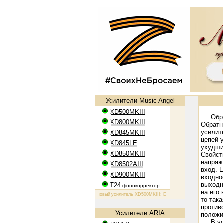
Усилители Music Angel
XD500MKIII
Обратн
XD800MKIII
Обратн
усилит
XD845MKIII
цепей 
XD845LE
ухудши
XD850MKIII
Свойст
напряж
XD8502AIII
вход. 
XD900MKIII
входно
выходн
T24
фонокорректор
на его
Ламповый усилитель XD500MKIII: EL34, 2х50 Вт
Ламповый усилите
то так
против
Усилители ARIA
положи
В усил