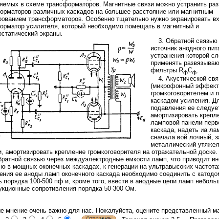
яемых в схеме трансформаторов. Магнитные связи можно устранить ра
орматоров различных каскадов на большее расстояние или магнитным
рованием трансформаторов. Особенно тщательно нужно экранировать в
орматор усилителя, который необходимо помещать в магнитный и
остатический экраны.
3. Обратной связью 
источник анодного пит
устранения которой с
применять развязыва
фильтры R
C
.
ф
ф
4. Акустической свя
(микрофонный эффект
громкоговорителем и 
каскадом усиления. Д
подавления ее следуе
амортизировать крепл
ламповой панели перв
каскада, надеть иа ла
сначала вой лочный, з
металлический утяже
и, амортизировать крепление громкоговорителя иа отражательной доске.
атной связью через междуэлектродные емкости ламп, что приводит ин
но в мощных оконечных каскадах, к генерации на ультравысоких частота
ения ее аноды ламп оконечного каскада необходимо соединить с катодо
ь порядка 100-500 пф и, кроме того, ввести в анодные цепи ламп неболь
укционные сопротивления порядка 50-300 Ом.
е мнение очень важно для нас. Пожалуйста, оцените представленный м