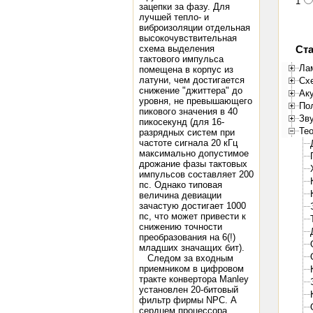
1
зацепки за фазу. Для
лучшей тепло- и
виброизоляции отдельная
высокочувствительная
схема выделения
Ста
тактового импульса
Ла
помещена в корпус из
латуни, чем достигается
Сх
снижение "джиттера" до
Ак
уровня, не превышающего
Пол
пикового значения в 40
Зв
пикосекунд (для 16-
Тео
разрядных систем при
частоте сигнала 20 кГц
максимально допустимое
дрожание фазы тактовых
импульсов составляет 200
пс. Однако типовая
величина девиации
зачастую достигает 1000
пс, что может привести к
снижению точности
преобразования на 6(!)
младших значащих бит).
Следом за входным
приемником в цифровом
тракте конвертора Manley
установлен 20-битовый
фильтр фирмы NPC. А
сердцем процессора