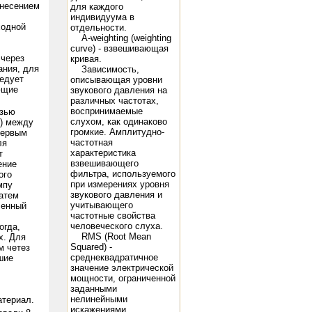
знесением
для каждого
индивидуума в
ходной
отдельности.
A-weighting (weighting
curve) - взвешивающая
через
кривая.
ания, для
Зависимость,
ледует
описывающая уровни
ющие
звукового давления на
различных частотах,
воспринимаемые
зью
слухом, как одинаково
) между
громкие. Амплитудно-
первым
частотная
ля
характеристика
т
взвешивающего
ение
фильтра, используемого
ого
при измерениях уровня
мпу
звукового давления и
атем
учитывающего
ленный
частотные свойства
человеческого слуха.
огда,
RMS (Root Mean
х. Для
Squared) -
м четез
среднеквадратичное
шие
значение электрической
мощности, ограниченной
заданными
нелинейными
атериал.
искажениями.