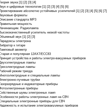
Теория звука [1]
[2]
[3]
[4]
Звук и цифровые технологии [1]
[2]
[3]
[4]
[5]
[6]
Проектирование абсолютно устойчивых усилителей [1]
[2]
[3]
[4]
[5]
[6]
[7]
Звуковые форматы
Описание стандарта MP3
Правильная мощность
Начинающим. Радиолампа
Высококачественный усилитель низкой частоты
Объемный звук [1]
[2]
[3]
Парадоксы электрона
Вибратор к гитаре
Ламповый авометр
Старая и популярная 12АХ7/ЕСС83
Принцип устройства и работы электро-вакуумных приборов
Двухэлектродные лампы
Трехэлектродные лампы
Рабочий режим триода
Многоэлектродные и специальные лампы
Электронно-лучевые трубки
Газоразрядные и индикаторные приборы
Фотоэлектронные приборы
Собственные шумы электронных ламп
Особенности работы электронных ламп на СВЧ
Специальные электронные приборы для СВЧ
Надежность и испытание электровакуумных приборов