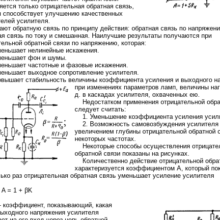
яется только отрицательная обратная связь,
я способствует улучшению качественных
телей усилителя.
ают обратную связь по принципу действия: обратная связь по напряжен
ая связь по току и смешанная. Наилучшие результаты получаются при
тельной обратной связи по напряжению, которая:
еньшает
нелинейные искажения
.
INIP1: 6AQ5, 2х10 Вт
Ламповый усилитель MINIL3: EL34, 2х35 Вт
Ламповый усилитель MINIP14: 6P14,
ньшает фон и шумы.
ньшает частотные и
фазовые искажения
.
еньшает выходное
сопротивление усилителя
.
ышает стабильность величины коэффициента усиления и выходного н
при изменениях параметров ламп, величины нагр
д. в каскадах усилителя, охваченных ею.
Недостатком применения отрицательной обра
следует считать:
1. Уменьшение коэффициента усиления усил
2. Возможность самовозбуждения усилителя
увеличением глубины отрицательной обратной с
некоторых частотах.
а 300 Ом
Некоторые способы осуществления отрицате
обратной связи показаны на рисунках.
Количественно действие отрицательной обрат
характеризуется коэффициентом А, который пок
лько раз отрицательная обратная связь уменьшает усиление усилителя
1 + βK
— коэффициент, показывающий, какая
выходного напряжения усилителя
 86 Дб/Вт/м
Акустическая система Music Angel 2.5: 20 - 200 Вт, 20 Гц - 30 кГц, 86 Дб/Вт/м
Акустическая с
ет иа его вход через цепь обратной