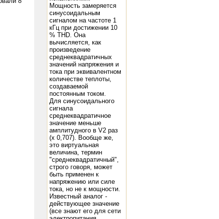
вали 8
Мощность замеряется
синусоидальным
сигналом на частоте 1
кГц при достижении 10
% THD. Она
вычисляется, как
произведение
среднеквадратичных
значений напряжения и
тока при эквивалентном
количестве теплоты,
создаваемой
постоянным током.
Для синусоидального
сигнала
среднеквадратичное
значение меньше
амплитудного в V2 раз
(x 0,707). Вообще же,
это виртуальная
величина, термин
"среднеквадратичный",
строго говоря, может
быть применен к
напряжению или силе
тока, но не к мощности.
Известный аналог -
действующее значение
(все знают его для сети
электропитания