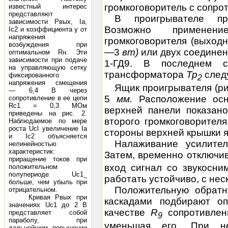
громкоговоритель с сопро
известный интерес
представляют
В проигрывателе при
зависимости Рвых, Iа,
Возможно применен
Iс2 и коэффициента γ от
напряжения
громкоговорителя (выход
возбуждения при
—3
в
m)
или двух соедине
оптимальном Rн. Эти
зависимости при подаче
1-ГД9. В последнем 
на управляющую сетку
трансформатора
Тр
след
фиксированного
2
напряжения смещения
Ящик проигрывателя (р
— 6,4 В через
5
мм.
Расположение ос
сопротивление в ее цепи
Rс1 = 0,3 МОм
верхней панели показано
приведены на рис. 2.
второго громкоговорител
Наблюдаемое по мере
роста Ucl увеличение Iа
стороны верхней крышки 
и Iс2 объясняется
Налаживание усилите
нелинейностью
характеристик:
Затем, временно отключи
приращение токов при
вход сигнал со звукосни
положительном
полупериоде Uс1_
работать устойчиво, с не
больше, чем убыль при
Положительную обрат
отрицательном.
Кривая Рвых при
каскадами подбирают о
значениях Uc1 до 2 В
качестве
R
сопротивле
представляет собой
9
параболу, при
уменьшая его. При н
дальнейшем повышении