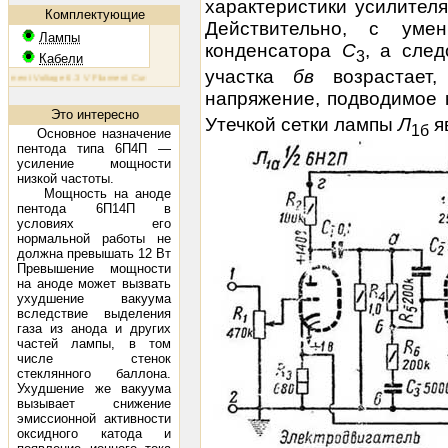
характеристики усилителя
Комплектующие
Действительно, с уме
Лампы
конденсатора
С
, а сле
3
Кабели
участка
бв
возрастает
nt Voltage 6.3 V Filament Current 1.6 A Plate Voltage (max) 800 V Plate Current (max) 230 mA Plate Dissi
напряжение, подводимое к
Это интересно
Утечкой сетки лампы
Л
я
1
б
Основное назначение
пентода типа 6П4П —
усиление мощности
низкой частоты.
Мощность на аноде
пентода 6П14П в
условиях его
нормальной работы не
должна превышать 12 Вт
Превышение мощности
на аноде может вызвать
ухудшение вакуума
вследствие выделения
газа из анода и других
частей лампы, в том
числе стенок
стеклянного баллона.
Ухудшение же вакуума
вызывает снижение
эмиссионной активности
оксидного катода и