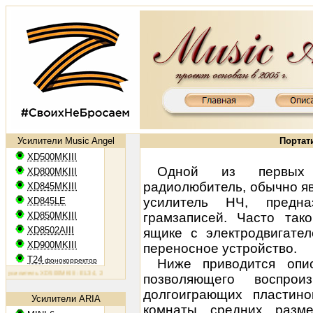
Усилители Music Angel
Портат
XD500MKIII
Одной из первых к
XD800MKIII
радиолюбитель, обычно яв
XD845MKIII
усилитель НЧ, предна
XD845LE
XD850MKIII
грамзаписей. Часто так
XD8502AIII
ящике с электродвигате
XD900MKIII
переносное устройство.
T24
фонокорректор
Ниже приводится опис
литель XD500MKIII: EL34, 2х50 Вт
Ламповый усилитель XD800MKIII: KT88, 2х65 Вт
Ламповый усилите
позволяющего воспро
долгоиграющих пластино
Усилители ARIA
комнаты средних разм