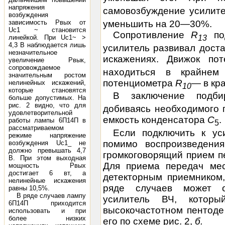
напряжения
самовозбуждение усилите
возбуждения
уменьшить на 20—30%.
зависимость Рвых от
Uc1 ~ становится
Сопротивление
R
по
13
линейкой. При Uс1~ >
4,3 В наблюдается лишь
усилитель развивал дост
незначительное
искажениях. Движок по
увеличение Рвык,
сопровождаемое
находиться в крайнем
значительным ростом
потенциометра
R
— в кр
нелинейных искажений,
10
которые становятся
В заключение подби
больше допустимых. На
рис. 2 видно, что для
добиваясь необходимого 
удовлетворительной
емкость конденсатора
С
.
работы лампы 6П14П в
5
рассматриваемом
Если подключить к ус
режиме напряжение
помимо воспроизведения
возбуждения Uс1_ не
должно превышать 4,7
громкоговорящий прием п
В. При этом выходная
Для приема передач мес
мощность Рвых
достигает 6 вт, а
детекторным приемником,
нелинейные искажения
ряде случаев может о
равны 10,5%.
В ряде случаев лампу
усилитель ВЧ, котор
6П14П приходится
высокочастотном пентоде 
использовать и при
более низких
его по схеме рис. 2,
б.