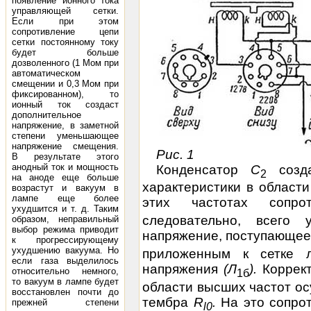
появление ионного тока
управляющей сетки.
Если при этом
сопротивление цепи
сетки постоянному току
будет больше
дозволенного (1 Мом при
автоматическом
смещении и 0,3 Мом при
фиксированном), то
ионный ток создаст
дополнительное
напряжение, в заметной
степени уменьшающее
напряжение смещения.
Рис. 1
В результате этого
анодный ток и мощность
Конденсатор
С
созда
2
на аноде еще больше
характеристики в области
возрастут и вакуум в
лампе еще более
этих частотах сопро
ухудшится и т. д. Таким
следовательно, всего
образом, неправильный
выбор режима приводит
напряжение, поступающее 
к прогрессирующему
ухудшению вакуума. Но
приложенным к сетке л
если газа выделилось
напряжения
(
Л
).
Коррек
относительно немного,
1
б
то вакуум в лампе будет
области высших частот о
восстановлен почти до
тембра
R
.
На это сопро
прежней степени
l0