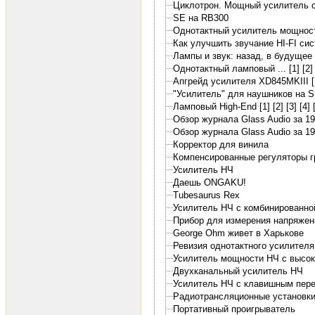
Циклотрон. Мощный усилитель 
SE на RB300
Однотактный усилитель мощност
Как улучшить звучание HI-FI сис
Лампы и звук: назад, в будущее 
Однотактный ламповый ... [1]
[2]
Апгрейд усилителя XD845MKIII [
"Усилитель" для наушников на S
Ламповый High-End [1]
[2]
[3]
[4]
Обзор журнала Glass Audio за 19
Обзор журнала Glass Audio за 19
Корректор для винила
Компенсированные регуляторы г
Усилитель НЧ
Даешь ONGAKU!
Tubesaurus Rex
Усилитель НЧ с комбинированно
Прибор для измерения напряжен
George Ohm живет в Харькове
Ревизия однотактного усилител
Усилитель мощности НЧ с высо
Двухканальный усилитель НЧ
Усилитель НЧ с клавишным пер
Радиотрансляционные установки
Портативный проигрыватель