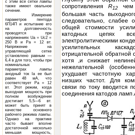
с этим все сетки лампы
сопротивления
R
чем
также имеют овальное
12
сечение.
большая часть выходног
Измерение
параметров пентода
следовательно, слабее 
6П14П и испытание его
общей стоимости усил
на долговечность
катодных цепях вс
проводятся при
напряжениях Ua = Uc2 =
электролитическими конде
250 В и Ра = 12 вт.
усилительных каска
Напряжение на
управляющей сетке
отрицательной обратной с
установлено равным —
хотя ,и снижает нелине
6,4 в для того, чтобы при
номинальных
нежелательной (особен
параметрах лампы
ухудшает частотную хар
анодный ток Iа ее был
равен 48 мА, что
низших частот. Для ком
соответствует Ра = 12
связи по току вводится 
вт. Этот режим, когда
выходная мощность при
соединения катодов ламп
полном возбуждении
достигает 5,5—6 вт.
может быть принят в
качестве основного
рабочего режима лампы.
Однако на практике
часто бывает вполне
достаточной несколько
меньшая мощность,