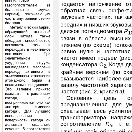
специальным
подается напряжение от
газопоглотителем (в
обратная связь эффект
большинстве случае
барием), покрывающим
звуковых частотах, так к
часть внутренней стенки
баллона.
средних и низших звуковы
Металлический барий,
движок потенциометра
R
образующий активный
1
слой катода, также
связи в области высших 
обладает способностью
нижнем (по схеме) полож
поглощать газы и
переходить в неактивное
равно нулю и частотная
состояние. При
частот имеет подъем (рис.
значительном
ухудшении вакуума
конденсатора С
Когда д
2
.
наблюдается массовый
крайнем верхнем (по схе
переход активного в
эмиссионном отношении
оказывается наиболее сил
атомарного бария в
завалу частотной характ
неактивные соединения.
Это явление принято
частот (рис. 2, кривая
в).
называть отравлением
Основная цепь отр
катода, а
воспринимается оно как
предназначенная для у
«потеря эмиссии
охватывает весь усилите
катода». Для лучшего
использования
трансформатора напряж
поверхности катода он
сопротивление
R
,
т. е
делается овального
3
сечения. В соответствии
Глубину этой обратной с