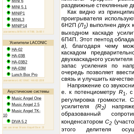
MINI 6
раздвижные стеклянные д
MINI 5.1
Как видно из принципи
MINIP1
проигрывателя использую
MINIL3
6Н2П
(Л
)
выполнен двух 
MINIP14
1
выходном каскаде усил
литель MINI 6: KT88, 2х60 Вт
Ламповый усилитель MINIP1: 6AQ5, 2х10 Вт
Ламповый усилитель MINIL
6П4П. Этот пентод облада
Усилители LACONIC
в),
благодаря чему мо
HA-02
каскадом предварительн
HA-03B
двухкаскадного усилителя
HA-03B2
запас усиления по нап
HA-03M
очередь позволяет ввест
Lunch Box Pro
связь и улучшить качеств
илители LACONIC HA-02,03B/B2/M: 6N6P, 2х1,2 Вт на 300 Ом
Напряжение со звукосн
е. к потенциометру
R
, 
Акустические системы
1
Music Angel One
регулировка громкости. 
Music Angel 2.5
усилителя
(R
)
напряж
2
Music Angel TK-
образованный сопро
10
конденсатором
С
(участ
DIVA 5.2
2
система Music Angel One: 20 - 100 Вт, 38 Гц - 30 кГц, 86 Дб/Вт/м
Акустическая система Music Angel 2.5: 
этого делителя осущ