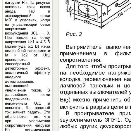
нагрузки Rн. На рисунке
показаны токи покоя
анода Iа0 и
экранирующей сетки
Iс20 в условиях, когда
на управляющей сетке
напряжение
Рис. 3
возбуждения UС1~ = 0.
При подаче на сетку
напряжения Uc1 = 4,3 В
Выпрямитель выполне
(амплитуда 6,1 В) из-за
нелинейной зависимости
применением в фильт
Iа и Iс2 от Uс1
сопротивления.
проявляется
своеобразный
Для того чтобы проигр
детекторный эффект,
на необходимое напряже
аналогичный эффекту
анодного
колодка переключения на
детектирования,
ламповой панельки и цо
вызывающий
увеличение токов. В
отдельных выключателей у
дальнейшем, если
Вк
) можно применить об
поддерживать
2
неизменным Uс1 и
включить в разрыв цепи в 
повышать Rн, анодный
ток начнет падать. Это
В проигрывателе при
объясняется тем, что
звукосниматель ЗПУ-1. О
при увеличении
сопротивления нагрузки
любых других двухскорос
Rн динамическая