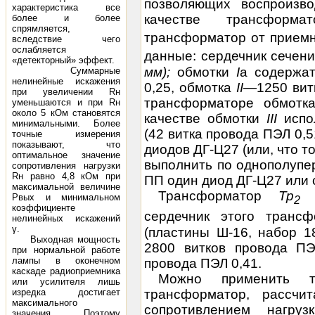
позволяющих воспроизво
характеристика все
качестве трансформ
более и более
спрямляется,
трансформатор от прием
вследствие чего
ослабляется
данные: сердечник сечен
«детекторный» эффект.
мм);
обмотки
I
а содержа
Суммарные
нелинейные искажения
0,25, обмотка
II
—1250 вит
при увеличении Rн
трансформаторе обмотка
уменьшаются и при Rн
около 5 кОм становятся
качестве обмотки
III
испол
минимальными. Более
(42 витка провода ПЭЛ 0,5
точные измерения
показывают, что
диодов ДГ-Ц27 (или, что 
оптимальное значение
выполнить по однополупе
сопротивления нагрузки
Rн равно 4,8 кОм при
ПП один диод ДГ-Ц27 или 
максимальной величине
Трансформатор
Тр
Pвых и минимальном
2
коэффициенте
сердечник этого транс
нелинейных искажений
γ.
(пластины Ш-16, набор 
Выходная мощность
2800 витков провода ПЭ
при нормальной работе
лампы в оконечном
провода ПЭЛ 0,41.
каскаде радиоприемника
Можно применить т
или усилителя лишь
трансформатор, рассч
изредка достигает
максимального
сопротивлением нагр
значения. Поэтому