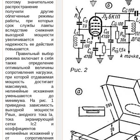
поэтому значительное
распространение
получили другие
облегченные режимы
работы, при которых
срок службы лампы
вследствие снижения
выходной мощности
увеличивается и
надежность ее действия
повышается.
Правильный выбор
режима включает в себя
также определение
оптимальной величины
Рис. 2
сопротивления нагрузки,
при которой отдаваемая
мощность достигает
максимума, а
нелинейные искажения
уменьшаются до
минимума. На рис. 1
приведена зависимость
выходной мощности
Рвых, анодного тока Iа,
тока экранирующей
сетки Iс2 и
коэффициентов
нелинейных искажений γ
от сопротивления