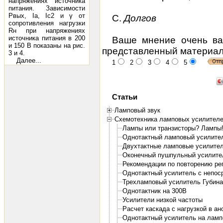
напряжениях источника
питания. Зависимости
Рвых, Iа, Iс2 и γ от
С.
Долгов
сопротивления нагрузки
Rн при напряжениях
источника питания в 200
Ваше мнение очень ва
и 150 В показаны на рис.
представленный материал
3 и 4.
Далее...
1
2
3
4
5
Статьи
Ламповый звук
Схемотехника ламповых усилител
Лампы или транзисторы? Лампы
Однотактный ламповый усилите
Двухтактные ламповые усилите
Оконечный пушпульный усилите
Рекомендации по повторению р
Однотактный усилитель с непосре
Трехламповый усилитель Губина
Однотактник на 300В
Усилители низкой частоты
Расчет каскада с нагрузкой в ан
Однотактный усилитель на лампе