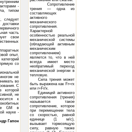
внутренним
Сопротивление
акторами -
трения — одна из
ла, типом
составляющих
активного
к, следует
механического
в доставки
сопротивления.
ервичного
Характерной
ьная часть
особенностью реальной
ует свои
механической системы
тественных
(обладающей активным
механическим
ппаратных
сопротивлением)
овой опыт,
является то, что в ней
категорий
всегда имеет место
апрямую со
необратимый переход
механической энергии в
сиональной
тепловую.
 многом не
Сила трения может
инимать во
быть выражена как Fr=rx
рования. С
или r=Fr/x.
в которой
Единицей активного
сивной, не
сопротивления (трения)
носится к
называется такое
изкобитных
сопротивление, которое
рте GM в
при перемещении тела
ой науке -
со скоростью, равной
единице (1 м/с),
ндр Гапон
вызывает тормозящую
силу, равную также