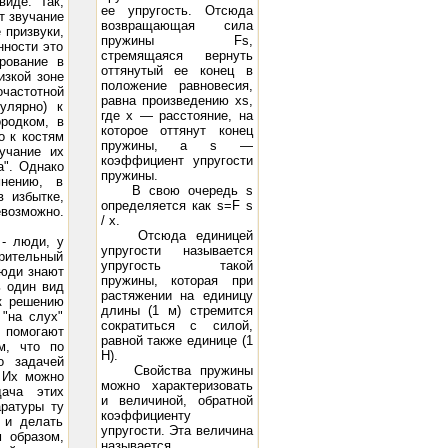
виде. Так,
ее упругость. Отсюда
т звучание
возвращающая сила
 призвуки,
пружины Fs,
нности это
стремящаяся вернуть
рование в
оттянутый ее конец в
изкой зоне
положение равновесия,
частотной
равна произведению xs,
улярно) к
где х — расстояние, на
ородком, в
которое оттянут конец
о к костям
пружины, a s —
учание их
коэффициент упругости
а". Однако
пружины.
мнению, в
В свою очередь s
в избытке,
определяется как s=F s
возможно.
/ x.
Отсюда единицей
 - люди, у
упругости называется
ерительный
упругость такой
люди знают
пружины, которая при
ь один вид
растяжении на единицу
 к решению
длины (1 м) стремится
"на слух"
сократиться с силой,
 помогают
равной также единице (1
м, что по
Н).
о задачей
Свойства пружины
 Их можно
можно характеризовать
дача этих
и величиной, обратной
аратуры ту
коэффициенту
 и делать
упругости. Эта величина
м образом,
называется