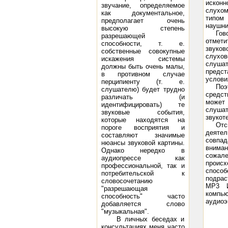
исконн
звучание, определяемое
слухом
как документальное,
типом 
предполагает очень
наушник
высокую степень
Гов
разрешающей
отмети
способности, т. е.
звуков
собственные совокупные
слухов
искажения системы
слуша
должны быть очень малы,
предст
в противном случае
услови
перципиенту (т. е.
Поэ
слушателю) будет трудно
средст
различать (и
может 
идентифицировать) те
слушат
звуковые события,
звукот
которые находятся на
Отс
пороге восприятия и
деятел
составляют значимые
совпад
нюансы звуковой картины.
вниман
Однако нередко в
сожале
аудиопрессе как
происх
профессиональной, так и
спосо
потребительской к
подрас
словосочетанию
МР3 И
"разрешающая
компью
способность" часто
аудиоэ
добавляется слово
"музыкальная".
В личных беседах и
консультациях меня часто