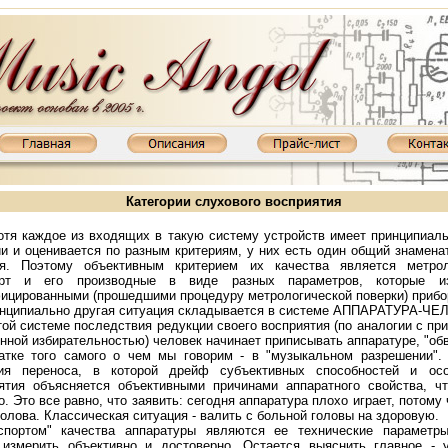
Категории слухового восприятия
отя каждое из входящих в такую систему устройств имеет принципиал
и и оценивается по разным критериям, у них есть один общий знаменат
я. Поэтому объективным критерием их качества является метрол
арт и его производные в виде разных параметров, которые и
ицированными (прошедшими процедуру метрологической поверки) прибо
нципиально другая ситуация складывается в системе АППАРАТУРА-ЧЕ
той системе последствия редукции своего восприятия (по аналогии с пр
нной избирательностью) человек начинает приписывать аппаратуре, "обв
атке того самого о чем мы говорим - в "музыкальном разрешении".
ия переноса, в которой дрейф субъективных способностей и осо
ятия объясняется объективными причинами аппаратного свойства, ч
D800MKIII: KT88, 2х65 Вт
Ламповый усилитель XD845MKIII: 845, 2х20 Вт
Ламповый усилитель XD850MK
о. Это все равно, что заявить: сегодня аппаратура плохо играет, потому 
голова. Классическая ситуация - валить с больной головы на здоровую.
спортом" качества аппаратуры являются ее технические параметры
измерить объективно и достоверно. Остается выяснить главное - у