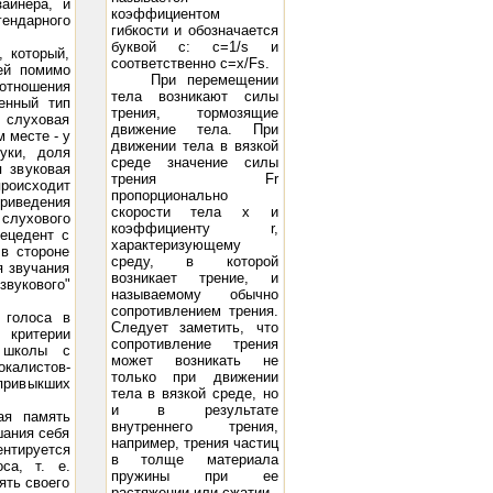
айнера, и
коэффициентом
гендарного
гибкости и обозначается
буквой с: c=1/s и
 который,
соответственно c=x/Fs.
ей помимо
При перемещении
оотношения
тела возникают силы
енный тип
трения, тормозящие
, слуховая
движение тела. При
 месте - у
движении тела в вязкой
уки, доля
среде значение силы
 звуковая
трения Fr
происходит
пропорционально
приведения
скорости тела х и
 слухового
коэффициенту r,
ецедент с
характеризующему
в стороне
среду, в которой
я звучания
возникает трение, и
вукового"
называемому обычно
сопротивлением трения.
 голоса в
Следует заметить, что
критерии
сопротивление трения
й школы с
может возникать не
калистов-
только при движении
привыкших
тела в вязкой среде, но
и в результате
ая память
внутреннего трения,
шания себя
например, трения частиц
ентируется
в толще материала
са, т. е.
пружины при ее
ять своего
растяжении или сжатии.