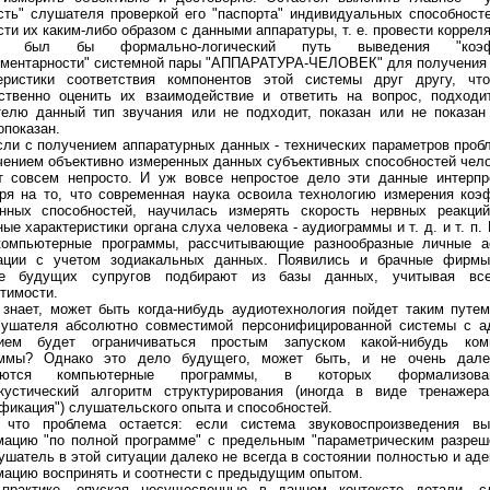
сть" слушателя проверкой его "паспорта" индивидуальных способност
сти их каким-либо образом с данными аппаратуры, т. е. провести коррел
о был бы формально-логический путь выведения "коэф
ментарности" системной пары "АППАРАТУРА-ЧЕЛОВЕК" для получения 
еристики соответствия компонентов этой системы друг другу, что
ственно оценить их взаимодействие и ответить на вопрос, подходи
елю данный тип звучания или не подходит, показан или не показан
1: 6AQ5, 2х10 Вт
Ламповый усилитель MINIL3: EL34, 2х35 Вт
Ламповый усилитель MINIP14: 6P14, 2х1
опоказан.
сли с получением аппаратурных данных - технических параметров пробл
чением объективно измеренных данных субъективных способностей чел
т совсем непросто. И уж вовсе непростое дело эти данные интерпр
ря на то, что современная наука освоила технологию измерения ко
нных способностей, научилась измерять скорость нервных реакций
ные характеристики органа слуха человека - аудиограммы и т. д. и т. п.
омпьютерные программы, рассчитывающие разнообразные личные а
ации с учетом зодиакальных данных. Появились и брачные фирмы-
ые будущих супругов подбирают из базы данных, учитывая вс
тимости.
 знает, может быть когда-нибудь аудиотехнология пойдет таким путе
 Ом
ушателя абсолютно совместимой персонифицированной системы с а
нием будет ограничиваться простым запуском какой-нибудь ком
аммы? Однако это дело будущего, может быть, и не очень дале
яются компьютерные программы, в которых формализов
кустический алгоритм структурирования (иногда в виде тренажера
фикация") слушательского опыта и способностей.
 что проблема остается: если система звуковоспроизведения в
ацию "по полной программе" с предельным "параметрическим разреш
ушатель в этой ситуации далеко не всегда в состоянии полностью и аде
ацию воспринять и соотнести с предыдущим опытом.
Дб/Вт/м
Акустическая система Music Angel 2.5: 20 - 200 Вт, 20 Гц - 30 кГц, 86 Дб/Вт/м
Акустическая систе
практике, опуская несущесвенные в данном контексте детали, 