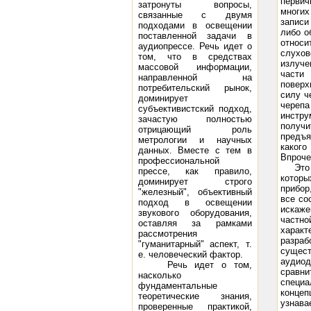
первич
затронуты вопросы,
многих
связанные с двумя
записи
подходами в освещении
либо о
поставленной задачи в
относи
аудиопрессе. Речь идет о
слухов
том, что в средствах
излуче
массовой информации,
части 
направленной на
поверх
потребительский рынок,
силу ч
доминирует
черепа
субъективистский подход,
инстру
зачастую полностью
получ
отрицающий роль
предъя
метрологии и научных
какого
данных. Вместе с тем в
Впроче
профессиональной
Это
прессе, как правило,
которы
доминирует строго
прибор
"железный", объективный
все со
подход в освещении
искаже
звукового оборудования,
частно
оставляя за рамками
харак
рассмотрения
разраб
"гуманитарный" аспект, т.
сущест
е. человеческий фактор.
аудиод
Речь идет о том,
сравн
насколько
специа
фундаментальные
концеп
теоретические знания,
узнава
проверенные практикой,