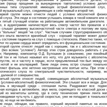
рия (прошу прощения за вынужденную тавтологию) условно делит
енных типа слушателей: имеющих острый физиологический слух
й музыкальный слух, соединяющих в себе первый и второй тип.
ервой группе можно отнести людей с условно абсолютной физиол
ой слуха. Эти люди в состоянии услышать комара в тихой комнате или 
 800 V Plate Current (max) 230 mA Plate Dissipation (max) 40 W
845: D.C. Plate Voltage 1250 D.C. Grid Vol
х пятый стучащий клапан на работающем автомобильном двигателе. 
о, в аудиограмме наличествует весь спектр частот без провалов и 
 слышат динамику высокочастотной части спектра и поэтому им про
з "больных" вещей "на слух". Частным случаем структурированного о
ого опыта является врачебный слух - хороший терапевт может дово
ь состояние пациента на слух с помощью стетоскопа. Известно также, ч
лог по шумам сердца может определить его функциональное состояние.
второй группе относят людей как с хорошим, так и с абсолютным м
 (без всяких "условно"). Автору этих строк доводилось работать с у
. Например, композитор О.Д. Булошкин (к сожалению, уже покойный
ой тон и не только называл его ноту, что для музыканта с абсолют
пустяк, но и частоту в герцах, если предъявленный тон был между нот
нотой и ее альтерацией. Такие люди очень остро слышат тональнос
ляют фальшь или неточно настроенные или взятые ноты. При этом о
огического слуха по спектральной чувствительности, например, м
 далекой от совершенства.
ретьей группе относят людей, совмещающих абсолютный музыкальн
 (условно-абсолютный) физиологический. Эти слышат все и везде. Для
знь в звучащей среде - сплошная пытка. Раздражает все: подви
ная колодка в автомобиле, звук мела, скрипящего по классной доске 
ий из магнитолы шлягер, где в силу технических причин лента маг
изводимая чуть-чуть с другой скоростью, уже не попадает в тональност
ор, но еще не ми-бемоль.
ие люди, обладая, как правило, хорошей звуковой памятью на искон