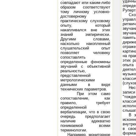
удачны
совпадают или каким-либо
опреде
образом соответствуют
Руперт
тому личному условно-
Схо
достоверному
управл
практическому слуховому
ритмич
опыту, который
звучан
накапливался вне этих
звучан
знаний эмпирически.
память
Другими словами,
дириже
насколько накопленный
отраже
слушательский опыт
картин
позволяет человеку
на пра
сопоставлять
этих р
определенные феномены
опыта 
звучаний с объективной
деятел
реальностью,
музыко
представленной
класси
метрологическими
(слухо
данными в виде
Нес
технических параметров.
запис
При этом само
"тожд
сопоставление, как
класси
правило, требует
исполн
определенной
слышат
вербализации, что в свою
В э
очередь предполагает
исконн
наличие адекватно
внутре
понимаемой всеми
в сво
терминологии.
форман
Например, мониторное