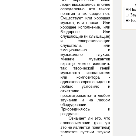
люди высказались вполне
определенно, что такого
По
понятия в их среде нет.
Зв
Существует или хорошая
Те
музыка, или плохая. Или
хорошее исполнение, или
бездарное. Или
слушающие (и слышащие)
и сопереживающие
слушатели, или
эмоционально и
музыкально глухие.
Мнение музыкантов
вкратце можно изложить
так: творческий гений
музыканта - исполнителя
или композитора -
одинаково хорошо виден в
любых условиях и
отчетливо
просматривается в любом
звучании и на любом
оборудовании.
Присоединяюсь и
разделяю.
Означает ли это, что
словосочетание (раз уж
это не является понятием)
является пустым звуком