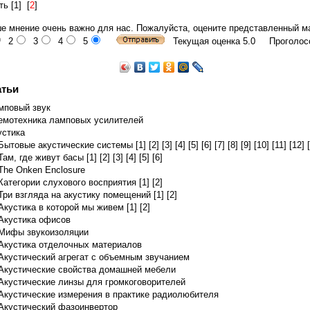
ть [
1
] [
2
]
е мнение очень важно для нас. Пожалуйста, оцените представленный м
2
3
4
5
Текущая оценка 5.0 Проголосо
атьи
мповый звук
емотехника ламповых усилителей
устика
Бытовые акустические системы [1]
[2]
[3]
[4]
[5]
[6]
[7]
[8]
[9]
[10]
[11]
[12]
Там, где живут басы [1]
[2]
[3]
[4]
[5]
[6]
The Onken Enclosure
Категории слухового восприятия [1]
[2]
Три взгляда на акустику помещений [1]
[2]
Акустика в которой мы живем [1]
[2]
Акустика офисов
Мифы звукоизоляции
Акустика отделочных материалов
Акустический агрегат с объемным звучанием
Акустические свойства домашней мебели
Акустические линзы для громкоговорителей
Акустические измерения в практике радиолюбителя
Акустический фазоинвертор