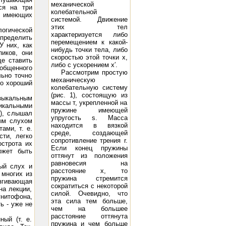
механической
ся на три
колебательной
, имеющих
системой. Движение
этих тел
огической
характеризуется либо
определить
перемещением к какой-
tage -98 Peak A.F. Grid Voltage 93 D.C. Plate Current (ma.) 95 Power Output (watts) 15 21
300B: Filament V
У них, как
нибудь точки тела, либо
пиков, они
скоростью этой точки х,
ще ставить
либо с ускорением х′.
бобщенного
Рассмотрим простую
льно точно
механическую
то хороший
колебательную систему
(рис. 1), состоящую из
узыкальным
массы т, укрепленной на
никальными
пружине имеющей
), слышал
упругость s. Масса
ным слухом
находится в вязкой
ами, т. е.
среде, создающей
ти, легко
сопротивление трения r.
строта их
Если конец пружины
ожет быть
оттянут из положения
равновесия на
ый слух и
расстояние х, то
 многих из
пружина стремится
згивающая
сократиться с некоторой
на лекции,
силой. Очевидно, что
нитофона,
эта сила тем больше,
ь - уже не
чем на большее
расстояние оттянута
ный (т. е.
пружина и чем больше