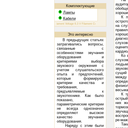
аудито
Комплектующие
обобщ
Лампы
хороши
К п
Кабели
острот
КТ 88: Filament Voltage 6.3 V Filament Current 1.6 A Plate Voltage (max)
на слу
правил
хорошо
Это интересно
диагно
В предыдущих статьях
слухов
затрагивались вопросы,
оценит
связанные с
кардио
особенностями звучания
Ко 
оборудования и
слухом
критериями выбора
людьми
звукового окружения с
звуков
учетом слушательского
сущий 
опыта и предпочтений,
между 
которые формируют
опреде
критерии качества и
физиол
требования,
весьма
предъявляемые к
К т
звукотехнике. Как было
острый
показано,
них жи
параметрические критерии
тормоз
не всегда однозначно
звучащ
определяют высокое
воспро
качество звучания
ре-маж
оборудования.
Так
Наряду с этим были