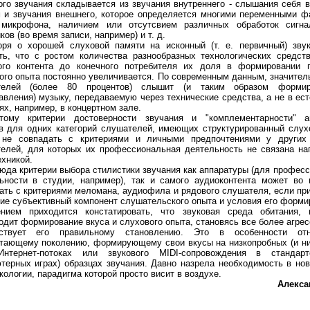
ого звучания складывается из звучания внутреннего - слышания себя 
 и звучания внешнего, которое определяется многими переменными ф
микрофона, наличием или отсутсвием различных обработок сигна
ов (во время записи, например) и т. д.
оря о хорошей слуховой памяти на исконный (т. е. первичный) зву
ть, что с ростом количества разнообразных технологических средст
ого контента до конечного потребителя их доля в формировании п
ого опыта постоянно увеличивается. По современным данным, значител
телей (более 80 процентов) слышит (и таким образом формир
авления) музыку, передаваемую через технические средства, а не в ес
ях, например, в концертном зале.
тому критерии достоверности звучания и "комплементарности" а
в для одних категорий слушателей, имеющих структурированный слух
не совпадать с критериями и личными предпочтениями у других 
елей, для которых их профессиональная деятельность не связана н
ехникой.
юда критерии выбора стилистики звучания как аппаратуры (для профес
ьности в студии, например), так и самого аудиоконтента может во
ать с критериями меломана, аудиофила и рядового слушателя, если пр
ие субъективный компонент слушательского опыта и условия его форми
нием приходится констатировать, что звуковая среда обитания, 
одит формирование вкуса и слухового опыта, становясь все более агрес
бствует его правильному становлению. Это в особенности от
тающему поколению, формирующему свои вкусы на низкопробных (и н
нтернет-потоках или звукового MIDI-сопровождения в станда
терных играх) образцах звучания. Давно назрела необходимость в нов
кологии, парадигма которой просто висит в воздухе.
Алекса