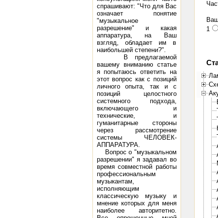
Час
спрашивают: "Что для Вас
означает понятие
Ваш
"музыкальное
разрешение" и какая
1
аппаратура, на Ваш
взгляд, обладает им в
наибольшей степени?".
В предлагаемой
Ст
вашему вниманию статье
я попытаюсь ответить на
Ла
этот вопрос как с позиций
Сх
личного опыта, так и с
Ак
позиций целостного
системного подхода,
включающего и
технические, и
гуманитарные стороны
через рассмотрение
системы ЧЕЛОВЕК-
АППАРАТУРА.
Вопрос о "музыкальном
разрешении" я задавал во
время совместной работы
профессиональным
музыкантам,
исполняющим
классическую музыку и
мнение которых для меня
наиболее авторитетно.
Все опрошенные мной