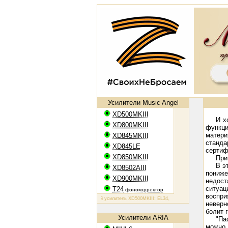
Усилители Music Angel
XD500MKIII
И х
XD800MKIII
функци
матери
XD845MKIII
станд
XD845LE
сертиф
XD850MKIII
При
В э
XD8502AIII
пониже
XD900MKIII
недост
ситуац
T24
фонокорректор
воспри
Ламповый усилитель XD500MKIII: EL34, 2х50 Вт
Ламповый усилитель X
неверн
болит 
Усилители ARIA
"Па
можно 