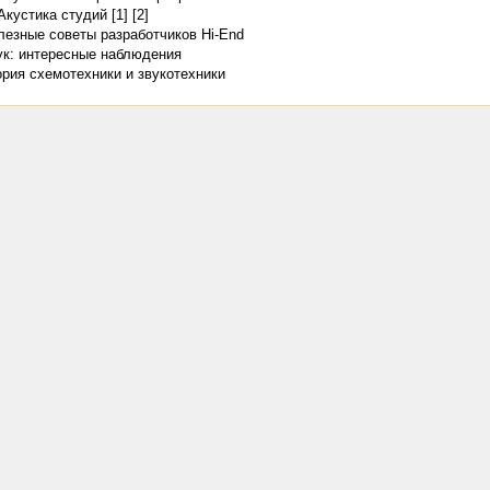
Акустика студий [1]
[2]
лезные советы разработчиков Hi-End
ук: интересные наблюдения
ория схемотехники и звукотехники