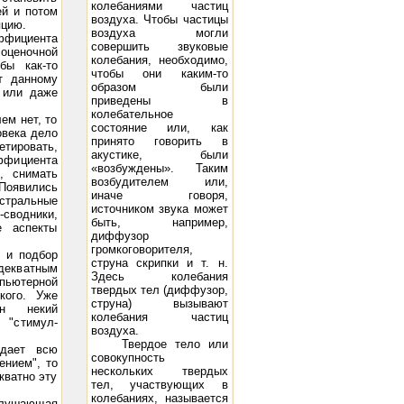
колебаниями частиц
ей и потом
воздуха. Чтобы частицы
яцию.
воздуха могли
фициента
совершить звуковые
оценочной
колебания, необходимо,
бы как-то
чтобы они каким-то
т данному
образом были
 или даже
0 Вт
приведены в
колебательное
ем нет, то
состояние или, как
овека дело
принято говорить в
етировать,
акустике, были
эффициента
«возбуждены». Таким
, снимать
возбудителем или,
 Появились
иначе говоря,
стральные
источником звука может
сводники,
быть, например,
е аспекты
диффузор
громкоговорителя,
м и подбор
струна скрипки и т. н.
декватным
Здесь колебания
пьютерной
твердых тел (диффузор,
кого. Уже
струна) вызывают
ан некий
колебания частиц
 "стимул-
воздуха.
Твердое тело или
ыдает всю
совокупность
ением", то
нескольких твердых
кватно эту
тел, участвующих в
ма Music Angel TK-10: 10 - 250 Вт, 45 Гц - 22 кГц, 8 Ом, 97 дБ/Вт/м
Акустическая система DIVA 5.2: 10 -
колебаниях, называется
слушающая