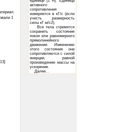
единице (1 Н). Единица
активного
сопротивления
атериал.
измеряется в кГ/с (если
вали 1
учесть размерность
силы кГ·м/с2).
Все тела стремятся
сохранить состояние
покоя или равномерного
прямолинейного
движения. Изменению
этого состояния они
сопротивляются с силой
инерции, равной
[13]
произведению массы на
ускорение.
Далее...