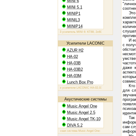
MINI 6
"лично
MINI 5.1
соотне
Эт
MINIP1
компле
MINIL3
характ
MINIP14
количе
слушат
Ламповый усилитель MINI 6: KT88, 2х60 Вт
Ламповый усилитель MINIP
против
И е
Усилители LACONIC
с полу
обстои
AZUR H2
несмот
HA-02
умстве
HA-03B
частот
даже к
HA-03B2
аспект
HA-03M
котор
совмес
Lunch Box Pro
Кто
Ламповые усилители LACONIC HA-02,03B/B2/M: 6N6P, 2х1,2 Вт на 300
для сл
звуча
Акустические системы
прогр
появл
Music Angel One
психоа
Music Angel 2.5
иденти
Так
Music Angel TK-10
информ
DIVA 5.2
сам сл
информ
Акустическая система Music Angel One: 20 - 100 Вт, 38 Гц - 30 кГц, 86 
На 