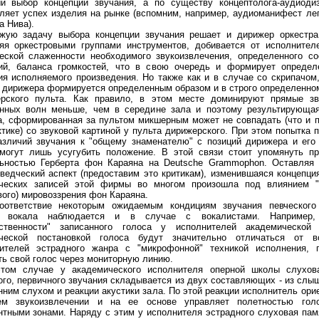
й выбор концепции звучания, а по существу концептолога-аудиодиз
ляет успех изделия на рынке (вспомним, например, аудиоманифест ле
а Нива).
жую задачу выбора концепции звучания решает и дирижер оркестра,
яя оркестровыми группами инструментов, добивается от исполнител
еской слаженности необходимого звукоизвлечения, определенного с
ий, баланса громкостей, что в свою очередь и формирует определ
ия исполняемого произведения. Но также как и в случае со скрипачом
 дирижера формируется определенным образом и в строго определенном
рского пульта. Как правило, в этом месте доминируют прямые зв
нных волн меньше, чем в середине зала и поэтому результирующая
а, сформированная за пультом микшерным может не совпадать (что и 
ктике) со звуковой картиной у пульта дирижерского. При этом попытка 
азличий звучания к "общему знаменателю" с позиций дирижера и его
могут лишь усугубить положение. В этой связи стоит упомянуть пр
ьностью Герберта фон Караяна на Deutsche Grammophon. Оставляя 
ведческий аспект (предоставим это критикам), изменившаяся концепци
ческих записей этой фирмы во многом произошла под влиянием "з
вого) мировоззрения фон Караяна.
оответствие некоторым ожидаемым кондициям звучания певческого
и вокала наблюдается и в случае с вокалистами. Например, 
ественности" записанного голоса у исполнителей академическо
ческой постановкой голоса будут значительно отличаться от во
ителей эстрадного жанра с "микрофонной" техникой исполнения, 
ь свой голос через мониторную линию.
том случае у академического исполнителя оперной школы слухов
ого, первичного звучания складывается из двух составляющих - из слы
нним слухом и реакции акустики зала. По этой реакции исполнитель ори
ем звукоизвлечении и на ее основе управляет полетностью голо
тными зонами. Наряду с этим у исполнителя эстрадного слуховая пам