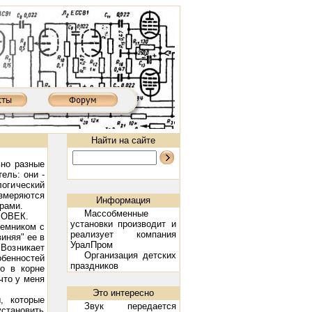
Найти на сайте
ьно разные
ель: они -
огический
змеряются
Информация
рами.
Массобменные
ЛОВЕК.
установки
производит и
иемником с
реализует компания
иняя" ее в
УралПром
 Возникает
Организация детских
бенностей
праздников
то в корне
III: 300B, 2х9 Вт
Ламповый усилитель XD8502AIII: 300B, 2х9 Вт
Предварительный ламповый усилите
что у меня
Это интересно
, которые
Звук передается
становить