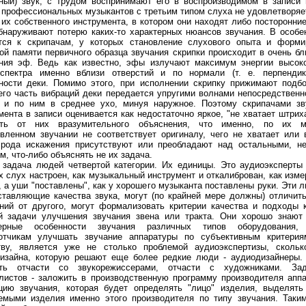
ный) звук, с трудом воспринимают его в воспроизводимом в записи 
 профессиональных музыкантов с третьим типом слуха не удовлетворяе
 их собственного инструмента, в котором они находят либо посторонние
бнаруживают потерю каких-то характерных нюансов звучания. В особе
тся к скрипачам, у которых становление слухового опыта и форми
ой памяти первичного образца звучания скрипки происходит в очень бл
ния эф. Ведь как известно, эфы излучают максимум энергии высоко
спектра именно вблизи отверстий и по нормали (т. е. перпендик
ности деки. Помимо этого, при исполнении скрипку прижимают подб
его часть вибраций деки передается упругими волнами непосредственн
 и по ним в среднее ухо, минуя наружное. Поэтому скрипачами зв
мента в записи оценивается как недостаточно яркое, "не хватает штрих
ить от них вразумительного объяснения, что именно, по их 
вленном звучании не соответствует оригиналу, чего не хватает или 
 рода искажения присутствуют или преобладают над остальными, не
м, что-либо объяснять не их задача.
 задача людей четвертой категории. Их единицы. Это аудиоэксперты
х слух настроен, как музыкальный инструмент и откалиброван, как изм
, а уши "поставлены", как у хорошего музыканта поставлены руки. Эти 
ставляющие качества звука, могут (по крайней мере должны) отличит
ний от другого, могут формализовать критерии качества и подходы
й задачи улучшения звучания звена или тракта. Они хорошо знают 
терные особенности звучания различных типов оборудования,
отчикам улучшать звучание аппаратуры по субъективным критерия
ву, является уже не столько проблемой аудиоэкспертизы, скольк
изайна, которую решают еще более редкие люди - аудиодизайнеры.
ить отчасти со звукорежиссерами, отчасти с художниками. За
листов - заложить в производственную программу производителя апп
цию звучания, которая будет определять "лицо" изделия, выделять
емыми изделия именно этого производителя по типу звучания. Таки