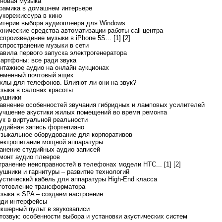
оновая музыка
ерамика в домашнем интерьере
вукорежиссура в кино
ритерии выбора аудиоплеера для Windows
ехнические средства автоматизации работы call центра
спроизведение музыки в iPhone 5S... [1]
[2]
аспространение музыки в сети
равила первого запуска электрогенератора
мартфоны: все ради звука
интажное аудио на онлайн аукционах
ременный почтовый ящик
ехлы для телефонов. Влияют ли они на звук?
узыка в салонах красоты
аушники
равнение особенностей звучания гибридных и ламповых усилителей
лучшение акустики жилых помещений во время ремонта
вук в виртуальной реальности
тудийная запись фортепиано
узыкальное оборудование для корпоративов
лектропитание мощной аппаратуры
ранение студийных аудио записей
емонт аудио плееров
странение неисправностей в телефонах модели HTC... [1]
[2]
аушники и гарнитуры – развитие технологий
кустический кабель для аппаратуры High-End класса
зготовление трансформатора
узыка в SPA – создаем настроение
иди интерфейсы
икшерный пульт в звукозаписи
втозвук: особенности выбора и установки акустических систем