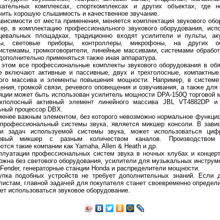
кательных комплексах, спорткомплексах и других объектах, где н
чить хорошую слышимость и качественное звучание.
ависимости от места применения, меняется комплектация звукового обо
ер, в комплектацию профессионального звукового оборудования, исп
цевальных площадках, традиционно входят усилители и пульты, ак
мы, световые приборы, контроллеры, микрофоны, на других о
истемамы, громкоговорители, линейные массивами, системами обработ
 MINIP1: 6AQ5, 2х10 Вт
Ламповый усилитель MINIL3: EL34, 2х35 Вт
Ламповый усилитель MINIP14: 6P
дополнительно применяться также иная аппаратура.
 этом все профессиональные комплекты звукового оборудования в об
е включают активные и пассивные, двух и трехголосные, компактны
ого массива и элементы повышения мощности. Например, в системе
ения, громкой связи, речевого оповещения и озвучивания, а также для
яции может быть использован усилитель мощности DPA-150Q торговой 
ехполосный активный элемент линейного массива JBL VT4882DP и
ьный процессор DBX.
менее важным элементом, без которого невозможно нормальное функци
профессиональный системы звука, является микшер консоли. В зави
и задач используемой системы звука, может использоваться циф
говый микшер с разным количеством каналов. Производством
 на 300 Ом
тся такие компании как Yamaha, Allen & Heath и др.
плуатации профессиональных систем звука в ночных клубах и концер
ожна без светового оборудования, усилители для музыкальных инструм
 Fender, генераторные станции Honda и распределители мощности.
упка подобных устройств не требует дополнительных знаний. Если 
листам, главной задачей для покупателя станет своевременно определи
дет использоваться звуковое оборудование.
Гц, 86 Дб/Вт/м
Акустическая система Music Angel 2.5: 20 - 200 Вт, 20 Гц - 30 кГц, 86 Дб/Вт/м
Акустическа