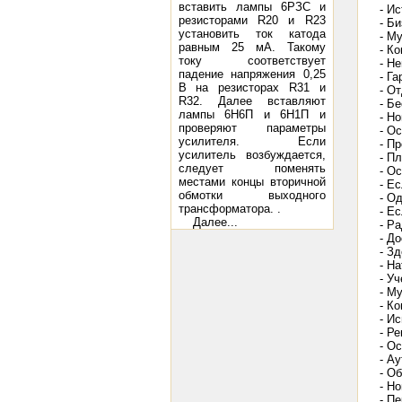
вставить лампы 6РЗС и
- И
резисторами R20 и R23
- Б
установить ток катода
- М
равным 25 мА. Такому
- К
току соответствует
- Не
падение напряжения 0,25
- Г
В на резисторах R31 и
- О
R32. Далее вставляют
- Б
лампы 6Н6П и 6Н1П и
- Н
проверяют параметры
- О
усилителя. Если
- П
усилитель возбуждается,
- П
следует поменять
- О
местами концы вторичной
- Е
обмотки выходного
- О
трансформатора. .
- Ес
Далее...
- Ра
- Д
- З
- Н
- У
- М
- К
- И
- Р
- О
- А
- О
- Н
- П