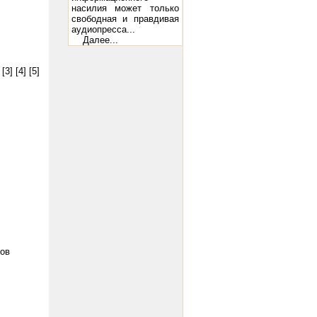
насилия может только
свободная и правдивая
аудиопресса...
Далее...
[3]
[4]
[5]
ов