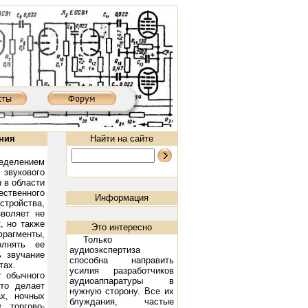
ния
Найти на сайте
ением
вукового
 в области
ственного
Информация
тройства,
зволяет не
, но также
Это интересно
фрагменты,
Только
олнять ее
аудиоэкспертиза
ь звучание
способна направить
тах.
XD850MKIII: 300B, 2х9 Вт
Ламповый усилитель XD8502AIII: 300B, 2х9 Вт
Предварительный ламповый у
усилия разработчиков
т обычного
аудиоаппаратуры в
что делает
нужную сторону. Все их
х, ночных
блуждания, частые
, торгово-