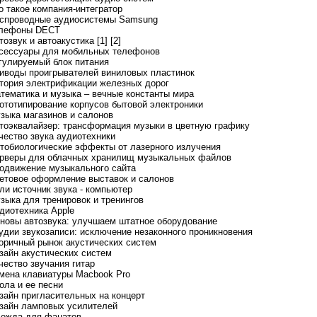
то такое компания-интегратор
еспроводные аудиосистемы Samsung
елефоны DECT
тозвук и автоакустика [1]
[2]
ксессуары для мобильных телефонов
егулируемый блок питания
риводы проигрывателей виниловых пластинок
стория электрификации железных дорог
атематика и музыка – вечные константы мира
рототипирование корпусов бытовой электроники
узыка магазинов и салонов
втоэквалайзер: трансформация музыки в цветную графику
ачество звука аудиотехники
отобиологические эффекты от лазерного излучения
ерверы для облачных хранилищ музыкальных файлов
родвижение музыкального сайта
ветовое оформление выставок и салонов
сли источник звука - компьютер
узыка для тренировок и тренингов
удиотехника Apple
сновы автозвука: улучшаем штатное оборудование
тудии звукозаписи: исключение незаконного проникновения
торичный рынок акустических систем
изайн акустических систем
чество звучания гитар
амена клавиатуры Macbook Pro
ола и ее песни
изайн пригласительных на концерт
изайн ламповых усилителей
дежда для фанатов