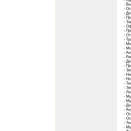
- В
- О
- Д
- П
- З
- О
- П
- О
- Т
- М
- М
- А
- Р
- Д
- П
- З
- Н
- Но
- Т
- Зв
- Л
- М
- Му
- Д
- А
- О
- О
- Т
- М