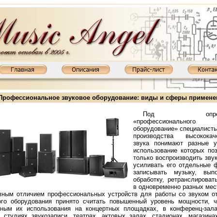
Профессиональное звуковое оборудование: виды и сферы примене
Под определ
«профессионального з
оборудование» специалисты
производства высококаче
звука понимают разные ус
использование которых по
только воспроизводить звук
усиливать его отдельные 
записывать музыку, вып
обработку, ретранслироват
в одновременно разных мес
тель XD800MKIII: KT88, 2х65 Вт
Ламповый усилитель XD845MKIII: 845, 2х20 Вт
Ламповый усилитель 
вным отличием профессиональных устройств для работы со звуком о
ого оборудования принято считать повышенный уровень мощности, 
ным их использования на концертных площадках, в конференц-зала
, студиях звукозаписи, театрах, актовых залах, стадионах, магазинах