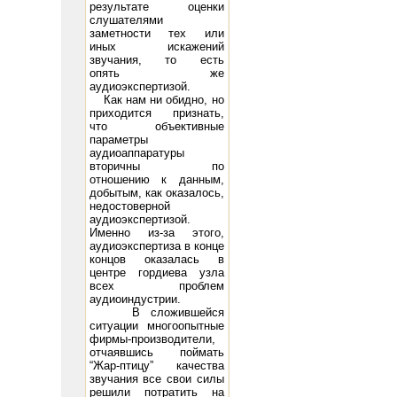
результате оценки
слушателями
заметности тех или
иных искажений
звучания, то есть
опять же
rid Voltage -98 Peak A.F. Grid Voltage 93 D.C. Plate Current (ma.) 95 Power Output (watts) 15 21
300B: Fi
аудиоэкспертизой.
Как нам ни обидно, но
приходится признать,
что объективные
параметры
аудиоаппаратуры
вторичны по
отношению к данным,
добытым, как оказалось,
недостоверной
аудиоэкспертизой.
Именно из-за этого,
аудиоэкспертиза в конце
концов оказалась в
центре гордиева узла
всех проблем
аудиоиндустрии.
В сложившейся
ситуации многоопытные
фирмы-производители,
отчаявшись поймать
“Жар-птицу” качества
звучания все свои силы
решили потратить на