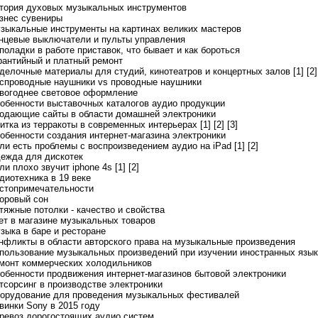
стория духовых музыкальных инструментов
изнес сувениры
узыкальные инструменты на картинах великих мастеров
онцевые выключатели и пульты управления
поладки в работе приставок, что бывает и как бороться
арантийный и платный ремонт
тделочные материалы для студий, кинотеатров и концертных залов [1]
[2]
еспроводные наушники vs проводные наушники
овогоднее световое оформление
собенности выставочных каталогов аудио продукции
родающие сайты в области домашней электроники
литка из терракоты в современных интерьерах [1]
[2]
[3]
собенности создания интернет-магазина электроники
сли есть проблемы с воспроизведением аудио на iPad [1]
[2]
дежда для дискотек
ли плохо звучит iphone 4s [1]
[2]
диотехника в 19 веке
остопримечательности
доровый сон
атяжные потолки - качество и свойства
чет в магазине музыкальных товаров
узыка в баре и ресторане
онфликты в области авторского права на музыкальные произведения
спользование музыкальных произведений при изучении иностранных язык
емонт коммерческих холодильников
собенности продвижения интернет-магазинов бытовой электроники
утсорсинг в производстве электроники
борудование для проведения музыкальных фестивалей
овинки Sony в 2015 году
еревоз дорогостоящих аудио систем