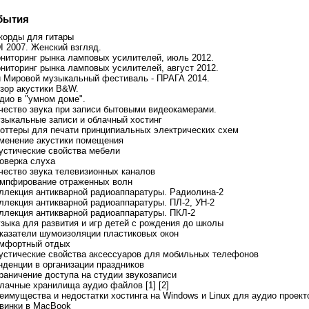
бытия
ккорды для гитары
I 2007. Женский взгляд.
ониторинг рынка ламповых усилителей, июль 2012.
ониторинг рынка ламповых усилителей, август 2012.
-й Мировой музыкальный фестиваль - ПРАГА 2014.
бзор акустики B&W.
удио в "умном доме".
ачество звука при записи бытовыми видеокамерами.
узыкальные записи и облачный хостинг
лоттеры для печати принципиальных электрических схем
зменение акустики помещения
кустические свойства мебели
роверка слуха
ачество звука телевизионных каналов
емпфирование отраженных волн
оллекция антикварной радиоаппаратуры. Радиолина-2
оллекция антикварной радиоаппаратуры. ПЛ-2, УН-2
оллекция антикварной радиоаппаратуры. ПКЛ-2
узыка для развития и игр детей с рождения до школы
оказатели шумоизоляции пластиковых окон
омфортный отдых
кустические свойства аксессуаров для мобильных телефонов
енденции в организации праздников
граничение доступа на студии звукозаписи
блачные хранилища аудио файлов [1]
[2]
реимущества и недостатки хостинга на Windows и Linux для аудио проект
овинки в MacBook