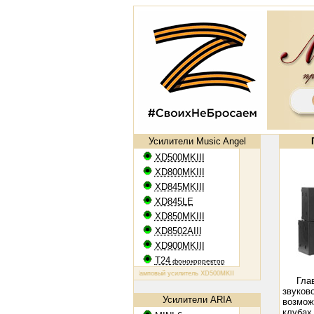
Усилители Music Angel
XD500MKIII
XD800MKIII
XD845MKIII
XD845LE
XD850MKIII
XD8502AIII
XD900MKIII
T24
фонокорректор
Ламповый усилитель XD500MKIII: EL34, 2х50 Вт
Ламповый усили
Гла
звуков
Усилители ARIA
возмож
клубах