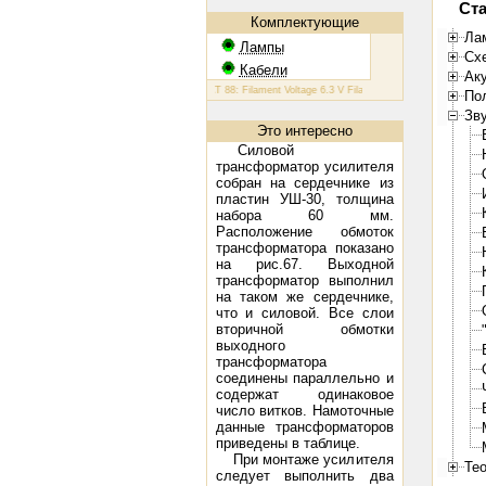
Ста
Комплектующие
Ла
Лампы
Сх
Кабели
Ак
КТ 88: Filament Voltage 6.3 V Filament Current 1.6 A Plate Volta
Пол
Зв
Это интересно
Силовой
трансформатор усилителя
собран на сердечнике из
пластин УШ-30, толщина
набора 60 мм.
Расположение обмоток
трансформатора показано
на рис.67. Выходной
трансформатор выполнил
на таком же сердечнике,
что и силовой. Все слои
вторичной обмотки
выходного
трансформатора
соединены параллельно и
содержат одинаковое
число витков. Намоточные
данные трансформаторов
приведены в таблице.
При монтаже усилителя
Тео
следует выполнить два