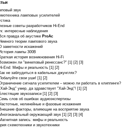
тьи
мповый звук
емотехника ламповых усилителей
устика
ge (max) 800 V Plate Current (max) 230 mA Plate Dissipation (max) 40 W
845: D.C. Plate Voltage 1250 D.C. G
езные советы разработчиков Hi-End
ук: интересные наблюдения
Вся правда об акустике
ProAc
Немного теории лампового звука
О заметности искажений
История лампы 300B
Краткая история возникновения Hi-Fi
Возможен ли "виниловый ренессанс?" [1]
[2]
[3]
Hi-End: Мифы и реальность [1]
[2]
Как не заблудиться в кабельных джунглях?
Побалуйте свои уши! [1]
[2]
Ограничение сигнала усилителем – можно ли работать в клиппинге?
"Хай-Энд" умер, да здравствует "Хай-Энд"! [1]
[2]
Блестящие звукозаписи [1]
[2]
[3]
Семь слов об ошибках аудиоэкспертизы
Частотные, нелинейные и фазовые искажения
Внешние факторы, влияющие на восприятие звука
Многоканальный окружающий звук [1]
[2]
[3]
[4]
Магнитная запись: мифы и реальность
рия схемотехники и звукотехники