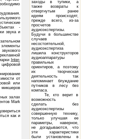
заходы в тупики, а
еобходимо
также возвраты к
отвергнутым ранее
рудования.
идеям происходят,
ользуемого
прежде всего, из-за
устические
просчетов
бъектах -
аудиоэкспертизы.
ки звука и
14, 2х10 Вт
Будучи в большинстве
случаев
язательном
несостоятельной,
е элементы
аудиоэкспертиза
 звукового
лишила конструкторов
 рекламной
аудиоаппаратуры
марки
Inter-
правильных
 цифровой
ориентиров, а поэтому
их творческая
онирование
деятельность так
симости от
напоминает блуждание
ровой или
путников в лесу без
 микшеров
компаса.
Те, кто верит в
тных залах
возможность
ентов Mark
сделать без
аудиоэкспертизы
довериться
совершенную технику,
ться как и
только улучшая ее
параметры, наверное,
не догадываются, что
эти характеристики
я система Music Angel TK-10: 10 - 250 Вт, 45 Гц - 22 кГц, 8 Ом, 97 дБ/Вт/м
Акустическая система DIVA 5.
были установлены в