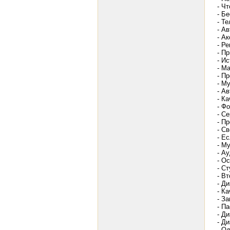
- Ч
- Б
- Т
- Ав
- А
- Р
- П
- И
- М
- П
- М
- А
- К
- Ф
- С
- П
- С
- Е
- М
- А
- О
- С
- В
- Д
- Ка
- З
- Па
- Д
- Д
- О