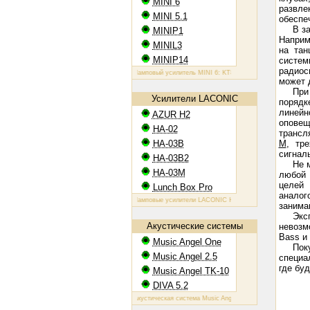
MINI 6
развле
MINI 5.1
обеспе
В з
MINIP1
Наприм
MINIL3
на тан
MINIP14
систе
радиос
Ламповый усилитель MINI 6: KT88, 2х60 Вт
Ламповый усилитель
может 
При
Усилители LACONIC
порядк
линейн
AZUR H2
оповещ
HA-02
трансл
HA-03B
M
, тр
сигнал
HA-03B2
Не 
HA-03M
любой 
целей 
Lunch Box Pro
анало
Ламповые усилители LACONIC HA-02,03B/B2/M: 6N6P, 2х1,2 Вт
занимаю
Экс
Акустические системы
невозм
Bass и
Music Angel One
Пок
Music Angel 2.5
специа
где бу
Music Angel TK-10
DIVA 5.2
Акустическая система Music Angel One: 20 - 100 Вт, 38 Гц - 30 к