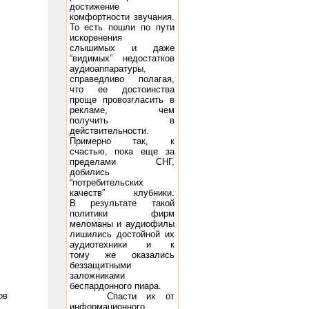
достижение
комфортности звучания.
То есть пошли по пути
искоренения
слышимых и даже
“видимых” недостатков
аудиоаппаратуры,
справедливо полагая,
что ее достоинства
проще провозгласить в
рекламе, чем
получить в
действительности.
Примерно так, к
счастью, пока еще за
пределами СНГ,
добились
“потребительских
качеств” клубники.
В результате такой
политики фирм
меломаны и аудиофилы
лишились достойной их
аудиотехники и к
тому же оказались
беззащитными
заложниками
беспардонного пиара.
ов
Спасти их от
информационного