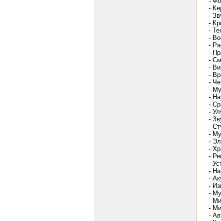
- Ф
- К
- З
- К
- Т
- Во
- Р
- П
- С
- В
- В
- Ч
- М
- Н
- С
- У
- З
- С
- М
- Э
- Х
- Р
- У
- Н
- А
- И
- М
- М
- М
- А