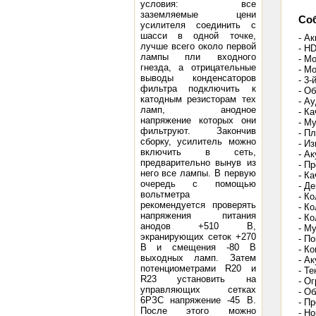
условия: все
заземляемые цени
Со
усилителя соединить с
шасси в одной точке,
- А
лучше всего около первой
- HD
лампы пли входного
- М
гнезда, а отрицательные
- М
выводы конденсаторов
- 3
фильтра подключить к
- О
катодным резисторам тех
- А
ламп, анодное
- К
напряжение которых они
- М
фильтруют. Закончив
- П
сборку, усилитель можно
- И
включить в сеть,
- А
предварительно вынув из
- П
него все лампы. В первую
- К
очередь с помощью
- Д
вольтметра
- К
рекомендуется проверять
- К
напряжения питания
- К
анодов +510 В,
- М
экранирующих сеток +270
- П
В и смещения -80 В
- К
выходных ламп. Затем
- А
потенциометрами R20 и
- Т
R23 установить на
- О
управляющих сетках
- О
6РЗС напряжение -45 В.
- П
После этого можно
- Н