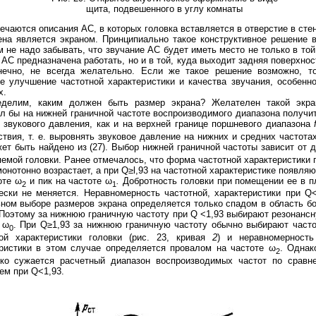
щита, подвешенного в углу комнаты
ечаются описания АС, в которых головка вставляется в отверстие в сте
тена является экраном. Принципиально такое конструктивное решение 
м не надо забывать, что звучание АС будет иметь место не только в той
 АС предназначена работать, но и в той, куда выходит задняя поверхнос
онечно, не всегда желательно. Если же такое решение возможно, т
е улучшение частотной характеристики и качества звучания, особенно
х.
делим, каким должен быть размер экрана? Желателен такой экра
л бы на нижней граничной частоте воспроизводимого диапазона получи
 звукового давления, как и на верхней границе поршневого диапазона
ствия, т. е. выровнять звуковое давление на нижних и средних частота
ет быть найдено из (27). Выбор нижней граничной частоты зависит от 
емой головки. Ранее отмечалось, что форма частотной характеристики 
монотонно возрастает, а при Q≥l,93 на частотной характеристике появля
оте ω
и пик на частоте ω
.
Добротность головки при помещении ее в п
2
1
ески не меняется. Неравномерность частотной, характеристики при Q<
ном выборе размеров экрана определяется только спадом в область бо
 Поэтому за нижнюю граничную частоту при Q <1,93 выбирают резонанс
 ω
. При Q≥1,93 за нижнюю граничную частоту обычно выбирают часто
0
ной характеристики головки (рис. 23, кривая
2
)
и неравномерность
ристики в этом случае определяется провалом на частоте ω
. Однак
2
ько сужается расчетный диапазон воспроизводимых частот по сравн
ем при Q<1,93.