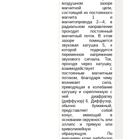
воздушном зазоре
магнитной цепи,
состоящей из постоянного
магнита 1 и
магнитопровода 2—4, в
радиальном направлении
проходит постоянный
магнитный поток. В этом
зазоре помещается
звуковая катушка 5, к
которой подводится
переменное напряжение
звукового сигнала. Ток,
проходя через катушку,
взаимодействует с
постоянным магнитным
потоком, благодаря чему
возникает сила,
приводящая в колебание
катушку и скрепленную с
ней диафрагму
(диффузор) 6. Диффузор,
обычно бумажный,
представляет собой
конус, имеющий в
основании окружность или
эллипс и прямую или
криволинейную
образующую. По
внешнему краю диффузор