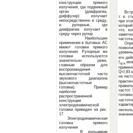
конструкции: прямого
излучения, где подвижный
орган (диафрагма,
Встр
диффузор) излучает
т. е. с
непосредственно в среду,
при это
и рупорные, где
которой
диафрагма излучает в
что, к
среду через рупор.
заметно
Наибольшее
частота
применение в бытовых АС
Опре
имеют головки прямого
позволи
излучения. Рупорные же
уровень
головки используются
его дей
значительно реже,
f
мож
гр.в
главным образом для
применя
воспроизведения
Q<l,93 
высокочастотной части
на част
звукового диапазона
практич
(высокочастотные
правиль
головки). Пример
частот.
наиболее
головки
распространенной
частот
конструкции
характе
электродинамической
головки приведен на рис.
нескол
17.
значени
Электродинамическая
головка прямого
излучения
В кольцевом