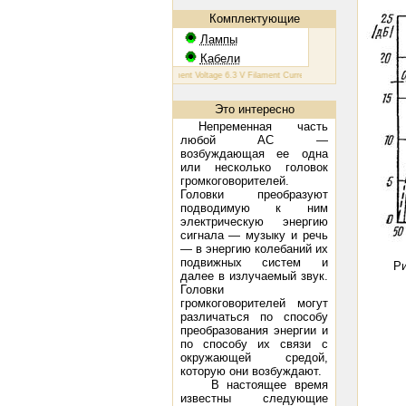
Комплектующие
Лампы
Кабели
КТ 88: Filament Voltage 6.3 V Filament Current 1.6 A Plate Voltage (max) 80
Это интересно
Непременная часть
любой АС —
возбуждающая ее одна
или несколько головок
громкоговорителей.
Головки преобразуют
подводимую к ним
электрическую энергию
сигнала — музыку и речь
— в энергию колебаний их
подвижных систем и
Ри
далее в излучаемый звук.
Головки
громкоговорителей могут
различаться по способу
преобразования энергии и
по способу их связи с
окружающей средой,
которую они возбуждают.
В настоящее время
известны следующие