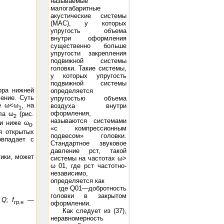
называемые
малогабаритные
акустические системы
(MAC), у которых
упругость объема
внутри оформления
существенно больше
упругости закрепления
подвижной системы
головки. Такие системы,
у которых упругость
подвижной системы
ора нижней
определяется
ение. Суть
упругостью объема
те ω<ω
, на
воздуха внутри
1
оформления,
ла ω
(рис.
2
называются системами
ли ниже ω
.
0
«с компрессионным
я открытых
подвесом» головки.
впадает с
Стандартное звуковое
давление рст, такой
ики, может
системы на частотах ω>
ω 01, где рст частотно-
независимо,
определяется как
где Q01—добротность
головки в закрытом
а
Q; f
—
rp
.
н
оформлении.
Как следует из (37),
неравномерность