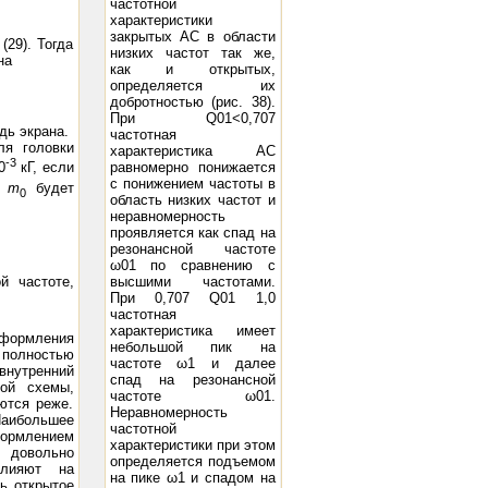
частотной
характеристики
закрытых АС в области
29). Тогда
низких частот так же,
на
как и открытых,
определяется их
добротностью (рис. 38).
При Q01<0,707
дь экрана.
частотная
ля головки
характеристика АС
-3
равномерно понижается
0
кГ, если
с понижением частоты в
а
m
будет
0
область низких частот и
неравномерность
проявляется как спад на
резонансной частоте
ω01 по сравнению с
й частоте,
высшими частотами.
При 0,707 Q01 1,0
частотная
характеристика имеет
оформления
небольшой пик на
 полностью
частоте ω1 и далее
 внутренний
спад на резонансной
кой схемы,
частоте ω01.
ются реже.
Неравномерность
Наибольшее
частотной
формлением
характеристики при этом
и довольно
определяется подъемом
влияют на
на пике ω1 и спадом на
ь открытое