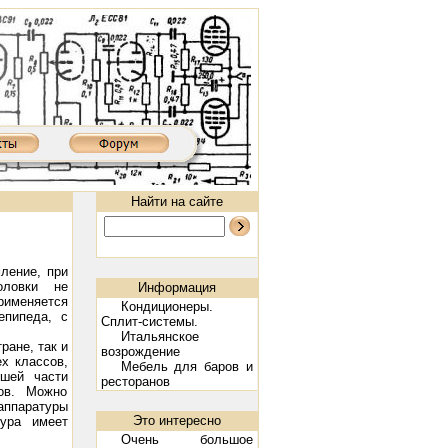
Найти на сайте
ление, при
оловки не
Информация
рименяется
Кондиционеры.
епипеда, с
Сплит-системы.
Итальянское
ране, так и
возрождение
х классов,
Мебель для баров и
ьшей части
ресторанов
ов. Можно
: 300B, 2х9 Вт
Ламповый усилитель XD8502AIII: 300B, 2х9 Вт
Предварительный ламповый усилитель 
аппаратуры
Это интересно
ура имеет
Очень большое