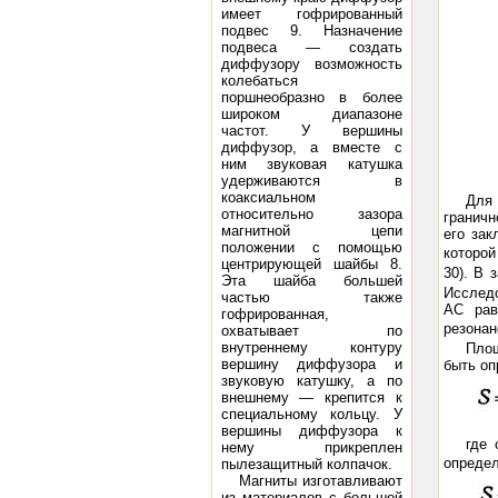
имеет гофрированный
подвес 9. Назначение
подвеса — создать
диффузору возможность
колебаться
поршнеобразно в более
широком диапазоне
частот. У вершины
диффузор, а вместе с
ним звуковая катушка
удерживаются в
коаксиальном
Для 
относительно зазора
граничн
магнитной цепи
его зак
положении с помощью
которой
центрирующей шайбы 8.
30). В 
Эта шайба большей
Исслед
частью также
АС рав
гофрированная,
резонан
охватывает по
внутреннему контуру
Площ
вершину диффузора и
быть оп
звуковую катушку, а по
внешнему — крепится к
специальному кольцу. У
вершины диффузора к
где 
нему прикреплен
определ
пылезащитный колпачок.
Магниты изготавливают
из материалов с большой