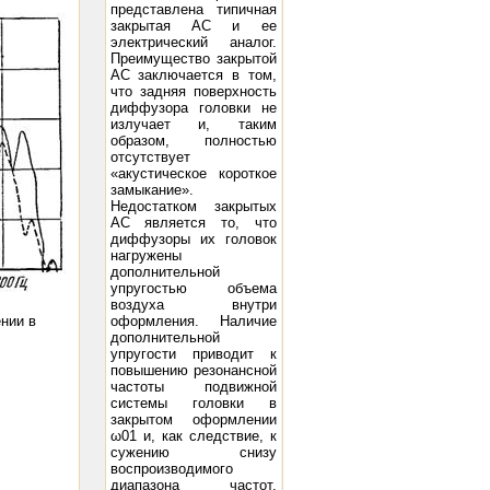
представлена типичная
закрытая АС и ее
электрический аналог.
Преимущество закрытой
АС заключается в том,
что задняя поверхность
 -98 Peak A.F. Grid Voltage 93 D.C. Plate Current (ma.) 95 Power Output (watts) 15 21
300B: Filament Volt
диффузора головки не
излучает и, таким
образом, полностью
отсутствует
«акустическое короткое
замыкание».
Недостатком закрытых
АС является то, что
диффузоры их головок
нагружены
дополнительной
упругостью объема
воздуха внутри
нии в
оформления. Наличие
дополнительной
упругости приводит к
повышению резонансной
частоты подвижной
системы головки в
закрытом оформлении
ω01 и, как следствие, к
сужению снизу
воспроизводимого
диапазона частот.