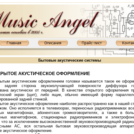
Бытовые
акустические системы
КРЫТОЕ АКУСТИЧЕСКОЕ ОФОРМЛЕНИЕ
ытым акустическим оформлением головки называется такое ее оформ
м задняя сторона звукоизлучающей поверхности диффузора г
вана акустически от передней. В качестве открытого оформления п
лоский экран (щит), либо ящик, обычно имеющий форму параллел
рованной задней стенкой.
ытое акустическое оформление наиболее распространено как в нашей ст
жом. Оно исполняется в телевизорах, переносных радиоприемниках все
ных магнитофонах, абонентских громкоговорителях, а также в бол
чных магнитофонов, стационарных радиоприемников и электрофон
0MKIII: KT88, 2х65 Вт
Ламповый усилитель XD845MKIII: 845, 2х20 Вт
Ламповый усилитель XD850MKIII
, что за исключением высококачественной звуковоспроизводящей радио
сными АС, вся остальная бытовая звуковоспроизводящая аппарат
е акустическое оформление.