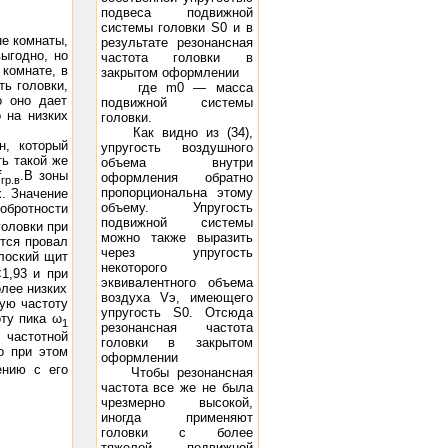
подвеса подвижной
системы головки S0 и в
не комнаты,
результате резонансная
выгодно, но
частота головки в
 комнате, в
закрытом оформлении
ть головки,
где m0 — масса
о оно дает
подвижной системы
 на низких
головки.
Как видно из (34),
н, который
упругость воздушного
ть такой же
объема внутри
f
.B зоны
оформления обратно
гр.в
пропорциональна этому
х. Значение
объему. Упругость
добротности
подвижной системы
головки при
можно также выразить
ются провал
через упругость
лоский щит
некоторого
1,93 и при
эквивалентного объема
лее низких
воздуха Vэ, имеющего
ную частоту
упругость S0. Отсюда
ту пика ω
1
резонансная частота
 частотной
головки в закрытом
о при этом
оформлении
ению с его
Чтобы резонансная
частота все же не была
чрезмерно высокой,
иногда применяют
головки с более
тяжелой подвижной