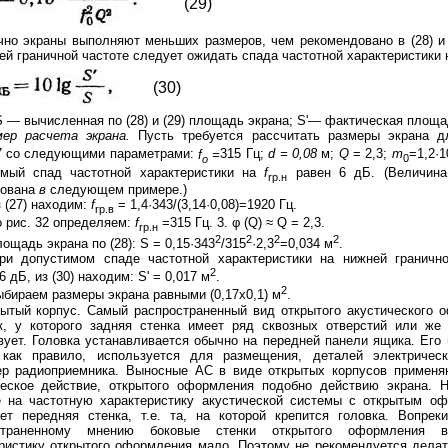
(29)
но экраны выполняют меньших размеров, чем рекомендовано в (28) и (
ей граничной частоте следует ожидать спада частотной характеристики 
(30)
S — вычисленная по (28) и (29) площадь экрана; S'— фактическая площа
мер расчета экрана.
Пусть требуется рассчитать размеры экрана д
7 со следующими параметрами:
f
=
315 Гц;
d = 0,08
м;
Q
= 2,3;
m
=1,2·1
o
0
имый спад частотной характеристики на
f
равен 6 дБ. (Величин
rp
.
н
зована
в
следующем примере.)
з (27) находим:
f
= 1,4·343/(3,14·0,08)=1920 Гц.
rp
.
в
о рис. 32 определяем:
f
=315 Гц. 3. φ (Q) ≈ Q = 2,3.
rp
.
н
2
2
2
2
лощадь экрана по (28): S = 0,15·343
/315
·2,3
=0,034 м
.
ри допустимом спаде частотной характеристики на нижней гранично
2
 дБ, из (30) находим: S' = 0,017 м
.
2
ыбираем размеры экрана равными (0,17x0,1) м
.
ытый корпус. Самый распространенный вид открытого акустического 
, у которого задняя стенка имеет ряд сквозных отверстий или же
вует. Головка устанавливается обычно на передней панели ящика. Его
 как правило, используется для размещения, деталей электричес
ер радиоприемника. Выносные АС в виде открытых корпусов применя
ческое действие, открытого оформления подобно действию экрана. 
е на частотную характеристику акустической системы с открытым о
ет передняя стенка, т.е. та, на которой крепится головка. Вопрек
страненному мнению боковые стенки открытого оформления 
ристику открытого оформления мало. Поэтому не рекомендуется делат