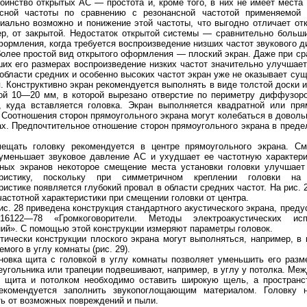
оинство открытых АС — простота и, кроме того, в них не имеет места
нсной частоты по сравнению с резонансной частотой применяемой 
иально возможно и понижение этой частоты, что выгодно отличает от
р, от закрытой. Недостаток открытой системы — сравнительно больш
формления, когда требуется воспроизведение низших частот звукового д
олее простой вид открытого оформления — плоский экран. Даже при ср
их его размерах воспроизведение низких частот значительно улучшает
6AQ5, 2х10 Вт
Ламповый усилитель MINIL3: EL34, 2х35 Вт
Ламповый усилитель MINIP14: 6P14, 2х10 В
 области средних и особенно высоких частот экран уже не оказывает су
. Конструктивно экран рекомендуется выполнять в виде толстой доски
ой 10—20 мм, в которой вырезано отверстие по периметру диффузор
, куда вставляется головка. Экран выполняется квадратной или пря
Соотношения сторон прямоугольного экрана могут колебаться в доволь
х. Предпочтительное отношение сторон прямоугольного экрана в предел
ещать головку рекомендуется в центре прямоугольного экрана. С
уменьшает звуковое давление АС и ухудшает ее частотную характери
ных экранов некоторое смещение места установки головки улучшает
еристику, поскольку при симметричном креплении головки на 
ристике появляется глубокий провал в области средних частот. На рис. 
астотной характеристики при смещении головки от центра.
ис. 28 приведена конструкция стандартного акустического экрана, пред
6122—78 «Громкоговорители. Методы электроакустических ис
ий». С помощью этой конструкции измеряют параметры головок.
тически конструкции плоского экрана могут выполняться, например, в
мого в углу комнаты (рис. 29).
новка щита с головкой в углу комнаты позволяет уменьшить его разм
еугольника или трапеции подвешивают, например, в углу у потолка. Ме
й щита и потолком необходимо оставить широкую щель, а пространс
екомендуется заполнить звукопоглощающим материалом. Головку 
т/м
Акустическая система Music Angel 2.5: 20 - 200 Вт, 20 Гц - 30 кГц, 86 Дб/Вт/м
Акустическая система M
ь от возможных повреждений и пыли.