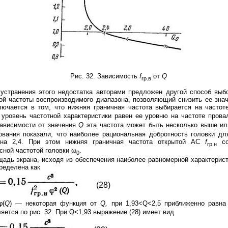
Рис. 32. Зависимость
f
от
Q
rp
.
в
устранения этого недостатка авторами предложен другой способ выб
ой частоты воспроизводимого диапазона, позволяющий снизить ее знач
лючается в том, что нижняя граничная частота выбирается на часто
 уровень частотной характеристики равен ее уровню на частоте прова
зависимости от значения
Q
эта частота может быть несколько выше и
ования показали
, что наиболее рациональная добротность головки дл
на 2,4. При этом нижняя граничная частота открытой АС
f
со
rp
.
н
сной частотой головки ω
.
0
адь экрана, исходя из обеспечения наиболее равномерной характерист
ределена как
(28)
φ(
Q
) — некоторая функция от
Q,
при 1,93<Q<2,5 приближенно равн
яется по рис. 32. При Q<1,93 выражение (28) имеет вид