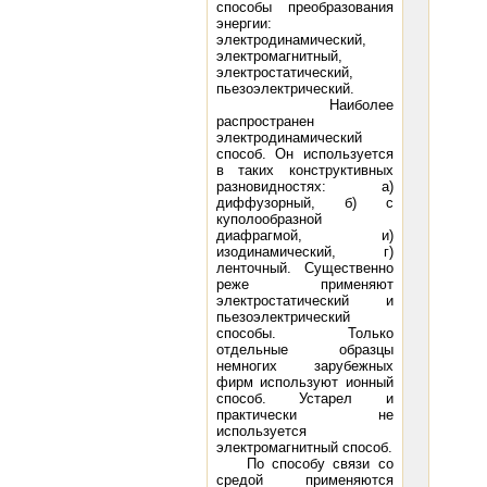
способы преобразования
энергии:
электродинамический,
электромагнитный,
электростатический,
пьезоэлектрический.
Наиболее
распространен
электродинамический
способ. Он используется
в таких конструктивных
разновидностях: а)
диффузорный, б) с
куполообразной
диафрагмой, и)
изодинамический, г)
ленточный. Существенно
реже применяют
электростатический и
пьезоэлектрический
способы. Только
отдельные образцы
немногих зарубежных
фирм используют ионный
способ. Устарел и
практически не
используется
электромагнитный способ.
По способу связи со
средой применяются