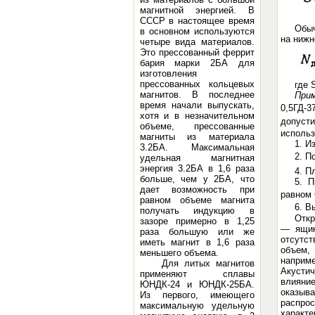
магнитной энергией. В
СССР в настоящее время
Обыч
в основном используются
на нижн
четыре вида материалов.
Это прессованный феррит
бария марки 2БА для
изготовления
прессованных кольцевых
где 
магнитов. В последнее
При
время начали выпускать,
0,5ГД-3
хотя и в незначительном
допуст
объеме, прессованные
исполь
магниты из материала
1. И
3.2БА. Максимальная
2. П
удельная магнитная
энергия 3.2БА в 1,6 раза
4. П
больше, чем у 2БА, что
5. П
дает возможность при
равном 6
равном объеме магнита
6. В
получать индукцию в
Откр
зазоре примерно в 1,25
— ящик
раза большую или же
отсутст
иметь магнит в 1,6 раза
объем,
меньшего объема.
наприм
Для литых магнитов
Акусти
применяют сплавы
влияни
ЮНДК-24 и ЮНДК-25БА.
оказыва
Из первого, имеющего
распро
максимальную удельную
характе