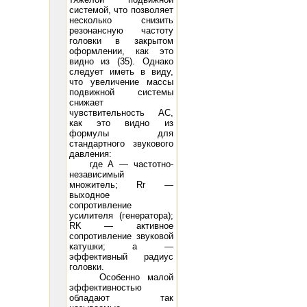
системой, что позволяет
несколько снизить
резонансную частоту
головки в закрытом
оформлении, как это
видно из (35). Однако
следует иметь в виду,
что увеличение массы
подвижной системы
снижает
чувствительность АС,
как это видно из
формулы для
стандартного звукового
давления:
где А — частотно-
независимый
множитель; Rr —
выходное
сопротивление
усилителя (генератора);
RK — активное
сопротивление звуковой
катушки; а —
эффективный радиус
головки.
Особенно малой
эффективностью
обладают так