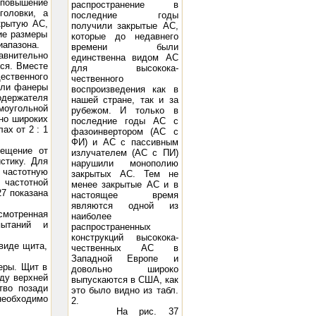
 повышение
распространение в
головки, а
последние годы
крытую АС,
получили закрытые АС,
ие размеры
которые до недавнего
иапазона.
времени были
авнительно
единственна видом АС
ся. Вместе
для высокока-
т
щественного
чественного
 или фанеры
воспроизведения как в
одержателя
нашей стране, так и за
моугольной
рубежом. И только в
но широких
последние годы АС с
ах от 2 : 1
фазоинвертором (АС с
ФИ) и АС с пассивным
мещение от
излучателем (АС с ПИ)
стику. Для
нарушили монополию
 частотную
закрытых АС. Тем не
частотной
менее закрытые АС и в
27 показана
настоящее время
являются одной из
усмотренная
наиболее
пытаний и
распространенных
конструкций высокока-
 виде щита,
чественных АС в
Западной Европе и
еры. Щит в
довольно широко
жду верхней
выпускаются в США, как
тво позади
это было видно из табл.
необходимо
2.
usic Angel TK-10: 10 - 250 Вт, 45 Гц - 22 кГц, 8 Ом, 97 дБ/Вт/м
Акустическая система DIVA 5.2: 10 - 15
На рис. 37