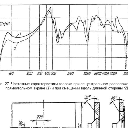
0 V Plate Current (max) 230 mA Plate Dissipation (max) 40 W
845: D.C. Plate Voltage 1250 D.C. Grid Voltage
с. 27. Частотные характеристики головки при ее центральном расположе
прямоугольном экране (
1
) и при смещении вдоль длинной стороны
(2)