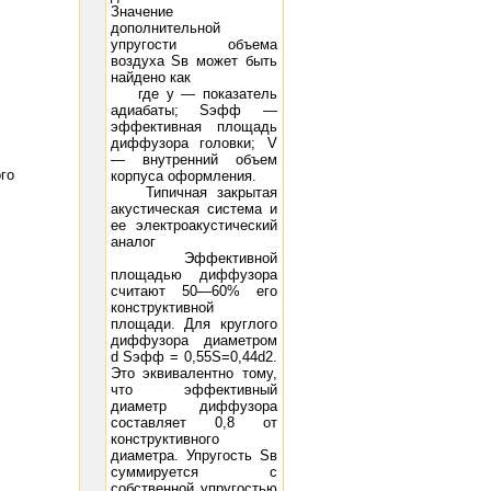
Значение
дополнительной
упругости объема
воздуха Sв может быть
найдено как
где y — показатель
адиабаты; Sэфф —
эффективная площадь
диффузора головки; V
— внутренний объем
го
корпуса оформления.
Типичная закрытая
акустическая система и
ее электроакустический
аналог
Эффективной
площадью диффузора
считают 50—60% его
конструктивной
площади. Для круглого
диффузора диаметром
d Sэфф = 0,55S=0,44d2.
Это эквивалентно тому,
что эффективный
диаметр диффузора
составляет 0,8 от
конструктивного
диаметра. Упругость Sв
суммируется с
собственной упругостью