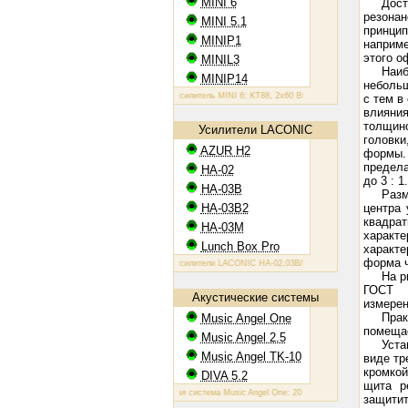
MINI 6
Дост
резона
MINI 5.1
принцип
MINIP1
наприме
этого о
MINIL3
Наиб
MINIP14
небольш
Ламповый усилитель MINI 6: KT88, 2х60 Вт
Ламповый усилитель MINIP1: 
с тем в
влияния
толщин
Усилители LACONIC
головки
AZUR H2
формы. 
предела
HA-02
до 3 : 1.
HA-03B
Разм
HA-03B2
центра 
квадрат
HA-03M
характ
Lunch Box Pro
характе
форма ч
Ламповые усилители LACONIC HA-02,03B/B2/M: 6N6P, 2х1,2 Вт на 300 Ом
На р
ГОСТ 1
Акустические системы
измерен
Прак
Music Angel One
помещае
Music Angel 2.5
Уста
Music Angel TK-10
виде тр
кромко
DIVA 5.2
щита р
Акустическая система Music Angel One: 20 - 100 Вт, 38 Гц - 30 кГц, 86 Дб/В
защитит