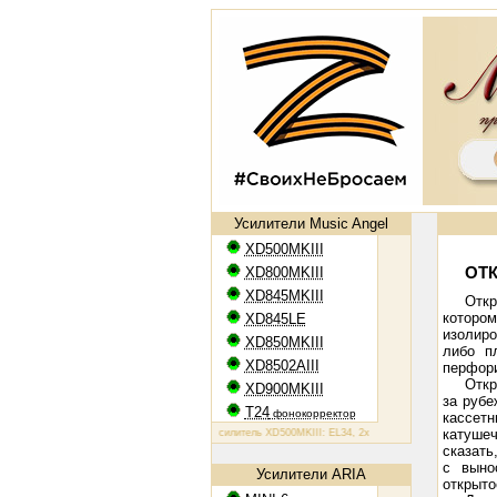
Усилители Music Angel
XD500MKIII
XD800MKIII
ОТ
XD845MKIII
Откр
которо
XD845LE
изолиро
XD850MKIII
либо п
XD8502AIII
перфори
Откр
XD900MKIII
за рубе
T24
фонокорректор
кассет
катуше
Ламповый усилитель XD500MKIII: EL34, 2х50 Вт
Ламповый усилитель XD80
сказать
с выно
Усилители ARIA
открыто