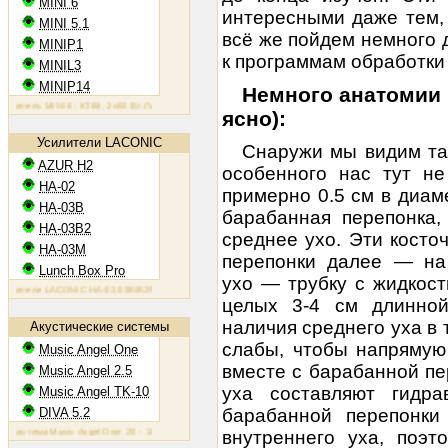
MINI 6
интересными даже тем, 
MINI 5.1
всё же пойдем немного д
MINIP1
к программам обработки з
MINIL3
MINIP14
Немного анатомии 
ель MINI 6: KT88, 2х60 Вт
Ламповый усилитель MINIP1: 6AQ5, 2х10 Вт
Ламповый усилитель MINIL3: E
ясно):
Усилители LACONIC
Снаружи мы видим та
AZUR H2
особенного нас тут не
HA-02
примерно 0.5 см в диам
HA-03B
барабанная перепонка,
HA-03B2
среднее ухо. Эти кост
HA-03M
перепонки далее — на 
Lunch Box Pro
ухо — трубку с жидкос
тели LACONIC HA-02,03B/B2/M: 6N6P, 2х1,2 Вт на 300 Ом
целых 3-4 см длинной
наличия среднего уха в 
Акустические системы
слабы, чтобы напрямую
Music Angel One
вместе с барабанной пе
Music Angel 2.5
уха составляют гидр
Music Angel TK-10
DIVA 5.2
барабанной перепонки
тема Music Angel One: 20 - 100 Вт, 38 Гц - 30 кГц, 86 Дб/Вт/м
Акустическая система Music Angel 2.5: 20 
внутреннего уха, поэт