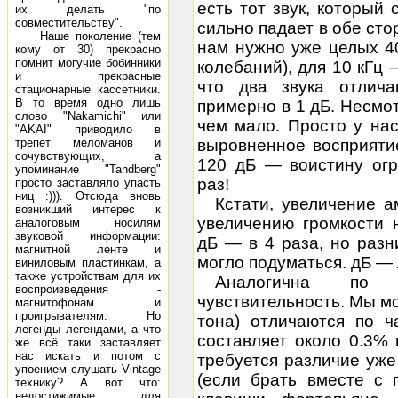
есть тот звук, который
их делать "по
совместительству".
сильно падает в обе сто
Наше поколение (тем
нам нужно уже целых 4
кому от 30) прекрасно
помнит могучие бобинники
колебаний), для 10 кГц
и прекрасные
что два звука отлича
стационарные кассетники.
В то время одно лишь
примерно в 1 дБ. Несмот
слово "Nakamichi" или
чем мало. Просто у на
"AKAI" приводило в
трепет меломанов и
выровненное восприяти
сочувствующих, а
120 дБ — воистину огр
упоминание "Tandberg"
раз!
просто заставляло упасть
ниц :))). Отсюда вновь
Кстати, увеличение а
возникший интерес к
увеличению громкости 
аналоговым носилям
звуковой информации:
дБ — в 4 раза, но разн
магнитной ленте и
могло подуматься. дБ —
виниловым пластинкам, а
также устройствам для их
Аналогична по 
воспроизведения -
чувствительность. Мы мо
магнитофонам и
проигрывателям. Но
тона) отличаются по ч
легенды легендами, а что
составляет около 0.3% 
же всё таки заставляет
нас искать и потом с
требуется различие уже
упоением слушать Vintage
(если брать вместе с 
технику? А вот что:
недостижимые для