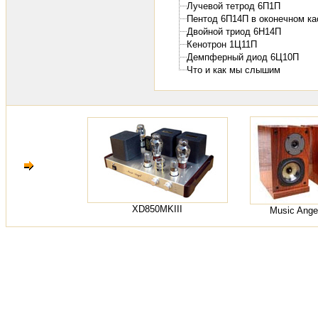
Лучевой тетрод 6П1П
Пентод 6П14П в оконечном ка
Двойной триод 6Н14П
Кенотрон 1Ц11П
Демпферный диод 6Ц10П
Что и как мы слышим
XD850MKIII
Music Ange