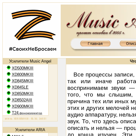
Усилители Music Angel
Чт
XD500MKIII
Все процессы записи,
XD800MKIII
так или иначе работ
XD845MKIII
воспринимаем звуки — 
XD845LE
XD850MKIII
того, что мы слышим, 
XD8502AIII
причина тех или иных 
XD900MKIII
этих и других мелочей 
T24
фонокорректор
аудио аппаратуру, нель
ель XD500MKIII: EL34, 2х50 Вт
Ламповый усилитель XD800MKIII: KT88, 2х65 Вт
Ламповый усилитель X
звук. То, что здесь опи
описать и нельзя — про
Усилители ARIA
до конца изучен. Эти 