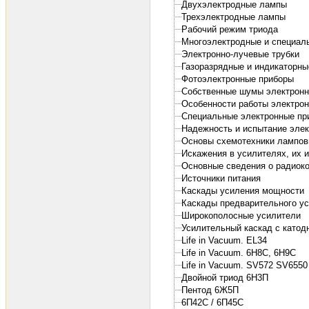
Двухэлектродные лампы
Трехэлектродные лампы
Рабочий режим триода
Многоэлектродные и специал
Электронно-лучевые трубки
Газоразрядные и индикаторны
Фотоэлектронные приборы
Собственные шумы электрон
Особенности работы электро
Специальные электронные пр
Надежность и испытание эле
Основы схемотехники лампов
Искажения в усилителях, их 
Основные сведения о радиок
Источники питания
Каскады усиления мощности
Каскады предварительного у
Широкополосные усилители
Усилительный каскад с катодн
Life in Vacuum. EL34
Life in Vacuum. 6H8C, 6H9C
Life in Vacuum. SV572 SV655
Двойной триод 6Н3П
Пентод 6Ж5П
6П42С / 6П45С