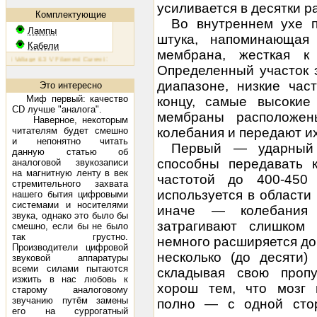
усиливается в десятки ра
Комплектующие
Во внутреннем ухе п
Лампы
штука, напоминающая
Кабели
мембрана, жесткая к
Voltage 6.3 V Filament Current 1.6 A Plate Voltage (max) 800 V Plate Current (max) 230 mA Plate Dissipati
Определенный участок 
диапазоне, низкие час
Это интересно
Миф первый: качество
концу, самые высоки
CD лучше "аналога".
мембраны расположен
Наверное, некоторым
читателям будет смешно
колебания и передают их
и непонятно читать
Первый — ударный 
данную статью об
способны передавать 
аналоговой звукозаписи
на магнитную ленту в век
частотой до 400-450
стремительного захвата
используется в области
нашего бытия цифровыми
системами и носителями
иначе — колебания
звука, однако это было бы
затрагивают слишком
смешно, если бы не было
так грустно.
немного расширяется до
Производители цифровой
несколько (до десяти)
звуковой аппаратуры
всеми силами пытаются
складывая свою пропу
изжить в нас любовь к
хорош тем, что мозг
старому аналоговому
звучанию путём замены
полно — с одной сто
его на суррогатный