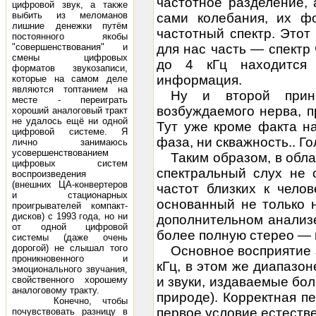
частотное разделение,
цифровой звук, а также
выбить из меломанов
сами колебания, их ф
лишние денежки путём
частотный спектр. Это
постоянного якобы
"совершенствования" и
для нас часть — спектр 
смены цифровых
до 4 кГц находится
форматов звукозаписи,
информация.
которые на самом деле
являются топтанием на
Ну и второй прин
месте - переиграть
возбуждаемого нерва, п
хороший аналоговый тракт
не удалось ещё ни одной
Тут уже кроме факта н
цифровой системе. Я
фаза, ни скважность.. Го
лично занимаюсь
усовершенствованием
Таким образом, в обл
цифровых систем
спектральный слух не 
воспроизведения
(внешних ЦА-конвертеров
частот близких к чело
и стационарных
основанный не только 
проигрывателей компакт-
дисков) с 1993 года, но ни
дополнительном анализ
от одной цифровой
более полную стерео — 
системы (даже очень
дорогой) не слышал того
Основное
восприятие 
проникновенного и
кГц, в этом же диапазон
эмоционального звучания,
свойственного хорошему
и звуки, издаваемые бо
аналоговому тракту.
природе). Корректная п
Конечно, чтобы
первое условие естеств
почувствовать разницу в