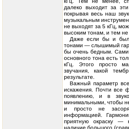
кГц. Тем не менее, сп
далеко выходит за эти
покрывая весь наш зву
музыкальным инструмен
не выходят за 5 кГц, мо
высоким тонам, и тем не
Даже если бы и был
тонами — слышимый гар
бы очень бедным. Сами
основного тона есть то
кГц. Этого просто ма
звучания, какой тем
результате.
Важный параметр вс
искажения
. Почти все
ф
появлению, и в звук
минимальными, чтобы не
и просто не засоря
информацией. Гармоник
приятную окраску — 
наличие большого (срав