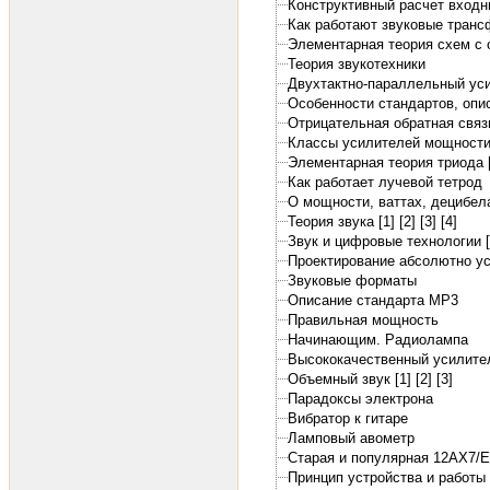
Конструктивный расчет входн
Как работают звуковые тран
Элементарная теория схем с 
Теория звукотехники
Двухтактно-параллельный ус
Особенности стандартов, оп
Отрицательная обратная связ
Классы усилителей мощност
Элементарная теория триода [
Как работает лучевой тетрод
О мощности, ваттах, децибелах
Теория звука [1]
[2]
[3]
[4]
Звук и цифровые технологии [
Проектирование абсолютно ус
Звуковые форматы
Описание стандарта MP3
Правильная мощность
Начинающим. Радиолампа
Высококачественный усилител
Объемный звук [1]
[2]
[3]
Парадоксы электрона
Вибратор к гитаре
Ламповый авометр
Старая и популярная 12АХ7/
Принцип устройства и работы