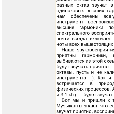
разных октав звучат 
одинаковых высших гар
нам обеспечены все
инструмент воспроизв
высшие гармоники по
спектрального восприят
почти всегда включает
ноты всех вышестоящих 
Наше звуковосприяти
приятны гармоники, 
выбиваются из этой схем
будут звучать приятно —
октавы, пусть и не ка
инструмента :-). Как 
встречается в приро
физических процессов. А
и 3.1 кГц — будет звуча
Вот мы и пришли к то
Музыканты знают, что е
звучат приятно, восприн