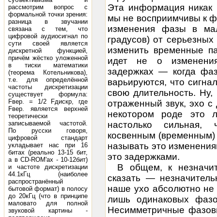
Эта информация никак 
рассмотрим вопрос с
формальной точки зрения:
мы не восприимчивы к фа
разница в звучании
изменения фазы в мал
связана с тем, что
цифровой аудиосигнал по
градусов) от серьезных
сути своей является
изменить временные па
дискретной функцией,
причём жёстко уложенной
идет не о изменени
в тиски математики
задержках — когда фаз
(теорема Котельникова),
т.е. для определённой
варьируются, что сигна
частоты дискретизации
свою длительность. Ну
существует формула:
Fвер. = 1/2 Fдискр, где
отраженный звук, эхо с
Fвер. является верхней
некотором роде это 
теоретически
записываемой частотой.
настолько сильная, 
По русски говоря,
косвенным (временным) 
цифровой стандарт
называть это изменения
укладывает нас при 16
битах (реально 13-15 бит,
это задержками.
а в CD-ROM'ах - 10-12бит)
В общем, к незначи
и частоте дискретизации
44.1кГц (наиболее
сказать — незначитель
распространённый
наше ухо абсолютно не 
бытовой формат) в полосу
до 20кГц (что в принципе
лишь одинаковых фазо
маловато для полной
Несимметричные фазовы
звуковой картины -