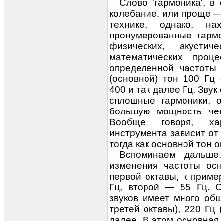
Слово 'гармоника', в
колебание, или проще —
технике, однако, н
пронумерованные гармо
физических, акусти
математических проц
определенной частоты 
(основной) тон 100 Гц
400 и так далее Гц. Зву
сплошные гармоники, 
большую мощность чем
Вообще говоря, хар
инструмента зависит от
тогда как основной тон о
Вспоминаем дальше
изменения частоты осн
первой октавы, к приме
Гц, второй — 55 Гц. С
звуков имеет много об
третей октавы), 220 Гц 
далее. В этом основная