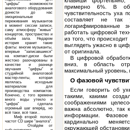
клавиши фортепьяно,
"цифры" возможности
примерно 6%. В о
аналогового оборудования
донести до нас
чувствительность уха 
эмоциональные
составляет не так
переживания музыкантов
логарифмированные з
в момент сессии записи,
саму атмосферу "живых"
работать цифровой тех
концертов, пространство и
из того, что происходит
объём зала. Недаром
история хранит такие
выглядеть ужасно в циф
факты: многие музыканты,
от оригинала.
впервые "записавшиеся"
на компакт-диски были
В цифровой обработк
жестоко разочарованы в
вниз, в область от
качестве и разнице
звучания "цифры" и
максимальный уровень,
студийной аналоговой
мастер-ленты, которая
О фазовой чувстви
являлась исходным
материалом для
Если говорить об у
производства компактов.
Конечно, с того времени
такими, какими созда
много воды утекло и
соображениями целесо
"цифра" сделала
огромный шаг вперёд, но
важна абсолютно, так 
всё таки, всё таки...
информации. Фазовое
Миф второй: полоса
кардинально меняе
частот CD шире "аналога".
Отойдём от
окружающей обстановки,
субъективизма и