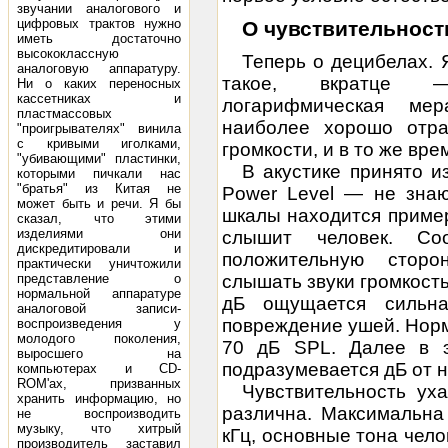
звучании аналогового и
цифровых трактов нужно
О чувствительности
иметь достаточно
высококлассную
Теперь о децибелах. Я
аналоговую аппаратуру.
такое, вкратце —
Ни о каких переносных
кассетниках и
логарифмическая мер
пластмассовых
наиболее хорошо отра
"проигрывателях" винила
с кривыми иголками,
громкости, и в то же вр
"убивающими" пластинки,
В акустике принято и
которыми пичкали нас
"братья" из Китая не
Power Level — не знаю
может быть и речи. Я бы
шкалы находится приме
сказал, что этими
изделиями они
слышит человек. Соо
дискредитировали и
положительную сторо
практически уничтожили
представление о
слышать звуки громкост
нормальной аппаратуре
дБ ощущается сильна
аналоговой записи-
повреждение ушей. Нор
воспроизведения у
молодого поколения,
70 дБ SPL. Далее в 
выросшего на
подразумевается дБ от н
компьютерах и CD-
ROM'ах, призванных
Чувствительность ух
хранить информацию, но
различна. Максимальна
не воспроизводить
музыку, что хитрый
кГц, основные тона чело
производитель заставил