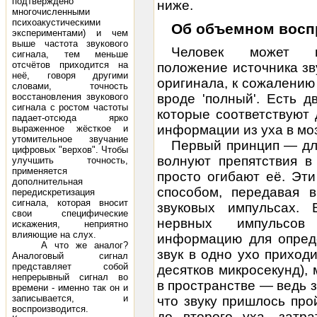
подтверждено
ниже.
многочисленными
психоакустическими
Об объемном восп
экспериментами) и чем
выше частота звукового
Человек может во
сигнала, тем меньше
отсчётов приходится на
положение источника зву
неё, говоря другими
оригинала, к сожалению 
словами, точность
восстановления звукового
вроде 'полный'. Есть 
сигнала с ростом частоты
которые соответствуют
падает-отсюда ярко
информации из уха в моз
выраженное жёсткое и
утомительное звучание
Первый принцип — для
цифровых "верхов". Чтобы
волнуют препятствия в
улучшить точность,
применяется
просто огибают её. Эт
дополнительная
способом, передавая 
передискретизация
сигнала, которая вносит
звуковых импульсах.
свои специфические
нервных импульсов
искажения, неприятно
влияющие на слух.
информацию для опред
А что же аналог?
звук в одно ухо приход
Аналоговый сигнал
представляет собой
десятков микросекунд),
непрерывный сигнал во
в пространстве — ведь з
времени - именно так он и
записывается, и
что звуку пришлось пр
воспроизводится.
до второго уха, затра