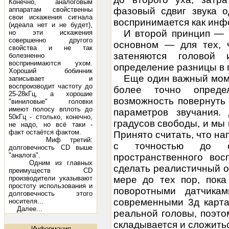
Конечно, аналоговым
аппаратам свойственны
фазовый сдвиг звука о
свои искажения сигнала
воспринимается как инф
(идеала нет и не будет),
И второй принцип — и
но эти искажения
совершенно другого
основном — для тех, 
свойства и не так
затеняются головой
болезненно
воспринимаются ухом.
определение разницы в 
Хороший бобинник
Еще один важный моме
записывает и
воспроизводит частоту до
более точно опреде
25-28кГц, а хорошие
возможность повернуть
"виниловые" головки
имеют полосу вплоть до
параметров звучания. 
50кГц - столько, конечно,
градусов свободы, и мы 
не надо, но всё таки -
факт остаётся фактом.
Принято считать, что на
Миф третий:
с точностью до о
долговечность CD выше
"аналога".
пространственного вос
Одним из главных
сделать реалистичный
о
преимуществ CD
производители указывают
мере до тех пор, пока
простоту использования и
поворотными датчика
долговечность этого
современными 3д карта
носителя...
Далее...
реальной головы, поэто
складывается и сложитьс
Информация