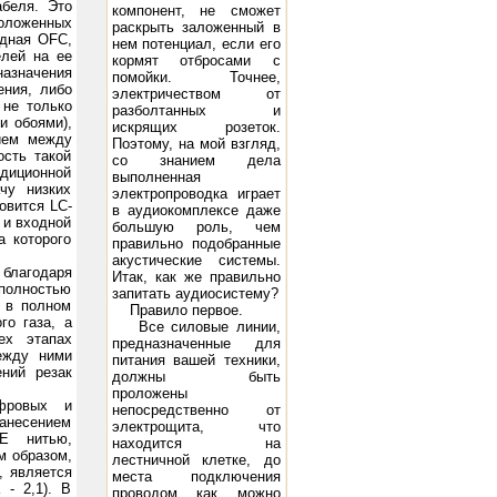
абеля. Это
компонент, не сможет
положенных
раскрыть заложенный в
одная ОFС,
нем потенциал, если его
елей на ее
кормят отбросами с
назначения
помойки. Точнее,
ения, либо
электричеством от
 не только
разболтанных и
и обоями),
искрящих розеток.
ием между
Поэтому, на мой взгляд,
ость такой
со знанием дела
диционной
выполненная
чу низких
электропроводка играет
новится LС-
в аудиокомплексе даже
 и входной
большую роль, чем
а которого
правильно подобранные
акустические системы.
благодаря
Итак, как же правильно
 полностью
запитать аудиосистему?
й в полном
Правило первое.
го газа, а
Все силовые линии,
ех этапах
предназначенные для
между ними
питания ва­шей техники,
ний резак
должны быть
проложены
ифровых и
непосредственно от
нанесением
электрощита, что
Е нитью,
находится на
м образом,
лестничной клетке, до
, является
ме­ста подключения
 - 2,1). В
проводом как можно