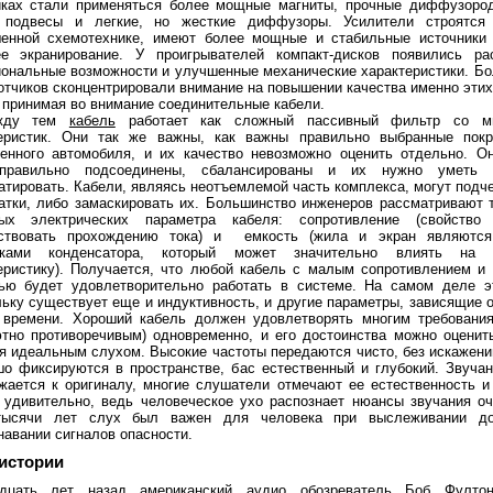
ках стали применяться более мощные магниты, прочные диффузород
е подвесы и легкие, но жесткие диффузоры. Усилители строятся
енной схемотехнике, имеют более мощные и стабильные источники 
е экранирование. У проигрывателей компакт-дисков появились ра
ональные возможности и улучшенные механические характеристики. Б
отчиков скон­центрировали внимание на повышении качества именно этих
е принимая во внимание соединительные кабели.
NIP1: 6AQ5, 2х10 Вт
Ламповый усилитель MINIL3: EL34, 2х35 Вт
Ламповый усилитель MINIP14: 6P14, 
жду тем
кабель
работает как сложный пассивный фильтр со м
теристик. Они так же важны, как важны правильно выбранные пок
енного автомобиля, и их качество невозможно оценить отдельно. 
правильно подсоединены, сбалансированы и их нужно уметь 
атировать. Кабели, являясь неотъемлемой часть комплекса, могут подче
татки, либо замаскировать их. Большинство инженеров рассматри­вают 
ных электриче­ских параметра кабеля: сопротивление (свойство
тствовать прохождению тока) и емкость (жила и экран являются
дками конденсатора, который может значительно влиять на 
еристику). Получа­ется, что любой кабель с малым со­противлением и
ью будет удовлетворительно работать в системе. На самом деле э
льку существует еще и индук­тивность, и другие параметры, зави­сящие о
 времени. Хороший кабель должен удовлетво­рять многим требовани
 300 Ом
тно противоречивым) одно­временно, и его достоинства можно оценит
я идеальным слухом. Высокие частоты передаются чисто, без искажени
ошо фиксируются в пространстве, бас естественный и глубокий. Звуча
жается к оригиналу, многие слушатели отмечают ее есте­ственность и
 удиви­тельно, ведь человеческое ухо распоз­нает нюансы звучания оч
тысячи лет слух был важен для человека при выслеживании д
навании сигналов опасно­сти.
 истории
86 Дб/Вт/м
Акустическая система Music Angel 2.5: 20 - 200 Вт, 20 Гц - 30 кГц, 86 Дб/Вт/м
Акустическая си
дцать лет назад американский аудио обозреватель Боб Фулто