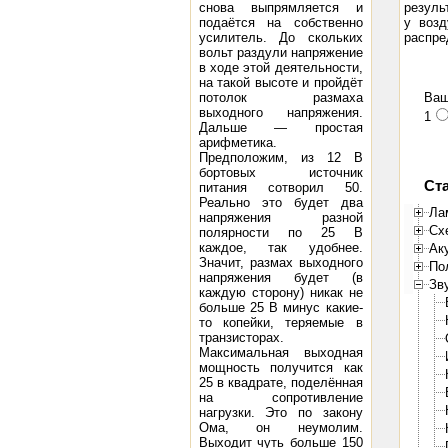
снова выпрямляется и
резуль
подаётся на собственно
у возд
усилитель. До скольких
распре
вольт раздули напряжение
в ходе этой деятельности,
на такой высоте и пройдёт
потолок размаха
Ваш
выходного напряжения.
1
Дальше — простая
арифметика.
Предположим, из 12 В
бортовых источник
Ст
питания сотворил 50.
Реально это будет два
Ла
напряжения разной
Сх
полярности по 25 В
каждое, так удобнее.
Ак
Значит, размах выходного
По
напряжения будет (в
Зв
каждую сторону) никак не
больше 25 В минус какие-
то копейки, теряемые в
транзисторах.
Максимальная выходная
мощность получится как
25 в квадрате, поделённая
на сопротивление
нагрузки. Это по закону
Ома, он неумолим.
Выходит чуть больше 150