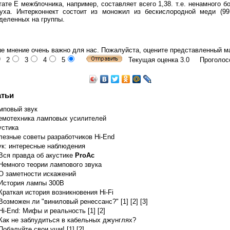
тате Е межблочника, например, составляет всего 1,38. т.е. ненамного б
уха. Интерконнект состоит из моножил из бескислородной меди (99
деленных на группы.
е мнение очень важно для нас. Пожалуйста, оцените представленный м
2
3
4
5
Текущая оценка 3.0 Проголосо
атьи
мповый звук
емотехника ламповых усилителей
устика
лезные советы разработчиков Hi-End
ук: интересные наблюдения
Вся правда об акустике
ProAc
Немного теории лампового звука
О заметности искажений
История лампы 300B
Краткая история возникновения Hi-Fi
Возможен ли "виниловый ренессанс?" [1]
[2]
[3]
Hi-End: Мифы и реальность [1]
[2]
Как не заблудиться в кабельных джунглях?
Побалуйте свои уши! [1]
[2]