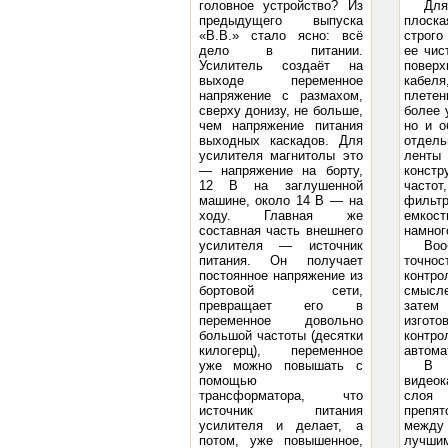
головное устройство? Из
Для
предыдущего выпуска
плоска
«В.В.» стало ясно: всё
строго
дело в питании.
ее чис
Усилитель создаёт на
поверх
выходе переменное
кабеля
напряжение с размахом,
плетен
сверху донизу, не больше,
более 
чем напряжение питания
но и о
выходных каскадов. Для
отдель
усилителя магнитолы это
ленты 
— напряжение на борту,
констр
12 В на заглушенной
частот
машине, около 14 В — на
фильтр
ходу. Главная же
емкост
составная часть внешнего
намног
усилителя — источник
Воо
питания. Он получает
точнос
постоянное напряжение из
контро
бортовой сети,
смысле
превращает его в
затем
переменное довольно
изгото
большой частоты (десятки
контро
килогерц), переменное
автома
уже можно повышать с
В с
помощью
видеок
трансформатора, что
слоя 
источник питания
препят
усилителя и делает, а
между 
потом, уже повышенное,
лучшим