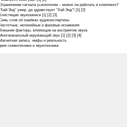
Ограничение сигнала усилителем – можно ли работать в клиппинге?
"Хай-Энд" умер, да здравствует "Хай-Энд"! [1]
[2]
Блестящие звукозаписи [1]
[2]
[3]
Семь слов об ошибках аудиоэкспертизы
Частотные, нелинейные и фазовые искажения
Внешние факторы, влияющие на восприятие звука
Многоканальный окружающий звук [1]
[2]
[3]
[4]
Магнитная запись: мифы и реальность
ория схемотехники и звукотехники