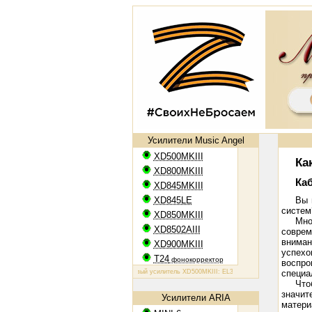
Усилители Music Angel
XD500MKIII
Ка
XD800MKIII
Ка
XD845MKIII
XD845LE
Вы 
систем
XD850MKIII
Мно
XD8502AIII
совре
вниман
XD900MKIII
успехо
T24
фонокорректор
воспро
Ламповый усилитель XD500MKIII: EL34, 2х50 Вт
Ламповый усилител
специа
Что
значит
Усилители ARIA
матер