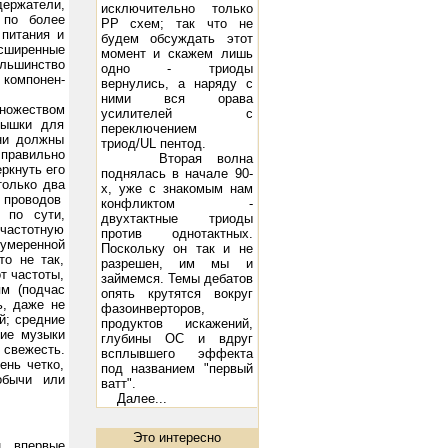
ержатели,
исключительно только
 по более
РР схем; так что не
питания и
будем обсуждать этот
сширенные
момент и скажем лишь
ольшинство
одно - триоды
 компонен­
вернулись, а наряду с
ними вся орава
2х10 Вт
ножеством
усилителей с
рышки для
переключением
Они должны
триод/UL пентод.
правильно
Вторая волна
ркнуть его
поднялась в начале 90-
только два
х, уже с знакомым нам
 проводов
конфликтом -
 по сути,
двухтактные триоды
частотную
против однотактных.
 умеренной
Поскольку он так и не
то не так,
разрешен, им мы и
т частоты,
займемся. Темы дебатов
ям (подчас
опять крутятся вокруг
ь, даже не
фазоинверторов,
й; средние
продуктов искажений,
ние музыки
глубины ОС и вдруг
 свежесть.
всплывшего эффекта
ень четко,
под названием "первый
обычи или
ватт".
Далее...
стема Music Angel TK-10: 10 - 250 Вт, 45 Гц - 22 кГц, 8 Ом, 97 дБ/Вт/м
Акустическая система DIVA 5.2: 1
Это интересно
н впервые