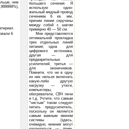
ольше, чем
большего сечения. Я
,999999%),
использую одно­
жильный медный провод
сечением 6 кв. мм,
причем линии скручены
между со­бой с шагом
атериал.
примерно 40 — 50 см.
вали 6
Мне представляется
оптимальной прокладка
трех отдельных линий
пита­ния; одна для
цифрового источника,
другая — для
предварительных
усилите­лей, третья —
для оконечников.
Помни­те, что ни в одну
из них нельзя вклю­чать
какую-либо другую
нагрузку — утюги,
компьютеры,
обогреватели, СВЧ печи
и т.д. Учтите, что самым
"чистым" током следует
питать предусилитель,
поскольку он является
самым важным звеном
системы (здесь,
очевидно, мне­ния могут
разделиться — прим.