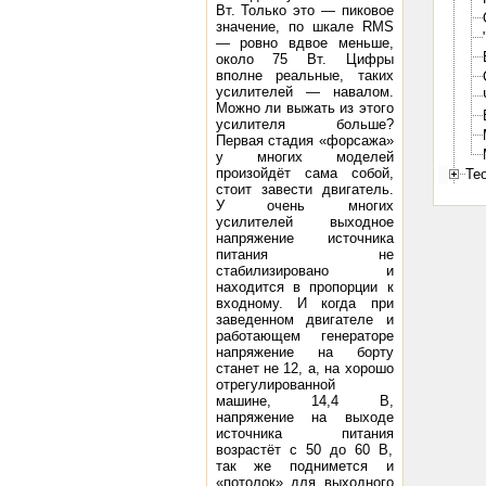
Вт. Только это — пиковое
значение, по шкале RMS
— ровно вдвое меньше,
около 75 Вт. Цифры
вполне реальные, таких
усилителей — навалом.
Можно ли выжать из этого
усилителя больше?
Первая стадия «форсажа»
у многих моделей
произойдёт сама собой,
Те
стоит завести двигатель.
У очень многих
усилителей выходное
напряжение источника
питания не
стабилизировано и
находится в пропорции к
входному. И когда при
заведенном двигателе и
работающем генераторе
напряжение на борту
станет не 12, а, на хорошо
отрегулированной
машине, 14,4 В,
напряжение на выходе
источника питания
возрастёт с 50 до 60 В,
так же поднимется и
«потолок» для выходного