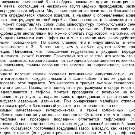
 звуковых применений была найдена несколько другая геометрия к
я лента, состоящая из нескольких групп медных проводников, рас
 определенным образом. Медь применяется исключительно бескислор
тота определяется классом изделия, а начиная с определенных мод
ность экструдируется слой серебра. Сам проводник, в зависимости от 
, может представлять собой либо моноструктуру прямоугольного сеч
ие, состоящее из большого количества круглых жил. Плоские кабели
удобны для инсталляции (их можно спрятать под ковром, например, ил
бладают меньшим скин-эффектом и электромагнитным взаимодейств
ными проводниками. Но самое главное, что и индуктивность, и емк
оказывается в 3 - 5 раз ниже, чем у любого другого кабеля тра
укции. Напомним, что повышенная индуктивность ухудшает переда
, а емкость "режет" высокие. Происходит это из-за того, что кабель ста
ом, параметры которого зависят от выходного сопротивления источника
и приемника, причем особенно это заметно на видеосигнале, частот
о выше.
бще-то плоские кабели обладают повышенной индуктивностью, но 
ти изготовления каждого элемента и всего кабеля в целом удается
лировать этот параметр. Это непросто и требует высоких технологи
 этого слова. Проводники полируются ультразвуком в среде инертно
 вдавливаются в тефлон. Контакт проводника с воздухом на вс
вления отсутствует, а параллельность проводников и расстояние 
лируется лазерными датчиками. При обнаружении малейших отклоне
тически отрубает бракованный участок, и он отправляется в печь.
амых качественных интерконнектах, а также колоночных, ц
абелях применяется уникальная технология. Суть ее в том, что перед 
тефлона на проводник последний оплетается тефлоновой Ж
ствующей непосредственному контакту меди с внешней изоляцией, Таки
ними образуется постоянный воздушный зазор, а воздух, как известно
 диэлектриком (его диэлектрическая постоянная Е = 1, у тефлона