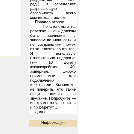
ред.) и определяет
разрешающую
способность всего
комплекса в целом.
Правило второе.
Не экономьте на
розетках — они должны
быть прочными, с
запасом по мощности и
не со­здающими помех
из-за плохих контак­тов.
Я использую
относительно недо­рогие
(7— 10 долл.)
южнокорейские 40-
амперные, широко
применяемые для
подключения
электроплит. Вы мо­жете
не поверить, что такие
вещи вли­яют на
звучание. Попробуйте —
инст­рументы успокоятся
и приобретут...
Далее...
Информация