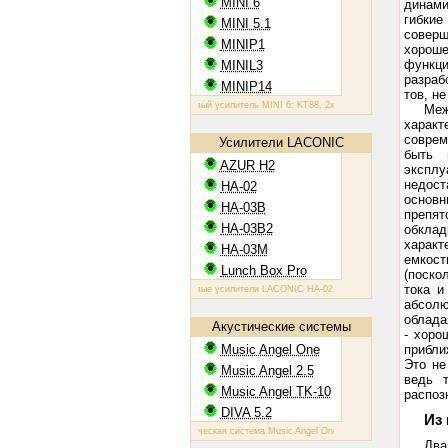
MINI 6
динами
гибки
MINI 5.1
соверш
MINIP1
хороше
функци
MINIL3
разраб
MINIP14
тов, н
Ламповый усилитель MINI 6: KT88, 2х60 Вт
Ламповый усилитель MI
Ме
харак
соврем
Усилители LACONIC
быть 
AZUR H2
эксплу
не­дос
HA-02
основ
HA-03B
препя
HA-03B2
обкла
характ
HA-03M
емкост
Lunch Box Pro
(поско
тока и
Ламповые усилители LACONIC HA-02,03B/B2/M: 6N6P, 2х1,2 Вт на
абсолю
облада
Акустические системы
- хо­р
Music Angel One
прибли
Это не
Music Angel 2.5
ведь 
Music Angel TK-10
распоз
DIVA 5.2
Из
Акустическая система Music Angel One: 20 - 100 Вт, 38 Гц - 30 кГц, 
Два