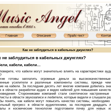
Как не заблудиться в кабельных джунглях?
к не заблудиться в кабельных джунглях?
бели, кабели, кабели…
поверите, что кабели могут значительно влиять на характеристики ауд
?
гие готовы заплатить огромные деньги за высококачественные
менные усилители и различные компоненты системы, прежде чем
ие на кабели. За последние десять лет мно­гие компании добились зн
в в области разработки аудио и видео кабелей для повышения качества
изведения. Сторонни­ками компаний стали скептически настроенные
ь XD800MKIII: KT88, 2х65 Вт
листы в области звукозаписи и любители, которые видели и слышали ра
Ламповый усилитель XD845MKIII: 845, 2х20 Вт
Ламповый усилитель XD85
бы понять, как кабели могут повысить качество системы, необходимо
ельный прогресс в области аудиотехники, за последние двадцать 
иалы и космические технологии подготовили почву для новых из