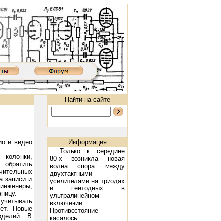
Найти на сайте
ио и видео
Информация
Только к середине
 колонки,
80-х возникла новая
 обратить
волна спора между
ачительных
двухтактными
 за­писи и
усилителями на триодах
 инженеры,
и пентодных в
зницу.
0MKIII: 300B, 2х9 Вт
Ламповый усилитель XD8502AIII: 300B, 2х9 Вт
Предварительный ламповый усил
ультралинейном
 учитывать
включении.
лет. Новые
Противостояние
де­лий. В
касалось