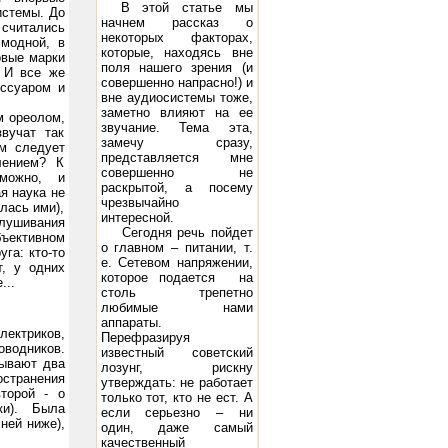
В этой статье мы
истемы
. До
начнем рассказ о
 считались
некоторых факторах,
 модной, в
которые, находясь вне
овые марки
поля нашего зрения (и
. И все же
совершенно напрасно!) и
Voltage -98 Peak A.F. Grid Voltage 93 D.C. Plate Current (ma.) 95 Power Output (watts) 15 21
300B: Filame
ессуаром и
вне аудиосистемы тоже,
заметно влияют на ее
м ореолом,
звучание. Тема эта,
вучат так
замечу сразу,
ем следует
представляется мне
лением? К
совершенно не
зможно, и
раскрытой, а посему
я наука не
чрезвычайно
лась ими),
интересной.
лушивания
Сегодня речь пойдет
бъективном
о главном – питании, т.
га: кто-то
е. Сетевом напряжении,
т, у одних
которое подается на
...
столь трепетно
любимые нами
аппараты.
лектриков,
Перефразируя
оводников.
известный советский
зывают два
лозунг, рискну
остранения
утверждать: не работает
торой - о
только тот, кто не ест. А
ки). Была
если серьезно – ни
ней ниже),
один, даже самый
качественный