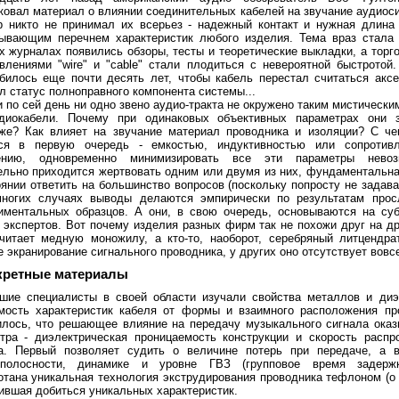
ковал материал о влиянии соединительных кабелей на звучание
аудиос
р никто не принимал их всерьез - надежный контакт и нужная длина
ывающим перечнем характеристик любого изделия. Тема враз стала
х журналах появились обзоры, тесты и теоретические выкладки, а торг
влениями "wire" и "cable" стали плодиться с невероятной быстротой
max) 800 V Plate Current (max) 230 mA Plate Dissipation (max) 40 W
845: D.C. Plate Voltage 1250 D.C. Grid 
билось еще почти десять лет, чтобы кабель перестал считаться акс
л статус полноправного компонента системы...
и по сей день ни одно звено аудио-тракта не окружено таким мистически
диокабели. Почему при одинаковых объективных параметрах они з
же? Как влияет на звучание материал проводника и изоляции? С ч
ься в первую очередь - емкостью, индуктивностью или сопротив
ению, одновременно минимизировать все эти параметры нево
ельно приходится жертвовать одним или двумя из них, фундаментальна
оянии ответить на большинство вопросов (поскольку попросту не задава
ногих случаях выводы делаются эмпирически по результатам прос
иментальных образцов. А они, в свою очередь, основываются на су
 экспертов. Вот почему изделия разных фирм так не похожи друг на дру
читает медную моножилу, а кто-то, наоборот, серебряный литцендра
е экранирование сигнального проводника, у других оно отсутствует вовсе
кретные материалы
шие специалисты в своей области изучали свойства металлов и диэ
мость характеристик кабеля от формы и взаимного расположения пр
лось, что решающее влияние на передачу музыкального сигнала ока
тра - диэлектрическая проницаемость конструкции и скорость распр
а. Первый позволяет судить о величине потерь при передаче, а в
ополосности, динамике и уровне ГВЗ (групповое время задерж
отана уникальная технология экструдирования проводника тефлоном (о 
ившая добиться уникальных характеристик.