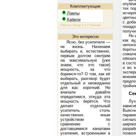
опубли
Комплектующие
тех по
исчерп
Лампы
цветны
Кабели
с доба
КТ 88: Filament Voltage 6.3 V Filament Current 1.6 A Plate Voltage (
понадо
получи
Но 
Это интересно
как ау
Ясно, без усилителя —
непохо
не жизнь. Начинаем
борот
выбирать и, естественно,
сожал
первым долгом смотрим
обязат
на максимальную (уже
в сост
знаем, что это такое)
и во м
мощность, за что
экспер
боремся-то? О том, как её
мнении
выбирать, разговор будет
предпо
отдельный и неожиданно
тройно
для вас короткий. Но
вначале давайте
Се
определимся, откуда эта
мощность берётся. Что
Луч
делает отдельный
зависи
усилитель столь
Выясни
качественно иным
параме
устройством по
сигнал
сравнению с
широк
доставшимися каналами
разраб
усиления, встроенными в
позвол