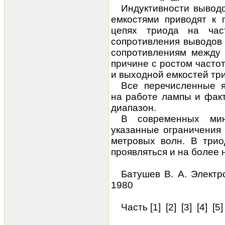
Индуктивности вывод
емкостями приводят к 
цепях триода на час
сопротивления выводов
сопротивлениям между 
причине с ростом часто
и выходной емкостей тр
Все перечисленные я
на работе лампы и фак
диапазон.
В современных ми
указанные ог­раничения
метровых волн. В три
проявляться и на более 
Батушев В. А.
Электр
1980
Часть [
1
] [
2
] [
3
] [
4
] [
5
]