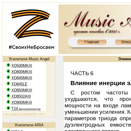
Усилители Music Angel
Элеме
XD500MKIII
XD800MKIII
ЧАСТЬ 6
XD845MKIII
Влияние инерции э
XD845LE
XD850MKIII
С ростом частоты 
XD8502AIII
ухудшаются, что про
XD900MKIII
мощности на входе лам
T24
фонокорректор
уменьшении усиления. Ка
й усилитель XD500MKIII: EL34, 2х50 Вт
Ламповый усилитель XD800MKIII: KT88, 2х65 Вт
Ламповый уси
параметров триода опр
дуэлектродных емкос
Усилители ARIA