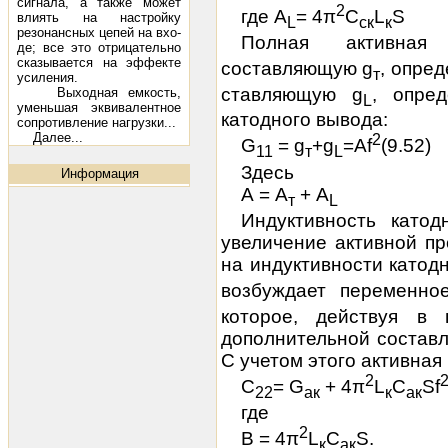
сиг­нала, а также может
2
где А
= 4π
С
L
S
влиять на настройку
L
ск
к
резонансных цепей на вхо­
Полная активная
де; все это отрицательно
сказывается на эффекте
составляющую g
, опре
т
усиления.
ставляющую g
, опре
Выходная емкость,
L
уменьшая эквивалентное
катодного вывода:
сопротивление на­грузки...
Далее...
2
G
= g
+g
=Аf
(9.52
)
11
т
L
Здесь
Информация
А = А
+ А
т
L
Индуктивность катод
увеличение активной пр
на индуктивности катод
возбуждает
переменно
которое, действуя в 
дополнительной составля
С учетом этого активна
2
C
=
G
+ 4π
L
С
Sf
22
ак
к
ак
где
2
В = 4π
L
С
S.
к
ак