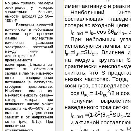
мощных триодах, размеры
имеет активную и реакт
электродов у которых
Наибольший инте
значительно больше,
емкости доходят до 50—
составляющая наведе
100 пФ.
потери во входной цепи:
Величины емкостей
изменяются в небольшой
I
= I
cos δθ
-I
c
с. акт
к~
кс
а~
степени при прогре­ве
лампы вследствие
При небольших угла
изменения размеров
используются лампы, мо
электродов, расстояний
I
=I
=SU
. Влияние и
меж­ду ними и
к~
а~
с~
диэлектрической
на модуль крутизны S
проницаемости
изоляторов. Емкости за­
практически неиспользу
висят от объемного
считать, что S предст
заряда в лампе, изменяю­
щего распределение
низких частотах. Тогда
потенциала в междуэле­
косинуса, справедливое
ктродном пространстве.
Наиболее сильно из­
2
cos θ
= 1-θ
/2 и cos
кс
кс
меняется емкость сетка—
катод, которая при
получим выражени
включении накала может
наведенного тока сетки:
возрасти на 40—50%. Эта
2
2
емкость существенно
I
=(1-δ
)θ
SU
/2
с. акт
кс
с~
зависит и от напря­жения
сетки (рис. 9.18). При
и активной составляю
повышении
I
1-
с.акт
отрицательного
2
2