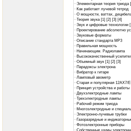
Элементарная теория триода [
Как работает лучевой тетрод
О мощности, ваттах, децибелах
Теория звука [1]
[2]
[3]
[4]
Звук и цифровые технологии [
Проектирование абсолютно ус
Звуковые форматы
Описание стандарта MP3
Правильная мощность
Начинающим. Радиолампа
Высококачественный усилител
Объемный звук [1]
[2]
[3]
Парадоксы электрона
Вибратор к гитаре
Ламповый авометр
Старая и популярная 12АХ7/
Принцип устройства и работы
Двухэлектродные лампы
Трехэлектродные лампы
Рабочий режим триода
Многоэлектродные и специал
Электронно-лучевые трубки
Газоразрядные и индикаторны
Фотоэлектронные приборы
Собственные шумы электронн