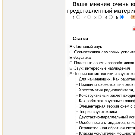
Ваше мнение очень ва
представленный матери
1
2
3
4
5
Статьи
Ламповый звук
Схемотехника ламповых усилит
Акустика
Полезные советы разработчиков 
Звук: интересные наблюдения
Теория схемотехники и звукотех
Для начинающих. Как работает
Принципы схемотехники элект
Хрестоматия радиолюбителя, 1
Конструктивный расчет входн
Как работают звуковые тран
Элементарная теория схем с о
Теория звукотехники
Двухтактно-параллельный ус
Особенности стандартов, опи
Отрицательная обратная связ
Классы усилителей мощности