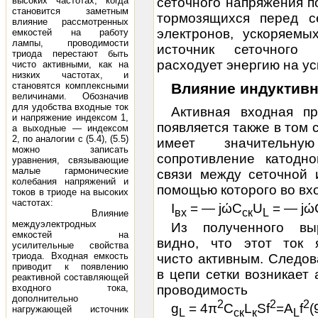
высоких частотах, когда
сеточного напряжения п
становится заметным
тормозящихся перед с
влияние рассмот­ренных
электронов, ускоряемы
емкостей на работу
лампы, проводимости
источник сеточного 
триода перестают быть
расходует энергию на ус
чисто активными, как на
низких частотах, и
становятся комплекс­ными
Влияние индуктив
величинами. Обозначив
для удобства входные ток
Активная входная п
и напряжение индексом 1,
появляется также в том 
а выходные — индексом
2, по аналогии с (5.4), (5.5)
имеет значительную
мож­но записать
сопротивление катодн
уравнения, связывающие
малые гармонические
связи между сеточной и
колеба­ния напряжений и
помощью которого во вх
токов в триоде на высоких
частотах:
I
= — jώС
U
= — jώ
вх
ск
L
Влияние
междуэлектродных
Из полученного вы
емкостей на
видно, что этот ток 
усилительные свойства
триода. Входная емкость
чисто активным. Следов
приводит к появлению
в цепи сетки возникает 
реактивной составляющей
проводимость
входного тока,
дополнительно
2
2
2
g
= 4π
С
L
Sf
=А
f
(
нагружающей источник
L
ск
к
L