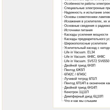
Особенности работы электро
Специальные электронные пр
Надежность и испытание эле
Основы схемотехники лампов
Искажения в усилителях, их 
Основные сведения о радиок
Источники питания
Каскады усиления мощности
Каскады предварительного у
Широкополосные усилители
Усилительный каскад с катодн
Life in Vacuum. EL34
Life in Vacuum. 6H8C, 6H9C
Life in Vacuum. SV572 SV655
Двойной триод 6Н3П
Пентод 6Ж5П
6П42С / 6П45С
Лучевой тетрод 6П1П
Пентод 6П14П в оконечном ка
Двойной триод 6Н14П
Кенотрон 1Ц11П
Демпферный диод 6Ц10П
Что и как мы слышим