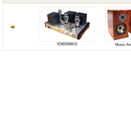
XD850MKIII
Music An