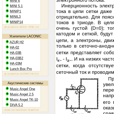
электронного потока.
MINI 6
Инерционность электр
MINI 5.1
тока в цепи сетки даже
MINIP1
отрицательно. Для поя
MINIL3
токов в триоде. В цел
MINIP14
й усилитель MINI 6: KT88, 2х60 Вт
Ламповый усилитель MINIP1: 6AQ5, 2х10 Вт
очень густой (D=0); т
Ламповый усилитель M
катодом и сеткой, будут
Усилители LACONIC
цепи, а электроны, дв
AZUR H2
только в сеточно-анодн
HA-02
сетки пред­ставляет соб
HA-03B
HA-03B2
I
- I
. И на низких час
к~
а~
HA-03M
сетки, когда отсутству
Lunch Box Pro
сеточный ток и проводи
е усилители LACONIC HA-02,03B/B2/M: 6N6P, 2х1,2 Вт на 300 Ом
Пр
Акустические системы
увел
Music Angel One
пере
Music Angel 2.5
напр
Music Angel TK-10
его 
DIVA 5.2
оказ
ская система Music Angel One: 20 - 100 Вт, 38 Гц - 30 кГц, 86 Дб/Вт/м
Акустическая система Music Angel 
ср