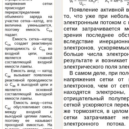
g
=
=A
f
;
A
= 4π
S
т
т
т
U
напряжения сетки
2
с~
происхо­дит
Появление активной в
перераспределение
то, что уже при небол
объемного заряда на
участке сетка—катод, его
электронным потоком с
величина уменьша­ется,
сетки затрачивается м
поэтому емкость С
ск
зрения последнее обст
падает.
Емкость сетка—катод
вследствие инерционн
С
создает реак­тивную
ск
электронов, ускоряемы
проводимость ώ С
во
ск
больше числа электро
входной цепи, она
является главной
результате и возникае
составляющей входной
электрического поля эле
емкости лампы.
Емкость анод — катод
В самом деле, при по
С
вызывает появле­ние
ак
напряжения сетки от 
реактивной проводимости
ώ С
в выходной цепи и
электронов, чем от сет
ак
является основной
находятся электроны
составляющей выходной
отрицательный полупе
емкости лампы.
Емкость анод—сетка
сеткой ускоряются пере
С
обусловливает связь
ас
же тормозятся, в цело
между входной и
выходной цепями лампы,
сетки затрачивает н
поэтому ее называют
электронного потока
проходной емкостью. На