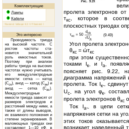
вели
Комплектующие
пролета электронов от
Лампы
т
, которое в соотв
Кабели
кс
ilament Voltage 6.3 V Filament Current 1.6 A Plate Voltage (max) 800 V Plate Current (max) 230 mA Plate 
плоскостных триодах о
d
ck
т
= 50
Это интересно
(9.49)
кс
√U
д
Проводимость триода
Угол пролета электрон
на высокой частоте. С
ростом частоты ста­
θ
= ώт
кс
кс
новится значительной
при этом существенн
роль емкостных токов.
Поэтому при анализе
токами I
и I
появляе
к-
а-
работы триода на высоких
частотах нужно учитывать
поясняет рис. 9.22, 
его между­электродные
диаграмма напряжений и
емкости: сетка — катод
(С
), анод — катод (С
) и
пролета. Ток I
сдвинут
ск
ак
к~
анод — сетка (С
).
ас
U
на угол φ
, состав
с-
к
Междуэлектродные
емкости триода зависят от
пролета электронов θ
о
кс
размеров электродов и
Ток I
в цепи сетки
расстояний между ними, а
а~
также от длины вы­водов,
напряжения сетки на уго
их взаимного положения и
степени экранирования. В
этих токов оказываетс
маломощ­ных триодах они
возникает наведенный т
составляют 1—10 пФ, в