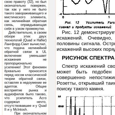
свою правоту (32), но был
окончательно повержен,
так как у него не было
такого завораживающего и
мистического элемента,
как нелинейная обратная
связь, оправдывающая
себя в узком промежутке.
Рис. 12 демонстрируе
Действительно, в своем
обзоре этих двух
искажений. Очевидно
технологий (Quad и Hafler)
половины сигнала. Остр
Лангфорд-Смит вычислил,
что подача нелинейной
искажений высоких поря
обратной связи в UL
включении уменьшает
РИСУНОК СПЕКТР
искажения не
пропорционально
Спектр искажений сво
усилению! Этот феномен
буквально проносится
может быть подобен 
перед носом классической
совершенно непостиж
теории обратной связи,
Розетты, открывший таи
оставляя в недоумении ее
адептов. Общее
поиску такого камня.
восприятие рынка и
аудиофилов было таково,
что усилитель Асго
содержал нечто,
отсутствовавшее и у Quad
II и у Mclntosh.
При окончательном