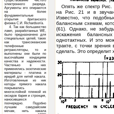
существование чистого
электронного разряда.
Опять же спектр Рис.
Аргументы его опираются
на Рис. 21 и в звуча
на более
фундаментальные
Известно, что подобн
открытия британского
балансным схемам, кото
физика С.И. Richardson'a.
4. Так как большинство
(61). Однако, не забу
ламп, разработанных WE,
искажения балансн
было предназначено для
специальных целей, таких
однотактных. И это мо
как трансокеанские
тракте, с точки зрения
телефонные
ретрансляторы, то и
сделать. Это определит 
выполнены они были по
высочайшим кондициям
качества и надежности.
Частенько в них
применялись экзотические
материалы - платина и
иридий для нитей накала.
Изготовленные из ник
катоды прямого накала
покрывались
многослойной пленкой из
оксидов бария и стронция,
наносившихся
поочередно. Подобно
лучшим самурайским
мечам, нить накала