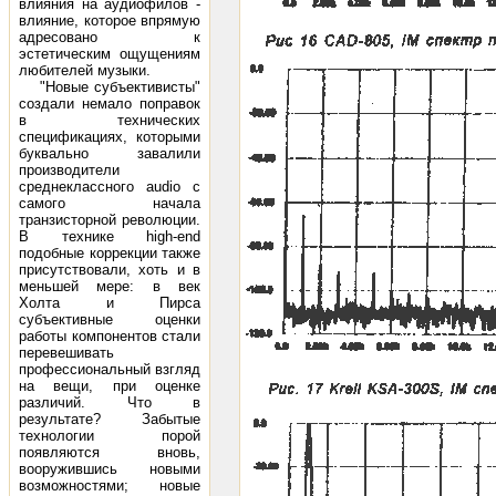
влияния на аудиофилов -
влияние, которое впрямую
адресовано к
эстетическим ощущениям
любителей музыки.
"Новые субъективисты"
создали немало поправок
в технических
спецификациях, которыми
буквально завалили
производители
среднеклассного audio с
самого начала
транзисторной революции.
В технике high-end
подобные коррекции также
присутствовали, хоть и в
меньшей мере: в век
Холта и Пирса
субъективные оценки
работы компонентов стали
перевешивать
профессиональный взгляд
на вещи, при оценке
различий. Что в
результате? Забытые
технологии порой
появляются вновь,
вооружившись новыми
возможностями; новые