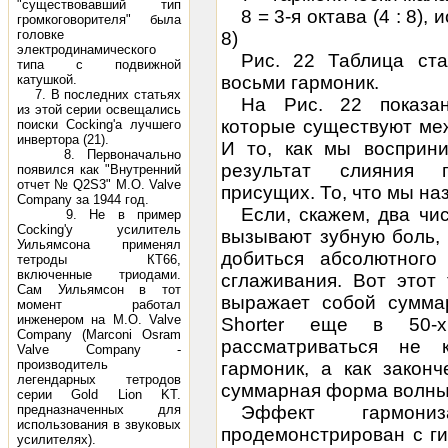
"существовавший тип
8 = 3-я октава (4 : 8), 
громкоговорителя" была
головке
8)
электродинамического
Рис. 22 Таблица ст
типа с подвижной
катушкой.
восьми гармоник.
7. В последних статьях
На Рис. 22 показа
из этой серии освещались
которые существуют ме
поиски Cocking'a лучшего
инвертора (21).
И то, как мы восприни
8. Первоначально
результат слияния г
появился как "Внутренний
отчет № Q2S3" М.О. Valve
присущих. То, что мы на
Company за 1944 год.
Если, скажем, два чи
9. Не в пример
Cocking'у усилитель
вызывают зубную боль,
Уильямсона применял
добиться абсолютного
тетроды КТ66,
включенные триодами.
сглаживания. Вот этот 
Сам Уильямсон в тот
выражает собой суммар
момент работал
инженером на М.О. Valve
Shorter еще в 50-х
Company (Marconi Osram
рассматриваться не 
Valve Company -
производитель
гармоник, а как закон
легендарных тетродов
суммарная форма волны, 
серии Gold Lion KT.
предназначенных для
Эффект гармон
использования в звуковых
продемонстрирован с гит
усилителях).