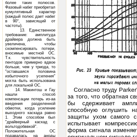
более таких полюсов.
Фазовый набег приобретал
кумулятивный характер
(каждый полюс дает набег
в 90°, зависящий от
частоты).
13. Единственное
требование: амплитуда
драйвера должна быть
увеличена, чтобы
скомпенсировать потери,
вносимые местной ОС.
Т.к. чувствительность
пентодов примерно вдвое
больше, чем у триода, то
"оставшаяся половина
избыточного усиления"
могла быть использована
для локальной ОС.
Согласно труду Parker'
14. Макинтош и Гау
нашли способ
за того, что обратная с
компенсации потерь из-аа
бы сдерживает ампли
введения разделенной
обмотки, когда усиление
способную оглушить н
выходного каскада равно
защиты ухом самого с
1. Этим способом был
"драйверный каскад с
испытывает компрессию
вольтодобввкой".
форма сигнала изменяе
Положительная ОС
подавалась на аноды
оригинальном сигнале га