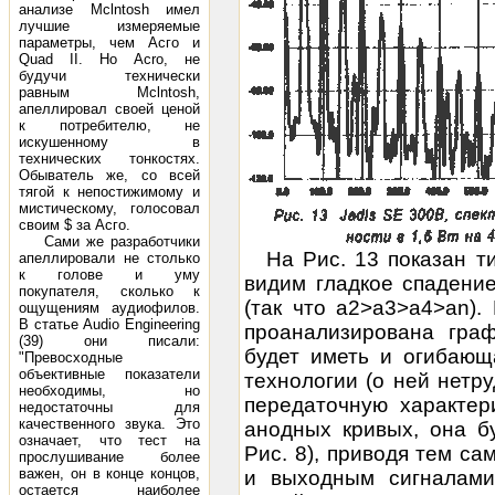
анализе Mclntosh имел
лучшие измеряемые
параметры, чем Асго и
Quad II. Но Асrо, не
будучи технически
равным Mclntosh,
апеллировал своей ценой
к потребителю, не
искушенному в
технических тонкостях.
Обыватель же, со всей
тягой к непостижимому и
мистическому, голосовал
своим $ за Асго.
Сами же разработчики
На Рис. 13 показан т
апеллировали не столько
к голове и уму
видим гладкое спадени
покупателя, сколько к
(так что а2>а3>а4>аn).
ощущениям аудиофилов.
В статье Audio Engineering
проанализирована граф
(39) они писали:
будет иметь и огибающ
"Превосходные
объективные показатели
технологии (о ней нетру
необходимы, но
передаточную характер
недостаточны для
качественного звука. Это
анодных кривых, она бу
означает, что тест на
Рис. 8), приводя тем с
прослушивание более
важен, он в конце концов,
и выходным сигналами
остается наиболее