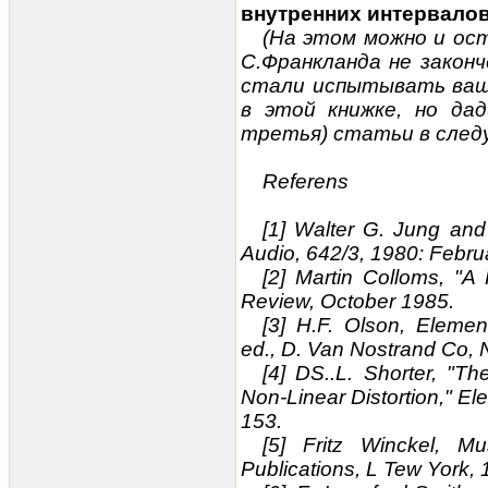
внутренних интервало
(На этом можно и ос
С.Франкланда не законч
стали испытывать ваш
в этой книжке, но дад
третья) статьи в следу
Referens
[1] Walter G. Jung and
Audio, 642/3, 1980: Febru
[2] Martin Colloms, "A
Review, October 1985.
[3] H.F. Olson, Elemen
ed., D. Van Nostrand Co, 
[4] DS..L. Shorter, "Th
Non-Linear Distortion," Ele
153.
[5] Fritz Winckel, M
Publications, L Tew York,