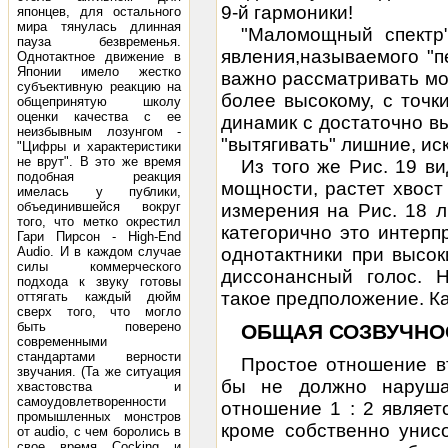
9-й гармоники!
японцев, для остального
мира тянулась длинная
"Маломощный спектр"
пауза безвременья.
явления,называемого "п
Однотактное движение в
Японии имело жестко
важно рассматривать мо
субъективную реакцию на
более высокому, с точк
общепринятую школу
оценки качества с ее
динамик с достаточно в
неизбывным лозунгом -
"вытягивать" лишние, ис
"Цифры и характеристики
не врут". В это же время
Из того же Рис. 19 в
подобная реакция
мощности, растет хвост 
имелась у публики,
объединившейся вокруг
измерения на Рис. 18 
того, что метко окрестил
категорично это интерпр
Гари Пирсон - High-End
Audio. И в каждом случае
однотактники при высо
силы коммерческого
диссонансный голос. Н
подхода к звуку готовы
такое предположение. Ка
оттягать каждый дюйм
сверх того, что могло
быть поверено
ОБЩАЯ СОЗВУЧНО
современными
стандартами верности
Простое отношение вт
звучания. (Та же ситуация
бы не должно нарушат
хвастовства и
самоудовлетворенности
отношение 1 : 2 являет
промышленных монстров
кроме собственно унис
от audio, с чем боролись в
свое время Cocking и