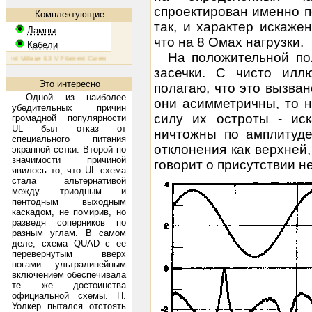
спроектирован именно п
Комплектующие
так, и характер искаже
Лампы
что на 8 Омах нагрузки.
Кабели
На положительной пол
 Voltage 6.3 V Filament Current 1.6 A Plate Voltage (max) 800 V Plate Current (max) 230 mA Plate Dissipa
засечки. С чисто иллю
Это интересно
полагаю, что это вызван
Одной из наиболее
они асимметричны, то н
убедительных причин
силу их остроты - иск
громадной популярности
UL был отказ от
ничтожны по амплитуде
специального питания
отклонения как верхней,
экранной сетки. Второй по
значимости причиной
говорит о присутствии н
явилось то, что UL схема
стала альтернативой
между триодным и
пентодным выходным
каскадом, не помирив, но
разведя соперников по
разным углам. В самом
деле, схема QUAD с ее
перевернутым вверх
ногами ультралинейным
включением обеспечивала
те же достоинства
официальной схемы. П.
Уолкер пытался отстоять