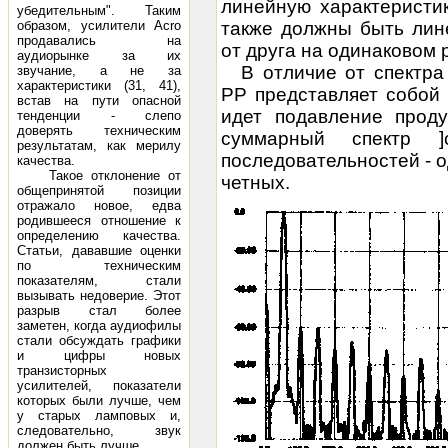
линейную характеристи
убедительным". Таким
образом, усилители Асrо
также должны быть лин
продавались на
от друга на одинаковом 
аудиорынке за их
В отличие от спектра
звучание, а не за
характеристики (31, 41),
РР представляет собой 
встав на пути опасной
идет подавление проду
тенденции - слепо
доверять техническим
суммарный спектр ]
результатам, как мерилу
последовательностей - о
качества.
Такое отклонение от
четных.
общепринятой позиции
отражало новое, едва
родившееся отношение к
определению качества.
Статьи, дававшие оценки
по техническим
показателям, стали
вызывать недоверие. Этот
разрыв стал более
заметен, когда аудиофилы
стали обсуждать графики
и цифры новых
транзисторных
усилителей, показатели
которых были лучше, чем
у старых ламповых и,
следовательно, звук
должен быть лучше.