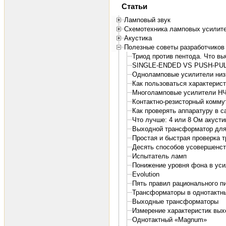
Статьи
Ламповый звук
Схемотехника ламповых усилит
Акустика
Полезные советы разработчиков 
Триод против пентода. Что вы
SINGLE-ENDED VS PUSH-PULL
Одноламповые усилители низ
Как пользоваться характерис
Многоламповые усилители НЧ
Контактно-резисторный комму
Как проверять аппаратуру в с
Что лучше: 4 или 8 Ом акусти
Выходной трансформатор для 
Простая и быстрая проверка 
Десять способов усовершенст
Испытатель ламп
Понижение уровня фона в ус
Evolution
Пять правил рационального п
Трансформаторы в однотактн
Выходные трансформаторы
Измерение характеристик вых
Однотактный «Magnum»