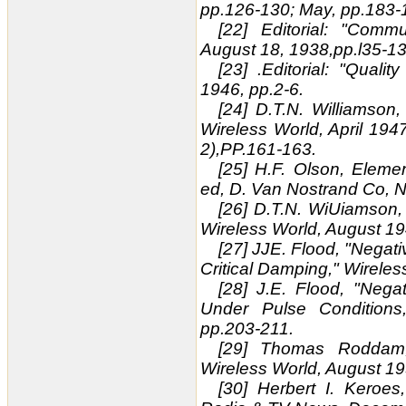
pp.126-130; May, pp.183-
[22] Editorial: "Comm
August 18, 1938,pp.l35-13
[23] .Editorial: "Quali
1946, pp.2-6.
[24] D.T.N. Williamson,
Wireless World, April 194
2),PP.161-163.
[25] H.F. Olson, Eleme
ed, D. Van Nostrand Co, 
[26] D.T.N. WiUiamson, 
Wireless World, August 19
[27] JJE. Flood, "Negati
Critical Damping," Wireles
[28] J.E. Flood, "Nega
Under Pulse Conditions
pp.203-211.
[29] Thomas Roddam, 
Wireless World, August 19
[30] Herbert I. Keroes,