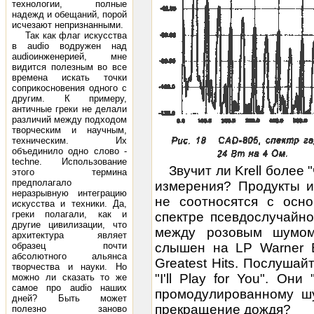
технологии, полные
надежд и обещаний, порой
исчезают непризнанными.
Так как флаг искусства
в audio водружен над
audioинженерией, мне
видится полезным во все
времена искать точки
соприкосновения одного с
другим. К примеру,
античные греки не делали
различий между подходом
творческим и научным,
техническим. Их
объединило одно слово -
techne. Использование
Звучит ли Krell более 
этого термина
предполагало
измерения? Продукты и
неразрывную интеграцию
не соотносятся с осн
искусства и техники. Да,
греки полагали, как и
спектре псевдослучайно
другие цивилизации, что
между розовым шумо
архитектура являет
образец почти
слышен на LP Warner B
абсолютного альянса
Greatest Hits. Послуша
творчества и науки. Но
"I'll Play for You". Он
можно ли сказать то же
самое про audio наших
промодулированному шу
дней? Быть может
прекращение дождя?
полезно заново