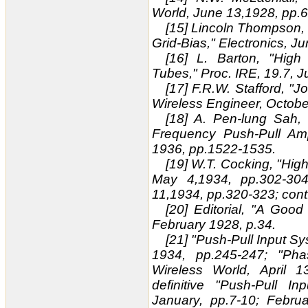
World, June 13,1928, pp.
[15] Lincoln Thompson, 
Grid-Bias," Electronics, J
[16] L. Barton, "High
Tubes," Proc. IRE, 19.7, 
[17] F.R.W. Stafford, "Jo
Wireless Engineer, Octobe
[18] A. Pen-lung Sah,
Frequency Push-Pull Amp
1936, pp.1522-1535.
[19] W.T. Cocking, "High
May 4,1934, pp.302-304;
11,1934, pp.320-323; con
[20] Editorial, "A Good
February 1928, p.34.
[21] "Push-Pull Input S
1934, pp.245-247; "Phase
Wireless World, April 
definitive "Push-Pull In
January, pp.7-10; Februa