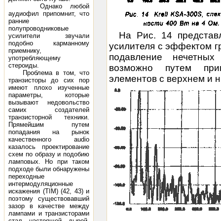
Однако любой
аудиофил припомнит, что
ранние
полупроводниковые
На Рис. 14 представ
усилители звучали
подобно карманному
усилителя с эффектом г
приемнику,
подавление нечетных
употребляющему
стероиды.
возможно путем при
Проблема в том, что
элементов с верхнем и н
транзисторы до сих пор
имеют плохо изученные
параметры, которые
вызывают недовольство
самих создателей
транзисторной техники.
Прямейшим путем
попадания на рынок
качественного audio
казалось проектирование
схем по образу и подобию
ламповых. Но при таком
подходе были обнаружены
переходные
интермодуляционные
искажения (TIM) (42, 43) и
поэтому существовавший
зазор в качестве между
лампами и транзисторами
стал настоящей дырой.