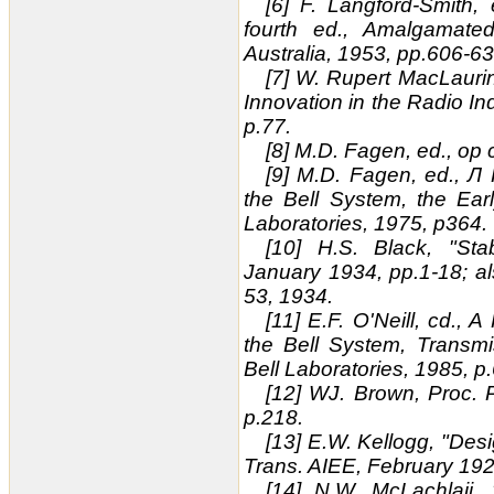
[6] F. Langford-Smith
fourth ed., Amalgamate
Australia, 1953, pp.606-63
[7] W. Rupert MacLauri
Innovation in the Radio In
p.77.
[8] M.D. Fagen, ed., op 
[9] M.D. Fagen, ed., Л 
the Bell System, the Ear
Laboratories, 1975, p364.
[10] H.S. Black, "Sta
January 1934, pp.1-18; als
53, 1934.
[11] E.F. O'Neill, cd., 
the Bell System, Transm
Bell Laboratories, 1985, p.
[12] WJ. Brown, Proc. Ph
p.218.
[13] E.W. Kellogg, "Desi
Trans. AIEE, February 192
[14] N.W. McLachlaii,