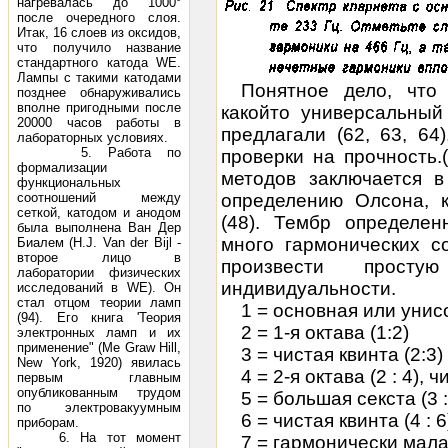
нагревалась до 1000°
после очередного слоя.
Итак, 16 слоев из оксидов,
что получило название
стандартного катода WE.
Лампы с такими катодами
Понятное дело, что
позднее обнаруживались
вполне пригодными после
какойто универсальный
20000 часов работы в
предлагали (62, 63, 6
лабораторных условиях.
5. Работа по
проверки на прочность.
формализации
методов заключается в
функциональных
соотношений между
определению Олсона, к
сеткой, катодом и анодом
(48). Тембр определен
была выполнена Ван Дер
много гармонических с
Биалем (H.J. Van der Bijl -
второе лицо в
произвести просту
лаборатории физических
индивидуальности.
исследований в WE). Он
стал отцом теории ламп
1 = основная или унисо
(94). Его книга 'Теория
2 = 1-я октава (1:2)
электронных ламп и их
применение" (Me Graw Hill,
3 = чистая квинта (2:3)
New York, 1920) явилась
4 = 2-я октава (2 : 4), ч
первым главным
опубликованным трудом
5 = большая секста (3 :
по электровакуумным
6 = чистая квинта (4 : 6
приборам.
6. На тот момент
7 = гармонически мала