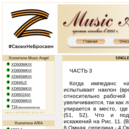
Усилители Music Angel
SINGL
XD500MKIII
ЧАСТЬ 3
XD800MKIII
XD845MKIII
Когда импеданс на
XD845LE
XD850MKIII
испытывает наклон (вр
XD8502AIII
относительно рабочей 
XD900MKIII
увеличиваются, так как 
T24
фонокорректор
упирается в место, гд
итель XD500MKIII: EL34, 2х50 Вт
Ламповый усилитель XD800MKIII: KT88, 2х65 Вт
Ламповый усилитель
(51, 52). Что и под
искажений на Рис. 11. (В
Усилители ARIA
8 Омная, середина - 4 Ом