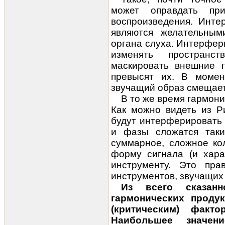
может оправдать при
воспроизведения. Инте
являются желательным
органа слуха. Интерфер
изменять пространс
маскировать внешние г
превысят их. В момен
звучащий образ смещает
В то же время гармони
Как можно видеть из Р
будут интерферировать 
и фазы сложатся таки
суммарное, сложное ко
форму сигнала (и хара
инструменту. Это пра
инструментов, звучащих 
Из всего сказанн
гармонических проду
(критическим) факто
Наибольшее значен