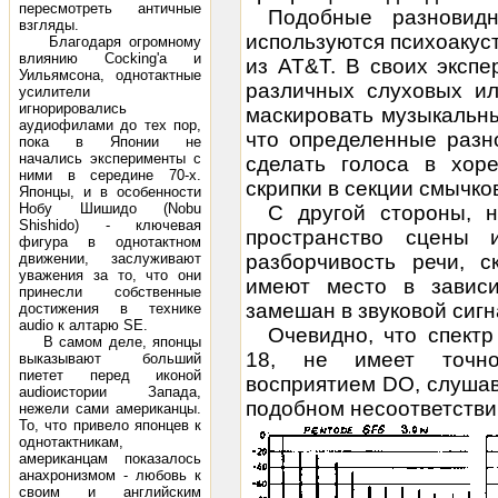
пересмотреть античные
Подобные разновид
взгляды.
используются психоакуст
Благодаря огромному
влиянию Cocking'a и
из AT&T. В своих эксп
Уильямсона, однотактные
различных слуховых ил
усилители
игнорировались
маскировать музыкальны
аудиофилами до тех пор,
что определенные разн
пока в Японии не
начались эксперименты с
сделать голоса в хор
ними в середине 70-х.
скрипки в секции смычко
Японцы, и в особенности
Нобу Шишидо (Nobu
С другой стороны, 
Shishido) - ключевая
пространство сцены 
фигура в однотактном
движении, заслуживают
разборчивость речи, 
уважения за то, что они
имеют место в зависи
принесли собственные
замешан в
звуковой сиг
достижения в технике
audio к алтарю SE.
Очевидно, что спектр
В самом деле, японцы
18, не имеет точно
выказывают больший
пиетет перед иконой
восприятием DO, слушав
audioистории Запада,
подобном несоответств
нежели сами американцы.
То, что привело японцев к
однотактникам,
американцам показалось
анахронизмом - любовь к
своим и английским