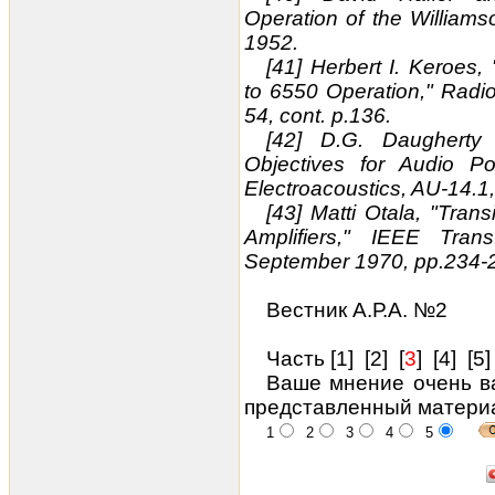
Operation of the Williams
1952.
[41] Herbert I. Keroes, 
to 6550 Operation," Rad
54, cont. p.136.
[42] D.G. Daugherty
Objectives for Audio Po
Electroacoustics, AU-14.1
[43] Matti Otala, "Trans
Amplifiers," IEEE Trans
September 1970, pp.234-
Вестник А.Р.А. №2
Часть [
1
] [
2
] [
3
] [
4
] [
5
]
Ваше мнение очень ва
представленный матери
1
2
3
4
5