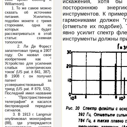
искажения, хотя бы 
Williamson).
постороннюю энерг
1. То же самое можно
сказать об источнике
инструментов. К пример
питания. Усилитель
гармониками должен "п
подобен монете с тремя
сторонами, одна из
(отметьте их подобие).
которых будет
явно усилит спектр фле
рассматриваться в этой
статье: схемная
инструменты должны при
топология.
2. Ли Де Форест
запатентовал триод в 1907
году. Он назвал свое
изобретение как "
Устройство для усиления
слабых электрических
токов' (US pat. it 841, 387).
В 1908 г. он получил
патент за
усовершенствованный
триод (US pat. # 879, 532).
Последний имел название
- "Пространственная
телеграфия" и касался
беспроводной передачи
сигналов.
3. В 1913 г. Langmuir
опубликовал монографию
(88), где утверждается