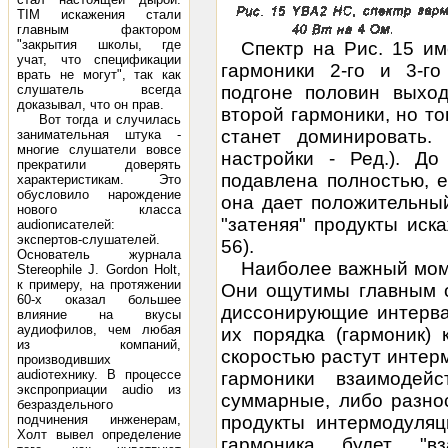
TIM искажения стали
главным фактором
"закрытия школы, где
Спектр на Рис. 15 им
учат, что спецификации
гармоники 2-го и 3-г
врать не могут", так как
слушатель всегда
подгоне половин выход
доказывал, что он прав.
второй гармоники, но то
Вот тогда и случилась
станет доминировать.
занимательная штука -
многие слушатели вовсе
настройки - Ред.). До
прекратили доверять
подавлена полностью, е
характеристикам. Это
обусловило нарождение
она дает положительны
нового класса
"затеняя" продукты иск
audioписателей:
экспертов-слушателей.
56).
Основатель журнала
Наиболее важный моме
Stereophile J. Gordon Holt,
к примеру, на протяжении
Они ощутимы главным о
60-х оказал большее
диссонирующие интерва
влияние на вкусы
аудиофилов, чем любая
их порядка (гармоник)
из компаний,
скоростью растут интерм
производивших
audioтехнику. В процессе
гармоники взаимодей
экспроприации audio из
суммарные, либо разно
безраздельного
подчинения инженерам,
продукты интермодуляци
Холт вывел определение
гармоника будет "вз