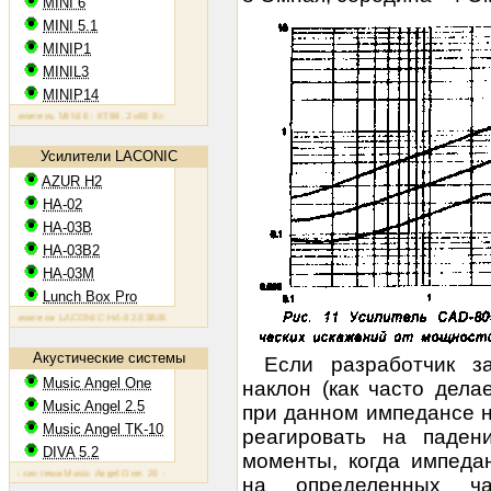
MINI 6
MINI 5.1
MINIP1
MINIL3
MINIP14
итель MINI 6: KT88, 2х60 Вт
Ламповый усилитель MINIP1: 6AQ5, 2х10 Вт
Ламповый усилитель MINIL3:
Усилители LACONIC
AZUR H2
HA-02
HA-03B
HA-03B2
HA-03M
Lunch Box Pro
ители LACONIC HA-02,03B/B2/M: 6N6P, 2х1,2 Вт на 300 Ом
Акустические системы
Если разработчик з
Music Angel One
наклон (как часто дел
Music Angel 2.5
при данном импедансе на
Music Angel TK-10
реагировать на паден
DIVA 5.2
моменты, когда импеда
стема Music Angel One: 20 - 100 Вт, 38 Гц - 30 кГц, 86 Дб/Вт/м
Акустическая система Music Angel 2.5: 20
на определенных ча