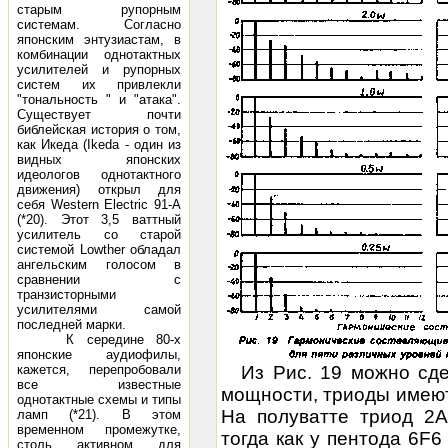
старым рупорным
системам. Согласно
японским энтузиастам, в
комбинации однотактных
усилителей и рупорных
систем их привлекли
"тональность " и "атака".
Существует почти
библейская история о том,
как Икеда (Ikeda - один из
видных японских
идеологов однотактного
движения) открыл для
себя Western Electric 91-А
(*20). Этот 3,5 ваттный
усилитель со старой
системой Lowther обладал
ангельским голосом в
сравнении с
транзисторными
усилителями самой
последней марки.
К середине 80-х
японские аудиофилы,
кажется, перепробовали
Из Рис. 19 можно сде
все известные
мощности, триоды имеют
однотактные схемы и типы
На полуватте триод 2А
ламп (*21). В этом
временном промежутке,
тогда как у пентода 6F6
столь активном для