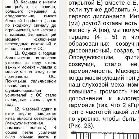
открытой Е) вместе с Е
10. Каскады с низким
мю требуют, как правило,
если тут же добавить А
большего смешения и,
первого диссонанса. Ин
следовательно, имеют
больший headroom (запас
(ми) другой октавы есть
по входному сигналу до
же ноту А (ля), мы пол
ограничения), чем каскады
с высоким. Это решающий
терцию (4 : 5) и чи
момент исключения
образованных созвуч
переходных искажений с
использованием ОС.
диссонансный, создав, 
11. Однако с годами
Определяющим, крит
большинство инженеров
утеряло из виду столь
созвучия, стало не
важный момент - лампа с
гармоничность. Маскир
малым мю по входу, если
применяется ОС.
когда маскирующий тон д
Понимание Уильямсоном
наш слуховой механизм (
правильного
функционирования
повышать громкость чис
усилителей с ОС стало
дополнение к килоге
очевидным лишь спустя
гармоник (так, что 2 кГц
годы.
12. Фазовый сдвиг в
тон с частотой какой л
этом случае появляется
по уровню, чтобы быть
из-за емкости сетка-катод
(междуэлектродная
(Рис. 23).
ламповая емкость). В
обшей петле усиления
было обычно шесть и