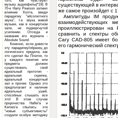
того, как чувствуют
существующей в интервал
музыку аудиофилы(*19). В
70-е Harry Pearson затмил
же самое произойдет с 17-
влияние Холта, введя
Амплитуды IM проду
парадигму "абсолютного
звука", т.е. звука живой
взаимодействующих м
музыки, как в концертном
проиллюстрирован на 
зале, не подвергнутой
усилению. Отсюда и
сравнить и спектры об
название его журнала -
Сагу CAD-805 имеет бол
Absolute Sound.
Конечно, если довести
его гармонический спект
эту парадигму/образец до
логического предела, как
это сделал бы Платон, то
у каждого понятия или
предмета должен
существовать свой
идеальный прототип -
идеальная скрипка,
идеальный концертный
зал и прочее. Однако это
предполагает и наличие
идеальных ушей,
способных слышать все
это! В этом случае
пророчества Hafler'a и
Keroes'a сбылись: эти
"новые субъективисты"
создали особую методику