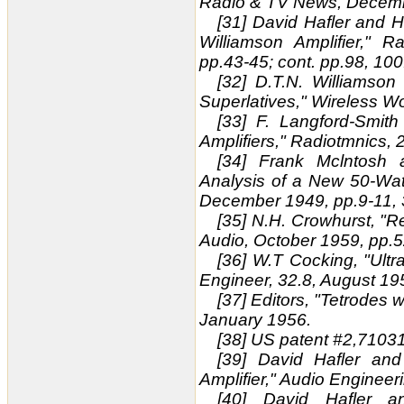
Radio & TV News, Decembe
[31] David Hafler and H
Williamson Amplifier,"
pp.43-45; cont. pp.98, 100
[32] D.T.N. Williamson
Superlatives," Wireless W
[33] F. Langford-Smit
Amplifiers," Radiotmnics, 
[34] Frank Mclntosh 
Analysis of a New 50-Watt 
December 1949, pp.9-11, 
[35] N.H. Crowhurst, "R
Audio, October 1959, pp.5
[36] W.T Cocking, "Ultra-
Engineer, 32.8, August 19
[37] Editors, "Tetrodes
January 1956.
[38] US patent #2,71031
[39] David Hafler and
Amplifier," Audio Enginee
[40] David Hafler an