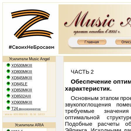
Усилители Music Angel
XD500MKIII
ЧАСТЬ 2
XD800MKIII
XD845MKIII
Обеспечение
оптим
XD845LE
характеристик.
XD850MKIII
XD8502AIII
Основным этапом про
XD900MKIII
звукопоглощения пом
T24
фонокорректор
требуемые значени
ель XD500MKIII: EL34, 2х50 Вт
Ламповый усилитель XD800MKIII: KT88, 2х65 Вт
Ламповый усилитель X
оптимальной структу
Подобные расчеты об
Усилители ARIA
Эйринга. Исходными да