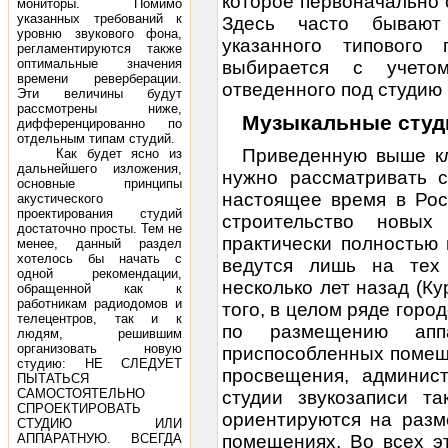
которое первоначально 
мониторы. Помимо
указанных требований к
Здесь часто бывают
уровню звукового фона,
указанного типового
регламентируются также
оптимальные значения
выбирается с учетом
времени реверберации.
отведенного под студию
Эти величины будут
рассмотрены ниже,
Музыкальные
студ
дифференцированно по
отдельным типам студий.
Приведенную выше к
Как будет ясно из
дальнейшего изложения,
нужно рассматривать 
основные принципы
настоящее время в Рос
акустического
проектирования студий
строительство новых 
достаточно просты. Тем не
практически полностью
менее, данный раздел
хотелось бы начать с
ведутся лишь на тех
одной рекомендации,
несколько лет назад (Ку
обращенной как к
работникам радиодомов и
того, в целом ряде горо
телецентров, так и к
по размещению аппа
людям, решившим
организовать новую
приспособленных помещ
студию: НЕ СЛЕДУЕТ
просвещения, админист
ПЫТАТЬСЯ
САМОСТОЯТЕЛЬНО
студии звукозаписи т
СПРОЕКТИРОВАТЬ
ориентируются на разм
СТУДИЮ ИЛИ
АППАРАТНУЮ. ВСЕГДА
помещениях. Во всех э