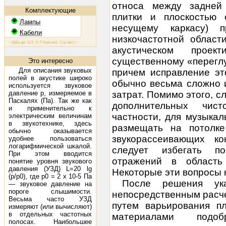
относа между задней
Комплектующие
плитки и плоскостью 
Лампы
несущему каркасу) 
Кабели
низкочастотной област
oltage 6.3 V Filament Current 1.6 A Plate Voltage (max) 800 V Plate Current (max) 230 mA Plate Dissipati
акустическом прое
существенному «переглу
Это интересно
Для описания звуковых
причем исправление эт
полей в акустике широко
обычно весьма сложно 
используется звуковое
давление p, измеряемое в
затрат. Помимо этого, с
Паскалях (Па). Так же как
дополнительных чист
и применительно к
частности, для музыка
электрическим величинам
в звукотехнике, здесь
размещать на потолке
обычно оказывается
звукорассеивающих ко
удобнее пользоваться
логарифмической шкалой.
следует избегать по
При этом вводится
отражений в область
понятие уровня звукового
давления (УЗД) L=20 lg
Некоторые эти вопросы 
(p/p0), где p0 = 2 х 10-5 Па
После решения ук
— звуковое давление на
пороге слышимости.
непосредственным расчет
Весьма часто УЗД
путем варьирования 
измеряют (или вычисляют)
в отдельных частотных
материалами под
полосах. Наибольшее