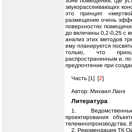
зоне помещения, где ус
звукорассеивающих конс
это принцип «мертво
размещение очень эффе
поверхностях помещени
до величины 0,2-0,25 с 
анализ этих методов тр
ему планируется посвят
только, что при
распространенным и, по
предпочтение при созда
Часть [
1
] [
2
]
Автор: Михаил Ланэ
Литература
1. Ведомственн
проектирования объек
телекинопроизводства. 
2. Рекомендация ТК О