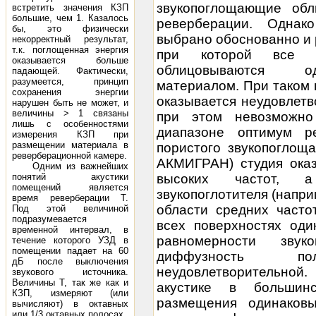
звукопоглощающие обл
встретить значения КЗП
большие, чем 1. Казалось
реверберации. Одна
бы, это физически
выбрано обоснованно и 
некорректный результат,
т.к. поглощенная энергия
при которой все п
оказывается больше
облицовываются од
падающей. Фактически,
разумеется, принцип
материалом. При таком 
сохранения энергии
оказывается неудовлетв
нарушен быть не может, и
величины > 1 связаны
при этом невозможно
лишь с особенностями
диапазоне оптимум р
измерения КЗП при
размещении материала в
пористого звукопоглощ
реверберационной камере.
АКМИГРАН) студия оказ
Одним из важнейших
понятий акустики
высоких частот, 
помещений является
звукопоглотителя (напр
время реверберации Т.
области средних часто
Под этой величиной
подразумевается
всех поверхностях оди
временной интервал, в
равномерности зву
течение которого УЗД в
помещении падает на 60
диффузность п
дБ после выключения
неудовлетворительной.
звукового источника.
Величины Т, так же как и
акустике в большинс
КЗП, измеряют (или
размещения одинаков
вычисляют) в октавных
или 1/3 октавных полосах.