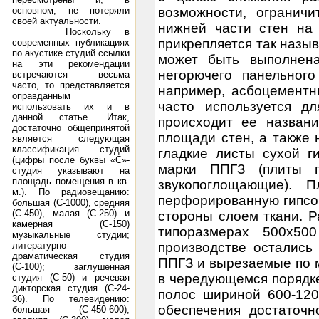
основном, не потеряли
возможности, ограничи
своей актуальности.
нижней части стен на 
Поскольку в
прикрепляется так назы
современных публикациях
по акустике студий ссылки
может быть выполнена
на эти рекомендации
негорючего панельног
встречаются весьма
часто, то представляется
например, асбоцементн
оправданным
часто используется дл
использовать их и в
данной статье. Итак,
происходит ее назван
достаточно общепринятой
площади стен, а также 
является следующая
классификация студий
гладкие листы сухой г
(цифры после буквы «С»-
марки ППГЗ (плиты п
студия указывают на
площадь помещения в кв.
звукопоглощающие). 
м.). По радиовещанию:
перфорированную гипсо
большая (С-1000), средняя
(С-450), малая (С-250) и
стороны слоем ткани. Р
камерная (С-150)
типоразмерах 500х5
музыкальные студии;
литературно-
производстве остались
драматическая студия
ППГЗ и вырезаемые по м
(С-100); заглушенная
в чередующемся порядк
студия (С-50) и речевая
дикторская студия (С-24-
полос шириной 600-120
36). По телевидению:
обеспечения достаточн
большая (С-450-600),