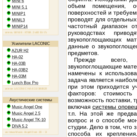
MINI 6
объем помещения, о
MINI 5.1
поверхностей и требуе
MINIP1
проводят для отдельных
MINIL3
частотный диапазон о
MINIP14
руководствах приво
ель MINI 6: KT88, 2х60 Вт
Ламповый усилитель MINIP1: 6AQ5, 2х10 Вт
Ламповый усилитель MINIL3: E
звукопоглощающих мат
Усилители LACONIC
данные о звукопоглоще
AZUR H2
предметов.
HA-02
Прежде всего,
HA-03B
звукопоглощающие матер
HA-03B2
намечены к использова
HA-03M
задача является наиболе
Lunch Box Pro
при этом приходится у
ели LACONIC HA-02,03B/B2/M: 6N6P, 2х1,2 Вт на 300 Ом
факторов: стоимость
возможность поставки, 
Акустические системы
включая
системы оповещ
Music Angel One
т.п. На этой же предв
Music Angel 2.5
вопрос и о способе мо
Music Angel TK-10
DIVA 5.2
студии. Дело в том, что
тема Music Angel One: 20 - 100 Вт, 38 Гц - 30 кГц, 86 Дб/Вт/м
Акустическая система Music Angel 2.5: 20 
способа их крепления