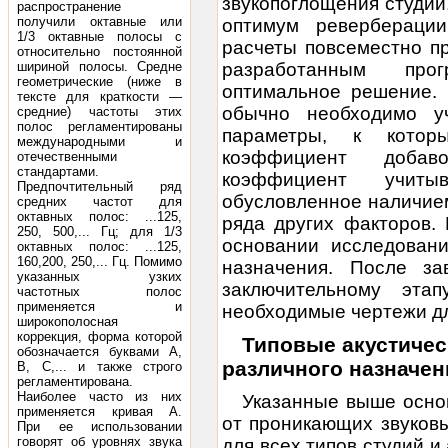
звукопоглощения студии,
распространение
получили октавные или
оптимум ревербераци
1/3 октавные полосы с
расчеты повсеместно п
относительно постоянной
шириной полосы. Средне
разработанным про
геометрические (ниже в
оптимальное решение. 
тексте для краткости —
обычно необходимо у
средние) частоты этих
полос регламентированы
параметры, к котор
международными и
коэффициент добаво
отечественными
стандартами.
коэффициент учиты
Предпочтительный ряд
обусловленное наличие
средних частот для
октавных полос: ...125,
ряда других факторов.
250, 500,... Гц; для 1/3
основании исследовани
октавных полос: ...125,
160,200, 250,... Гц. Помимо
назначения. После за
указанных узких
заключительному этап
частотных полос
применяется и
необходимые чертежи дл
широкополосная
коррекция, форма которой
Типовые
акустичес
обозначается буквами A,
различного назначен
B, C,... и также строго
регламентирована.
Наиболее часто из них
Указанные выше осн
применяется кривая A.
от проникающих звуков
При ее использовании
говорят об уровнях звука
для всех типов студий и