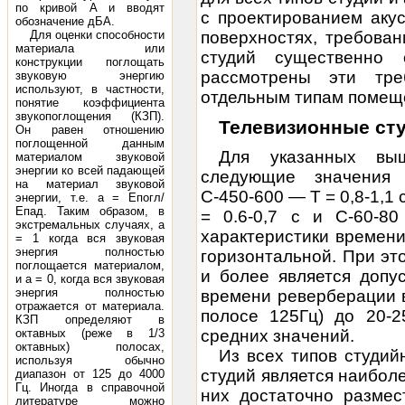
по кривой A и вводят
с проектированием аку
обозначение дБA.
Для оценки способности
поверхностях, требова
материала или
студий существенно 
конструкции поглощать
рассмотрены эти тре
звуковую энергию
используют, в частности,
отдельным типам помещ
понятие коэффициента
звукопоглощения (КЗП).
Телевизионные
ст
Он равен отношению
поглощенной данным
Для указанных вы
материалом звуковой
энергии ко всей падающей
следующие значения 
на материал звуковой
С-450-600 — Т = 0,8-1,1 
энергии, т.е. a = Епогл/
Епад. Таким образом, в
= 0.6-0,7 с и С-60-80
экстремальных случаях, a
характеристики времен
= 1 когда вся звуковая
энергия полностью
горизонтальной. При эт
поглощается материалом,
и более является допу
и a = 0, когда вся звуковая
энергия полностью
времени реверберации в
отражается от материала.
полосе 125Гц) до 20-
КЗП определяют в
октавных (реже в 1/3
средних значений.
октавных) полосах,
Из всех типов студи
используя обычно
студий является наиболе
диапазон от 125 до 4000
Гц. Иногда в справочной
них достаточно размес
литературе можно