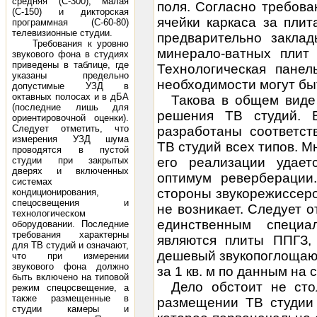
средняя (С-300), малая
поля. Согласно требова
(С-150) и дикторская
ячейки каркаса за пли
программная (С-60-80)
телевизионные студии.
предварительно заклад
Требования к уровню
минерало-ватных плит
звукового фона в студиях
приведены в таблице, где
Технологическая пане
указаны предельно
необходимости могут бы
допустимые УЗД в
октавных полосах и в дБA
Такова в общем виде
(последние лишь для
решения ТВ студий. 
ориентировочной оценки).
Следует отметить, что
разработаны соответс
измерения УЗД шума
ТВ студий всех типов. М
проводятся в пустой
студии при закрытых
его реализации удает
дверях и включенных
оптимум реверберации
системах
стороны звукорежиссер
кондиционирования,
спецосвещения и
не возникает. Следует 
технологическом
единственным специа
оборудовании. Последние
требования характерны
являются плиты ППГЗ,
для ТВ студий и означают,
дешевый звукопоглощаю
что при измерении
звукового фона должно
за 1 кв. м по данным на с
быть включено на типовой
Дело обстоит не сто
режим спецосвещение, а
также размещенные в
размещении ТВ студии
студии камеры и