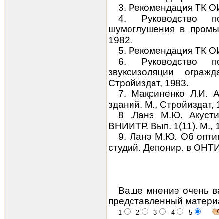
3. Рекомендация ТК О
4. Руководство п
шумоглушения в промыш
1982.
5. Рекомендация ТК О
6. Руководство п
звукоизоляции ограж
Стройиздат, 1983.
7. Макриненко Л.И. 
зданий. М., Стройиздат, 
8 .Ланэ М.Ю. Акуст
ВНИИТР. Вып. 1(11). М., 
9. Ланэ М.Ю. Об опт
студий. Депонир. в ОНТ
Ваше мнение очень в
представленный матери
1
2
3
4
5