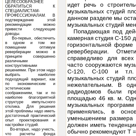
ЦЕЛЕСООБРАЗНЕЕ
идет речь о строитель
ОБРАТИТЬСЯ К
музыкальных студий пл
СПЕЦИАЛИСТАМ-
ПРОФЕССИОНАЛАМ. В
данном разделе мы оста
подтверждение этой
музыкальных студий ме
рекомендации можно
привести следующие
Попадающая под дей
доводы.
камерная студия С-150 д
Во-первых, обеспечить
в одном и том же
горизонтальной форме 
помещении оптимум
реверберации. Отмет
реверберации можно в
принципе совершенно
справедливо для всех
различными
часто сооружаются муз
конструктивными
решениями. При этом надо
С-120, С-100 и т.п
выбрать наиболее
музыкальных студий пл
подходящий вариант, как
по экономическим и
нежелательным. В од
эстетическим
радиодомов были пре
соображениям, так и по
наиболее благоприятной
площадью 46 кв. м. Од
структуре импульсного
музыкальных программ 
отклика. Для решения
применялись, в осно
этой проблемы надо иметь
достаточный практический
уменьшением размера 
опыт проектирования и
должен иметь тенденцию
настройки студий.
Во-вторых, надо учесть,
обычно рекомендуют Т = 0,
что расчеты фонда