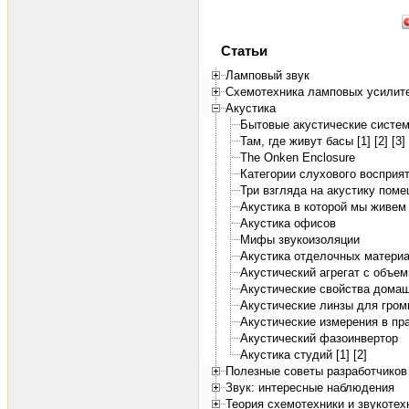
Статьи
Ламповый звук
Схемотехника ламповых усилит
Акустика
Бытовые акустические систем
Там, где живут басы [1]
[2]
[3]
The Onken Enclosure
Категории слухового восприят
Три взгляда на акустику поме
Акустика в которой мы живем 
Акустика офисов
Мифы звукоизоляции
Акустика отделочных матери
Акустический агрегат с объе
Акустические свойства дома
Акустические линзы для гром
Акустические измерения в пр
Акустический фазоинвертор
Акустика студий [1]
[2]
Полезные советы разработчиков
Звук: интересные наблюдения
Теория схемотехники и звукотех