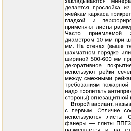
закладываются минер
делается прослойка из
ячейкам каркаса прикре
гладкой и перфорир
применяют листы размер
Часто приемлемой з
диаметром 10 мм при ш
мм. На стенах (выше те
шахматном порядке или
шириной 500-600 мм пр
декоративное покрыт
используют рейки сеч
между смежными рейкам
требованиям пожарной 
надо пропитать антипре
стороны) огнезащитной 
Второй вариант, назы
с первым. Отличие со
используются листы 
фанеры — плиты ППГЗ.
размещается и на ст