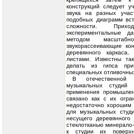
конструкций следует у
звука на разных участ
подобных диаграмм вст
сложности. Прихо
экспериментальные д
методом масштабн
звукорассеивающие кон
деревянного каркаса
листами. Известны та
делать из гипса при
специальных отливочны
В отечественной 
музыкальных студий 
применения промышлен
связано как с их огра
недостаточно хорошим 
для музыкальных студ
несущего деревянного 
стеклотканью минерало
к студии их поверхн