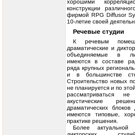
хорошими корреляци
конструкции различног
фирмой RPG Diffusor Sy
10-летие своей деятельн
Речевые
студии
К речевым помеще
драматические и диктор
объединяемые в лите
имеются в составе ра
ряда крупных региональ
и в большинстве ст
Строительство новых п
не планируется и по это
рассматриваться не
акустические реше
драматических блоков
имеются типовые, хо
практике решения.
Более актуальной 
дикторских сту