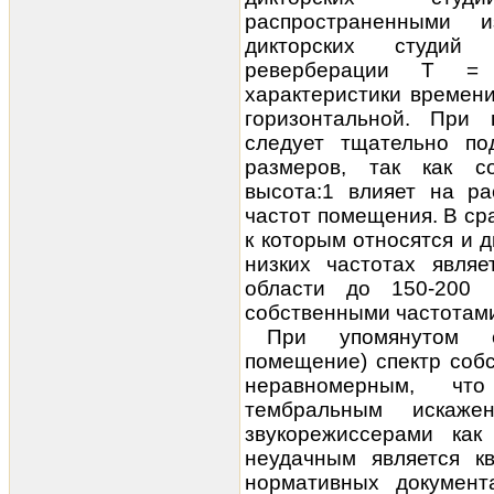
распространенными 
дикторских студий
реверберации Т = 
характеристики времен
горизонтальной. При 
следует тщательно по
размеров, так как со
высота:1 влияет на ра
частот помещения. В с
к которым относятся и д
низких частотах явля
области до 150-200
собственными частотами 
При упомянутом с
помещение) спектр соб
неравномерным, чт
тембральным искажен
звукорежиссерами как
неудачным является к
нормативных документ