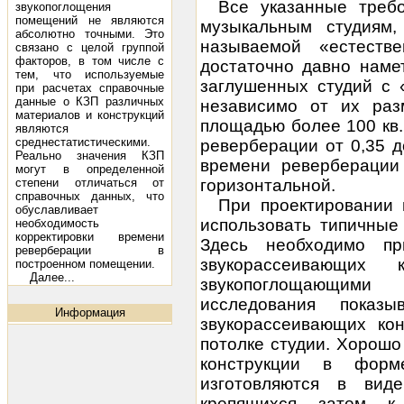
Все указанные треб
звукопоглощения
помещений не являются
музыкальным студиям
абсолютно точными. Это
называемой «естеств
связано с целой группой
факторов, в том числе с
достаточно давно наме
тем, что используемые
заглушенных студий с 
при расчетах справочные
данные о КЗП различных
независимо от их раз
материалов и конструкций
площадью более 100 кв.
являются
среднестатистическими.
реверберации от 0,35 д
Реально значения КЗП
времени реверберации
могут в определенной
степени отличаться от
горизонтальной.
справочных данных, что
При проектировании 
обуславливает
использовать типичные
необходимость
корректировки времени
Здесь необходимо пр
реверберации в
звукорассеивающих
построенном помещении.
Далее...
звукопоглощающими
исследования показы
Информация
звукорассеивающих ко
потолке студии. Хорошо
конструкции в фор
изготовляются в вид
крепящихся затем к