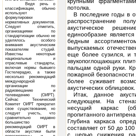
крупными фрагментам
Ведя речь о
потолка.
классификации, обычно
используют
В последние годы в 
формулировки
распространение пол
нормативных документов.
Следует отметить,
акустическое решен
организациями по
единообразие является
стандартизации обычно не
уделялось особого
бедным ассортименто
внимания акустическим
выпускаемых отечестве
показателям студий.
еще более сузился, и 
Известны некоторые
национальные и
звукопоглощающих плит
отраслевые стандарты,
пальцам одной руки. Кр
включая нормы бывшего
Гостелерадио, а также
пожарной безопасности 
несколько рекомендаций
более суживает возм
международной
организации по
акустических облицовок.
радиовещанию и
Итак, данное акуст
телевидению (ОИРТ).
Сейчас Технический
следующем. На стена
Комитет ОИРТ прекратил
несущий каркас (о
свое существование, но
следует учесть, что
пропитанного антипрена
сравнительно недавно
Глубина каркаса опред
большинство
рекомендаций ОИРТ в
составляет от 50 до 10
области акустики были
с целью снижения ра
пересмотрены и, в