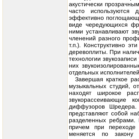
акустически прозрачным
часто используются 
эффективно поглощающи
виде чередующихся фр
ними устанавливают зв
членений разного профи
т.п.). Конструктивно э
деревоплиты. При нали
технологии звукозаписи
них звукоизолированны
отдельных исполнителей
Завершая краткое ра
музыкальных студий, о
находят широкое рас
звукорассеивающие к
диффузоров Шредера.
представляют собой на
разделенных ребрами. 
причем при переходе
меняется по закону 