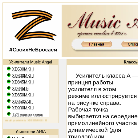
Усилители Music Angel
Классы
XD500MKIII
Усилитель класса А —
XD800MKIII
принцип работы
XD845MKIII
усилителя в этом
XD845LE
XD850MKIII
режиме иллюстрируется
XD8502AIII
на рисунке справа.
XD900MKIII
Рабочая точка
T24
фонокорректор
выбирается на середине
повый усилитель XD500MKIII: EL34, 2х50 Вт
Ламповый усилитель XD800MKIII: KT88, 2х65 Вт
Ламповый
прямолинейного участка
динамической (для
Усилители ARIA
триодов) или