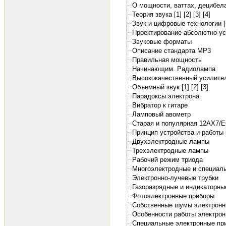
О мощности, ваттах, децибелах
Теория звука [1]
[2]
[3]
[4]
Звук и цифровые технологии [
Проектирование абсолютно ус
Звуковые форматы
Описание стандарта MP3
Правильная мощность
Начинающим. Радиолампа
Высококачественный усилител
Объемный звук [1]
[2]
[3]
Парадоксы электрона
Вибратор к гитаре
Ламповый авометр
Старая и популярная 12АХ7/
Принцип устройства и работы
Двухэлектродные лампы
Трехэлектродные лампы
Рабочий режим триода
Многоэлектродные и специал
Электронно-лучевые трубки
Газоразрядные и индикаторны
Фотоэлектронные приборы
Собственные шумы электронн
Особенности работы электро
Специальные электронные пр