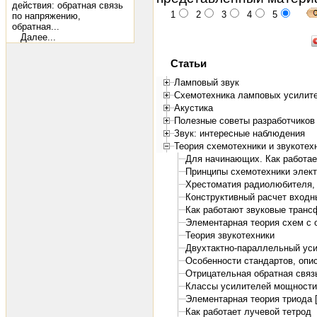
действия: обратная связь
1
2
3
4
5
по напряжению,
обратная...
Далее...
Статьи
Ламповый звук
Схемотехника ламповых усилит
Акустика
Полезные советы разработчиков 
Звук: интересные наблюдения
Теория схемотехники и звукотех
Для начинающих. Как работает
Принципы схемотехники элект
Хрестоматия радиолюбителя, 1
Конструктивный расчет входн
Как работают звуковые тран
Элементарная теория схем с о
Теория звукотехники
Двухтактно-параллельный ус
Особенности стандартов, опи
Отрицательная обратная связ
Классы усилителей мощности
Элементарная теория триода [
Как работает лучевой тетрод