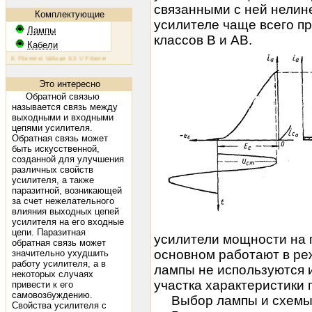
связанными с ней нелин
Комплектующие
усилителе чаще всего 
Лампы
классов В и АВ.
Кабели
88: Filament Voltage 6.3 V Filament Current 1.6 A Plate Voltage (max) 800 V Plate Current (max) 230 mA Pl
Это интересно
Обратной связью
называется связь между
выходными и входными
цепями усилителя.
Обратная связь может
быть искусственной,
созданной для улучшения
различных свойств
усилителя, а также
паразитной, возникающей
за счет нежелательного
влияния выходных цепей
усилителя на его входные
цепи. Паразитная
усилители мощности на п
обратная связь может
основном работают в ре
значительно ухудшить
работу усилителя, а в
лампы не используются 
некоторых случаях
участка характеристики 
привести к его
самовозбуждению.
Выбор лампы и схемы о
Свойства усилителя с