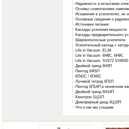
Надежность и испытание эле
Основы схемотехники лампов
Искажения в усилителях, их 
Основные сведения о радиок
Источники питания
Каскады усиления мощности
Каскады предварительного у
Широкополосные усилители
Усилительный каскад с катодн
Life in Vacuum. EL34
Life in Vacuum. 6H8C, 6H9C
Life in Vacuum. SV572 SV655
Двойной триод 6Н3П
Пентод 6Ж5П
6П42С / 6П45С
Лучевой тетрод 6П1П
Пентод 6П14П в оконечном ка
Двойной триод 6Н14П
Кенотрон 1Ц11П
Демпферный диод 6Ц10П
Что и как мы слышим