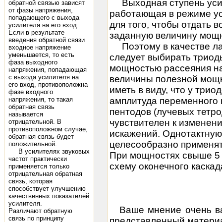
Выходная ступень усил
обратной связью зависят
от фазы напряжения,
работающая в режиме у
попадающего с выхода
для того, чтобы отдать 
усилителя на его вход.
Если в результате
заданную величину мощн
введения обратной связи
Поэтому в качестве ла
входное напряжение
уменьшается, то есть
следует выбирать триод
фаза выходного
мощностью рассеяния на
напряжения, попадающая
с выхода усилителя на
величины полезной мощн
его вход, противоположна
иметь в виду, что у трио
фазе входного
амплитуда переменного
напряжения, то такая
обратная связь
пентодов (лучевых тетро
называется
чувствителен к изменен
отрицательной. В
противоположном случае,
искажений. Однотактную
обратная связь будет
целесообразно применят
положительной.
В усилителях звуковых
При мощностях свыше 5 
частот практически
схему оконечного каскад
применяется только
отрицательная обратная
связь, которая
способствует улучшению
качественных показателей
усилителя.
Ваше мнение очень ва
Различают обратную
связь по принципу
представленный матери