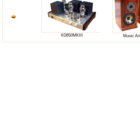
XD850MKIII
Music An