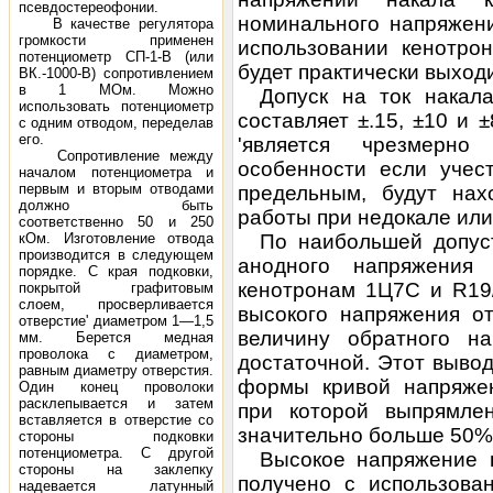
псевдостереофонии.
номинального напряжени
В качестве регулятора
громкости применен
использовании кенотро
потенциометр СП-1-В (или
будет практически выход
ВК.-1000-В) сопротивлением
в 1 МОм. Можно
Допуск на ток накал
использовать потенциометр
составляет ±.15, ±10 и 
с одним отводом, переделав
его.
'является чрезмерн
Сопротивление между
особенности если учест
началом потенциометра и
первым и вторым отводами
предельным, будут нах
должно быть
работы при недокале или
соответственно 50 и 250
кОм. Изготовление отвода
По наибольшей допус
производится в следующем
анодного напряжения 
порядке. С края подковки,
кенотронам 1Ц7С и R19/
покрытой графитовым
слоем, просверливается
высокого напряжения от
отверстие' диаметром 1—1,5
величину обратного 
мм. Берется медная
проволока с диаметром,
достаточной. Этот выво
равным диаметру отверстия.
формы кривой напряжен
Один конец проволоки
расклепывается и затем
при которой выпрямле
вставляется в отверстие со
значительно больше 50%
стороны подковки
потенциометра. С другой
Высокое напряжение 
стороны на заклепку
получено с использован
надевается латунный