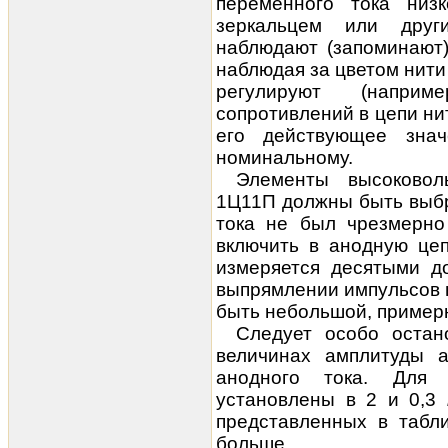
переменного тока низ
зеркальцем или друг
наблюдают (запоминают)
наблюдая за цветом нити
регулируют (напри
сопротивлений в цепи нит
его действующее знач
номинальному.
Элементы высоковол
1Ц11П должны быть выбр
тока не был чрезмерно
включить в анодную цеп
измеряется десятыми д
выпрямлении импульсов 
быть небольшой, приме
Следует особо остан
величинах амплитуды а
анодного тока. Для
установлены в 2 и 0,3
представленных в табли
больше.