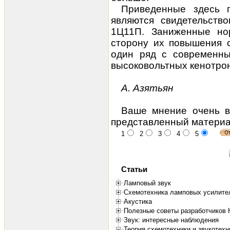
Приведенные здесь 
являются свидетельство
1Ц11П. Заниженные но
сторону их повышения с
один ряд с современн
высоковольтных кенотро
А. Азятьян
Ваше мнение очень в
представленный материа
1
2
3
4
5
Статьи
Ламповый звук
Схемотехника ламповых усилите
Акустика
Полезные советы разработчиков 
Звук: интересные наблюдения
Теория схемотехники и звукотехн