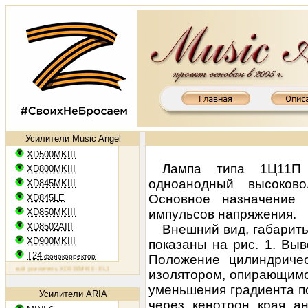
Усилители Music Angel
XD500MKIII
Лампа типа 1Ц11П 
XD800MKIII
одноанодный высоково
XD845MKIII
Основное назначение
XD845LE
XD850MKIII
импульсов напряжения.
XD8502AIII
Внешний вид, габарит
XD900MKIII
показаны на рис. 1. Вы
T24
фонокорректор
Положение цилиндриче
вый усилитель XD500MKIII: EL34, 2х50 Вт
Ламповый усилитель XD800MKIII: KT88, 2х65 Вт
Ламповый у
изолятором, опирающимс
уменьшения градиента п
Усилители ARIA
через кенотрон края а