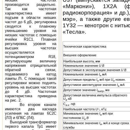
низших частотах
производится раздельно.
«Маркони»), 1X2A (ф
Так как частотная
радиокорпорация» и др.)
характеристика имеет
подъем в области низших
мэр», а также другие е
частот до 6 дБ, регулировка
1Y32 — кенотрон с нить
сводится к плавному
уменьшению уровня на
«Тесла».
низших частотах с помощью
ячейки R1C1. Плавная
регулировка уровня на
Техническая характеристика
высших частотах
осуществляется
Внешнее оформление
потенциометром R18,
регулирующим величину
Наибольшая высота,
мм
напряжения отрицательной
Номинальное значение
U В
обратной связи,
Допустимые в эксплуатации значения
U В
подаваемого на катод
Номинальное значение
I
мА
н
лампы Л\. С помощью такой
Допустимые пределы
I
мА
при
U
номин.
н
н
регулировки можно поднять
Допустимое амплитудное значение
I
мА
а
уровень на высших частотах
Допустимое значение
I
,
ма
до 4 дБ. Частотная
выпр
Допустимая величина импульса обратного
характеристика приведена
U
кВ
на рис. 2.
а
С
.
пф
Во втором канале
а-к
имеются два каскада
Наибольшая частота
U~,
кГц
усиления на лампах 6С2С
Минимальное значение
I
мА
при
а
(Л3) и 6П6С (Л4).
постоянном
U
В
а
Выходной трансформатор
Минимальное значение
I
,
мА
в
конце срока
а
первого капала Тр1 имеет
службы