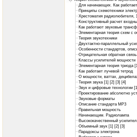
Для начинающих. Как работает
Принципы схемотехники электр
Хрестоматия радиолюбителя, 19
Конструктивный расчет входны
Как работают звуковые транс
Элементарная теория схем с о
Теория звукотехники
Двухтактно-параллельный уси
Особенности стандартов, опи
Отрицательная обратная связь
Классы усилителей мощности
Элементарная теория триода [
Как работает лучевой тетрод
О мощности, ваттах, децибелах.
Теория звука [1]
[2]
[3]
[4]
Звук и цифровые технологии [1
Проектирование абсолютно уст
Звуковые форматы
Описание стандарта MP3
Правильная мощность
Начинающим. Радиолампа
Высококачественный усилител
Объемный звук [1]
[2]
[3]
Парадоксы электрона