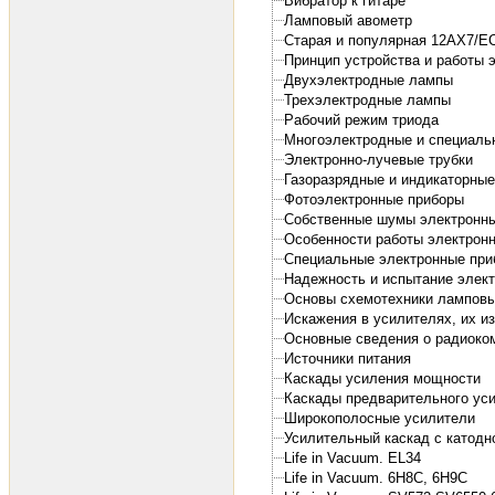
Вибратор к гитаре
Ламповый авометр
Старая и популярная 12АХ7/Е
Принцип устройства и работы 
Двухэлектродные лампы
Трехэлектродные лампы
Рабочий режим триода
Многоэлектродные и специал
Электронно-лучевые трубки
Газоразрядные и индикаторны
Фотоэлектронные приборы
Собственные шумы электронн
Особенности работы электрон
Специальные электронные пр
Надежность и испытание элек
Основы схемотехники ламповы
Искажения в усилителях, их и
Основные сведения о радиоко
Источники питания
Каскады усиления мощности
Каскады предварительного ус
Широкополосные усилители
Усилительный каскад с катодно
Life in Vacuum. EL34
Life in Vacuum. 6H8C, 6H9C