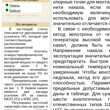
опорные точки для монта
Лампы
нити накала, если п
Кабели
необходимую величи
 Filament Voltage 6.3 V Filament Current 1.6 A Plate Voltage (max) 800 V Plate Current (max) 230 mA Plat
использовать для мон
значительно отличается 
Это интересно
В связи с необходимо
В настоящей статье
описывается двухканальный
катод кенотрона от г
усилитель НЧ, который при
генератора высокой ч
соответствующем
расположении
накал, должна быть н
громкоговорителей
Напряжение накала 
позволяет получить
псевдостереофоническое
эксплуатации значительно
воспроизведение. При
предотвратить быстрое
выходной мощности каждого
канала около 2 Вт
номинальный температ
коэффициент нелинейных
умеренным. Чтобы кенот
искажений не выше 5% во
недокала, катод его до
всем диапазоне частот.
Принципиальная схема
способностью. Парам
такого усилителя приведена
предельные допустимые
на рис. 1. В первом канале
имеются два каскада
даны в таблице. Для ср
усиления НЧ на лампах
шести аналогичных п
6ЖЗП (Л1) и 6П6С (Л2).
Регулировка частотной
отечественных типов 1
характеристики на высших и
U37 (выпускается запа