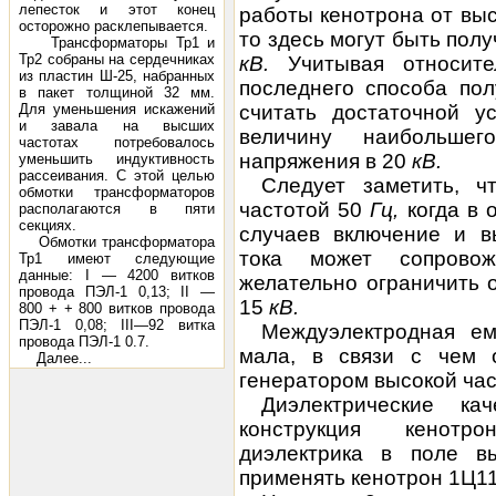
лепесток и этот конец
работы кенотрона от выс
осторожно расклепывается.
то здесь могут быть по
Трансформаторы Тр1 и
Тр2 собраны на сердечниках
кВ.
Учитывая относит
из пластин Ш-25, набранных
последнего способа пол
в пакет толщиной 32 мм.
Для уменьшения искажений
считать достаточной у
и завала на высших
величину наибольшег
частотах потребовалось
напряжения в 20
кВ.
уменьшить индуктивность
рассеивания. С этой целью
Следует заметить, 
обмотки трансформаторов
частотой 50
Гц,
когда в
располагаются в пяти
секциях.
случаев включение и в
Обмотки трансформатора
тока может сопровож
Тр1 имеют следующие
данные: I — 4200 витков
желательно ограничить 
провода ПЭЛ-1 0,13; II —
15
кВ.
800 + + 800 витков провода
ПЭЛ-1 0,08; III—92 витка
Междуэлектродная ем
провода ПЭЛ-1 0.7.
мала, в связи с чем 
Далее...
генератором высокой час
Диэлектрические ка
конструкция кенотр
диэлектрика в поле в
применять кенотрон 1Ц11