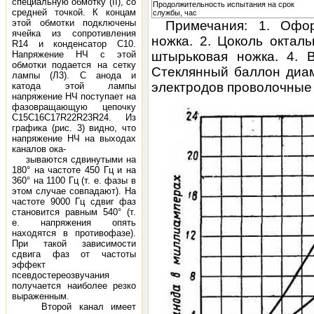
специальную обмотку (II), со
Продолжительность испытания на срок
средней точкой. К концам
службы, час
этой обмотки подключены
Примечания: 1. Офор
ячейка из сопротивления
ножка. 2. Цоколь октал
R14 и конденсатор С10.
Напряжение НЧ с этой
штырьковая ножка. 4. 
обмотки подается на сетку
Стеклянный баллон диа
лампы (Л3). С анода и
электродов проволочные
катода этой лампы
напряжение НЧ поступает на
фазовращающую цепочку
C15C16C17R22R23R24. Из
графика (рис. 3) видно, что
напряжение НЧ на выходах
каналов ока-
зываются сдвинутыми на
180° на частоте 450 Гц и на
360° на 1100 Гц (т. е. фазы в
этом случае совпадают). На
частоте 9000 Гц сдвиг фаз
становится равным 540° (т.
е. напряжения опять
находятся в противофазе).
При такой зависимости
сдвига фаз от частоты
эффект
псевдостереозвучания
получается наиболее резко
выраженным.
Второй канал имеет