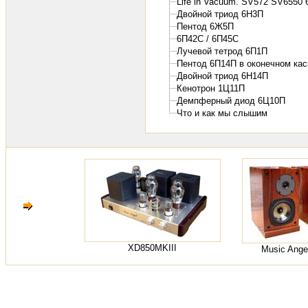
Life in Vacuum. SV572 SV6550
Двойной триод 6Н3П
Пентод 6Ж5П
6П42С / 6П45С
Лучевой тетрод 6П1П
Пентод 6П14П в оконечном кас
Двойной триод 6Н14П
Кенотрон 1Ц11П
Демпферный диод 6Ц10П
Что и как мы слышим
XD850MKIII
Music Ange