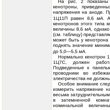
На рис. 2 показаны
кенотроны, приведенны
напряжения на аноде. 
1Ц11П равен 8,6
мА.
кенотронов этого типа 
величины 8,6
мА,
однако
(см. таблицу) представля
может быть у кенотрона
поднять значение миним
до 5,0—5,5
мА.
Нормально кенотрон 1
1Ц7С, должен работ
Подведенные к панель
проводники во избежа
электричества не должны 
Особое внимание следу
измерить напряжение на
весьма затруднительным
в затемненной комн
номинальной величин