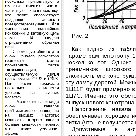
несколько приподнятую в
области высших частот
частотную характеристику,
что также способствует
созданию эффекта
псевдостереозвучания. Для
уменьшения нелинейных
искажений В катодную цепь
Рис. 2
лампы Л4 введена
отрицательная обратная
связь.
Как видно из табли
С помощью общего для
параметрам кенотрону 1
обоих каналов регулятора
громкости можно
несколько лет. Однако
производить также
приемников широкого
тонкомпенсацию,
осуществляемую двумя
сложность его конструкц
цепочками из С2R2 и C3R3.
эту лампу дорогой. Можно
При малой громкости
несколько снижается
1Ц11П будет примерно в
уровень на высших
1Ц7С. Именно это обсто
частотах.
Мощности на выходе
выпуск нового кенотрона.
обоих каналов
Напряжение накала
приблизительно равны, но
обеспечивает хорошее и
на высших частотах
мощность второго канала
витка (что не получаетс
больше мощности первого,
Допустимые в эксп
что также усиливает
эффект
напряжений накала 