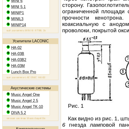
MINI 6
сторону. Газопоглотите
MINI 5.1
ограниченной площади с
MINIP1
прочности кенотрона.
MINIL3
коаксиальную с анодо
MINIP14
проволоки, покрытой окс
вый усилитель MINI 6: KT88, 2х60 Вт
Ламповый усилитель MINIP1: 6AQ5, 2х10 Вт
Ламповый усилитель
Усилители LACONIC
HA-02
HA-03B
HA-03B2
HA-03M
Lunch Box Pro
вые усилители LACONIC HA-02,03B/B2/M: 6N6P, 2х1,2 Вт на 300 Ом
Акустические системы
Music Angel One
Music Angel 2.5
Рис. 1
Music Angel TK-10
DIVA 5.2
Как видно из рис. 1, ш
ческая система Music Angel One: 20 - 100 Вт, 38 Гц - 30 кГц, 86 Дб/Вт/м
Акустическая система Music Ange
6
гнезда ламповой пан
Комплектующие