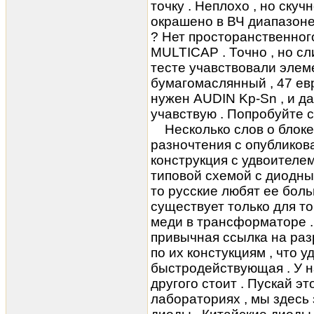
точку . Неплохо , но скуч
окрашено в ВЧ диапазоне 
? Нет просторанственног
MULTICAP . Точно , но сл
тесте учавствовали элем
бумагомаслянный , 47 ев
нужен AUDIN Kp-Sn , и д
учавствую . Попробуйте 
Несколько слов о блоке 
разночтения с опубликов
конструкция с удвоителе
типовой схемой с диодны
то русские любят ее боль
существует только для то
меди в трансформаторе .
привычная ссылка на разр
по их констукциям , что 
быстродействующая . У н
другого стоит . Пускай эт
лабораториях , мы здесь