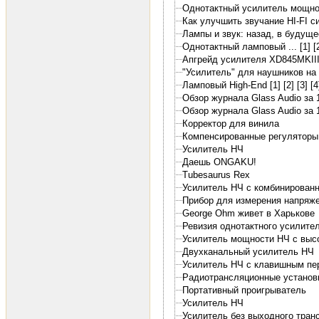
Однотактный усилитель мощнос
Как улучшить звучание HI-FI с
Лампы и звук: назад, в будущее
Однотактный ламповый ... [1]
[
Апгрейд усилителя XD845MKIII
"Усилитель" для наушников на
Ламповый High-End [1]
[2]
[3]
[4
Обзор журнала Glass Audio за 1
Обзор журнала Glass Audio за 
Корректор для винила
Компенсированные регуляторы
Усилитель НЧ
Даешь ONGAKU!
Tubesaurus Rex
Усилитель НЧ с комбинированн
Прибор для измерения напряже
George Ohm живет в Харькове
Ревизия однотактного усилит
Усилитель мощности НЧ с выс
Двухканальный усилитель НЧ
Усилитель НЧ с клавишным п
Радиотрансляционные установк
Портативный проигрыватель
Усилитель НЧ
Усилитель без выходного тра