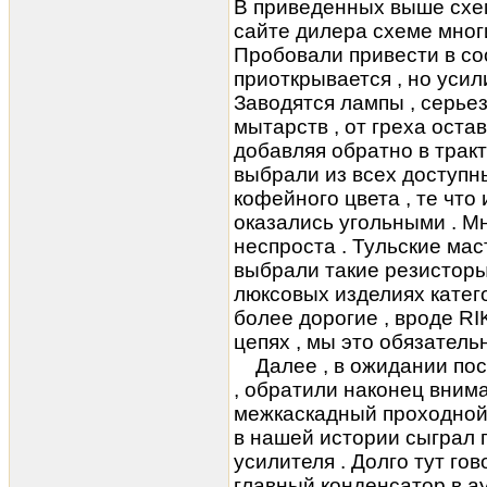
В приведенных выше схем
сайте дилера схеме мног
Пробовали привести в соо
приоткрывается , но усил
Заводятся лампы , серьез
мытарств , от греха оста
добавляя обратно в тракт
выбрали из всех доступн
кофейного цвета , те что
оказались угольными . Мн
неспроста . Тульские мас
выбрали такие резисторы
люксовых изделиях катег
более дорогие , вроде R
цепях , мы это обязатель
Далее , в ожидании пос
, обратили наконец внима
межкаскадный проходной 
в нашей истории сыграл 
усилителя . Долго тут гов
главный конденсатор в ау