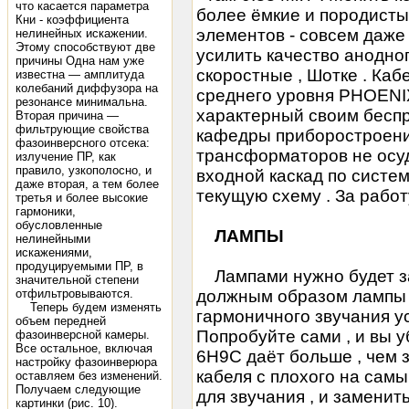
что касается параметра
более ёмкие и породисты
Кни - коэффициента
элементов - совсем даже 
нелинейных искажении.
Этому способствуют две
усилить качество анодно
причины Одна нам уже
скоростные , Шотке . Ка
известна — амплитуда
колебаний диффузора на
среднего уровня PHOENI
резонансе минимальна.
характерный своим беспр
Вторая причина —
фильтрующие свойства
кафедры приборостроени
фазоинверсного отсека:
трансформаторов не осу
излучение ПР, как
правило, узкополосно, и
входной каскад
по систем
даже вторая, а тем более
текущую схему . За работ
третья и более высокие
гармоники,
обусловленные
ЛАМПЫ
нелинейными
искажениями,
продуцируемыми ПР, в
Лампами нужно будет за
значительной степени
отфильтровываются.
должным образом лампы в
Теперь будем изменять
гармоничного звучания у
объем передней
Попробуйте сами , и вы у
фазоинверсной камеры.
Все остальное, включая
6Н9С даёт больше , чем 
настройку фазоинверюра
кабеля с плохого на сам
оставляем без изменений.
Получаем следующие
для звучания , и заменит
картинки (рис. 10).