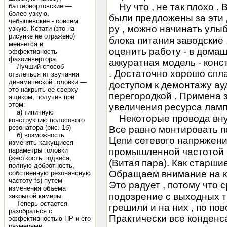
Ну что , не так плохо .
баттервортовские —
более узкую,
были предложены за эти 
чебышевские - совсем
ру , можно начинать улыб
узкую. Кстати (зто на
рисунке не отражено)
блока питания заводские 
меняется и
оценить работу - в домаш
эффективность
фазоинвертора.
аккуратная модель - конст
Лучший способ
. Достаточно хорошо спл
отвлечься ит звучания
динамической головки —
доступом к демонтажу ау
это накрыть ее сверху
перегородкой . Примена 
ящиком, получив при
этом:
увеличения ресурса ламп
а) типичную
Некоторые провода внуша
конструкцию полосового
резонатора (рис. 1б)
Все равно монтировать по
б) возможность
Цепи сетевого напряжения
изменять кажущиеся
параметры головки
промышленной частотой 
(жесткость подвеса,
(Витая пара). Как старши
полную добротность,
Обращаем внимание на ка
собственную резонансную
частоту fs) путем
Это радует , потому что 
изменения объема
подозрение с выходных т
закрытой камеры.
Теперь остается
грешили и на них , по по
разобраться с
Практически все конденса
эффективностью ПР и его
размерами.