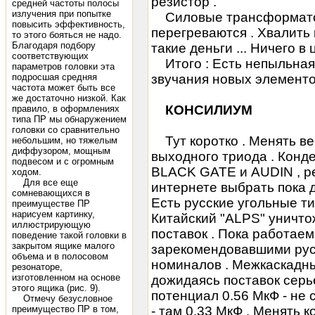
резистор .
средней частоты полосы
излучения при попытке
Силовые трансформатор
повысить эффективность,
перегреваются . Хвалить к
то этого бояться не надо.
Благодаря подбору
такие деньги ... Ничего в 
соответствующих
Итого : Есть непыльная 
параметров головки эта
подросшая средняя
звучания новых элементо
частота может быть все
же достаточно низкой. Как
КОНСИЛИУМ
правило, в оформлениях
типа ПР мы обнаружением
головки со сравнительно
Тут коротко . Менять ве
небольшим, но тяжелым
диффузором, мощным
выходного триода . Конд
подвесом и с огромным
BLACK GATE и AUDIN , р
ходом.
Для все еще
интернете выбрать пока д
сомневающихся в
Есть русские угольные тип
преимуществе ПР
нарисуем картинку,
Китайский "ALPS" уничтож
иллюстрирующую
поставок . Пока работае
поведение такой головки в
закрытом ящике малого
зарекомендовавшими рус
объема и в полосовом
номиналов . Межкаскадны
резонаторе,
изготовленном на основе
дожидаясь поставок серье
этого ящика (рис. 9).
потенциал 0.56 МкФ - не
Отмечу безусловное
преимущество ПР в том,
- там 0.33 МкФ . Менять 