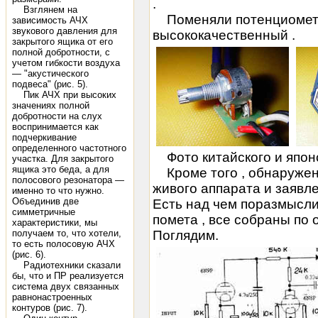
.
Взглянем на
Поменяли потенциометр
зависимость АЧХ
звукового давления для
высококачественный .
закрытого ящика от его
полной добротности, с
учетом гибкости воздуха
— "акустического
подвеса" (рис. 5).
Пик АЧХ при высоких
значениях полной
добротности на слух
воспринимается как
подчеркивание
определенного частотного
Фото китайского и япон
участка. Для закрытого
ящика это беда, а для
Кроме того , обнаружен
полосового резонатора —
живого аппарата и заявл
именно то что нужно.
Объединив две
Есть над чем поразмыслит
симметричные
помета , все собраны по 
характеристики, мы
получаем то, что хотели,
Поглядим.
то есть полосовую АЧХ
(рис. 6).
Радиотехники сказали
бы, что и ПР реализуется
система двух связанных
равнонастроенных
контуров (рис. 7).