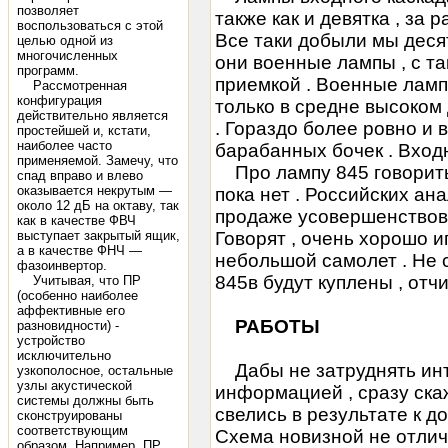
позволяет
также как и девятка , за 
воспользоваться с этой
Все таки добыли мы десят
целью одной из
многочисленных
они военные лампы , с та
программ.
приемкой . Военные ламп
Рассмотренная
конфигурация
только в средне высоком 
действительно является
. Гораздо более ровно и 
простейшей и, кстати,
наиболее часто
барабанных бочек . Входн
применяемой. Замечу, что
Про лампу 845 говорить 
спад вправо и влево
оказывается некрутым —
пока нет . Российских ан
около 12 дБ на октаву, так
продаже усовершенствов
как в качестве ФВЧ
выступает закрытый ящик,
Говорят , очень хорошо и
а в качестве ФНЧ —
небольшой самолет . Не с
фазоинвертор.
845в будут куплены , отч
Учитывая, что ПР
(особенно наиболее
аффективные его
РАБОТЫ
разновидности) -
устройство
исключительно
Дабы не затруднять ин
узкополосное, остальные
узлы акустической
информацией , сразу скаж
системы должны быть
свелись в результате к д
сконструированы
соответствующим
Схема новизной не отлич
образом. Например. ПР