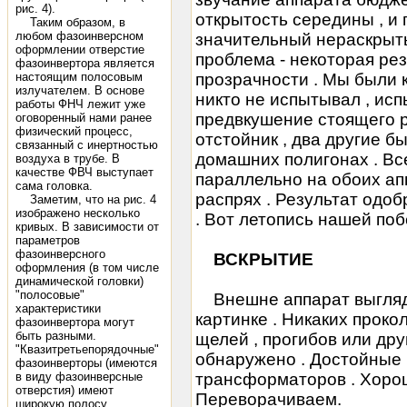
рис. 4).
открытость середины , и 
Таким образом, в
любом фазоинверсном
значительный нераскрыты
оформлении отверстие
проблема - некоторая рез
фазоинвертора является
настоящим полосовым
прозрачности . Мы были к
излучателем. В основе
никто не испытывал , ис
работы ФНЧ лежит уже
предвкушение стоящего р
оговоренный нами ранее
физический процесс,
отстойник , два другие 
связанный с инертностью
домашних полигонах . В
воздуха в трубе. В
качестве ФВЧ выступает
параллельно на обоих апп
сама головка.
распрях . Результат одо
Заметим, что на рис. 4
изображено несколько
. Вот летопись нашей по
кривых. В зависимости от
параметров
фазоинверсного
ВСКРЫТИЕ
оформления (в том числе
динамической головки)
"полосовые"
Внешне аппарат выглядит
характеристики
картинке . Никаких прокол
фазоинвертора могут
быть разными.
щелей , прогибов или др
"Квазитретьепорядочные"
обнаружено . Достойные 
фазоинверторы (имеются
в виду фазоинверсные
трансформаторов . Хорош
отверстия) имеют
Переворачиваем.
широкую полосу,