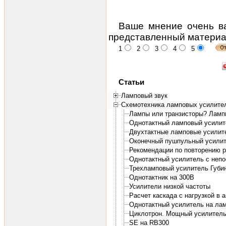
Ваше мнение очень ва
представленный материа
1
2
3
4
5
Статьи
Ламповый звук
Схемотехника ламповых усилите
Лампы или транзисторы? Ламп
Однотактный ламповый усили
Двухтактные ламповые усилит
Оконечный пушпульный усилит
Рекомендации по повторению 
Однотактный усилитель с непос
Трехламповый усилитель Губи
Однотактник на 300В
Усилители низкой частоты
Расчет каскада с нагрузкой в 
Однотактный усилитель на лам
Циклотрон. Мощный усилитель
SE на RB300