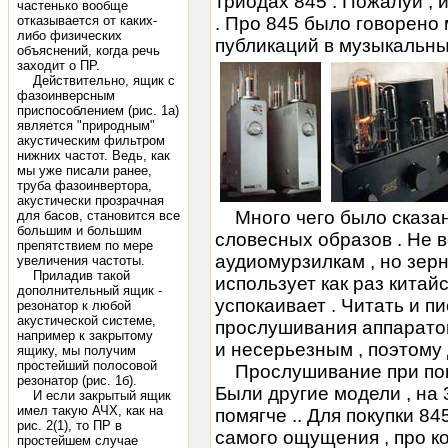
триодах 845 . Пожалуй ,
частенько вообще
отказывается от каких-
. Про 845 было говорено 
либо физических
публикаций в музыкальны
объяснений, когда речь
заходит о ПР.
Действительно, ящик с
фазоинверсным
приспособлением (рис. 1а)
является "природным"
акустическим фильтром
нижних частот. Ведь, как
мы уже писали ранее,
труба фазоинвертора,
акустически прозрачная
Много чего было сказан
для басов, становится все
большим и большим
словесных образов . Не в
препятствием по мере
аудиомурзилкам , но зерно
увеличения частоты.
Приладив такой
использует как раз китай
дополнительный ящик -
успокаивает . Читать и п
резонатор к любой
акустической системе,
прослушивания аппарато
например к закрытому
и несерьезным , поэтому
ящику, мы получим
простейший полосовой
Прослушивание при поку
резонатор (рис. 1б).
Были другие модели , на 
И если закрытый ящик
имел такую АЧХ, как на
помягче .. Для покупки 8
рис. 2(1), то ПР в
самого ощущения , про к
простейшем случае