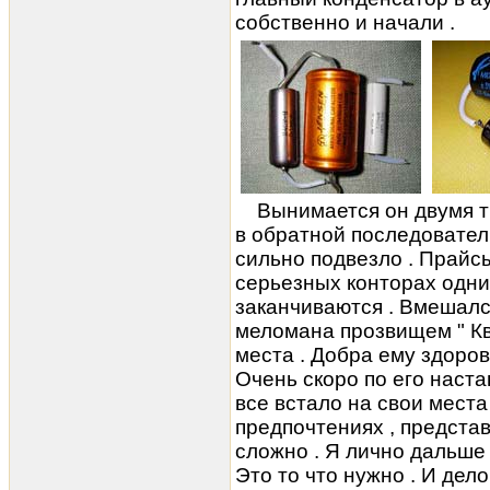
собственно и начали .
Вынимается он двумя тыч
в обратной последователь
сильно подвезло . Прайс
серьезных конторах одн
заканчиваются . Вмешался
меломана прозвищем " Кво
места . Добра ему здоровь
Очень скоро по его наст
все встало на свои места
предпочтениях , предста
сложно . Я лично дальше
Это то что нужно . И дело