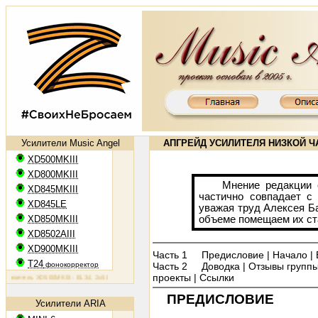
Усилители Music Angel
АПГРЕЙД УСИЛИТЕЛЯ НИЗКОЙ ЧА
XD500MKIII
XD800MKIII
Мнение редакции сай
XD845MKIII
частично совпадает с 
XD845LE
уважая труд Алексея Б
XD850MKIII
объеме помещаем их ста
XD8502AIII
XD900MKIII
Часть 1
Предисловие
|
Начало
|
T24
фонокорректор
Часть 2
Доводка
|
Отзывы групп
проекты
|
Ссылки
тель XD500MKIII: EL34, 2х50 Вт
Ламповый усилитель XD800MKIII: KT88, 2х65 Вт
Ламповый усилитель 
ПРЕДИСЛОВИЕ
Усилители ARIA