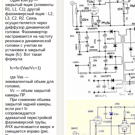
Один контур —
закрытый ящик (элементы
R1, L1, C1); другой
фазоинверсный ящик - L2,
L3, C2, R2. Связь
осуществляется через
диффузор динамическй
головки. Фазоинвертор
настраивается на частоту
резонанса динамической
головки с учетом ее
установки в закрытый
ящик (fc). Вот такая
формула:
fc=fs√(Vas/Vc+1)
где Vas —
эквивалентный объем для
головки,
Vc — объем закрытой
камеры ПР.
При снижении объема
закрытой задней камеры,
если рост fc
сопровождается
адекватной перестройкой
фазоинверсной трубы,
АЧХ вытягивается вверх и
смещается вправо (рис.