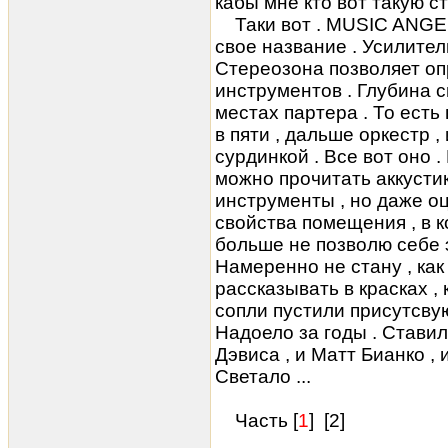
кабы мне кто вот такую ст
Таки вот . MUSIC ANGEL
свое название . Усилител
Стереозона позволяет о
инструментов . Глубина 
местах партера . То есть
в пяти , дальше оркестр ,
сурдинкой . Все вот оно 
можно прочитать аккустик
инструменты , но даже о
свойства помещения , в к
больше не позволю себе 
Намеренно не стану , как
рассказывать в красках , 
сопли пустили присутсвую
Надоело за годы . Ставил
Дэвиса , и Матт Бианко , и
Светало ...
Часть [
1
] [
2
]