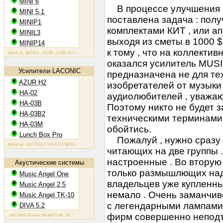
MINI 6
В процессе улучшения с
MINI 5.1
поставлена задача : пол
MINIP1
комплектами КИТ , или а
MINIL3
выходя из сметы в 1000 $
MINIP14
к тому , что на коллекти
тель MINI 6: KT88, 2х60 Вт
Ламповый усилитель MINIP1: 6AQ5, 2х10 Вт
Ламповый усилитель MINIL3: 
оказался усилитель MUSI
Усилители LACONIC
предназначена не для те
AZUR H2
изобретателей от музыки 
HA-02
аудиолюбителей , уважаю
HA-03B
Поэтому никто не будет 
HA-03B2
техническими терминами , 
HA-03M
обойтись.
Lunch Box Pro
Пожалуй , нужно сразу с
тели LACONIC HA-02,03B/B2/M: 6N6P, 2х1,2 Вт на 300 Ом
читающих на две группы 
настроенные . Во вторую
Акустические системы
только размышлющих над 
Music Angel One
владельцев уже купленны
Music Angel 2.5
немало . Очень заманчиво
Music Angel TK-10
с легендарными лампами 
DIVA 5.2
фирм совершенно неподъ
тема Music Angel One: 20 - 100 Вт, 38 Гц - 30 кГц, 86 Дб/Вт/м
Акустическая система Music Angel 2.5: 20 