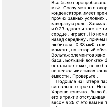
Все было перепробовано -
мкФ . Сразу можно оговори
конденсатора имеет преи
прочих равных условиях 
каверзную роль . Завязал
и 0.33 одного и того же т
сердце , играют . Но ном
назад середину , причем 
любителя . 0.33 мкФ в ф
момент , на который обя
Вольтаж элементов явно 
баса . Больший вольтаж б
остальное тоже , но по б
на нескольких типах конд
ёмкости . Проверьте .
Подошла из Питера пар
сигнального тракта . Не с
Хорошо конечно , было б
его в тракт и отслушивая
весом в 25 кг это вам не п