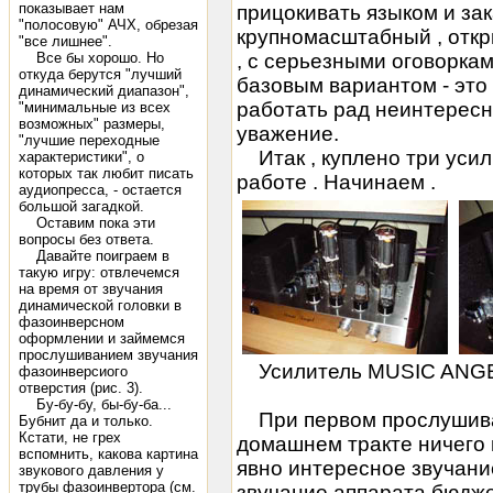
показывает нам
прицокивать языком и зак
"полосовую" АЧХ, обрезая
крупномасштабный , откр
"все лишнее".
Все бы хорошо. Но
, с серьезными оговоркам
откуда берутся "лучший
базовым вариантом - это
динамический диапазон",
работать рад неинтересн
"минимальные из всех
возможных" размеры,
уважение.
"лучшие переходные
Итак , куплено три усили
характеристики", о
которых так любит писать
работе . Начинаем .
аудиопресса, - остается
большой загадкой.
Оставим пока эти
вопросы без ответа.
Давайте поиграем в
такую игру: отвлечемся
на время от звучания
динамической головки в
фазоинверсном
оформлении и займемся
прослушиванием звучания
Усилитель MUSIC ANGEL
фазоинверсиого
отверстия (рис. 3).
Бу-бу-бу, бы-бу-ба...
При первом прослушива
Бубнит да и только.
Кстати, не грех
домашнем тракте ничего 
вспомнить, какова картина
явно интересное звучание
звукового давления у
трубы фазоинвертора (см.
звучание аппарата бюдже