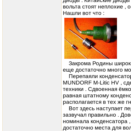
диоды . Китайские диоды
вольта стоят неплохие , 
Нашли вот что :
Закрома Родины широки 
еще достаточно много мо
Перепаяли
конденсато
MUNDORF M-Litic HV , с
техники . Сдвоенная ёмко
равная штатному конденса
располагается в тех же гн
Вот здесь наступает пе
зазвучал правильно . До
номинала конденсатора ,
достаточно места для вол