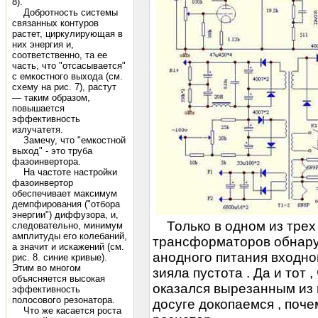
8).
Добротность системы
связанных контуров
растет, циркулирующая в
них энергия и,
соответственно, та ее
часть, что "отсасывается"
с емкостного выхода (см.
схему на рис. 7), растут
— таким образом,
повышается
эффективность
излучатетя.
Замечу, что "емкостной
выход" - это труба
фазоинвертора.
На частоте настройки
фазоинвертор
обеспечивает максимум
демпфирования ("отбора
энергии") диффузора, и,
Только в одном из трех
следовательно, минимум
амплитуды его колебаний,
трансформаторов обнару
а значит и искажений (см.
анодного питания входног
рис. 8. синие кривые).
Этим во многом
зияла пустота . Да и тот 
объясняется высокая
оказался вырезанным из ц
эффективность
полосового резонатора.
досуге докопаемся , поче
Что же касается роста