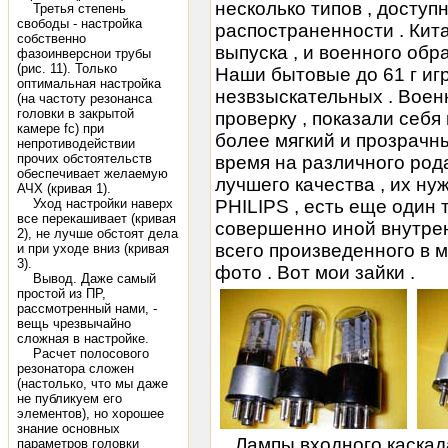
несколько типов , доступн
Третья степень
свободы - настройка
распостраненности . Кита
собственно
выпуска , и военного обра
фазоинверснои трубы
(рис. 11). Только
Наши бытовые до 61 г иг
оптимальная настройка
незвзыскательных . Вое
(на частоту резонанса
головки в закрытой
проверку , показали себ
камере fc) при
более мягкий и прозрачны
непротиводействии
прочих обстоятельств
время на различного род
обеспечивает желаемую
лучшего качества , их ну
АЧХ (кривая 1).
Уход настройки наверх
PHILIPS , есть еще один т
все перекашивает (кривая
совершенно иной внутрен
2), не лучше обстоят дела
всего произведенного в м
и при уходе вниз (кривая
3).
фото . Вот мои зайки .
Вывод. Даже самый
простой из ПР,
рассмотренный нами, -
вещь чрезвычайно
сложная в настройке.
Расчет полосового
резонатора сложен
(настолько, что мы даже
не публикуем его
элементов), но хорошее
знание основных
Лампы входного каскада
параметров головки