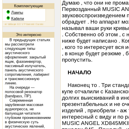
Думаю , что они не прома
Комплектующие
Первозданный MUSIC AN
Лампы
звуковоспроизведением 
Кабели
обрадует . Но аппарат мож
Voltage 6.3 V Filament Current 1.6 A Plate Voltage (max) 800 V Plate Current (max) 230 mA Plate Dissipat
называл ваши руки кривым
. Собственно об этом , с
Это интересно
В предыдущих статьях
ниже будет написано . Ко
мы рассмотрели
, кого то интересует вся 
следующие типы
, в конце будет резюме ,
акустического
оформления: закрытый
пропустить.
ящик, фазоинвертор,
пассивный излучатель,
панель акустического
НАЧАЛО
сопротивления, лабиринт
и трансмиссионную
линию.
Наконец то . Три станда
На очереди —
купе отчалили с Казанско
полосовой резонатор
(bandpass, ПР).
долгих выискиваний в ин
Современная
презентабельных и не оче
зарубежная массовая
аудиопресса, не
изделий , приобрели - аж
балующая читателя
интересный с виду и по 
глубоким проникновением
в физическую суть
MUSIC ANGEL XD845MKII
акустических явлений,